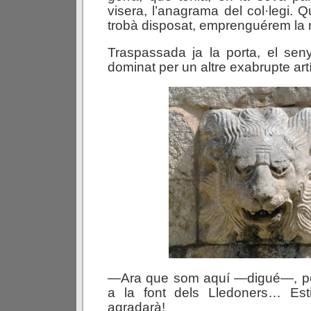
visera, l’anagrama del col·legi. 
trobà disposat, emprenguérem la
Traspassada ja la porta, el sen
dominat per un altre exabrupte art
—Ara que som aquí —digué—, po
a la font dels Lledoners… Est
agradarà!