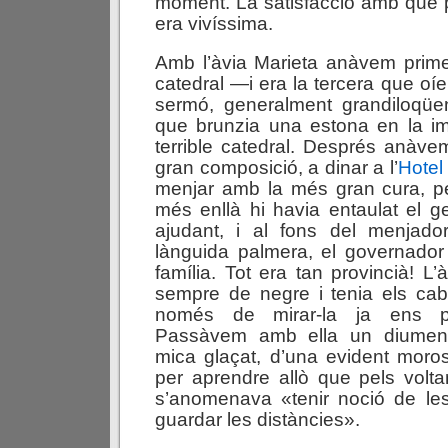
moment. La satisfacció amb què 
era vivíssima.
Amb l’àvia Marieta anàvem prime
catedral —i era la tercera que o
sermó, generalment grandiloqüe
que brunzia una estona en la 
terrible catedral. Després anàv
gran composició, a dinar a l’
Hotel 
menjar amb la més gran cura, p
més enllà hi havia entaulat el 
ajudant, i al fons del menjador
lànguida palmera, el governador
família. Tot era tan provincià! L’
sempre de negre i tenia els cab
només de mirar-la ja ens pr
Passàvem amb ella un diumen
mica glaçat, d’una evident morosi
per aprendre allò que pels volt
s’anomenava «tenir noció de le
guardar les distàncies».