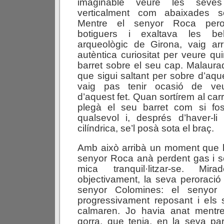
imaginable veure les seves
verticalment com abaixades so
Mentre el senyor Roca pero
botiguers i exaltava les be
arqueològic de Girona, vaig arr
autèntica curiositat per veure quin
barret sobre el seu cap. Malaur
que sigui saltant per sobre d’aq
vaig pas tenir ocasió de veu
d’aquest fet. Quan sortírem al car
plegà el seu barret com si fo
qualsevol i, després d’haver-l
cilíndrica, se’l posà sota el braç.
Amb això arribà un moment que 
senyor Roca anà perdent gas i 
mica tranquil·litzar-se. Mi
objectivament, la seva peroració
senyor Colomines: el senyor
progressivament reposant i els
calmaren. Jo havia anat mentre
gorra, que tenia, en la seva part