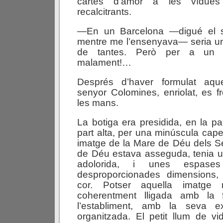
cartes d’amor a les vídues 
recalcitrants.
—En un Barcelona —digué el 
mentre me l’ensenyava— seria u
de tantes. Però per a un 
malament!…
Després d’haver formulat aqu
senyor Colomines, enriolat, es 
les mans.
La botiga era presidida, en la pa
part alta, per una minúscula cape
imatge de la Mare de Déu dels S
de Déu estava asseguda, tenia u
adolorida, i unes espase
desproporcionades dimensions, 
cor. Potser aquella imatge
coherentment lligada amb la f
l’establiment, amb la seva ex
organitzada. El petit llum de vi