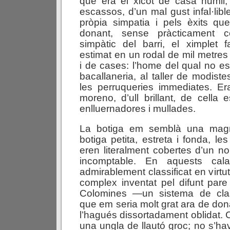
que era el xicot de casa humil
escassos, d’un mal gust infal·lible
pròpia simpatia i pels èxits qu
donant, sense pràcticament ce
simpàtic del barri, el ximplet 
estimat en un rodal de mil metres
i de cases: l’home del qual no es
bacallaneria, al taller de modiste
les perruqueries immediates. Era
moreno, d’ull brillant, de cella
enlluernadores i mullades.
La botiga em semblà una magní
botiga petita, estreta i fonda, le
eren literalment cobertes d’un n
incomptable. En aquests cala
admirablement classificat en virtu
complex inventat pel difunt pare 
Colomines —un sistema de class
que em seria molt grat ara de don
l’hagués dissortadament oblidat. 
una ungla de llautó groc; no s’ha