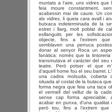
muntats a l’aire, uns vidres que 
feia moure constantment, sen
acabessin mai de caure. Un cord
als vidres, li queia cara avall i 
butxaca indeterminada de la sev
estret i llarg, molt poblat de ca
esllanguits per les sofistica
objecte, fins a l’extrem que
semblaven una perruca postiss
donar al senyor Roca un aspec
fanàtica: només que la tintoreria
transmutava el caràcter del seu
teatre. Però potser el que m
d’aquell home fou el seu barret. L
una cadira molsuda, coberta d
situada al costat de la butaca qu
forma negra que feia una taca o
el vermell del vellut de la cadir
sense cap forma apreciable,
acabar en punxa, d’una qualitat d
però tou, fins a l’extrem que