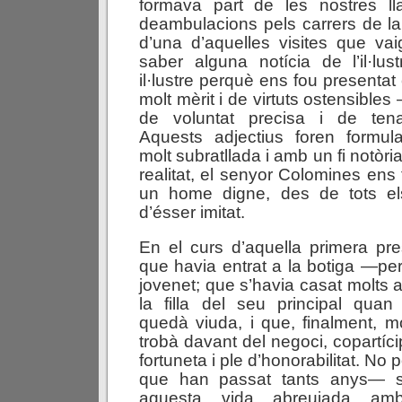
formava part de les nostres l
deambulacions pels carrers de la 
d’una d’aquelles visites que vai
saber alguna notícia de l’il·lust
il·lustre perquè ens fou presenta
molt mèrit i de virtuts ostensibl
de voluntat precisa i de tena
Aquests adjectius foren formu
molt subratllada i amb un fi notòr
realitat, el senyor Colomines ens
un home digne, des de tots el
d’ésser imitat.
En el curs d’aquella primera pr
que havia entrat a la botiga —per
jovenet; que s’havia casat molts
la filla del seu principal qua
quedà viuda, i que, finalment, mo
trobà davant del negoci, copartíc
fortuneta i ple d’honorabilitat. No
que han passat tants anys— si
aquesta vida abreujada amb