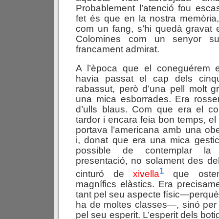
Probablement l’atenció fou esca
fet és que en la nostra memòria
com un fang, s’hi quedà gravat e
Colomines com un senyor sus
francament admirat.
A l’època que el coneguérem
havia passat el cap dels cinqu
rabassut, però d’una pell molt g
una mica esborrades. Era rossen
d’ulls blaus. Com que era el 
tardor i encara feia bon temps, e
portava l’americana amb una obe
i, donat que era una mica gesti
possible de contemplar la 
presentació, no solament des del
1
cinturó de
xivella
que ostent
magnífics elàstics. Era precisam
tant pel seu aspecte físic—perquè,
ha de moltes classes—, sinó per
pel seu esperit. L’esperit dels bot