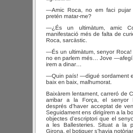
—Amic Roca, no em faci puja
pretén matar-me?
—¿És un ultimàtum, amic Co
manifestació més de falta de cur
Roca, sarcàstic.
—És un ultimàtum, senyor Roca! 
no en parlem més… Jove —afegí, 
irem a dinar…
—Quin país! —digué sordament e
baix en baix, malhumorat.
Baixàrem lentament, carreró de C
arribar a la Força, el senyor
després d’haver acceptat de ven
Seguidament ens dirigírem a la bo
objectes d’escriptori que el seny
a les Ballesteries. Situat a la p
Girona, el botiguer s’havia notòri