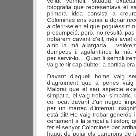
vellut vermell, situada exact
fotografia que representava el 
primera idea consistí a creu
Colomines ens venia a donar recor
a oferir-se en el que poguéssim n
presumpció, però, no resultà pa
trobàrem davant d’ell, més aviat 
amb la mà allargada, i veiér
dempeus i, agafant-nos la mà, 
per servir-lo… Quan li sembli ire
vaig tenir cap dubte: la sortida e
Davant d’aquell home vaig se
d’agraïment que a penes vaig 
Malgrat que el seu aspecte exte
simpatia, el vaig trobar simpàtic.
col·locat davant d’un negoci impo
per un marrec d’internat insigni
està dit! Ho vaig trobar generós i
certament a la simpatia l’esforç 
fer el senyor Colomines per arribar
hagut de pujar els carrerons de l