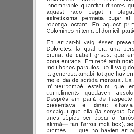
innombrable quantitat d’hores q
aquest racó cegat i ofegat
estretíssima permetia pujar al
rebotiga estant. En aquest pri
Colomines hi tenia el domicili parti
En arribar-hi vaig ésser prese
Doloretes, la qual era una pers
bruna, de cabell grisós, que 
bona entrada. Em rebé amb notòri
molt bones paraules. Jo li vaig d
la generosa amabilitat que havien
me el dia de sortida mensual. La
m’interrpompé establint que e
compliments quedaven absolut
Després em parlà de l’aspecte
presentava el dinar: s’havi
escaigut que ella (la senyora D
unes sèpies per posar a l’arr
afirmà— fan l’arròs molt bo»), sè
promès… i que no havien arriba