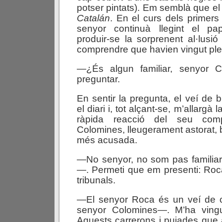
potser pintats). Em semblà que el 
Catalán
. En el curs dels primers
senyor continuà llegint el pa
produir-se la sorprenent al·lusi
comprendre que havien vingut ple
—¿És algun familiar, senyor 
preguntar.
En sentir la pregunta, el veí de 
el diari i, tot alçant-se, m’allargà
ràpida reacció del seu com
Colomines, lleugerament astorat,
més acusada.
—No senyor, no som pas familia
—. Permeti que em presenti: Roc
tribunals.
—El senyor Roca és un veí de 
senyor Colomines—. M’ha ving
Aquests carrerons i pujades que 