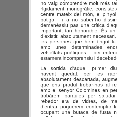
ho vaig comprendre molt més ta
rígidament monogràfic: consiste
centre mateix del món, el pinyol 
botiga —i a no saber-ho dissi
demanéssiu pas una crítica d’aq
important, tan honorable. És u
d’existir, absolutament necessari
les persones que hem tingut la 
amb unes determinades enc
vel·leïtats poètiques —per enten
estament incomprensiu i decebed
La sortida d’aquell primer di
havent quedat, per les rao
absolutament descartada, augmen
que ens produí trobar-nos al re
amb el senyor Colomines en pe
trobàrem paraules per saludar
rebedor era de vidres, de m
d’entrar poguérem contemplar l
ocupant una butaca de fusta n