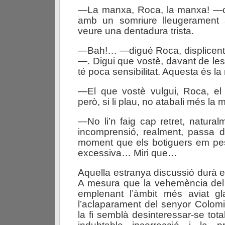
—La manxa, Roca, la manxa! —ob
amb un somriure lleugerament
veure una dentadura trista.
—Bah!… —digué Roca, displicent,
—. Digui que vostè, davant de les
té poca sensibilitat. Aquesta és la
—El que vostè vulgui, Roca, el 
però, si li plau, no atabali més la
—No li’n faig cap retret, natural
incomprensió, realment, passa d
moment que els botiguers em p
excessiva… Miri que…
Aquella estranya discussió durà 
A mesura que la vehemència de
emplenant l’àmbit més aviat gla
l’aclaparament del senyor Colom
la fi semblà desinteressar-se tot