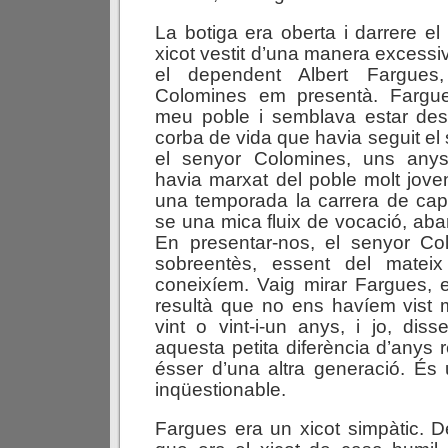
La botiga era oberta i darrere el 
xicot vestit d’una manera excessiv
el dependent Albert Fargues
Colomines em presentà. Fargu
meu poble i semblava estar dest
corba de vida que havia seguit el
el senyor Colomines, uns any
havia marxat del poble molt joven
una temporada la carrera de capel
se una mica fluix de vocació, aba
En presentar-nos, el senyor C
sobreentès, essent del matei
coneixíem. Vaig mirar Fargues, e
resultà que no ens havíem vist ma
vint o vint-i-un anys, i jo, diss
aquesta petita diferència d’anys 
ésser d’una altra generació. És 
inqüestionable.
Fargues era un xicot simpàtic. 