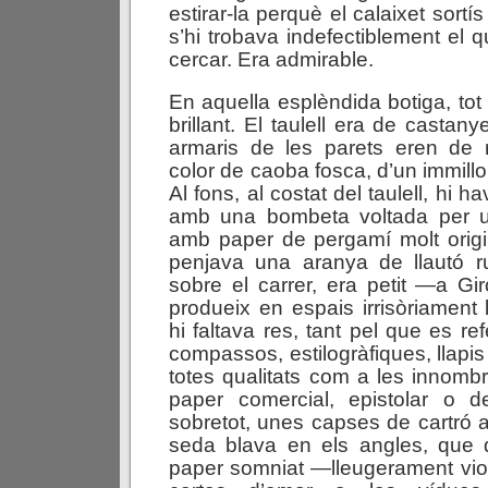
estirar-la perquè el calaixet sortí
s’hi trobava indefectiblement el 
cercar. Era admirable.
En aquella esplèndida botiga, tot h
brillant. El taulell era de castany
armaris de les parets eren de m
color de caoba fosca, d’un immillo
Al fons, al costat del taulell, hi 
amb una bombeta voltada per 
amb paper de pergamí molt origi
penjava una aranya de llautó rut
sobre el carrer, era petit —a G
produeix en espais irrisòriament 
hi faltava res, tant pel que es r
compassos, estilogràfiques, llapis 
totes qualitats com a les innombr
paper comercial, epistolar o d
sobretot, unes capses de cartró 
seda blava en els angles, que d
paper somniat —lleugerament vio