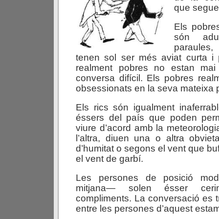
que segue
Els pobre
són adu
paraules
tenen sol ser més aviat curta i
realment pobres no estan mai
conversa difícil. Els pobres rea
obsessionats en la seva mateixa 
Els rics són igualment inaferrab
éssers del país que poden perm
viure d’acord amb la meteorolog
l’altra, diuen una o altra obvie
d’humitat o segons el vent que bu
el vent de garbí.
Les persones de posició mod
mitjana— solen ésser cer
compliments. La conversació es tr
entre les persones d’aquest esta