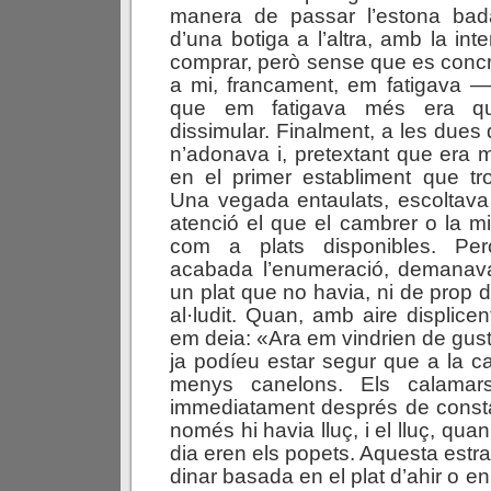
manera de passar l’estona bada
d’una botiga a l’altra, amb la in
comprar, però sense que es concre
a mi, francament, em fatigava —
que em fatigava més era q
dissimular. Finalment, a les dues d
n’adonava i, pretextant que era m
en el primer establiment que tr
Una vegada entaulats, escoltav
atenció el que el cambrer o la 
com a plats disponibles. Per
acabada l’enumeració, demanava
un plat que no havia, ni de prop de
al·ludit. Quan, amb aire displicent
em deia: «Ara em vindrien de gu
ja podíeu estar segur que a la ca
menys canelons. Els calamar
immediatament després de consta
només hi havia lluç, i el lluç, quan
dia eren els popets. Aquesta estr
dinar basada en el plat d’ahir o en