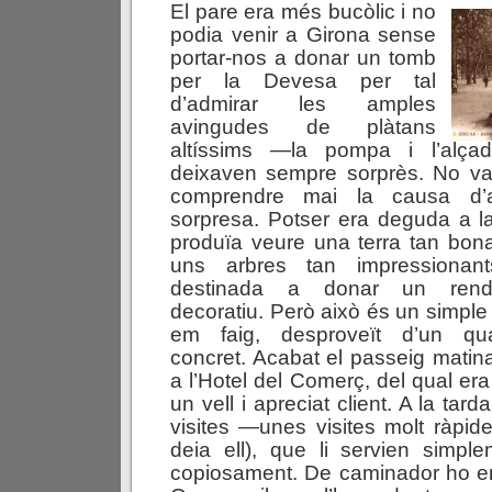
El pare era més bucòlic i no
podia venir a Girona sense
portar-nos a donar un tomb
per la Devesa per tal
d’admirar les amples
avingudes de plàtans
altíssims —la pompa i l’alça
deixaven sempre sorprès. No vai
comprendre mai la causa d’a
sorpresa. Potser era deguda a la 
produïa veure una terra tan bon
uns arbres tan impressionan
destinada a donar un rend
decoratiu. Però això és un simpl
em faig, desproveït d’un qu
concret. Acabat el passeig matin
a l’Hotel del Comerç, del qual er
un vell i apreciat client. A la tar
visites —unes visites molt ràpides 
deia ell), que li servien simpl
copiosament. De caminador ho er