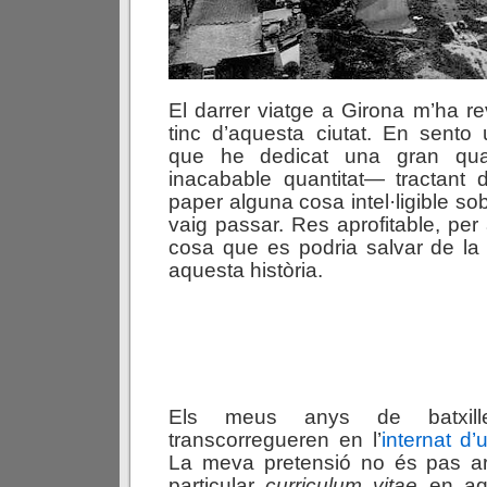
El darrer viatge a Girona m’ha re
tinc d’aquesta ciutat. En sento 
que he dedicat una gran qua
inacabable quantitat— tractant 
paper alguna cosa intel·ligible so
vaig passar. Res aprofitable, per 
cosa que es podria salvar de la
aquesta història.
Els meus anys de batxille
transcorregueren en l’
internat d’u
La meva pretensió no és pas ar
particular
curriculum vitae
en aqu