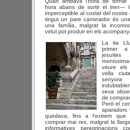
Quan arribava l’hora de tornar 
hora abans de sortir el tren— l
imperceptible al costat del nostr
tingut un pare caminador és un
una família, malgrat la incomo
virtut pot produir en els acompany
La tia Ll
primer a 
jesuïtes
moníssim
veure els
vella ciu
senyo
indubtablem
seva obser
de comprar 
Però el ce
aparadors 
quedava, fins a l’extrem que 
comprar mai res, malgrat la llarg
informatives peregrinacions co