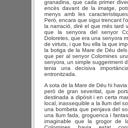
granadina, que cada primer div
encès davant de la imatge, pots
menys amb les característiques 
Però, encara que sigui trencant l’
la narració, diré el que més tard v
que la senyora del senyor C
Doloretes, que era una senyora mo
de virtuts, i que fou ella la que i
la botiga de la Mare de Déu dels
que per al senyor Colomines una
senyora, un simple suggeriment d
tenia una decisiva importànci
entronitzada.
A sota de la Mare de Déu hi havia 
però de gran severitat, que port
destinada a dipòsit i en certa ma
local, inassequible a la llum del sol
una bombeta que penjava del sos
una llum fada, groguenca i fantas
imaginable que la grogor de l
Colomines havia estat con