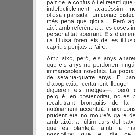
part de la confusió i el retard que
indefectiblement acabéssim me
oliosa i pansida i un coriaci bis
més pena que glòria… Però aqu
així: amb referència a les coses 
personalitat aberrant. Els diumen
tia Lluïsa foren els de les il·lusi
capricis penjats a l’aire.
Amb això, però, els anys anare
que els anys no perdonen ningú,
immancables novetats. La pobra 
de setanta-quatre anys. El pa
d’apoplexia, certament lleuger
digueren els metges—, però q
perquè, en posterioritat, no es
recalcitrant bronquitis de la
notòriament accentuà, i així co
prudent era no moure’s gaire de
amb això, a l’últim curs del batxil
que es plantejà, amb la mà
possibilitat que el dia de