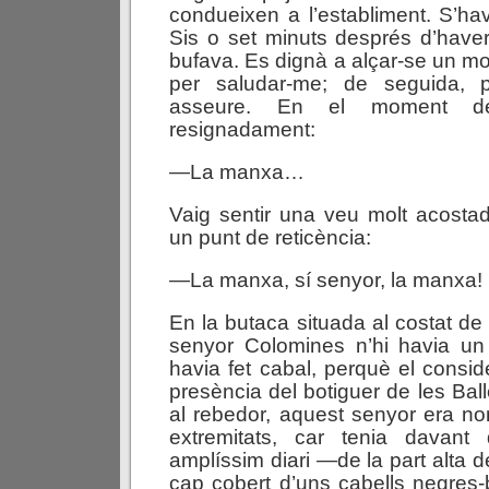
condueixen a l’establiment. S’hav
Sis o set minuts després d’haver-
bufava. Es dignà a alçar-se un m
per saludar-me; de seguida, 
asseure. En el moment de
resignadament:
—La manxa…
Vaig sentir una veu molt acosta
un punt de reticència:
—La manxa, sí senyor, la manxa!
En la butaca situada al costat de
senyor Colomines n’hi havia un 
havia fet cabal, perquè el consid
presència del botiguer de les Ball
al rebedor, aquest senyor era no
extremitats, car tenia davan
amplíssim diari —de la part alta 
cap cobert d’uns cabells negres-