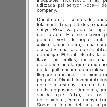
indubtable incorrecció i la p
utilitzada pel senyor Roca— de
company.
Donat que jo —com és de supos
totalment al marge de les expansi
senyor Roca, vaig aprofitar l’oport
una ullada. Era un senyor pet
geperut, vestit de negre, amb
xalina, també negra, i una cara
acusades: una cara que semblav
de menjar. El front, els ulls, la b
llavis, les orelles, tenien u
desproporcionada que la moreno
de la pell encara augmentava.
llargues i xuclades, i el mentó e
prognàtic. Plantat davant del sen
un efecte estrany: era un d’aqu
quals, en posar-se dempeus, q
sortida que l’altra, un os p
obsessionant, com el monyó d’u
Sobre la tarota del nas hi po