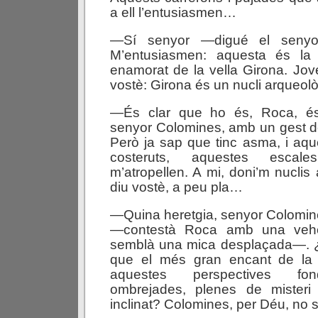
a ell l’entusiasmen…
—Sí senyor —digué el senyo
M’entusiasmen: aquesta és la
enamorat de la vella Girona. Jove
vostè: Girona és un nucli arqueolò
—És clar que ho és, Roca, és
senyor Colomines, amb un gest de
Però ja sap que tinc asma, i aqu
costeruts, aquestes escale
m’atropellen. A mi, doni’m nuclis
diu vostè, a peu pla…
—Quina heretgia, senyor Colomine
—contestà Roca amb una veh
semblà una mica desplaçada—. 
que el més gran encant de la 
aquestes perspectives fon
ombrejades, plenes de misteri 
inclinat? Colomines, per Déu, no s