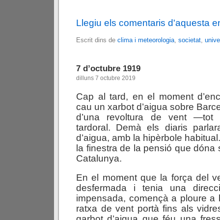
Llegiu els comentaris d'aquesta e
Escrit dins de
clima i meteorologia
,
societat
,
unive
7 d’octubre 1919
dilluns 7 octubre 2019
Cap al tard, en el moment d’enc
cau un xarbot d’aigua sobre Bar
d’una revoltura de vent —tot 
tardoral. Demà els diaris parl
d’aigua, amb la hipèrbole habitual
la finestra de la pensió que dóna
Catalunya.
En el moment que la força del 
desfermada i tenia una direcc
impensada, començà a ploure a b
ratxa de vent portà fins als vidre
garbot d’aigua que féu una fres