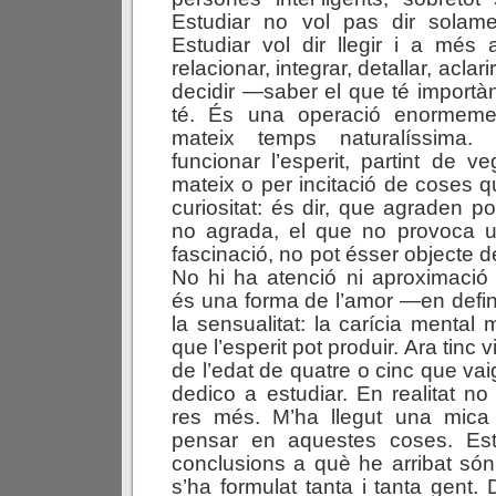
Estudiar no vol pas dir solament
Estudiar vol dir llegir i a més 
relacionar, integrar, detallar, aclarir
decidir —saber el que té importàn
té. És una operació enormeme
mateix temps naturalíssima.
funcionar l’esperit, partint de v
mateix o per incitació de coses
curiositat: és dir, que agraden p
no agrada, el que no provoca u
fascinació, no pot ésser objecte de
No hi ha atenció ni aproximació 
és una forma de l’amor —en defin
la sensualitat: la carícia mental 
que l’esperit pot produir. Ara tinc 
de l’edat de quatre o cinc que va
dedico a estudiar. En realitat no
res més. M’ha llegut una mic
pensar en aquestes coses. Est
conclusions a què he arribat só
s’ha formulat tanta i tanta gent.