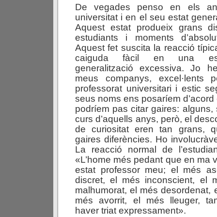
De vegades penso en els an
universitat i en el seu estat gene
Aquest estat produeix grans di
estudiants i moments d’absolu
Aquest fet suscita la reacció típic
caiguda fàcil en una esq
generalització excessiva. Jo h
meus companys, excel·lents p
professorat universitari i estic 
seus noms ens posaríem d’acord 
podríem pas citar gaires: alguns,
curs d’aquells anys, però, el desco
de curiositat eren tan grans,
gaires diferències. Ho involucràve
La reacció normal de l’estudian
«L’home més pedant que en ma v
estat professor meu; el més a
discret, el més inconscient, el
malhumorat, el més desordenat, e
més avorrit, el més lleuger, 
haver triat expressament».