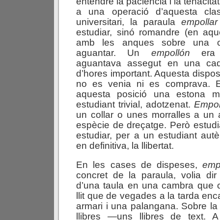
entendre la paciència i la tenacita
a una operació d’aquesta clas
universitari, la paraula
empollar
estudiar, sinó romandre (en aq
amb les anques sobre una cad
aguantar. Un
empollón
era l
aguantava assegut en una cadi
d’hores important. Aquesta dispos
no es venia ni es comprava. E
aquesta posició una estona mo
estudiant trivial, adotzenat.
Empol
un collar o unes morralles a un
espècie de dreçatge. Però estudi
estudiar, per a un estudiant autè
en definitiva, la llibertat.
En les cases de dispeses,
emp
concret de la paraula, volia di
d’una taula en una cambra que co
llit que de vegades a la tarda enca
armari i una palangana. Sobre la 
llibres —uns llibres de text. 