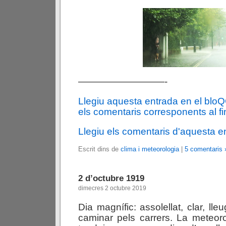
—————————-
Llegiu aquesta entrada en el blo
els comentaris corresponents al fin
Llegiu els comentaris d'aquesta e
Escrit dins de
clima i meteorologia
|
5 comentaris 
2 d’octubre 1919
dimecres 2 octubre 2019
Dia magnífic: assolellat, clar, ll
caminar pels carrers. La meteoro