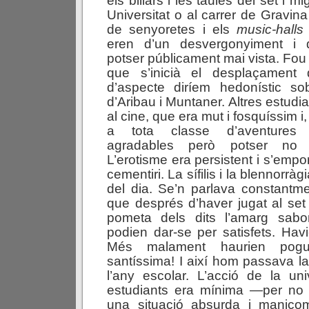
els billars i les taules del set i m
Universitat o al carrer de Gravin
de senyoretes i els
music-halls
eren d’un desvergonyiment i d
potser públicament mai vista. Fo
que s’inicià el desplaçament 
d’aspecte diríem hedonístic so
d’Aribau i Muntaner. Altres estudi
al cine, que era mut i fosquíssim i,
a tota classe d’aventures 
agradables però potser no g
L’erotisme era persistent i s’empo
cementiri. La sífilis i la blennorràg
del dia. Se’n parlava constantme
que després d’haver jugat al set 
pometa dels dits l’amarg sab
podien dar-se per satisfets. Havi
Més malament haurien pogut
santíssima! I així hom passava l
l’any escolar. L’acció de la uni
estudiants era mínima —per no d
una situació absurda i manicom