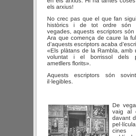
en els arxius. Hi ha tantes cose
els arxius!
No crec pas que el que fan sigui 
històrics i de tot ordre són 
vegades, aquests escriptors són hi
Ara que comença de caure la ful
d’aquests escriptors acaba d’escr
«Els plàtans de la Rambla, amb
voluntat i el borrissol dels 
ametllers florits».
Aquests escriptors són sovint
il·legibles.
De veg
vaig al
davant d
pel·lícul
cines