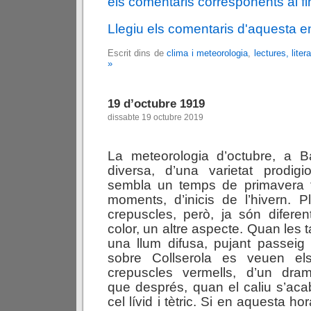
els comentaris corresponents al fin
Llegiu els comentaris d'aquesta e
Escrit dins de
clima i meteorologia
,
lectures, liter
»
19 d’octubre 1919
dissabte 19 octubre 2019
La meteorologia d’octubre, a B
diversa, d’una varietat prodi
sembla un temps de primavera t
moments, d’inicis de l’hivern. 
crepuscles, però, ja són diferen
color, un altre aspecte. Quan les
una llum difusa, pujant passeig
sobre Collserola es
veuen el
crepuscles vermells, d’un drama
que després, quan el caliu s’ac
cel lívid i tètric. Si en aquesta ho