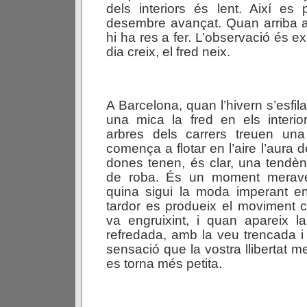
dels interiors és lent. Així es p
desembre avançat. Quan arriba 
hi ha res a fer. L’observació és e
dia creix, el fred neix.
A Barcelona, quan l’hivern s’esfil
una mica la fred en els interio
arbres dels carrers treuen una
comença a flotar en l’aire l’aura d
dones tenen, és clar, una tendènc
de roba. És un moment meravel
quina sigui la moda imperant e
tardor es produeix el moviment co
va engruixint, i quan apareix l
refredada, amb la veu trencada i 
sensació que la vostra llibertat 
es torna més petita.