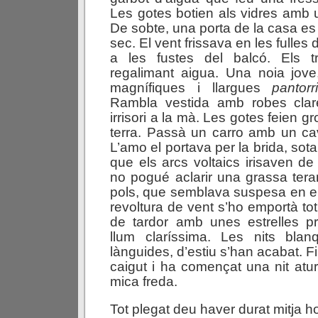
Les gotes botien als vidres amb u
De sobte, una porta de la casa e
sec. El vent frissava en les fulles d
a les fustes del balcó. Els t
regalimant aigua. Una noia jov
magnífiques i llargues
pantorri
Rambla vestida amb robes cla
irrisori a la mà. Les gotes feien 
terra. Passà un carro amb un cav
L’amo el portava per la brida, sot
que els arcs voltaics irisaven de
no pogué aclarir una grassa tera
pols, que semblava suspesa en el c
revoltura de vent s’ho emportà to
de tardor amb unes estrelles pr
llum claríssima. Les nits blan
lànguides, d’estiu s’han acabat. F
caigut i ha començat una nit atur
mica freda.
Tot plegat deu haver durat mitja h