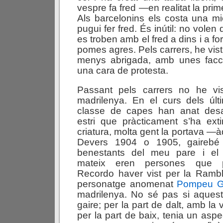
vespre fa fred —en realitat la prim
Als barcelonins els costa una m
pugui fer fred. És inútil: no volen
es troben amb el fred a dins i a fo
pomes agres. Pels carrers, he vis
menys abrigada, amb unes facc
una cara de protesta.
Passant pels carrers no he vi
madrilenya. En el curs dels úl
classe de capes han anat desa
estri que pràcticament s’ha ext
criatura, molta gent la portava —à
Devers 1904 o 1905, gairebé
benestants del meu pare i el
mateix eren persones que p
Recordo haver vist per la Rambla
personatge anomenat
Pompeu G
madrilenya. No sé pas si aques
gaire; per la part de dalt, amb la 
per la part de baix, tenia un aspe