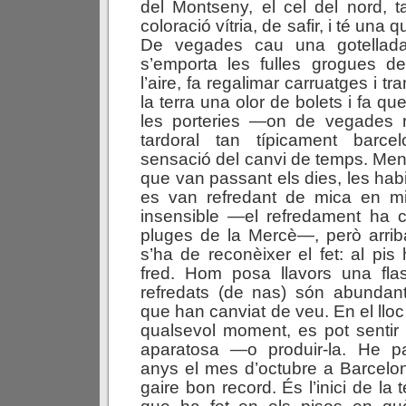
del Montseny, el cel del nord, 
coloració vítria, de safir, i té una qu
De vegades cau una gotellada
s’emporta les fulles grogues de
l’aire, fa regalimar carruatges i t
la terra una olor de bolets i fa qu
les porteries —on de vegades re
tardoral tan típicament barce
sensació del canvi de temps. Men
que van passant els dies, les hab
es van refredant de mica en m
insensible —el refredament ha
pluges de la Mercè—, però arr
s’ha de reconèixer el fet: al pis
fred. Hom posa llavors una flas
refredats (de nas) són abundant
que han canviat de veu. En el llo
qualsevol moment, es pot sentir
aparatosa —o produir-la. He p
anys el mes d’octubre a Barcelo
gaire bon record. És l’inici de la 