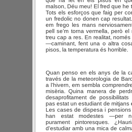
que ha fet en els pisos en qu
malson, Déu meu! El fred que he t
Tots els esforços que faig per 
un fredolic no donen cap resultat
em frego les mans nerviosament
pell se’m torna vermella, però el 
treu cap a res. En realitat, només 
—caminant, fent una o altra cosa
pisos, la temperatura és horrible.
Quan penso en els anys de la ca
través de la meteorologia de Barc
a l’hivern, em sembla comprendr
misèria. Quina manera de perd
desaprofitament de possibilitat
pas estat un estudiant de mitjans
Les cases de dispesa i pensions 
han estat modestes —per n
purament pintoresques. ¿Hauri
d’estudiar amb una mica de calma,