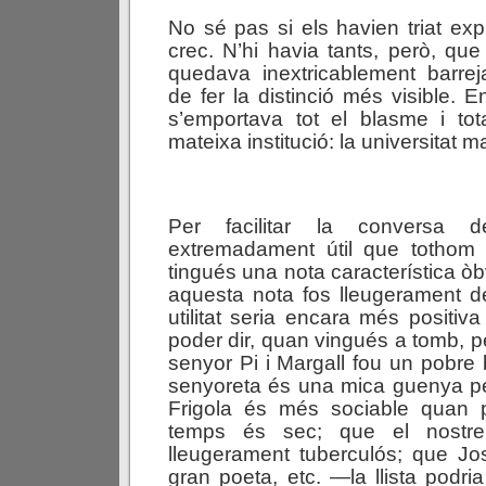
No sé pas si els havien triat e
crec. N’hi havia tants, però, qu
quedava inextricablement barrej
de fer la distinció més visible. En
s’emportava tot el blasme i tot
mateixa institució: la universitat m
Per facilitar la conversa d
extremadament útil que tothom
tingués una nota característica òb
aquesta nota fos lleugerament d
utilitat seria encara més positiva 
poder dir, quan vingués a tomb, p
senyor Pi i Margall fou un pobre
senyoreta és una mica guenya pe
Frigola és més sociable quan 
temps és sec; que el nostr
lleugerament tuberculós; que J
gran poeta, etc. —la llista podri