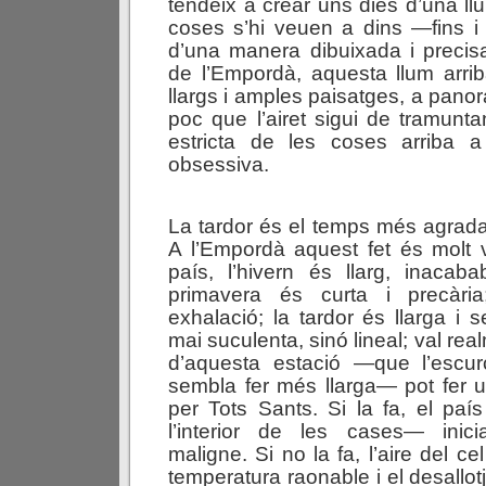
tendeix a crear uns dies d’una ll
coses s’hi veuen a dins —fins i
d’una manera dibuixada i precis
de l’Empordà, aquesta llum arri
llargs i amples paisatges, a pan
poc que l’airet sigui de tramuntan
estricta de les coses arriba a
obsessiva.
La tardor és el temps més agrada
A l’Empordà aquest fet és molt 
país, l’hivern és llarg, inacab
primavera és curta i precària
exhalació; la tardor és llarga i 
mai suculenta, sinó lineal; val rea
d’aquesta estació —que l’escu
sembla fer més llarga— pot fer u
per Tots Sants. Si la fa, el pa
l’interior de les cases— inic
maligne. Si no la fa, l’aire del 
temperatura raonable i el desallot