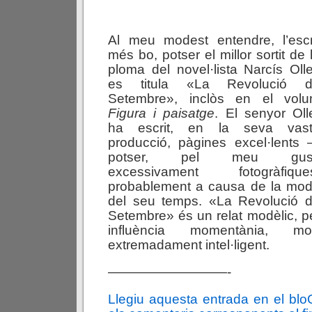
Al meu modest entendre, l’escr
més bo, potser el millor sortit de 
ploma del novel·lista Narcís Olle
es titula «La Revolució 
Setembre», inclòs en el vol
Figura i paisatge
. El senyor Oll
ha escrit, en la seva vas
producció, pàgines excel·lents
potser, pel meu gust
excessivament fotogràfique
probablement a causa de la mo
del seu temps. «La Revolució 
Setembre» és un relat modèlic, p
influència momentània, m
extremadament intel·ligent.
—————————-
Llegiu aquesta entrada en el bl