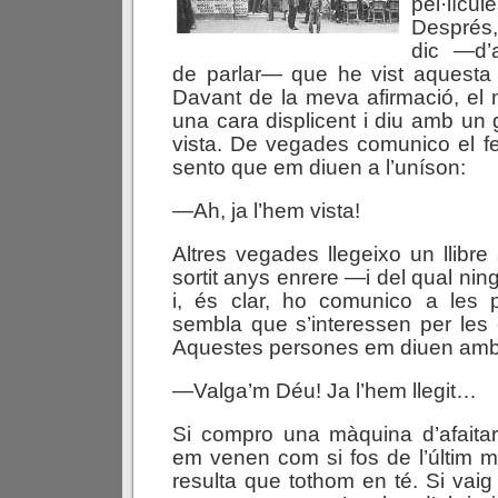
pel·lícul
Després,
dic —d’
de parlar— que he vist aquesta o 
Davant de la meva afirmació, el m
una cara displicent i diu amb un 
vista. De vegades comunico el fe
sento que em diuen a l’uníson:
—Ah, ja l’hem vista!
Altres vegades llegeixo un llibre
sortit anys enrere —i del qual ni
i, és clar, ho comunico a les
sembla que s’interessen per les c
Aquestes persones em diuen amb u
—Valga’m Déu! Ja l’hem llegit…
Si compro una màquina d’afaita
em venen com si fos de l’últim m
resulta que tothom en té. Si vaig