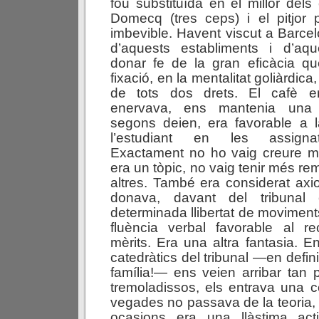
fou substituïda en el millor del
Domecq (tres ceps) i el pitjor 
imbevible. Havent viscut a Barcel
d’aquests establiments i d’aqu
donar fe de la gran eficàcia qu
fixació, en la mentalitat goliàrdica,
de tots dos drets. El cafè e
enervava, ens mantenia una 
segons deien, era favorable a 
l’estudiant en les assigna
Exactament no ho vaig creure m
era un tòpic, no vaig tenir més re
altres. També era considerat axi
donava, davant del tribunal
determinada llibertat de moviments
fluència verbal favorable al r
mèrits. Era una altra fantasia. En
catedràtics del tribunal —en defin
família!— ens veien arribar tan pà
tremoladissos, els entrava una c
vegades no passava de la teoria, 
ocasions era una llàstima acti