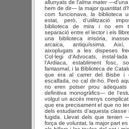
allunyats de l’
alma mater
—d’una 
hem de dir— la major quantitat d’
com funcionava, la biblioteca un
estat, però, d’utilització im
biblioteca de mira i no em to
separació entre el lector i els lli
una biblioteca irrisòria, inass
arcaica, antiquíssima. Així
aixoplugats a les dispeses fr
Col·legi d’Advocats, instal·l
l’Ardiaca, establiment fosc, so
fantasmal, i la Biblioteca de Catalu
que era al carrer del Bisbe i
escalfada, no cal dir-ho. Però aq
no eren potser prou adequats 
definitiva monogràfics— de l’est
volgut un accés menys complicat
que era precisament el que no teni
dels estudiants d’aquesta classe 
fugida. Llevat dels que tenie
força de voluntat, la major part e