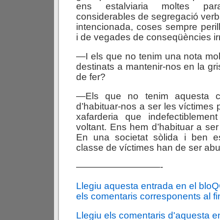
ens estalviaria moltes para
considerables de segregació verba
intencionada, coses sempre peri
i de vegades de conseqüències ir
—I els que no tenim una nota mo
destinats a mantenir-nos en la g
de fer?
—Els que no tenim aquesta ca
d’habituar-nos a ser les víctimes p
xafarderia que indefectiblement
voltant. Ens hem d’habituar a ser d
En una societat sòlida i ben es
classe de víctimes han de ser ab
—————————-
Llegiu aquesta entrada en el blo
els comentaris corresponents al fin
Llegiu els comentaris d'aquesta e