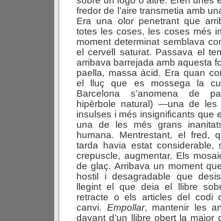
sobre un fogó o altre. Eren unes
fredor de l’aire transmetia amb una 
Era una olor penetrant que arr
totes les coses, les coses més 
moment determinat semblava com
el cervell saturat. Passava el t
arribava barrejada amb aquesta fort
paella, massa àcid. Era quan co
el lluç que es mossega la cu
Barcelona s’anomena de pa
hipèrbole natural) —una de le
insulses i més insignificants que
una de les més grans inanitats
humana. Mentrestant, el fred, q
tarda havia estat considerable,
crepuscle, augmentar. Els mosai
de glaç. Arribava un moment que
hostil i desagradable que desis
llegint el que deia el llibre sob
retracte o els articles del codi c
canvi.
Empollar
, mantenir les a
davant d’un llibre obert la major