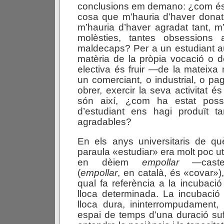
conclusions em demano: ¿com és
cosa que m’hauria d’haver donat
m’hauria d’haver agradat tant, m
molèsties, tantes obsessions 
maldecaps? Per a un estudiant aut
matèria de la pròpia vocació o de
electiva és fruir —de la mateix
un comerciant, o industrial, o pa
obrer, exercir la seva activitat és
són així, ¿com ha estat poss
d’estudiant ens hagi produït 
agradables?
En els anys universitaris de què
paraula «estudiar» era molt poc uti
en dèiem
empollar
—castell
(
empollar
, en català, és «covar»),
qual fa referència a la incubaci
lloca determinada. La incubació
lloca dura, ininterrompudament
espai de temps d’una duració suf