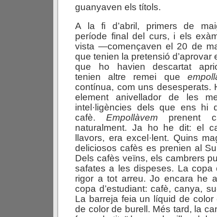
guanyaven els títols.
A la fi d’abril, primers de m
període final del curs, i els ex
vista —començaven el 20 de mai
que tenien la pretensió d’aprovar 
que ho havien descartat apri
tenien altre remei que
empoll
contínua, com uns desesperats. H
element anivellador de les m
intel·ligències dels que ens hi
cafè.
Empollàvem
prenent ca
naturalment. Ja ho he dit: el c
llavors, era excel·lent. Quins ma
deliciosos cafès es prenien al Suí
Dels cafès veïns, els cambrers p
safates a les dispeses. La copa 
rigor a tot arreu. Jo encara he a
copa d’estudiant: cafè, canya, su
La barreja feia un líquid de color 
de color de burell. Més tard, la 