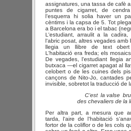
assignatures, una tassa de cafè a
puntes de cigarret, de cendra
l’esquerra hi solia haver un 
cèntims i la capsa de 5. Tot plegat
a Barcelona era bo i el tabac (neg
L’estudiant, arraulit a la cadi
l’abric posat, altres vegades amb l
llegia un llibre de text ober
L’habitació era freda; els mosaics 
De vegades, l’estudiant llegia 
butxaca —el cigarret apagat al lla
celobert o de les cuines dels pis
cançons de Nito-Jo, cantades pe
invisible, sobretot la traducció de
C’est
la valse
br
des chevaliers de la
Per altra part, a mesura que 
tarda, l’aire de l’habitació s’an
fortor de la coliflor o de les cols 