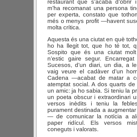
restaurant que s’acaba d’obrir 
m’ha recomanat una persona ti
per experta, constato que toth
més o menys profit —havent susc
molta crítica.
Aquesta és una ciutat en què toth
ho ha llegit tot, que ho té tot, 
Sospito que és una ciutat mol
n’estic gaire segur. Encarrega
Sucesos, d’un diari, un dia, a le
vaig veure el cadàver d’un hom
Cadena —acabat de matar a c
atemptat social. A dos quarts de 
un amic: ja ho sabia. Si teniu la p
un poeta obscur i extraordinari u
versos inèdits i teniu la feb
purament destinada a augmentar l’
— de comunicar la notícia a a
paper ridícul. Els versos mis
coneguts i valorats.