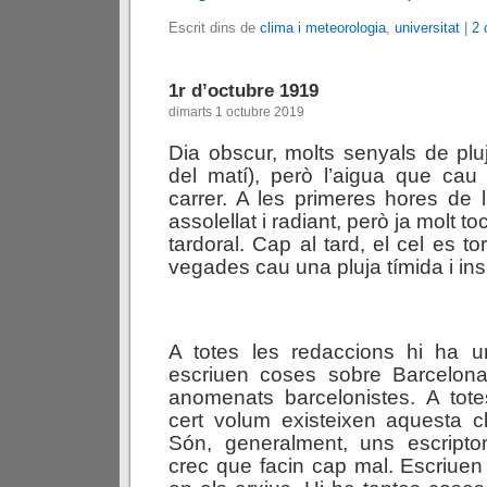
Escrit dins de
clima i meteorologia
,
universitat
|
2 
1r d’octubre 1919
dimarts 1 octubre 2019
Dia obscur, molts senyals de plu
del matí), però l’aigua que cau
carrer. A les primeres hores de l
assolellat i radiant, però ja molt to
tardoral. Cap al tard, el cel es to
vegades cau una pluja tímida i insi
A totes les redaccions hi ha u
escriuen coses sobre Barcelon
anomenats barcelonistes. A tote
cert volum existeixen aquesta cl
Són, generalment, uns escriptor
crec que facin cap mal. Escriue