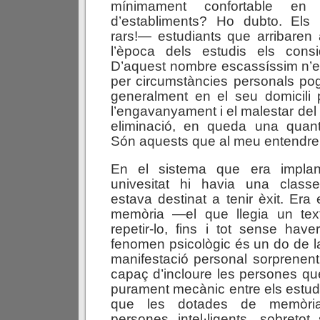
mínimament confortable en 
d’establiments? Ho dubto. Els
rars!— estudiants que arribaren 
l’època dels estudis els cons
D’aquest nombre escassíssim n’e
per circumstàncies personals po
generalment en el seu domicili 
l’engavanyament i el malestar del
eliminació, en queda una quanti
Són aquests que al meu entendre 
En el sistema que era implant
univesitat hi havia una class
estava destinat a tenir èxit. Era
memòria —el que llegia un tex
repetir-lo, fins i tot sense have
fenomen psicològic és un do de l
manifestació personal sorprenen
capaç d’incloure les persones q
purament mecànic entre els estud
que les dotades de memòria
persones intel·ligents, sobretot