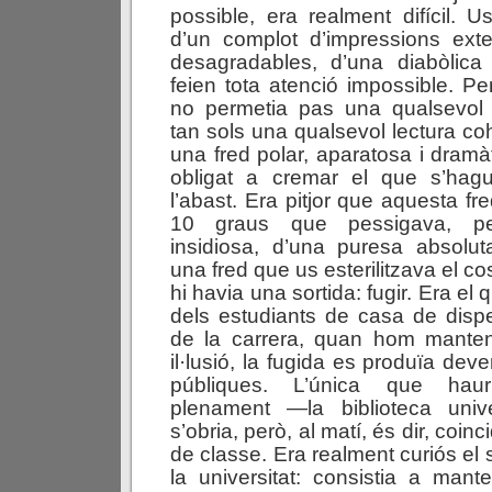
possible, era realment difícil. 
d’un complot d’impressions exte
desagradables, d’una diabòlica 
feien tota atenció impossible. Per 
no permetia pas una qualsevol
tan sols una qualsevol lectura co
una fred polar, aparatosa i dramà
obligat a cremar el que s’hag
l’abast. Era pitjor que aquesta fr
10 graus que pessigava, persi
insidiosa, d’una puresa absolut
una fred que us esterilitzava el co
hi havia una sortida: fugir. Era el 
dels estudiants de casa de dispe
de la carrera, quan hom mante
il·lusió, la fugida es produïa deve
públiques. L’única que haur
plenament —la biblioteca univ
s’obria, però, al matí, és dir, coin
de classe. Era realment curiós el
la universitat: consistia a mante