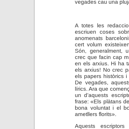
vegades cau una pluja 
.
A totes les redacci
escriuen coses sobr
anomenats barcelonis
cert volum existeixe
Són, generalment, un
crec que facin cap m
en els arxius. Hi ha
els arxius! No crec pa
els papers històrics i
De vegades, aquests 
lírics. Ara que començ
un d’aquests escript
frase: «Els plàtans 
bona voluntat i el b
ametllers florits».
Aquests escriptors