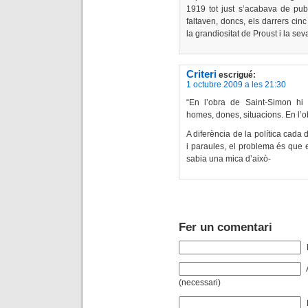
1919 tot just s’acabava de publ
faltaven, doncs, els darrers cin
la grandiositat de Proust i la se
Criteri
escrigué:
1 octubre 2009 a les 21:30
“En l’obra de Saint-Simon hi 
homes, dones, situacions. En l’o
A diferència de la política cada 
i paraules, el problema és que 
sabia una mica d’això-
Fer un comentari
(necessari)