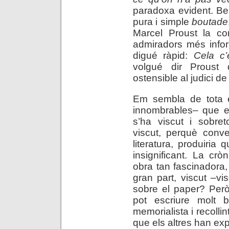
paradoxa evident. Be
pura i simple
boutade
Marcel Proust la c
admiradors més info
digué ràpid:
Cela c’
volgué dir Proust 
ostensible al judici 
Em sembla de tota 
innombrables– que es
s’ha viscut i sobre
viscut, perquè conve
literatura, produiria 
insignificant. La cr
obra tan fascinadora,
gran part, viscut –v
sobre el paper? Per
pot escriure molt 
memorialista i recollin
que els altres han expl