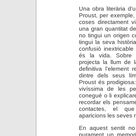
Una obra literària d
Proust, per exemple,
coses directament v
una gran quantitat d
no tingui un origen 
tingui la seva històr
confusió inextricab
és la vida. Sobre a
projecta la llum de
definitiva l’element r
dintre dels seus lí
Proust és prodigiosa
vivíssima de les p
conegué o li explicare
recordar els pensame
contactes, el que
aparicions les seves 
En aquest sentit no
purament un memori