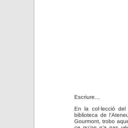
Escriure…
En la col·lecció de
biblioteca de l’Aten
Gourmont, trobo aque
ce qu’on n’a pas vé