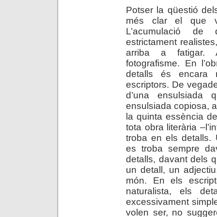
Potser la qüestió dels
més clar el que v
L’acumulació de d
estrictament realist
arriba a fatigar. 
fotografisme. En l’o
detalls és encara
escriptors. De vegades
d’una ensulsiada
ensulsiada copiosa, a
la quinta essència de 
tota obra literària –l’
troba en els detalls. 
es troba sempre dav
detalls, davant dels 
un detall, un adjectiu
món. En els escript
naturalista, els de
excessivament simple
volen ser, no sugger