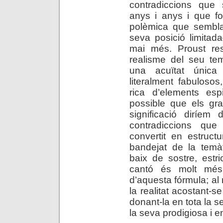
contradiccions que 
anys i anys i que fo
polèmica que sembla
seva posició limitad
mai més. Proust res
realisme del seu te
una acuïtat única
literalment fabulosos
rica d’elements espi
possible que els gra
significació diríem
contradiccions qu
convertit en estruct
bandejat de la temàti
baix de sostre, estr
cantó és molt més 
d’aquesta fórmula; al
la realitat acostant-
donant-la en tota la s
la seva prodigiosa i 