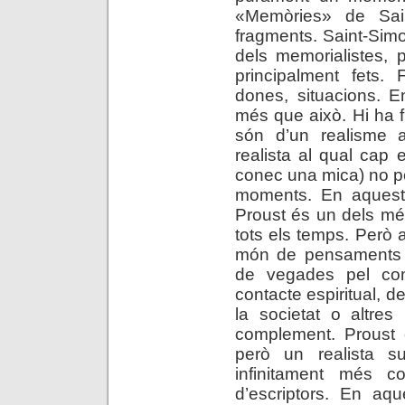
«Memòries» de Sain
fragments. Saint-Simo
dels memorialistes, 
principalment fets.
dones, situacions. E
més que això. Hi ha 
són d’un realisme a
realista al qual cap 
conec una mica) no po
moments. En aquest 
Proust és un dels més
tots els temps. Però 
món de pensaments i 
de vegades pel con
contacte espiritual, d
la societat o altres
complement. Proust é
però un realista s
infinitament més 
d’escriptors. En aqu