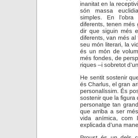
inanitat en la recepti
són massa euclidi
simples. En l’obra
diferents, tenen més 
dir que siguin més 
diferents, van més al
seu món literari, la v
és un món de volums
més fondes, de persp
riques –i sobretot d’
He sentit sostenir qu
és Charlus, el gran arist
personalíssim. És pos
sostenir que la figura
personatge tan grand
que arriba a ser més
vida anímica, com l
explicada d’una maner
Proust és un dels ci