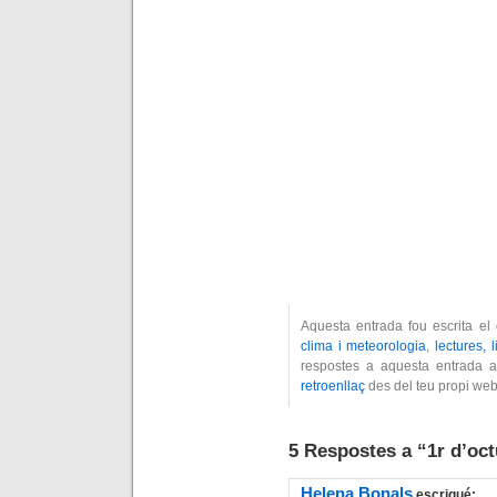
Aquesta entrada fou escrita el
clima i meteorologia
,
lectures, l
respostes a aquesta entrada a
retroenllaç
des del teu propi web
5 Respostes a “1r d’oc
Helena Bonals
escrigué: