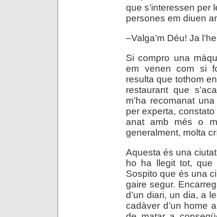
que s’interessen per l
persones em diuen amb
–Valga’m Déu! Ja l’he
Si compro una màqui
em venen com si fos
resulta que tothom en 
restaurant que s’aca
m’ha recomanat una 
per experta, constato
anat amb més o men
generalment, molta crí
Aquesta és una ciutat
ho ha llegit tot, que
Sospito que és una ciu
gaire segur. Encarre
d’un diari, un dia, a l
cadàver d’un home al
de matar a conseqüè