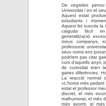
De vegades penso 
Universitat i en el se
Aquest estat produe
estudiants i moment
Aquest fet suscita la 
caiguda fàcil e
generalització exce
meus companys, exc
professorat universit
seus noms ens posarí
podríem pas citar gai
curs d’aquells anys, p
de curiositat eren 
gaires diferències. Ho
La reacció normal de
«L’home més pedant 
estat el professor me
discret, el més inco
malhumorat, el més d
més avorrit, el mé