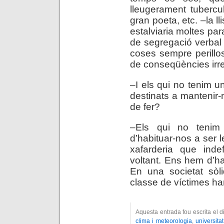
lleugerament tuberc
gran poeta, etc. –la ll
estalviaria moltes par
de segregació verbal 
coses sempre perillo
de conseqüències irr
–I els qui no tenim 
destinats a mantenir
de fer?
–Els qui no tenim 
d’habituar-nos a ser l
xafarderia que indef
voltant. Ens hem d’hab
En una societat sòli
classe de víctimes ha
Aquesta entrada fou escrita el 
clima i meteorologia
,
universitat