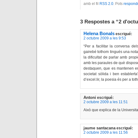
amb el fil
RSS 2.0
. Pots
respond
3 Respostes a “2 d'oct
Helena Bonals
escrigué:
2 octubre 2009 a les 9:53
“Per a facilitar la conversa de
gairebé tothom tingués una nota c
la dificultat de parlar amb propi
amb les paraules de què dispos
destaquen, que es mantenen en 
societat sòlida i ben establerta
d’excel.lir, la poesia és per a to
Antoni
escrigué:
2 octubre 2009 a les 11:51
Això que explica de la Universitat
jaume santacana
escrigué:
2 octubre 2009 a les 11:56