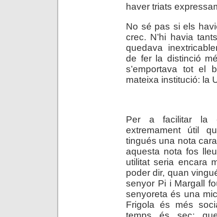
haver triats expressa
No sé pas si els hav
crec. N’hi havia tan
quedava inextricable
de fer la distinció mé
s’emportava tot el b
mateixa institució: la 
.
Per a facilitar la 
extremament útil q
tingués una nota carac
aquesta nota fos lle
utilitat seria encara 
poder dir, quan vingu
senyor Pi i Margall 
senyoreta és una mic
Frigola és més soc
temps és sec; qu