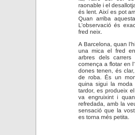
raonable i el desallotj
és lent. Així es pot a
Quan arriba aquesta
L’observació és exac
fred neix.
A Barcelona, quan l’hi
una mica el fred en 
arbres dels carrers
comença a flotar en l’
dones tenen, és clar,
de roba. És un mom
quina sigui la moda
tardor, es produeix e
va engruixint i qua
refredada, amb la veu
sensació que la vostr
es torna més petita.
.