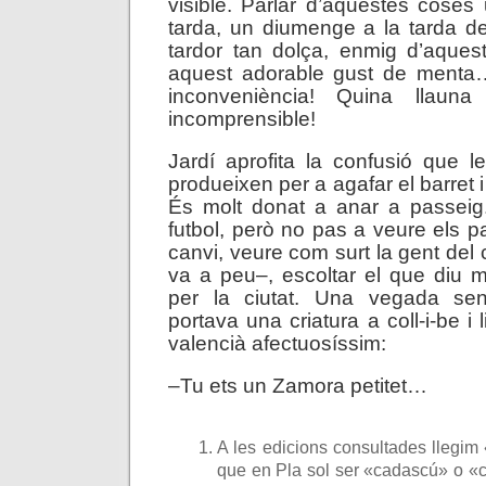
visible. Parlar d’aquestes cose
tarda, un diumenge a la tarda de
tardor tan dolça, enmig d’aques
aquest adorable gust de menta…
inconveniència! Quina llauna 
incomprensible!
Jardí aprofita la confusió que 
produeixen per a agafar el barret i
És molt donat a anar a passeig.
futbol, però no pas a veure els pa
canvi, veure com surt la gent del
va a peu–, escoltar el que diu 
per la ciutat. Una vegada s
portava una criatura a coll-i-be i
valencià afectuosíssim:
–Tu ets un Zamora petitet…
A les edicions consultades llegim
que en Pla sol ser «cadascú» o «