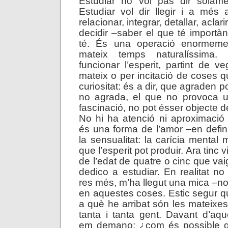
Estudiar no vol pas dir solament
Estudiar vol dir llegir i a més 
relacionar, integrar, detallar, aclarir
decidir –saber el que té importàn
té. És una operació enormeme
mateix temps naturalíssima.
funcionar l’esperit, partint de v
mateix o per incitació de coses
curiositat: és a dir, que agraden p
no agrada, el que no provoca u
fascinació, no pot ésser objecte de
No hi ha atenció ni aproximació 
és una forma de l’amor –en defin
la sensualitat: la carícia mental 
que l’esperit pot produir. Ara tinc 
de l’edat de quatre o cinc que va
dedico a estudiar. En realitat no
res més, m’ha llegut una mica –no
en aquestes coses. Estic segur q
a què he arribat són les mateixes
tanta i tanta gent. Davant d’aq
em demano: ¿com és possible 