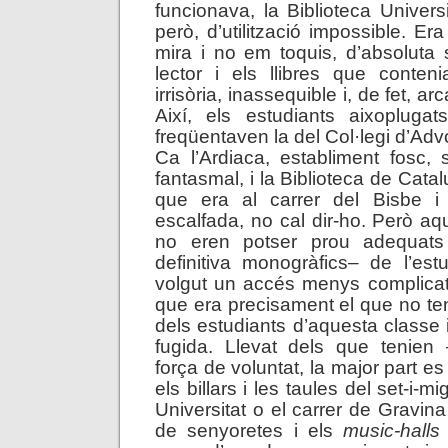
funcionava, la Biblioteca Universi
però, d’utilització impossible. Er
mira i no em toquis, d’absoluta 
lector i els llibres que conten
irrisòria, inassequible i, de fet, ar
Així, els estudiants aixopluga
freqüentaven la del Col·legi d’Advo
Ca l’Ardiaca, establiment fosc, s
fantasmal, i la Biblioteca de Catalu
que era al carrer del Bisbe i
escalfada, no cal dir-ho. Però aq
no eren potser prou adequats 
definitiva monogràfics– de l’est
volgut un accés menys complicat
que era precisament el que no teni
dels estudiants d’aquesta classe 
fugida. Llevat dels que tenie
força de voluntat, la major part e
els billars i les taules del set-i-m
Universitat o el carrer de Gravin
de senyoretes i els
music-halls