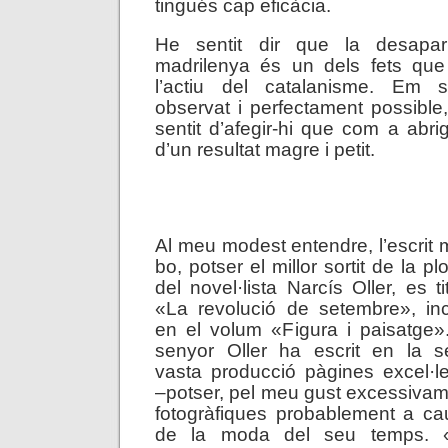
tingués cap eficàcia.
He sentit dir que la desapa
madrilenya és un dels fets qu
l’actiu del catalanisme. Em
observat i perfectament possible
sentit d’afegir-hi que com a abri
d’un resultat magre i petit.
.
Al meu modest entendre, l’escrit
bo, potser el millor sortit de la p
del novel·lista Narcís Oller, es ti
«La revolució de setembre», inc
en el volum «Figura i paisatge»
senyor Oller ha escrit en la s
vasta producció pàgines excel·l
–potser, pel meu gust excessiva
fotogràfiques probablement a ca
de la moda del seu temps. 