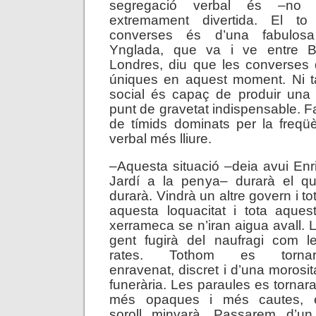
segregació verbal és –no
extremament divertida. El t
converses és d’una fabulosa
Ynglada, que va i ve entre Ba
Londres, diu que les converses
úniques en aquest moment. Ni ta
social és capaç de produir una 
punt de gravetat indispensable. Fa
de tímids dominats per la freqü
verbal més lliure.
–Aquesta situació –deia avui Enr
Jardí a la penya– durarà el q
durarà. Vindrà un altre govern i to
aquesta loquacitat i tota aques
xerrameca se n’iran aigua avall. 
gent fugirà del naufragi com l
rates. Tothom es tornar
enravenat, discret i d’una morosit
funerària. Les paraules es tornar
més opaques i més cautes, 
soroll minvarà. Passarem d’un 