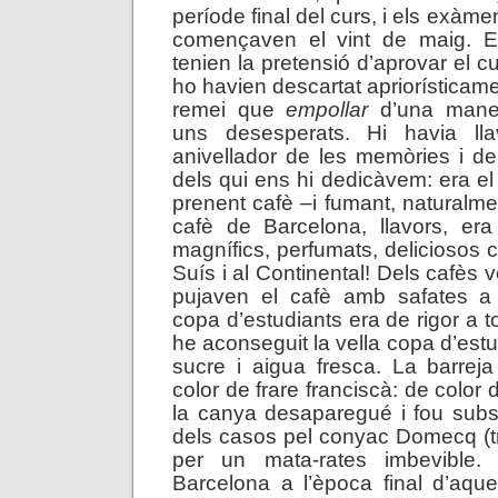
període final del curs, i els exàme
començaven el vint de maig. E
tenien la pretensió d’aprovar el c
ho havien descartat apriorísticame
remei que
empollar
d’una maner
uns desesperats. Hi havia ll
anivellador de les memòries i de 
dels qui ens hi dedicàvem: era el
prenent cafè –i fumant, naturalmen
cafè de Barcelona, llavors, era
magnífics, perfumats, deliciosos 
Suís i al Continental! Dels cafès 
pujaven el cafè amb safates a
copa d’estudiants era de rigor a t
he aconseguit la vella copa d’estu
sucre i aigua fresca. La barreja
color de frare franciscà: de color 
la canya desaparegué i fou substi
dels casos pel conyac Domecq (tre
per un mata-rates imbevible.
Barcelona a l’època final d’aque