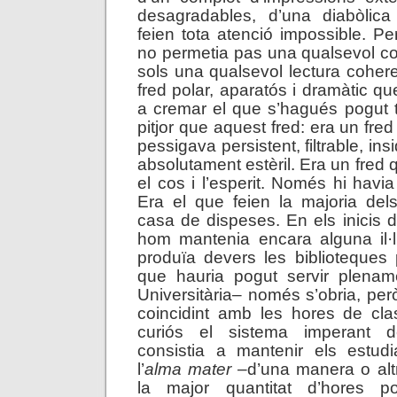
desagradables, d’una diabòlica
feien tota atenció impossible. Per 
no permetia pas una qualsevol co
sols una qualsevol lectura coher
fred polar, aparatós i dramàtic qu
a cremar el que s’hagués pogut te
pitjor que aquest fred: era un fr
pessigava persistent, filtrable, in
absolutament estèril. Era un fred q
el cos i l’esperit. Només hi havia 
Era el que feien la majoria del
casa de dispeses. En els inicis d
hom mantenia encara alguna il·l
produïa devers les biblioteques 
que hauria pogut servir plename
Universitària– només s’obria, però,
coincidint amb les hores de cla
curiós el sistema imperant de
consistia a mantenir els estudi
l’
alma mater
–d’una manera o alt
la major quantitat d’hores p