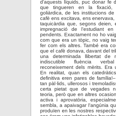
d’aquests líquids, puc donar fe d
que tingueren en la fixació, 
goliàrdica, de les institucions de
cafè ens excitava, ens enervava
taquicàrdia que, segons deien, 
impregnació de l’estudiant en
pendents. Exactament no ho vaig
com que era un tòpic, no vaig t
fer com els altres. També era co
que el cafè donava, davant del tr
una determinada llibertat de
indiscutible fluència verb
reconeixement dels mèrits. Era u
En realitat, quan els catedràtic
definitiva eren pares de família!
tan pàl·lids, ullerosos i tremoladi
certa pietat que de vegades 
teoria, però que en altres ocasio
activa i aprovatòria, especialm
sembla, a apaivagar l’angúnia q
produïen en les nostres respectiv