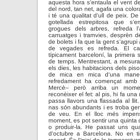
aquesta hora s’entaula el vent de
del nord, tan net, agafa una colorac
i té una qualitat d’ull de peix. 
gotellada estrepitosa que s’e
grogues dels arbres, refreda l’
carruatges i tramvies, desprèn de
de bolets i fa que la gent s’agrupi
de vegades es refreda. El cal
típicament barceloní, la primera 
de temps. Mentrestant, a mesur
els dies, les habitacions dels pis
de mica en mica d’una maner
refredament ha començat amb 
Mercè– però arriba un mome
reconèixer el fet: al pis, hi fa un
passa llavors una flassada al lli
nas són abundants i es troba ge
de veu. En el lloc més impens
moment, es pot sentir una quinta 
o produir-la. He passat uns q
d’octubre a Barcelona. No en t