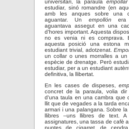
universitari, la paraula
empollar
estudiar, sinó romandre (en aq
amb les anques sobre una cad
aguantar. Un
empollón
era l
aguantava assegut en una cadi
d’hores important. Aquesta dispos
no es venia ni es comprava. E
aquesta posició una estona mo
estudiant trivial, adotzenat.
Empol
un collar o unes morralles a un
espècie de drenatge. Però estudi
estudiar, per a un estudiant autènt
definitiva, la llibertat.
En les cases de dispeses,
emp
concret de la paraula, volia di
d’una taula en una cambra que co
llit que de vegades a la tarda enca
armari i una palangana. Sobre la 
llibres –uns llibres de text. 
assignatures, una tassa de cafè a
puntes de cigarret, de cendra