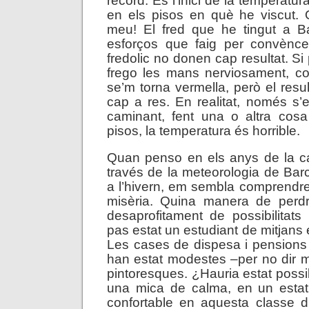
record. És l’inici de la temperatur
en els pisos en què he viscut.
meu! El fred que he tingut a Ba
esforços que faig per convènc
fredolic no donen cap resultat. S
frego les mans nerviosament, co
se’m torna vermella, però el resul
cap a res. En realitat, només s’e
caminant, fent una o altra cosa
pisos, la temperatura és horrible.
Quan penso en els anys de la ca
través de la meteorologia de Barc
a l’hivern, em sembla comprendr
misèria. Quina manera de perd
desaprofitament de possibilitat
pas estat un estudiant de mitjans
Les cases de dispesa i pensions 
han estat modestes –per no dir 
pintoresques. ¿Hauria estat possi
una mica de calma, en un estat
confortable en aquesta classe d