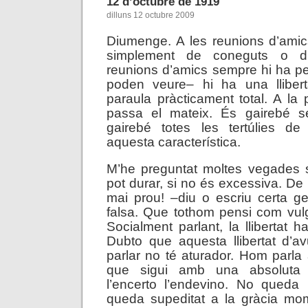
12 d’octubre de 1919
dilluns 12 octubre 2009
Diumenge. A les reunions d’amic
simplement de coneguts o d
reunions d’amics sempre hi ha p
poden veure– hi ha una llibert
paraula pràcticament total. A la
passa el mateix. És gairebé s
gairebé totes les tertúlies d
aquesta característica.
M’he preguntat moltes vegades si
pot durar, si no és excessiva. De l
mai prou! –diu o escriu certa g
falsa. Que tothom pensi com vulg
Socialment parlant, la llibertat ha
Dubto que aquesta llibertat d’av
parlar no té aturador. Hom parla 
que sigui amb una absoluta 
l’encerto l’endevino. No queda 
queda supeditat a la gràcia mo