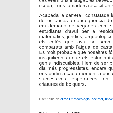
cas érem uns infatigables bevedor
i copa, i uns fumadors recalcitrants
Acabada la carrera i constatada l
de les coses a conseqüència de 
em demano de vegades com s’
estudiants d’avui per a resol
matemàtics, jurídics, arqueològic
els cafès que avui se serve
comparats amb l’aigua de casta
És molt probable que nosaltres 
insignificants i que els estudiant
genis indiscutibles. Hem de ser p
dia més progressistes, encara q
ens portin a cada moment a posar
successives esperances en 
criatures de bolquers.
Escrit dins de
clima i meteorologia
,
societat
,
unive