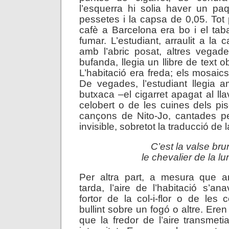
l’esquerra hi solia haver un pa
pessetes i la capsa de 0,05. Tot 
cafè a Barcelona era bo i el ta
fumar. L’estudiant, arraulit a la
amb l’abric posat, altres vegade
bufanda, llegia un llibre de text o
L’habitació era freda; els mosaics 
De vegades, l’estudiant llegia 
butxaca –el cigarret apagat al lla
celobert o de les cuines dels pis
cançons de Nito-Jo, cantades pe
invisible, sobretot la traducció de
C’est la valse bru
le chevalier de la 
Per altra part, a mesura que 
tarda, l’aire de l’habitació s’an
fortor de la col-i-flor o de les
bullint sobre un fogó o altre. Er
que la fredor de l’aire transmeti