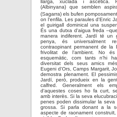
llarga, xuclada i ascètica.
(Albinyana) que semblen aspirar
(Sagarra) els bufen pomposament
on l’enfila. Les paraules d’Enric 
el guirigall dominical una suspen
És una dutxa d’aigua freda –que
manera indiferent. Jardí té un 
penya, és universalment re
contraopinant permanent de la l
frivolitat de l’ambient. No é
esquemàtic, com tants n’hi h
diversitat dels seus amics mé
Eugeni d’Ors, Camps Margarit, J
demostra plenament. El pessimi
Jardí, però, produeix en la ge
calfred. Generalment els em
d’aquestes coses ho fa curt, se
amb interès. Si la seva elucubrac
penes poden dissimular la seva 
grossa. Si parla donant a la s
aspecte de raonament construït, 