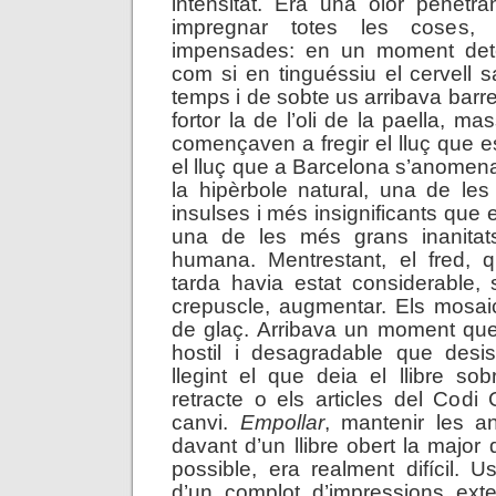
intensitat. Era una olor penetr
impregnar totes les coses,
impensades: en un moment det
com si en tinguéssiu el cervell s
temps i de sobte us arribava bar
fortor la de l’oli de la paella, m
començaven a fregir el lluç que 
el lluç que a Barcelona s’anome
la hipèrbole natural, una de le
insulses i més insignificants que
una de les més grans inanitats
humana. Mentrestant, el fred, q
tarda havia estat considerable,
crepuscle, augmentar. Els mosai
de glaç. Arribava un moment que
hostil i desagradable que desis
llegint el que deia el llibre sob
retracte o els articles del Codi C
canvi.
Empollar
, mantenir les a
davant d’un llibre obert la major
possible, era realment difícil. 
d’un complot d’impressions exte