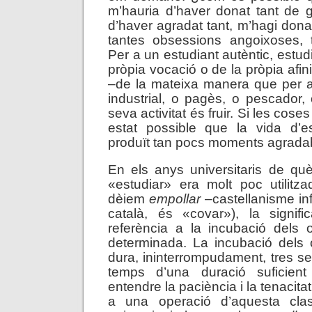
m’hauria d’haver donat tant de 
d’haver agradat tant, m’hagi dona
tantes obsessions angoixoses,
Per a un estudiant autèntic, estudi
pròpia vocació o de la pròpia afinit
–de la mateixa manera que per a
industrial, o pagès, o pescador, 
seva activitat és fruir. Si les cos
estat possible que la vida d’e
produït tan pocs moments agrada
En els anys universitaris de què
«estudiar» era molt poc utilitza
dèiem
empollar
–castellanisme inf
català, és «covar»), la signifi
referència a la incubació dels 
determinada. La incubació dels 
dura, ininterrompudament, tres 
temps d’una duració suficie
entendre la paciència i la tenacita
a una operació d’aquesta clas