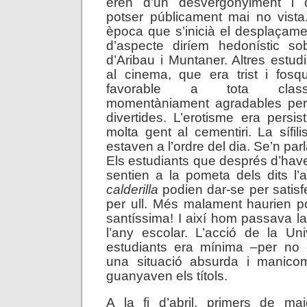
eren d’un desvergonyiment i d
potser públicament mai no vist
època que s’inicià el desplaçamen
d’aspecte diríem hedonístic so
d’Aribau i Muntaner. Altres estud
al cinema, que era trist i fosqu
favorable a tota class
momentàniament agradables per
divertides. L’erotisme era persis
molta gent al cementiri. La sífili
estaven a l’ordre del dia. Se’n pa
Els estudiants que després d’haver
sentien a la pometa dels dits l
calderilla
podien dar-se per satisf
per ull. Més malament haurien p
santíssima! I així hom passava l
l’any escolar. L’acció de la Uni
estudiants era mínima –per no d
una situació absurda i manicom
guanyaven els títols.
A la fi d’abril, primers de m