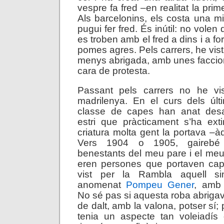
vespre fa fred –en realitat la prim
Als barcelonins, els costa una m
pugui fer fred. És inútil: no volen
es troben amb el fred a dins i a fo
pomes agres. Pels carrers, he vis
menys abrigada, amb unes faccio
cara de protesta.
Passant pels carrers no he vi
madrilenya. En el curs dels úl
classe de capes han anat desa
estri que pràcticament s’ha ext
criatura molta gent la portava –à
Vers 1904 o 1905, gairebé 
benestants del meu pare i el meu
eren persones que portaven ca
vist per la Rambla aquell sin
anomenat
Pompeu Gener
, amb 
No sé pas si aquesta roba abrigava
de dalt, amb la valona, potser sí; 
tenia un aspecte tan voleiadí