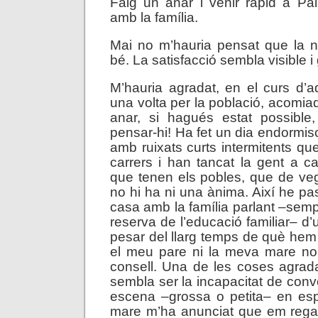
Faig un anar i venir ràpid a Pala
amb la família.
Mai no m’hauria pensat que la n
bé. La satisfacció sembla visible i
M’hauria agradat, en el curs d’a
una volta per la població, acomia
anar, si hagués estat possible
pensar-hi! Ha fet un dia endormisc
amb ruixats curts intermitents qu
carrers i han tancat la gent a 
que tenen els pobles, que de v
no hi ha ni una ànima. Així he pas
casa amb la família parlant –sem
reserva de l’educació familiar– d’u
pesar del llarg temps de què hem 
el meu pare ni la meva mare n
consell. Una de les coses agrada
sembla ser la incapacitat de conv
escena –grossa o petita– en es
mare m’ha anunciat que em rega