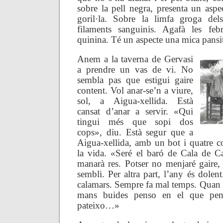
sobre la pell negra, presenta un aspe
goril·la. Sobre la limfa groga dels
filaments sanguinis. Agafà les fe
quinina. Té un aspecte una mica pansi
Anem a la taverna de Gervasi
a prendre un vas de vi. No
sembla pas que estigui gaire
content. Vol anar-se’n a viure,
sol, a Aigua-xellida. Està
cansat d’anar a servir. «Qui
tingui més que sopi dos
cops», diu. Està segur que a
Aigua-xellida, amb un bot i quatre co
la vida. «Seré el baró de Cala de 
manarà res. Potser no menjaré gaire,
sembli. Per altra part, l’any és dolen
calamars. Sempre fa mal temps. Quan a
mans buides penso en el que pen
pateixo…»