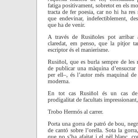
fatiga positivament, sobretot en els m
tracta de fer poesia, car no hi ha res 
que endevinar, indefectiblement, des
que ha de venir.
A través de Rusiñoles pot arribar
claredat, em penso, que la pitjor t
escriptor és el manierisme.
Rusiñol, que es burla sempre de les
de publicar una màquina d’ensucrar
per ell–, és l’autor més maquinal de l
moderna.
En tot cas Rusiñol és un cas de 
prodigalitat de facultats impressionant
Trobo Herm
ós al carrer.
Porta una gorra de patró de bou, negr
de cantó sobre l’orella. Sota la gorra,
que no s’ha afaitat i el pèl blanc, c