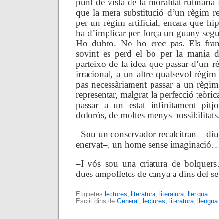
punt de vista de la moralitat rutinària
que la mera substitució d’un règim re
per un règim artificial, encara que hip
ha d’implicar per força un guany segur 
Ho dubto. No ho crec pas. Els fran
sovint es perd el bo per la mania de
parteixo de la idea que passar d’un r
irracional, a un altre qualsevol règi
pas necessàriament passar a un règim
representar, malgrat la perfecció teòri
passar a un estat infinitament pitj
dolorós, de moltes menys possibilitats
–Sou un conservador recalcitrant –diu
enervat–, un home sense imaginació
–I vós sou una criatura de bolquer
dues ampolletes de canya a dins del se
Etiquetes:
lectures, literatura
,
literatura
,
llengua
Escrit dins de
General
,
lectures, literatura
,
llengua