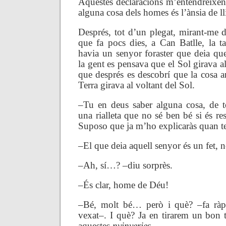
Aquestes declaracions m’entendreixen
alguna cosa dels homes és l’ànsia de ll
Després, tot d’un plegat, mirant-me de
que fa pocs dies, a Can Batlle, la ta
havia un senyor foraster que deia que
la gent es pensava que el Sol girava al
que després es descobrí que la cosa a
Terra girava al voltant del Sol.
–Tu en deus saber alguna cosa, de
una rialleta que no sé ben bé si és r
Suposo que ja m’ho explicaràs quan t
–El que deia aquell senyor és un fet, n
–Ah, sí…? –diu sorprès.
–És clar, home de Déu!
–Bé, molt bé… però i què? –fa ràp
vexat–. I què? Ja en tirarem un bon tr
aquestes
nyinyeries
…