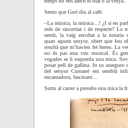
temps no ens afecti el blat o la vinya.
Sento que Gori diu al cafè:
–La música, la música…! ¿I si en pa
més de sinceritat i de respecte? La 
sentit, la vaig escoltar a la notari
quan aquest senyor, obert que fou el 
resultà que m’havien fet hereu. La v
no és pas una veu musical. És gen
vegades se li esquerda una mica. Sovi
posar pell de gallina. Jo us asseguro 
del senyor Cumané em semblà infin
encantadora, fascinant…
Surto al carrer a prendre una mica la fr