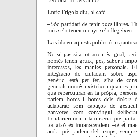
perdonat ni pels amics.
Enric Frigola diu, al cafè:
–Sóc partidari de tenir pocs llibres. 
més se’n tenen menys se’n llegeixen.
La vida en aquests pobles és espantosa,
No sé pas si a tot arreu és igual, però
només tenen gruix, pes, sabor i impor
interessos, les manies personals. E
integració de ciutadans sobre aspi
genèric, està per fer, s’ha de const
generals només existeixen quan es pr
que repercutiran en la pròpia, persona
parlem hores i hores dels dolors d
aclaparat; som capaços de gesticu
ganyotes com convingui delibera
l’endarreriment i la misèria que porta 
tot això és intranscendent –té el mat
amb què parlem del temps, sempre,