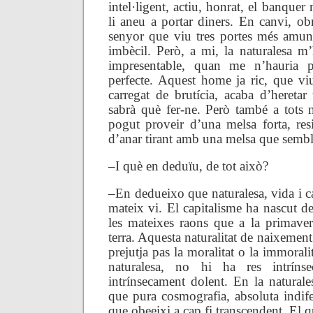
intel·ligent, actiu, honrat, el banquer
li aneu a portar diners. En canvi, obr
senyor que viu tres portes més amun
imbècil. Però, a mi, la naturalesa m
impresentable, quan me n’hauria
perfecte. Aquest home ja ric, que v
carregat de brutícia, acaba d’hereta
sabrà què fer-ne. Però també a tots n
pogut proveir d’una melsa forta, resi
d’anar tirant amb una melsa que sembl
–I què en deduïu, de tot això?
–En dedueixo que naturalesa, vida i c
mateix vi. El capitalisme ha nascut d
les mateixes raons que a la primaver
terra. Aquesta naturalitat de naixement
prejutja pas la moralitat o la immorali
naturalesa, no hi ha res intrín
intrínsecament dolent. En la natural
que pura cosmografia, absoluta indife
que obeeixi a cap fi transcendent. El q