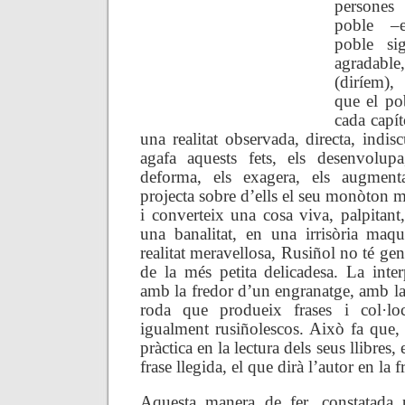
persone
poble –
poble s
agradabl
(diríem)
que el po
cada capít
una realitat observada, directa, indis
agafa aquests fets, els desenvolupa
deforma, els exagera, els augment
projecta sobre d’ells el seu monòton 
i converteix una cosa viva, palpitant
una banalitat, en una irrisòria maq
realitat meravellosa, Rusiñol no té gen
de la més petita delicadesa. La inte
amb la fredor d’un engranatge, amb la 
roda que produeix frases i col·lo
igualment rusiñolescos. Això fa que, 
pràctica en la lectura dels seus llibres,
frase llegida, el que dirà l’autor en la 
Aquesta manera de fer, constatada p