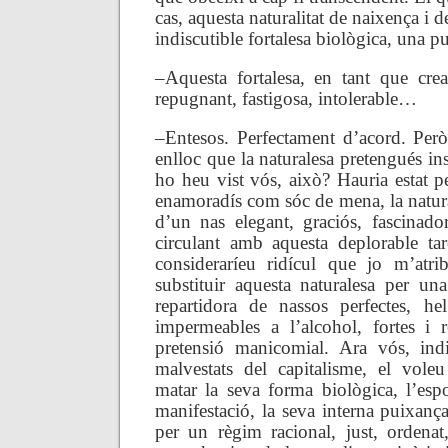
cas, aquesta naturalitat de naixença i 
indiscutible fortalesa biològica, una 
–Aquesta fortalesa, en tant que cread
repugnant, fastigosa, intolerable…
–Entesos. Perfectament d’acord. Per
enlloc que la naturalesa pretengués ins
ho heu vist vós, això? Hauria estat p
enamoradís com sóc de mena, la natur
d’un nas elegant, graciós, fascinad
circulant amb aquesta deplorable ta
consideraríeu ridícul que jo m’atri
substituir aquesta naturalesa per una
repartidora de nassos perfectes, he
impermeables a l’alcohol, fortes i r
pretensió manicomial. Ara vós, ind
malvestats del capitalisme, el voleu 
matar la seva forma biològica, l’espo
manifestació, la seva interna puixança
per un règim racional, just, ordenat,