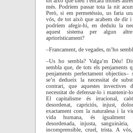
tot això que dieu i encara moltes altre
més. Podríem passar tota la nit acum
Però, si em permetéssiu, us faria u
vós, de tot això que acabem de dir i 
podríem afegir-hi, en deduïu la nece
aquest sistema per algun altre
apriorísticament?
–Francament, de vegades, m’ho sem
–Us ho sembla? Valga’m Déu! Dis
sembla que, de tots els penjaments 
penjaments perfectament objectius– s
se’n dedueix la necessitat de substi
contrari, que aquestes invectives d
necessitat de defensar-lo i mantenir-lo
El capitalisme és irracional, caòt
desordenat, capriciós, injust, dolo
exactament com la naturalesa i la vid
vida humana, és igualment caò
desordenada, injusta, sanguinària, c
incomprensible, cruel, trista. A v