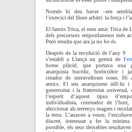
Només hi deu haver –em sembla
l’exercici del lliure arbitri: la força i l’
El famós Trica, el meu amic Trica de L
dels precursors empordanesos més ac
Però resulta que ara ja no ho és.
Després de la revolució de l’any 9
s’establí a Llançà un germà de
Fer
home plàcid, que portava una g
anarquista bucòlic, horticultor i j
creador de meravelloses roses. Hi a
amics. El seu anarquisme idíl·lic i
generositat i la fraternitat universal
l’esperit d’aquest tipus d’empo
individualista, conreador de l’hort, 
afeccionat als terrenys magres i reculats
la terra. L’anaven a veure, l’escolta
discret, interessat a fer la mínima
possible, els seus deixebles resultaven