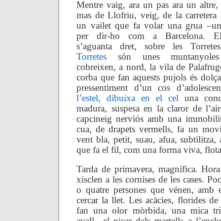
Mentre vaig, ara un pa
s ara un altre,
mas de Llofriu, veig, de la carretera 
un vailet que fa volar una grua –un 
per dir-ho com a Barcelona. E
s’aguanta dret, sobre les Torret
Torretes
són unes muntanyole
cobreixen, a nord, la vila de Palafrug
corba que fan aquests pujols és dolça
pressentiment d’un cos d’adolesce
l’estel, dibuixa en el cel
una conca
madura, suspesa en la claror de l’air
capcineig nerviós amb una immobilita
cua, de drapets vermells, fa un mov
vent bla, petit, suau, afua, subtilitza, 
que fa el fil, com una forma viva, flotan
Tarda de primavera, magnífica. Hora
xisclen a les cornises de les cases. Poc
o quatre persones que vénen, amb e
cercar la llet. Les acàcies, florides de 
fan una olor mòrbida, una mica tris
avall– el picar dels martells a l’enclu