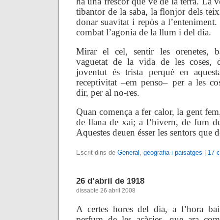
ha una frescor que ve de la terra. La ve
tibantor de la saba, la flonjor dels tei
donar suavitat i repòs a l’enteniment. 
combat l’agonia de la llum i del dia.
Mirar el cel, sentir les orenetes, 
vaguetat de la vida de les coses, d
joventut és trista perquè en aques
receptivitat –em penso– per a les cos
dir, per al no-res.
Quan comença a fer calor, la gent fem,
de llana de xai; a l’hivern, de fum d
Aquestes deuen ésser les sentors que de
Escrit dins de
General
,
geografia i paisatges
|
17 c
26 d’abril de 1918
dissabte 26 abril 2008
A certes hores del dia, a l’hora ba
perfum de les acàcies, que ara
com