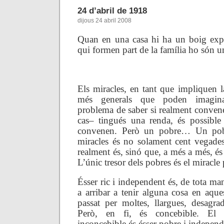
24 d’abril de 1918
dijous 24 abril 2008
Quan en una casa hi ha un boig explíc
qui formen part de la família ho són u
.
Els miracles, en tant que impliquen la
més generals que poden imaginar
problema de saber si realment conven
cas– tingués una renda, és possibl
convenen. Però un pobre… Un pob
miracles és no solament cent vegade
realment és, sinó que, a més a més, é
L’únic tresor dels pobres és el miracle 
Ésser ric i independent és, de tota man
a arribar a tenir alguna cosa en aqu
passat per moltes, llargues, desagra
Però, en fi, és concebible. El 
inconcebible és ésser pobre i independ