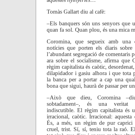
Tomàs Gallart diu al cafè:
–Els banquers són uns senyors que u
quan fa sol. Quan plou, és una mica m
Coromina, que segueix amb una cr
notícies que porten els diaris sobre 
l’abundant segregació de comentaris pe
ara sobre el socialisme, afirma que G
règim capitalista és caòtic, desordenat, 
dilapidador i gasiu alhora i que tota 
la banca per a portar a cap una quals
bona que sigui, haurà de passar per un 
–Això que dieu, Coromina –diu
sobtadament–, és una veritat li
indiscutible. El règim capitalista és
irracional, caòtic. Irracional: aquesta
És, a més, un règim de pur caprici i
cruel, trist. Sí, sí, teniu tota la raó. 