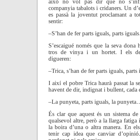
això no vol pas dir que no s’infi
companyia tabalots i cridaners. Un d’el
es passà la joventut proclamant a t
sentir:
–S’han de fer parts iguals, parts igua
S’escaigué només que la seva dona h
tros de vinya i un hortet. I els de
digueren:
–Trica, s’han de fer parts iguals, part
I així el pobre Trica haurà passat la s
havent de dir, indignat i bullent, cada 
–La punyeta, parts iguals, la punyeta
És clar que aquest és un sistema de
qualsevol altre, però a la llarga fatig
la boira d’una o altra manera. En el
tenir cap idea que canviar d’opinió