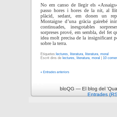
No em canso de llegir els «Assaig
passo hores i hores de la nit, al ll
plàcid, sedant, em donen un rep
Montaigne d’una gràcia gairebé ini
continuades, inesgotables sorpres
sorpreses prové, em sembla, del fet 
idea molt precisa de la insignificant 
sobre la terra.
Etiquetes:
lectures, literatura
,
literatura
,
moral
Escrit dins de
lectures, literatura
,
moral
|
10 comen
« Entrades anteriors
bloQG — El blog del 'Qua
Entrades (R