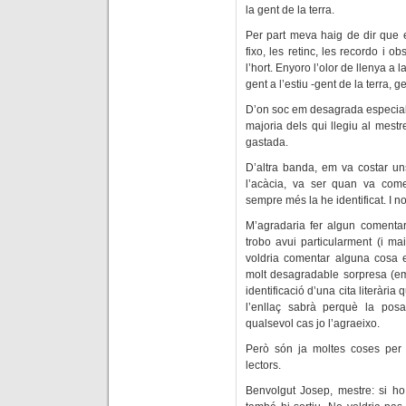
la gent de la terra.
Per part meva haig de dir que e
fixo, les retinc, les recordo i o
l’hort. Enyoro l’olor de llenya a la 
gent a l’estiu -gent de la terra, g
D’on soc em desagrada especialme
majoria dels qui llegiu al mest
gastada.
D’altra banda, em va costar uns
l’acàcia, va ser quan va co
sempre més la he identificat. I no
M’agradaria fer algun comentar
trobo avui particularment (i ma
voldria comentar alguna cosa en
molt desagradable sorpresa (em r
identificació d’una cita literàri
l’enllaç sabrà perquè la pos
qualsevol cas jo l’agraeixo.
Però són ja moltes coses per 
lectors.
Benvolgut Josep, mestre: si h