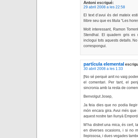
Antoni
escrigué:
29 abril 2008 a les 22:58
El text d’avui és del mateix es
llibre seu que es titula “Les hore
Molt interessant, Ramon Torren
Stendhal. El quadern gris es 
inclogui tots aquests detalls. 
correspongui.
partícula elemental
escrigu
30 abril 2008 a les 1:33
[No sé perquè anit no vaig pode
el comentari. Per tant, el pen
sincronia amb la resta de comenta
Benvolgut Josep,
Ja feia dies que no podia llegir
món encara gira. Avui més que ma
aquest nostre tan llunyà Empord
M’ha distret una mica, és cert, l
en diverses ocasions, i si no
llepissosa, i dues vegades també 