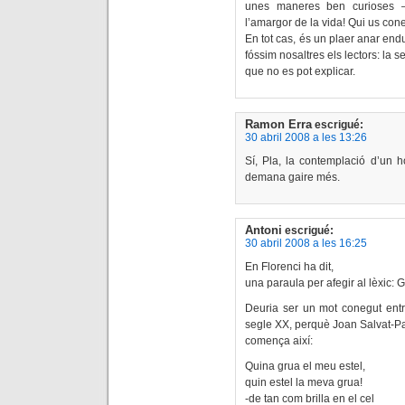
unes maneres ben curioses 
l’amargor de la vida! Qui us conei
En tot cas, és un plaer anar endu
fóssim nosaltres els lectors: l
que no es pot explicar.
Ramon Erra
escrigué:
30 abril 2008 a les 13:26
Sí, Pla, la contemplació d’un h
demana gaire més.
Antoni
escrigué:
30 abril 2008 a les 16:25
En Florenci ha dit,
una paraula per afegir al lèxic:
Deuria ser un mot conegut entr
segle XX, perquè Joan Salvat-P
comença així:
Quina grua el meu estel,
quin estel la meva grua!
-de tan com brilla en el cel