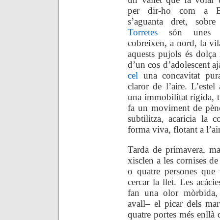
per dir-ho com a B
s’aguanta dret, sobre
Torretes
són unes m
cobreixen, a nord, la vi
aquests pujols és dolça
d’un cos d’adolescent a
cel
una concavitat pura
claror de l’aire. L’este
una immobilitat rígida, t
fa un moviment de pèndo
subtilitza, acaricia la
forma viva, flotant a l’ai
Tarda de primavera, ma
xisclen a les cornises de
o quatre persones que 
cercar la llet. Les acàcie
fan una olor mòrbida, 
avall– el picar dels mart
quatre portes més enllà d