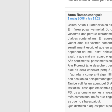
Gràcies també a l’Anna per l’altr
Anna Ramos
escrigué:
1 maig 2008 a les 19:28
Ostres, Antoni i Florenci,voleu 
Em fareu posar vermella!. Jo 
vosaltres dos perquè literaria
d’altres contertulians. En aque
valent amb els vostres comenta
senzillament escric el que en 
depenent del meu estat anímic, 
avall, ja que mai em repaso el qu
Són sentiments i pensaments en 
A tu Florenci ja te descobert p
bloc es deixi conèixer perquè 
m’agradaria comprar-li algun ll
ben acollonida dels personatges
També vull fer un apunt pel Sr.A
fas tot sol, cosa que em sembla 
PS: us anomeno només a vosalt
més comentaris, no és que tingu
es que no s’ha escaigut.
Que disfruteu d’aquest pont o pot