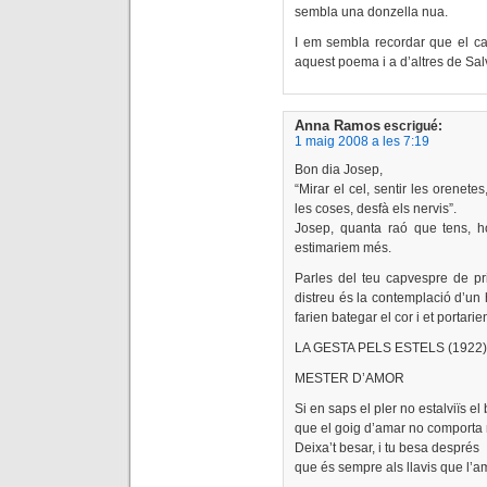
sembla una donzella nua.
I em sembla recordar que el c
aquest poema i a d’altres de Sal
Anna Ramos
escrigué:
1 maig 2008 a les 7:19
Bon dia Josep,
“Mirar el cel, sentir les orenet
les coses, desfà els nervis”.
Josep, quanta raó que tens, h
estimariem més.
Parles del teu capvespre de p
distreu és la contemplació d’un h
farien bategar el cor i et portari
LA GESTA PELS ESTELS (1922).J
MESTER D’AMOR
Si en saps el pler no estalviïs el
que el goig d’amar no comporta
Deixa’t besar, i tu besa després
que és sempre als llavis que l’a