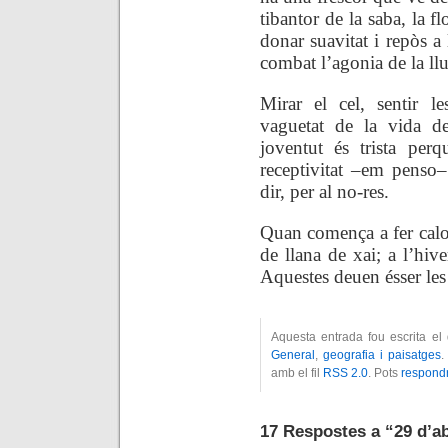
tibantor de la saba, la f
donar suavitat i repòs a 
combat l’agonia de la llu
Mirar el cel, sentir l
vaguetat de la vida de
joventut és trista per
receptivitat –em penso–
dir, per al no-res.
Quan comença a fer calor
de llana de xai; a l’hiv
Aquestes deuen ésser les 
Aquesta entrada fou escrita el
General
,
geografia i paisatges
.
amb el fil
RSS 2.0
. Pots
respond
17 Respostes a “29 d’ab