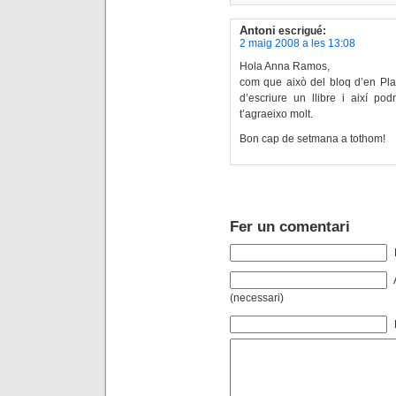
Antoni
escrigué:
2 maig 2008 a les 13:08
Hola Anna Ramos,
com que això del bloq d’en Pla 
d’escriure un llibre i així pod
t’agraeixo molt.
Bon cap de setmana a tothom!
Fer un comentari
(necessari)