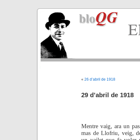
«
26 d’abril de 1918
29 d’abril de 1918
.
Mentre vaig, ara un pa
s
mas de Llofriu, veig, de
un vailet que fa volar 