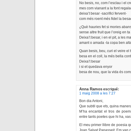
No besis, no, com l’esclau i el cr
mes com vianant a la font regala
deixa’t besar -sacrifici fervent-
com més roent més fidel la besa
¿Què hauries fet si mories aban
sense altre fruit que l’oreig en ta
Deixa’t besar, i en el pit, a les m
amant o amada -la copa ben alta
Quan besis, beu, curi el veire el 
besa en el coll, la més bella con
Deixa’t besar
i si et quedava enyor
besa de nou, que la vida és com
Anna Ramos
escrigué:
1 maig 2008 a les 7:27
Bon dia Antoni,
Que subtil que ets, quina maner
M’ha encantat el tros de poema 
entre tants poetes que hi ha, vas 
El meu primer llibre de poesia qu
Joan Salvat Papasseit. Em van col