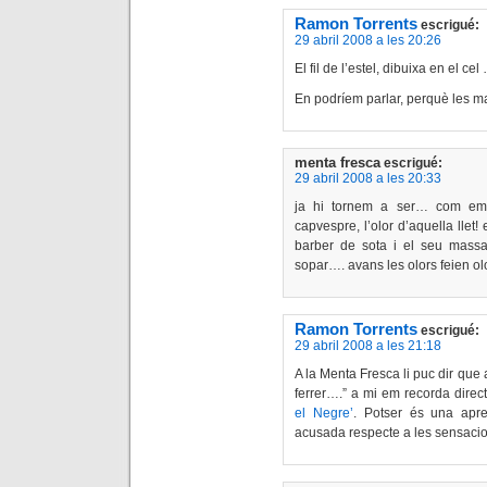
Ramon Torrents
escrigué:
29 abril 2008 a les 20:26
El fil de l’estel, dibuixa en el cel
En podríem parlar, perquè les m
menta fresca
escrigué:
29 abril 2008 a les 20:33
ja hi tornem a ser… com em r
capvespre, l’olor d’aquella llet! 
barber de sota i el seu massa
sopar…. avans les olors feien olo
Ramon Torrents
escrigué:
29 abril 2008 a les 21:18
A la Menta Fresca li puc dir que 
ferrer….” a mi em recorda direc
el Negre’
. Potser és una apre
acusada respecte a les sensaci