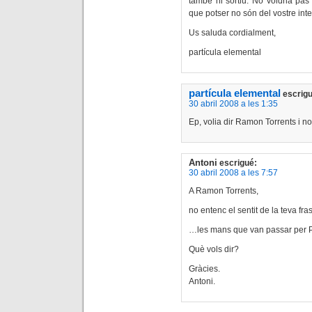
també hi sortiu. No voldria pas
que potser no són del vostre inte
Us saluda cordialment,
partícula elemental
partícula elemental
escrigu
30 abril 2008 a les 1:35
Ep, volia dir Ramon Torrents i no
Antoni
escrigué:
30 abril 2008 a les 7:57
A Ramon Torrents,
no entenc el sentit de la teva fras
…les mans que van passar per P
Què vols dir?
Gràcies.
Antoni.