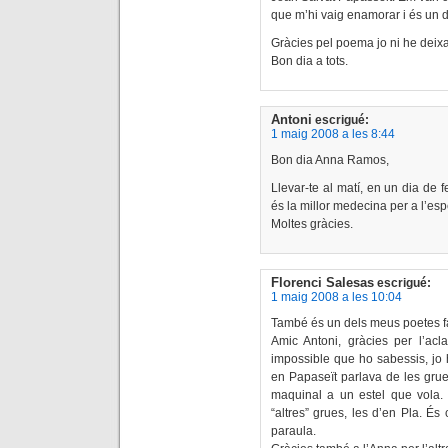
que m’hi vaig enamorar i és un de
Gràcies pel poema jo ni he deixa
Bon dia a tots.
Antoni
escrigué:
1 maig 2008 a les 8:44
Bon dia Anna Ramos,
Llevar-te al matí, en un dia de 
és la millor medecina per a l’espe
Moltes gràcies.
Florenci Salesas
escrigué:
1 maig 2008 a les 10:04
També és un dels meus poetes fav
Amic Antoni, gràcies per l’ac
impossible que ho sabessis, jo 
en Papaseït parlava de les grue
maquinal a un estel que vola. 
“altres” grues, les d’en Pla. És 
paraula.