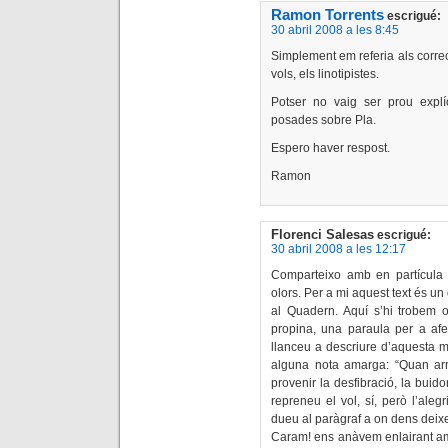
Ramon Torrents
escrigué:
30 abril 2008 a les 8:45
Simplement em referia als correcto
vols, els linotipistes.
Potser no vaig ser prou explí
posades sobre Pla.
Espero haver respost.
Ramon
Florenci Salesas
escrigué:
30 abril 2008 a les 12:17
Comparteixo amb en partícula e
olors. Per a mi aquest text és u
al Quadern. Aquí s’hi trobem olo
propina, una paraula per a afe
llanceu a descriure d’aquesta 
alguna nota amarga: “Quan a
provenir la desfibració, la buid
repreneu el vol, sí, però l’ale
dueu al paràgraf a on dens deix
Caram! ens anàvem enlairant amb 