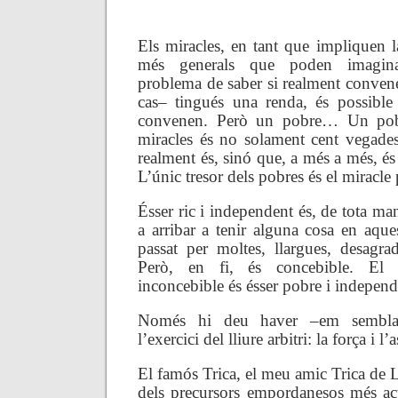
.
Els miracles, en tant que impliquen la
més generals que poden imaginar
problema de saber si realment conven
cas– tingués una renda, és possibl
convenen. Però un pobre… Un pob
miracles és no solament cent vegade
realment és, sinó que, a més a més, é
L’únic tresor dels pobres és el miracle 
Ésser ric i independent és, de tota man
a arribar a tenir alguna cosa en aqu
passat per moltes, llargues, desagra
Però, en fi, és concebible. El 
inconcebible és ésser pobre i independ
Només hi deu haver –em sembla
l’exercici del lliure arbitri: la força i l’
El famós Trica, el meu amic Trica de L
dels precursors empordanesos més ac