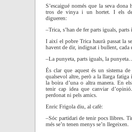
S’escaigué només que la seva dona h
tros de vinya i un hortet. I els de
digueren:
–Trica, s’han de fer parts iguals, part
I així el pobre Trica haurà passat la s
havent de dir, indignat i bullent, cada 
–La punyeta, parts iguals, la punyeta
És clar que aquest és un sistema de
qualsevol altre, però a la llarga fatig
la boira d’una o altra manera. En el
tenir cap idea que canviar d’opinió
perdonat ni pels amics.
Enric Frigola diu, al cafè:
–Sóc partidari de tenir pocs llibres. 
més se’n tenen menys se’n llegeixen.