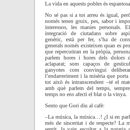
La vida en aquests pobles és espantosa,
No sé pas si a tot arreu és igual, però
només tenen gruix, pes, sabor i impor
interessos, les manies personals. E
integració de ciutadans sobre aspi
genèric, està per fer, s’ha de const
generals només existeixen quan es pr
que repercutiran en la pròpia, persona
parlem hores i hores dels dolors d
aclaparat; som capaços de gesticu
ganyotes com convingui delibera
l’endarreriment i la misèria que porta 
tot això és intranscendent –té el mat
amb què parlem del temps, sempre,
temps no ens afecti el blat o la vinya.
Sento que Gori diu al cafè:
–La música, la música…! ¿I si en pa
més de sinceritat i de respecte? La 
sentit, la vaig escoltar a la notari