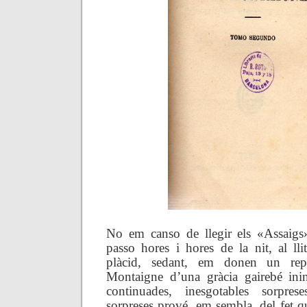
No em canso de llegir els «Assaig
passo hores i hores de la nit, al ll
plàcid, sedant, em donen un rep
Montaigne d’una gràcia gairebé ini
continuades, inesgotables sorpres
sorpreses prové, em sembla, del fet 