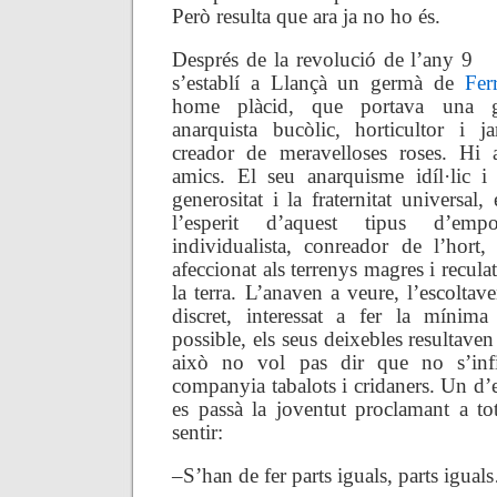
Però resulta que ara ja no ho és.
Després de la revolució de l’any 9
s’establí a Llançà un germà de
Fer
home plàcid, que portava una g
anarquista bucòlic, horticultor i j
creador de meravelloses roses. Hi a
amics. El seu anarquisme idíl·lic i
generositat i la fraternitat universal
l’esperit d’aquest tipus d’empo
individualista, conreador de l’hort, 
afeccionat als terrenys magres i reculats
la terra. L’anaven a veure, l’escolta
discret, interessat a fer la mínima
possible, els seus deixebles resultaven
això no vol pas dir que no s’infi
companyia tabalots i cridaners. Un d’el
es passà la joventut proclamant a t
sentir:
–S’han de fer parts iguals, parts igua