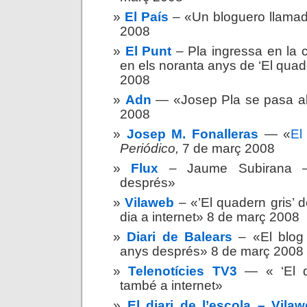
El País
– «Un bloguero llamad
2008
El Punt
– Pla ingressa en la 
en els noranta anys de ‘El quad
2008
Adn
— «Josep Pla se pasa al
2008
Josep M. Fonalleras
— «
El
Periódico,
7 de març 2008
Flux
– Jaume Subirana –
després»
Vilaweb
– «’El quadern gris’ 
dia a internet» 8 de març 2008
Diari de Balears
– «El blog
anys després»
8 de març 2008
Telenotícies TV3
— « ‘El qu
també a internet»
El diari de l’escola – Vil