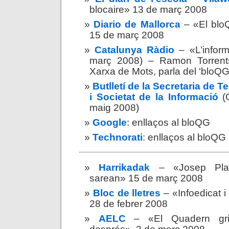
blocaire» 13 de març 2008
Diario de Mallorca
– «
El bl
15 de març 2008
Catalunya Ràdio
– «L’inform
març 2008) – Ramon Torrents
Xarxa de Mots, parla del ‘bloQG
Butlletí de la Secretaria de
i Societat de la Informació
(G
maig 2008)
Google
: enllaços al bloQG
Technorati
: enllaços al bloQG
Harrikadak
– «Josep Plar
sarean» 15 de març 2008
Bloc de lletres
– «Infoedicat i 
28 de febrer 2008
AELC
– «El Quadern gri