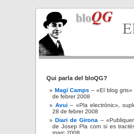
Qui parla del bloQG?
Magí Camps
– «El blog gris
de febrer 2008
Avui
– «Pla electrònic», sup
28 de febrer 2008
Diari de Girona
– «
Publiquen
de Josep Pla com si es tracté
març 2008