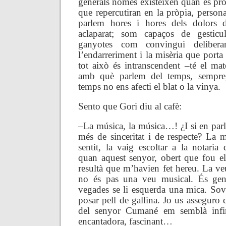
generals només existeixen quan es pr
que repercutiran en la pròpia, persona
parlem hores i hores dels dolors d
aclaparat; som capaços de gesticu
ganyotes com convingui delibera
l’endarreriment i la misèria que porta 
tot això és intranscendent –té el mat
amb què parlem del temps, sempre,
temps no ens afecti el blat o la vinya.
Sento que Gori diu al cafè:
–La música, la música…! ¿I si en pa
més de sinceritat i de respecte? La 
sentit, la vaig escoltar a la notari
quan aquest senyor, obert que fou el 
resultà que m’havien fet hereu. La v
no és pas una veu musical. És gen
vegades se li esquerda una mica. Sovi
posar pell de gallina. Jo us asseguro 
del senyor Cumané em semblà infin
encantadora, fascinant…