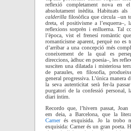
reflexió completament nova en el
absolutament inèdita. Habituats als
calderilla
filosòfica que circula –un t
dreta, el positivisme a l’esquerra–, 
reflexions sorprèn i enlluerna. Tal 
l’època, vist el frenesí romàntic q
romanticisme aparent, perquè no es t
d’arribar a una concepció més complex
coneixement de la qual es perse
direccions, àdhuc en poesia–, les refl
susciten una dilatada i misteriosa terr
de paraules, en filosofia, produeix
general progressiva. L’única manera de 
la seva autenticitat serà fer-la pass
purgatori de la confessió personal, l
diari íntim.
Recordo que, l’hivern passat, Joan
em deia, a Barcelona, que la liter
Carner
és exquisida. Jo la trobo 
exquisida: Carner és un gran poeta. H