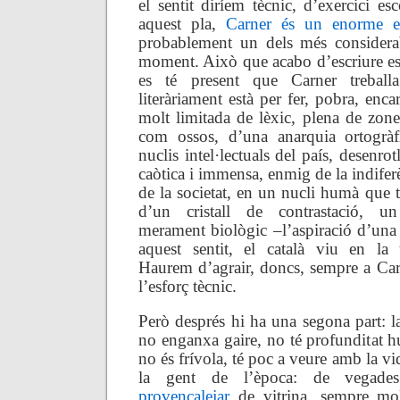
el sentit diríem tècnic, d’exercici es
aquest pla,
Carner és un enorme es
probablement un dels més considera
moment. Això que acabo d’escriure es
es té present que Carner trebal
literàriament està per fer, pobra, enca
molt limitada de lèxic, plena de zon
com ossos, d’una anarquia ortogrà
nuclis intel·lectuals del país, desenrot
caòtica i immensa, enmig de la indifer
de la societat, en un nucli humà que 
d’un cristall de contrastació, u
merament biològic –l’aspiració d’un
aquest sentit, el català viu en la 
Haurem d’agrair, doncs, sempre a Carn
l’esforç tècnic.
Però després hi ha una segona part: la
no enganxa gaire, no té profunditat h
no és frívola, té poc a veure amb la vi
la gent de l’època: de vegades
provençalejar
de vitrina, sempre mol