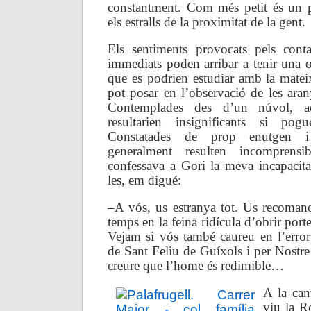
constantment. Com més petit és un p
els estralls de la proximitat de la gent.
Els sentiments provocats pels con
immediats poden arribar a tenir una ob
que es podrien estudiar amb la mate
pot posar en l’observació de les aran
Contemplades des d’un núvol, aqu
resultarien insignificants si pogu
Constatades de prop enutgen i
generalment resulten incomprens
confessava a Gori la meva incapacit
les, em digué:
–A vós, us estranya tot. Us recoman
temps en la feina ridícula d’obrir port
Vejam si vós també caureu en l’error
de Sant Feliu de Guíxols i per Nostre
creure que l’home és redimible…
A la can
viu la R