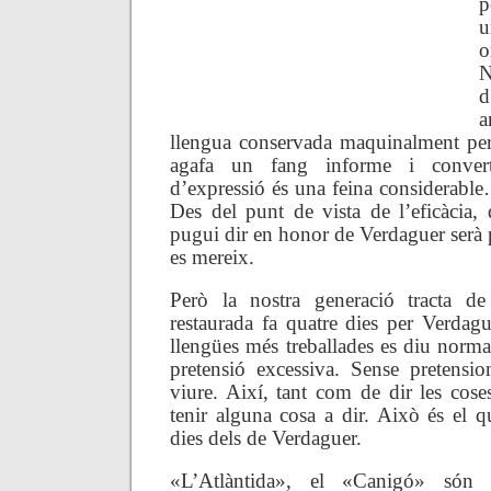
p
u
o
N
d
a
llengua conservada maquinalment per
agafa un fang informe i convert
d’expressió és una feina considerable
Des del punt de vista de l’eficàcia, 
pugui dir en honor de Verdaguer serà p
es mereix.
Però la nostra generació tracta de
restaurada fa quatre dies per Verdagu
llengües més treballades es diu norma
pretensió excessiva. Sense pretensi
viure. Així, tant com de dir les cose
tenir alguna cosa a dir. Això és el q
dies dels de Verdaguer.
«L’Atlàntida», el «Canigó» són 