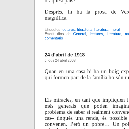
d’aquest país?
Després, hi ha la prosa de Verd
magnífica.
Etiquetes:
lectures, literatura
,
literatura
,
moral
Escrit dins de
General
,
lectures, literatura
,
me
comentaris »
24 d’abril de 1918
dijous 24 abril 2008
Quan en una casa hi ha un boig explíc
qui formen part de la família ho són u
.
Els miracles, en tant que impliquen la
més generals que poden imaginar
problema de saber si realment conven
cas– tingués una renda, és possibl
convenen. Però un pobre… Un pob