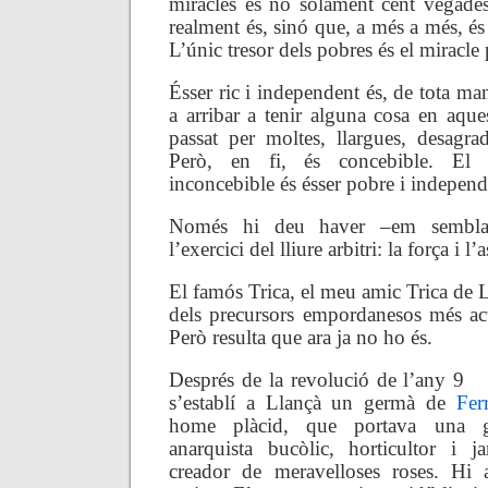
miracles és no solament cent vegade
realment és, sinó que, a més a més, é
L’únic tresor dels pobres és el miracle 
Ésser ric i independent és, de tota man
a arribar a tenir alguna cosa en aqu
passat per moltes, llargues, desagra
Però, en fi, és concebible. El 
inconcebible és ésser pobre i independ
Només hi deu haver –em sembla
l’exercici del lliure arbitri: la força i l’
El famós Trica, el meu amic Trica de L
dels precursors empordanesos més ac
Però resulta que ara ja no ho és.
Després de la revolució de l’any 9
s’establí a Llançà un germà de
Fer
home plàcid, que portava una g
anarquista bucòlic, horticultor i j
creador de meravelloses roses. Hi a