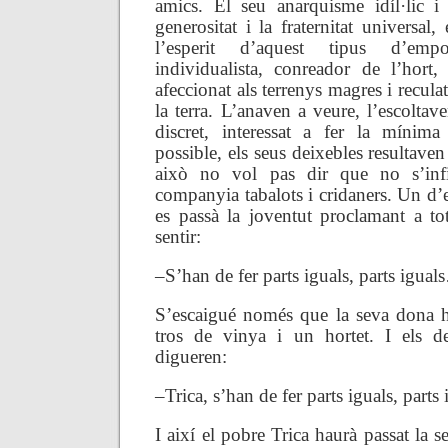
amics. El seu anarquisme idíl·lic i
generositat i la fraternitat universal
l’esperit d’aquest tipus d’empo
individualista, conreador de l’hort, 
afeccionat als terrenys magres i reculats
la terra. L’anaven a veure, l’escolta
discret, interessat a fer la mínima
possible, els seus deixebles resultaven
això no vol pas dir que no s’infi
companyia tabalots i cridaners. Un d’el
es passà la joventut proclamant a t
sentir:
–S’han de fer parts iguals, parts igua
S’escaigué només que la seva dona h
tros de vinya i un hortet. I els de
digueren:
–Trica, s’han de fer parts iguals, part
I així el pobre Trica haurà passat la s