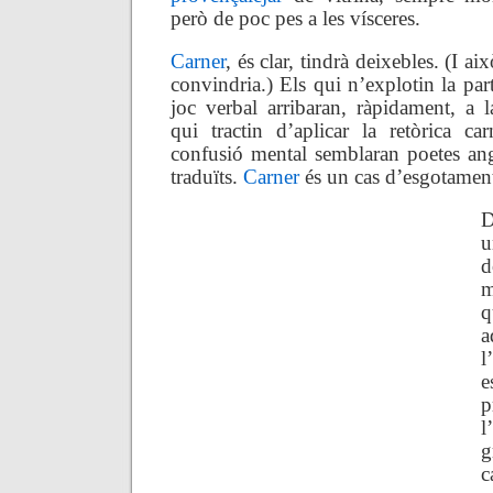
però de poc pes a les vísceres.
Carner
, és clar, tindrà deixebles. (I ai
convindria.) Els qui n’explotin la par
joc verbal arribaran, ràpidament, a l
qui tractin d’aplicar la retòrica ca
confusió mental semblaran poetes an
traduïts.
Carner
és un cas d’esgotamen
D
u
d
m
q
a
l
p
l
g
c