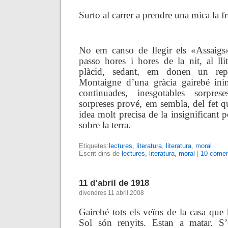
Surto al carrer a prendre una mica la fr
No em canso de llegir els «Assaig
passo hores i hores de la nit, al ll
plàcid, sedant, em donen un rep
Montaigne d’una gràcia gairebé ini
continuades, inesgotables sorpres
sorpreses prové, em sembla, del fet 
idea molt precisa de la insignificant 
sobre la terra.
Etiquetes:
lectures, literatura
,
literatura
,
moral
Escrit dins de
lectures, literatura
,
moral
|
10 comen
11 d’abril de 1918
divendres 11 abril 2008
Gairebé tots els veïns de la casa que 
Sol són renyits. Estan a matar. S’