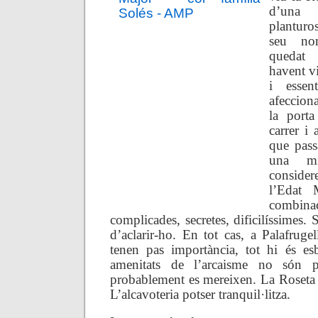
d’una e
planturo
seu no
quedat 
havent vi
i esse
afeccion
la porta
carrer i
que pass
una mi
conside
l’Edat M
combina
complicades, secretes, dificilíssimes. 
d’aclarir-ho. En tot cas, a Palafruge
tenen pas importància, tot hi és esb
amenitats de l’arcaisme no són 
probablement es mereixen. La Roseta
L’alcavoteria potser tranquil·litza.