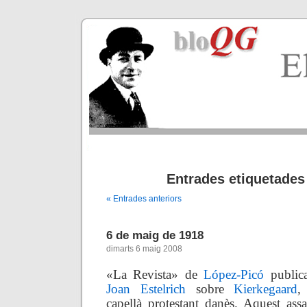
Entrades etiquetades
« Entrades anteriors
6 de maig de 1918
dimarts 6 maig 2008
«La Revista» de
López-Picó
publica
Joan Estelrich
sobre
Kierkegaard
,
capellà protestant danès. Aquest as