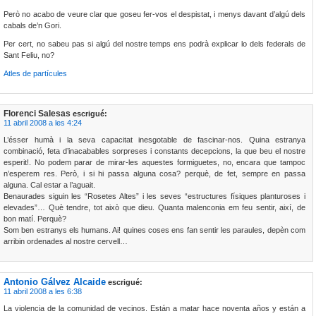
Però no acabo de veure clar que goseu fer-vos el despistat, i menys davant d’algú dels
cabals de’n Gori.
Per cert, no sabeu pas si algú del nostre temps ens podrà explicar lo dels federals de
Sant Feliu, no?
Atles de partícules
Florenci Salesas
escrigué:
11 abril 2008 a les 4:24
L’ésser humà i la seva capacitat inesgotable de fascinar-nos. Quina estranya
combinació, feta d’inacabables sorpreses i constants decepcions, la que beu el nostre
esperit!. No podem parar de mirar-les aquestes formiguetes, no, encara que tampoc
n’esperem res. Però, i si hi passa alguna cosa? perquè, de fet, sempre en passa
alguna. Cal estar a l’aguait.
Benaurades siguin les “Rosetes Altes” i les seves “estructures físiques planturoses i
elevades”… Què tendre, tot això que dieu. Quanta malenconia em feu sentir, així, de
bon matí. Perquè?
Som ben estranys els humans. Ai! quines coses ens fan sentir les paraules, depèn com
arribin ordenades al nostre cervell…
Antonio Gálvez Alcaide
escrigué:
11 abril 2008 a les 6:38
La violencia de la comunidad de vecinos. Están a matar hace noventa años y están a