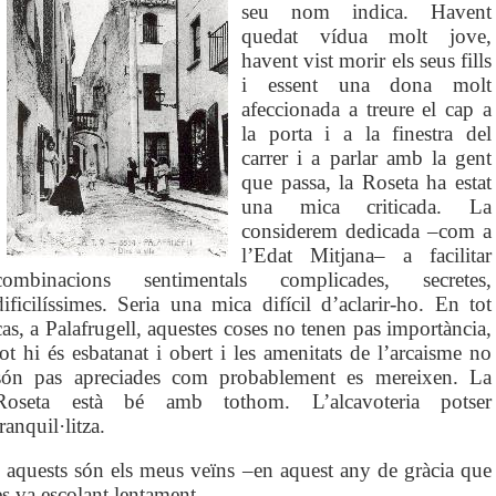
seu nom indica. Havent
quedat vídua molt jove,
havent vist morir els seus fills
i essent una dona molt
afeccionada a treure el cap a
la porta i a la finestra del
carrer i a parlar amb la gent
que passa, la Roseta ha estat
una mica criticada. La
considerem dedicada –com a
l’Edat Mitjana– a facilitar
combinacions sentimentals complicades, secretes,
dificilíssimes. Seria una mica difícil d’aclarir-ho. En tot
cas, a Palafrugell, aquestes coses no tenen pas importància,
tot hi és esbatanat i obert i les amenitats de l’arcaisme no
són pas apreciades com probablement es mereixen. La
Roseta està bé amb tothom. L’alcavoteria potser
tranquil·litza.
I aquests són els meus veïns –en aquest any de gràcia que
es va escolant lentament.