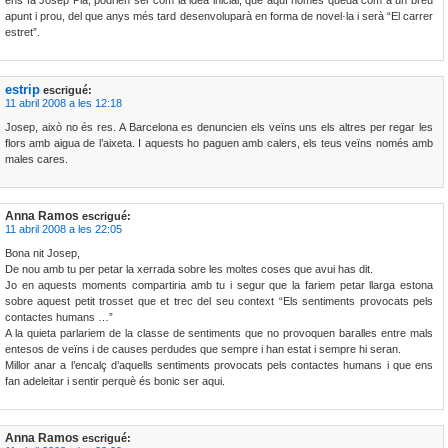
ens fa Josep Pla, podrien ser com la idea inicial, que aquí només queda com a un breu
apunt i prou, del que anys més tard desenvoluparà en forma de novel·la i serà “El carrer
estret”.
estrip
escrigué:
11 abril 2008 a les 12:18
Josep, això no és res. A Barcelona es denuncien els veïns uns els altres per regar les
flors amb aigua de l’aixeta. I aquests ho paguen amb calers, els teus veïns només amb
males cares.
Anna Ramos
escrigué:
11 abril 2008 a les 22:05
Bona nit Josep,
De nou amb tu per petar la xerrada sobre les moltes coses que avui has dit.
Jo en aquests moments compartiria amb tu i segur que la fariem petar llarga estona
sobre aquest petit trosset que et trec del seu context “Els sentiments provocats pels
contactes humans …”
A la quieta parlariem de la classe de sentiments que no provoquen baralles entre mals
entesos de veïns i de causes perdudes que sempre i han estat i sempre hi seran.
Millor anar a l’encalç d’aquells sentiments provocats pels contactes humans i que ens
fan adeleitar i sentir perquè és bonic ser aqui.
Anna Ramos
escrigué: