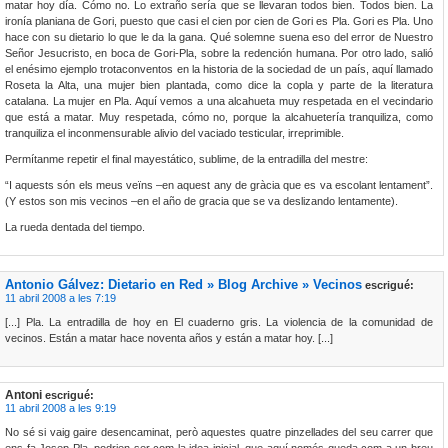
matar hoy día. Cómo no. Lo extraño sería que se llevaran todos bien. Todos bien. La
ironía planiana de Gori, puesto que casi el cien por cien de Gori es Pla. Gori es Pla. Uno
hace con su dietario lo que le da la gana. Qué solemne suena eso del error de Nuestro
Señor Jesucristo, en boca de Gori-Pla, sobre la redención humana. Por otro lado, salió
el enésimo ejemplo trotaconventos en la historia de la sociedad de un país, aquí llamado
Roseta la Alta, una mujer bien plantada, como dice la copla y parte de la literatura
catalana. La mujer en Pla. Aquí vemos a una alcahueta muy respetada en el vecindario
que está a matar. Muy respetada, cómo no, porque la alcahuetería tranquiliza, como
tranquiliza el inconmensurable alivio del vaciado testicular, irreprimible.
Permítanme repetir el final mayestático, sublime, de la entradilla del mestre:
“I aquests són els meus veïns –en aquest any de gràcia que es va escolant lentament”.
(Y estos son mis vecinos –en el año de gracia que se va deslizando lentamente).
La rueda dentada del tiempo.
Antonio Gálvez: Dietario en Red » Blog Archive » Vecinos
escrigué:
11 abril 2008 a les 7:19
[...] Pla. La entradilla de hoy en El cuaderno gris. La violencia de la comunidad de
vecinos. Están a matar hace noventa años y están a matar hoy. [...]
Antoni
escrigué:
11 abril 2008 a les 9:19
No sé si vaig gaire desencaminat, però aquestes quatre pinzellades del seu carrer que