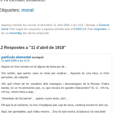
Etiquetes:
moral
Aquesta entrada fou escrita el divendres 11 abril 2008 a les 0:01 i desada a
General
,
moral
. Pots seguir les respostes a aquesta entrada amb el fil
RSS 2.0
. Pots
respondre
, o
fer un
retroenllaç
des del teu propi web.
12 Respostes a “11 d’abril de 1918”
partícula elemental
escrigué:
11 abril 2008 a les 4:14
Aquest en Gori sempre en té alguna de bona per dir…
Vós també, apa quines unes en teniu per explicar… Aquesta és una mica, si m’ho
permeteu, de xafarder.
Vés què n’hem de fer nosaltres dels manegars i desmanegars de la Roseta. D’altra
banda, no us ho pensaríeu pas, oi, que encara en queden d’alcavotes? Sí, sí.. n’hi ha,
n’hi ha, i tenen feina a dojo…
“Amenitats de l’arcaisme”… quines coses teniu, vós!…
Pel que fa al caïnisme, no ens n’expliqueu pas cap de nova, continua essent-hi, ben viu.
Aquí, tan apretadets, què volieu mestre… Ens és tant nostra, la batussa i la rancúnia!