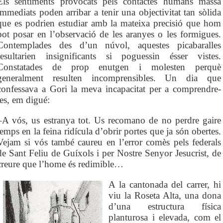
Els sentiments provocats pels contactes humans massa
immediats poden arribar a tenir una objectivitat tan sòlida
que es podrien estudiar amb la mateixa precisió que hom
pot posar en l’observació de les aranyes o les formigues.
Contemplades des d’un núvol, aquestes picabaralles
resultarien insignificants si poguessin ésser vistes.
Constatades de prop enutgen i molesten perquè
generalment resulten incomprensibles. Un dia que
confessava a Gori la meva incapacitat per a comprendre-
les, em digué:
–A vós, us estranya tot. Us recomano de no perdre gaire
temps en la feina ridícula d’obrir portes que ja són obertes.
Vejam si vós també caureu en l’error comès pels federals
de Sant Feliu de Guíxols i per Nostre Senyor Jesucrist, de
creure que l’home és redimible…
A la cantonada del carrer, hi
viu la Roseta Alta, una dona
d’una estructura física
planturosa i elevada, com el