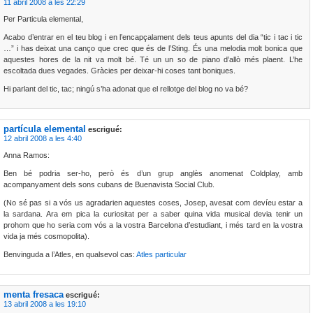
11 abril 2008 a les 22:29
Per Particula elemental,
Acabo d’entrar en el teu blog i en l’encapçalament dels teus apunts del dia “tic i tac i tic
…” i has deixat una canço que crec que és de l’Sting. És una melodia molt bonica que
aquestes hores de la nit va molt bé. Té un un so de piano d’allò més plaent. L’he
escoltada dues vegades. Gràcies per deixar-hi coses tant boniques.
Hi parlant del tic, tac; ningú s’ha adonat que el rellotge del blog no va bé?
partícula elemental
escrigué:
12 abril 2008 a les 4:40
Anna Ramos:
Ben bé podria ser-ho, però és d’un grup anglès anomenat Coldplay, amb
acompanyament dels sons cubans de Buenavista Social Club.
(No sé pas si a vós us agradarien aquestes coses, Josep, avesat com devíeu estar a
la sardana. Ara em pica la curiositat per a saber quina vida musical devia tenir un
prohom que ho seria com vós a la vostra Barcelona d’estudiant, i més tard en la vostra
vida ja més cosmopolita).
Benvinguda a l’Atles, en qualsevol cas:
Atles particular
menta fresaca
escrigué:
13 abril 2008 a les 19:10