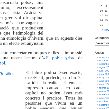
ensucrada potser,
una
omo, excessivament
3
4
10
11
sosa, trista. Acàcia ve
17
18
en grec vol dir
espina.
24
25
s més extravagant a
31
nsació que produeixen
« no
es que l’etimologia del
na etimologia d’hivern, que en aquests dies
Categorie
a un efecte estranyíssim.
tento concretar en poques ratlles la impressió
Arxius
una recent lectura d’«
El poble gris
», de
novembr
octubre
ñol
.
setembr
agost 2
juliol 20
El llibre podria ésser exacte,
juny 20
excel·lent, perfecte, i no ho és.
maig 20
abril 20
La idea, la realitat, el tema, la
març 20
impressió causada en cada
febrer 2
gener 2
capítol no poden ésser més
desembr
concrets i precisos. Totes les
novembr
octubre
persones que vivim en un
setembr
poble –encara que aquest
agost 2