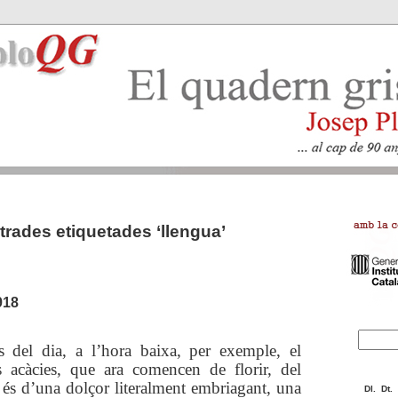
trades etiquetades ‘llengua’
918
s del dia, a l’hora baixa, per exemple, el
s acàcies, que ara
comencen de florir, del
, és d’una dolçor literalment embriagant, una
Dl.
Dt.