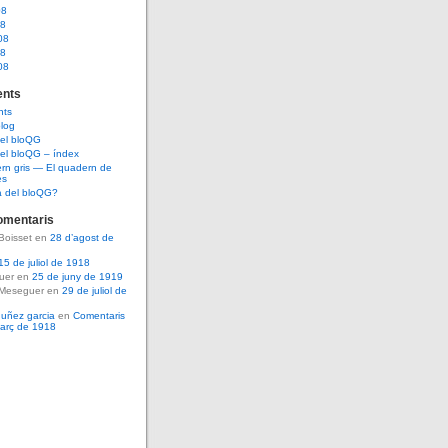
08
08
08
08
08
nts
nts
log
del bloQG
el bloQG – índex
rn gris — El quadern de
es
a del bloQG?
omentaris
Boisset en
28 d’agost de
15 de juliol de 1918
guer en
25 de juny de 1919
 Meseguer en
29 de juliol de
nuñez garcia
en
Comentaris
març de 1918