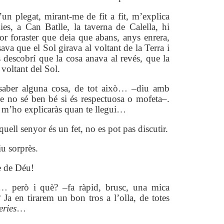
’un plegat, mirant-me de fit a fit, m’explica
es, a Can Batlle, la taverna de Calella, hi
r foraster que deia que abans, anys enrera,
ava que el Sol girava al voltant de la Terra i
 descobrí que la cosa anava al revés, que la
 voltant del Sol.
saber alguna cosa, de tot això… –diu amb
ue no sé ben bé si és respectuosa o mofeta–.
 m’ho explicaràs quan te llegui…
uell senyor és un fet, no es pot pas discutir.
u sorprès.
e de Déu!
… però i què? –fa ràpid, brusc, una mica
 Ja en tirarem un bon tros a l’olla, de totes
eries
…