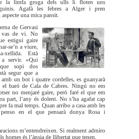
re la limfa groga dels ulls li floten uns
nguinis. Agafà les febres a Alger i pren
 aspecte una mica pansit.
erna de Gervasi
 vas de vi. No
e estigui gaire
nar-se’n a viure,
-xellida. Està
 a servir. «Qui
 que sopi dos
stà segur que a
 amb un bot i quatre cordelles, es guanyarà
é el baró de Cala de Cabres. Ningú no em
otser no menjaré gaire, però faré el que em
tra part, l’any és dolent. No s’ha agafat cap
re fa mal temps. Quan arribo a casa amb les
 penso en el que pensarà donya Rosa i
aracions m’entendreixen. Si realment admiro
ls homes és l’ànsia de llibertat que tenen.