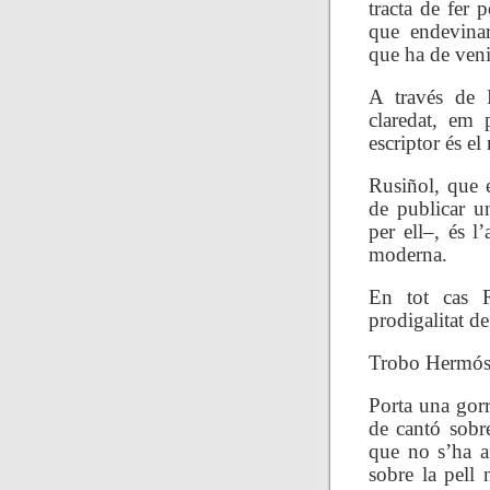
tracta de fer 
que endevinar
que ha de veni
A través de 
claredat, em 
escriptor és e
Rusiñol, que 
de publicar u
per ell–, és l
moderna.
En tot cas R
prodigalitat de
Trobo Herm
ós
Porta una gorr
de cantó sobre
que no s’ha af
sobre la pell 