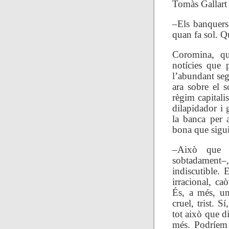
Tomàs Gallart 
–Els banquers
quan fa sol. Q
Coromina, qu
notícies que p
l’abundant seg
ara sobre el s
règim capitalis
dilapidador i 
la banca per a
bona que sigui,
–Això que d
sobtadament–
indiscutible. 
irracional, caò
És, a més, un
cruel, trist. S
tot això que d
més. Podríem 