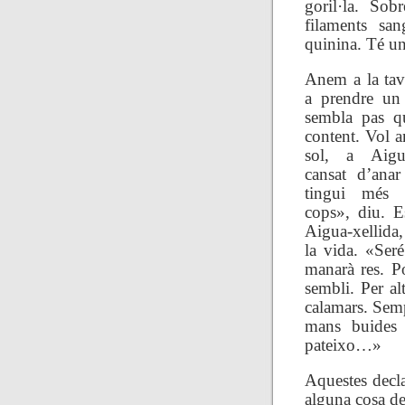
goril·la. Sob
filaments sa
quinina. Té un
Anem a la tav
a prendre un
sembla pas qu
content. Vol a
sol, a Aigua
cansat d’anar
tingui més
cops», diu. E
Aigua-xellida,
la vida. «Ser
manarà res. P
sembli. Per al
calamars. Semp
mans buides
pateixo…»
Aquestes decl
alguna cosa de