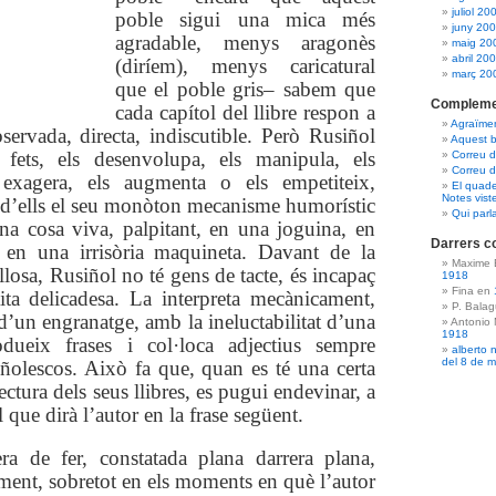
juliol 20
poble sigui una mica més
juny 20
agradable, menys aragonès
maig 20
abril 20
(diríem), menys caricatural
març 20
que el poble gris– sabem que
Compleme
cada capítol del llibre respon a
Agraïme
bservada, directa, indiscutible. Però Rusiñol
Aquest b
 fets, els desenvolupa, els manipula, els
Correu 
Correu d
 exagera, els augmenta o els empetiteix,
El quade
Notes vist
 d’ells el seu monòton mecanisme humorístic
Qui parl
na cosa viva, palpitant, en una joguina, en
Darrers c
, en una irrisòria maquineta. Davant de la
Maxime 
llosa, Rusiñol no té gens de tacte, és incapaç
1918
Fina en
ita delicadesa. La interpreta mecànicament,
P. Bala
d’un engranatge, amb la ineluctabilitat d’una
Antonio
1918
dueix frases i col·loca adjectius sempre
alberto 
del 8 de 
ñolescos. Això fa que, quan es té una certa
lectura dels seus llibres, es pugui endevinar, a
el que dirà l’autor en la frase següent.
a de fer, constatada plana darrera plana,
ament, sobretot en els moments en què l’autor