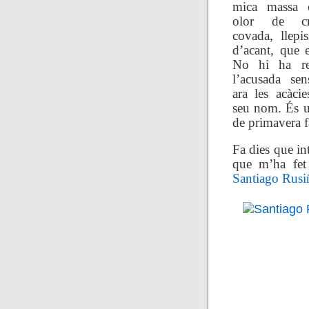
mica massa 
olor de cr
covada, llepis
d’acant, que 
No hi ha re
l’acusada se
ara les acàci
seu nom. És u
de primavera f
Fa dies que in
que m’ha fet 
Santiago Rusi