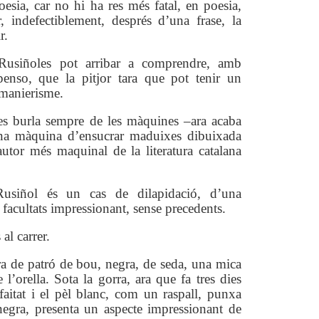
poesia, car no hi ha res més fatal, en poesia,
, indefectiblement, després d’una frase, la
r.
Rusiñoles pot arribar a comprendre, amb
penso, que la pitjor tara que pot tenir un
l manierisme.
es burla sempre de les màquines –ara acaba
na màquina d’ensucrar maduixes dibuixada
’autor més maquinal de la literatura catalana
usiñol és un cas de dilapidació, d’una
 facultats impressionant, sense precedents.
 al carrer.
a de patró de bou, negra, de seda, una mica
 l’orella. Sota la gorra, ara que fa tres dies
aitat i el pèl blanc, com un raspall, punxa
negra, presenta un aspecte impressionant de