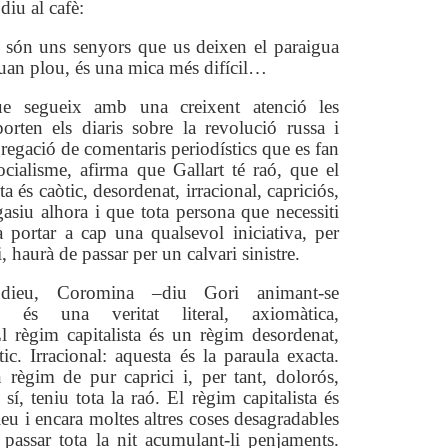
diu al cafè:
 són uns senyors que us deixen el paraigua
uan plou, és una mica més difícil…
e segueix amb una creixent atenció les
orten els diaris sobre la revolució russa i
regació de comentaris periodístics que es fan
ocialisme, afirma que Gallart té raó, que el
ta és caòtic, desordenat, irracional, capriciós,
gasiu alhora i que tota persona que necessiti
 portar a cap una qualsevol iniciativa, per
 haurà de passar per un calvari sinistre.
ieu, Coromina –diu Gori animant-se
, és una veritat literal, axiomàtica,
El règim capitalista és un règim desordenat,
tic. Irracional: aquesta és la paraula exacta.
 règim de pur caprici i, per tant, dolorós,
í, sí, teniu tota la raó. El règim capitalista és
ieu i encara moltes altres coses desagradables
passar tota la nit acumulant-li penjaments.