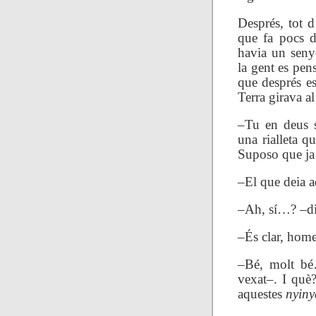
Després, tot d
que fa pocs di
havia un senyo
la gent es pens
que després es
Terra girava al
–Tu en deus 
una rialleta q
Suposo que ja
–El que deia aq
–Ah, sí…? –di
–És clar, hom
–Bé, molt bé
vexat–. I què?
aquestes
nyiny