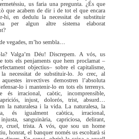
ermetéssiu, us faria una pregunta. ¿És que
xò que acabem de dir i de tot el que encara
r-hi, en deduïu la necessitat de substituir
ema per algun altre sistema elaborat
nt?
 de vegades, m’ho sembla…
la? Valga’m Déu! Discrepem. A vós, us
e tots els penjaments que hem proclamat –
rfectament objectius– sobre el capitalisme,
la necessitat de substituir-lo. Jo crec, al
 aquestes invectives demostren l’absoluta
efensar-lo i mantenir-lo en tots els terrenys.
e és irracional, caòtic, incomprensible,
apriciós, injust, dolorós, trist, absurd…
 la naturalesa i la vida. La naturalesa, la
, és igualment caòtica, irracional,
injusta, sanguinària, capriciosa, delirant,
e, cruel, trista. A vós, que sou un home
ctiu, honrat, el banquer només us escoltarà si
ar diners. En canvi, obrirà la caixa a aquell