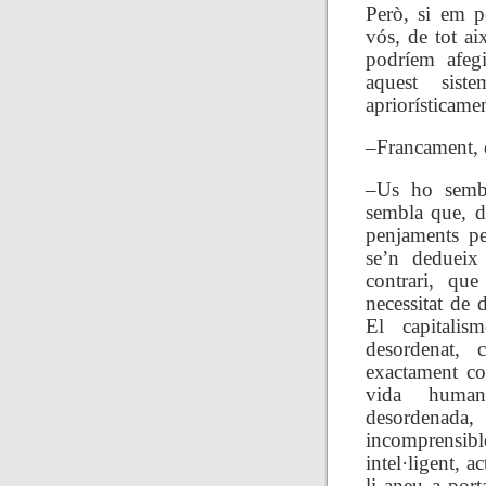
Però, si em p
vós, de tot ai
podríem afegi
aquest sist
apriorísticame
–Francament,
–Us ho semb
sembla que, d
penjaments pe
se’n dedueix 
contrari, que
necessitat de d
El capitalism
desordenat, c
exactament com
vida humana
desordenada, 
incomprensibl
intel·ligent, a
li aneu a port