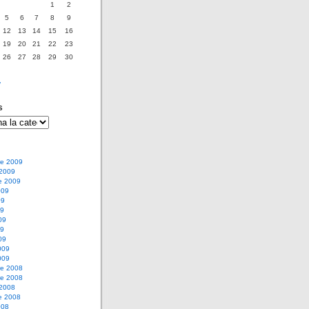
1
2
5
6
7
8
9
12
13
14
15
16
19
20
21
22
23
26
27
28
29
30
v
s
e 2009
 2009
e 2009
009
09
09
09
09
09
009
009
e 2008
e 2008
 2008
e 2008
008