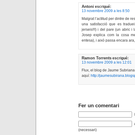
Antoni
escrigué:
13 novembre 2009 a les 8:50
Malgrat l’actitud per dintre de r
una satisfacció que es tradu
jerseis!!!) i del pare (un abric i
Josep explica com la cosa mes
entesa), i això passa encara ara,
Ramon Torrents
escrigué:
13 novembre 2009 a les 12:01
Flux, el blog de Jaume Subriana
aquí:
http://jaumesubirana.blogs
Fer un comentari
(necessari)