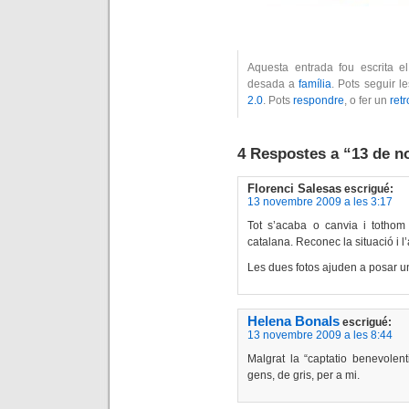
Aquesta entrada fou escrita 
desada a
família
. Pots seguir l
2.0
. Pots
respondre
, o fer un
ret
4 Respostes a “13 de 
Florenci Salesas
escrigué:
13 novembre 2009 a les 3:17
Tot s’acaba o canvia i tothom
catalana. Reconec la situació i l
Les dues fotos ajuden a posar un
Helena Bonals
escrigué:
13 novembre 2009 a les 8:44
Malgrat la “captatio benevolenti
gens, de gris, per a mi.