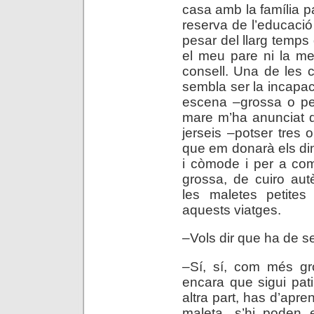
casa amb la família 
reserva de l’educació 
pesar del llarg temps
el meu pare ni la m
consell. Una de les 
sembla ser la incapac
escena –grossa o pe
mare m’ha anunciat 
jerseis –potser tres 
que em donarà els dine
i còmode i per a com
grossa, de cuiro aut
les maletes petites
aquests viatges.
–Vols dir que ha de se
–Sí, sí, com més gro
encara que sigui pat
altra part, has d’apr
maleta, s’hi poden 