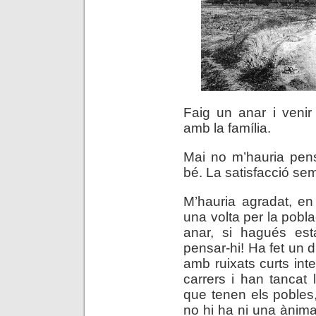
Faig un anar i venir 
amb la família.
Mai no m’hauria pens
bé. La satisfacció sem
M’hauria agradat, en
una volta per la pobl
anar, si hagués est
pensar-hi! Ha fet un d
amb ruixats curts int
carrers i han tancat
que tenen els poble
no hi ha ni una ànima.