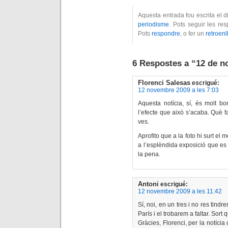
Aquesta entrada fou escrita el 
periodisme
. Pots seguir les re
Pots
respondre
, o fer un
retroenl
6 Respostes a “12 de 
Florenci Salesas
escrigué:
12 novembre 2009 a les 7:03
Aquesta notícia, sí, és molt b
l’efecte que això s’acaba. Què
ves.
Aprofito que a la foto hi surt el 
a l’esplèndida exposició que es f
la pena.
Antoni
escrigué:
12 novembre 2009 a les 11:42
Sí, noi, en un tres i no res tind
París i el trobarem a faltar. Sort 
Gràcies, Florenci, per la notícia