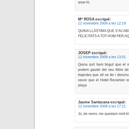
anar-hi.
Mª ROSA
escrigué:
12 novembre 2009 a les 12:19
QUINA LLÁSTIMA QUE S’ACAB
FELICITATS A TOT-HOM PER A
JOSEP
escrigué:
12 novembre 2009 a les 13:01
Quina sort hem tingut que el 
podem gaudir del seu llibre de
trajectes que ell va fer i descr
veure que el Hotel Recamier e
plaça
Jaume Santacana
escrigué:
12 novembre 2009 a les 17:21
Jo, de veres, me quedare molt tr