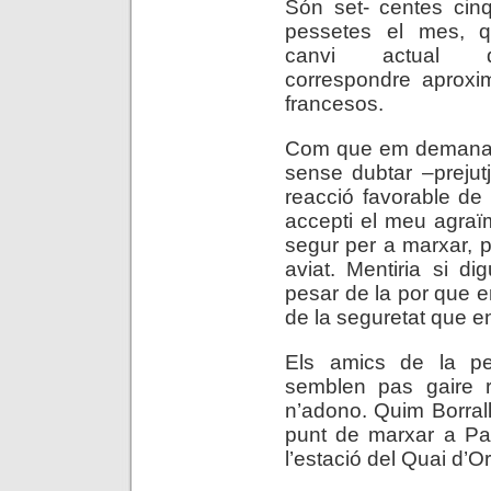
Són set- centes cin
pessetes el mes, q
canvi actual d
correspondre aproxi
francesos.
Com que em demana u
sense dubtar –prejut
reacció favorable de
accepti el meu agraï
segur per a marxar, 
aviat. Mentiria si d
pesar de la por que 
de la seguretat que en
Els amics de la p
semblen pas gaire r
n’adono. Quim Borral
punt de marxar a Par
l’estació del Quai d’Or