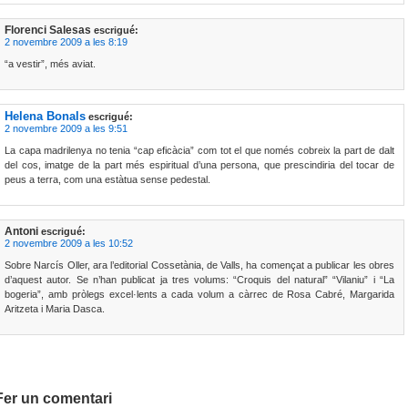
Florenci Salesas
escrigué:
2 novembre 2009 a les 8:19
“a vestir”, més aviat.
Helena Bonals
escrigué:
2 novembre 2009 a les 9:51
La capa madrilenya no tenia “cap eficàcia” com tot el que només cobreix la part de dalt
del cos, imatge de la part més espiritual d’una persona, que prescindiria del tocar de
peus a terra, com una estàtua sense pedestal.
Antoni
escrigué:
2 novembre 2009 a les 10:52
Sobre Narcís Oller, ara l’editorial Cossetània, de Valls, ha començat a publicar les obres
d’aquest autor. Se n’han publicat ja tres volums: “Croquis del natural” “Vilaniu” i “La
bogeria”, amb pròlegs excel·lents a cada volum a càrrec de Rosa Cabré, Margarida
Aritzeta i Maria Dasca.
Fer un comentari