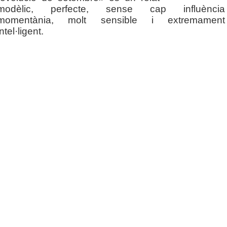
modèlic, perfecte, sense cap influència
momentània, molt sensible i extremament
intel·ligent.
.
.