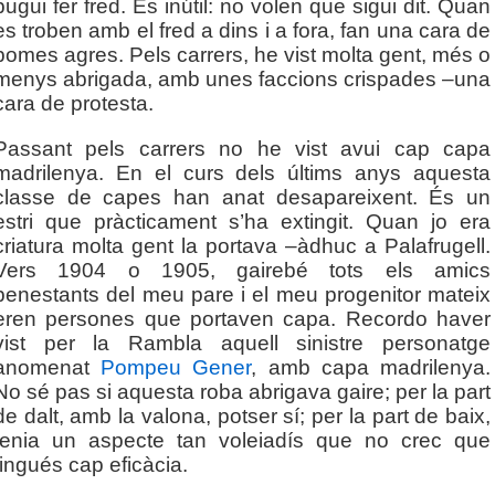
pugui fer fred. És inútil: no volen que sigui dit. Quan
es troben amb el fred a dins i a fora, fan una cara de
pomes agres. Pels carrers, he vist molta gent, més o
menys abrigada, amb unes faccions crispades –una
cara de protesta.
Passant pels carrers no he vist avui cap capa
madrilenya. En el curs dels últims anys aquesta
classe de capes han anat desapareixent. És un
estri que pràcticament s’ha extingit. Quan jo era
criatura molta gent la portava –àdhuc a Palafrugell.
Vers 1904 o 1905, gairebé tots els amics
benestants del meu pare i el meu progenitor mateix
eren persones que portaven capa. Recordo haver
vist per la Rambla aquell sinistre personatge
anomenat
Pompeu Gener
, amb capa madrilenya.
No sé pas si aquesta roba abrigava gaire; per la part
de dalt, amb la valona, potser sí; per la part de baix,
tenia un aspecte tan voleiadís que no crec que
tingués cap eficàcia.