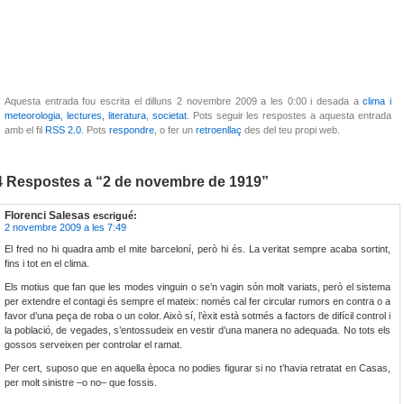
Aquesta entrada fou escrita el dilluns 2 novembre 2009 a les 0:00 i desada a
clima i
meteorologia
,
lectures, literatura
,
societat
. Pots seguir les respostes a aquesta entrada
amb el fil
RSS 2.0
. Pots
respondre
, o fer un
retroenllaç
des del teu propi web.
4 Respostes a “2 de novembre de 1919”
Florenci Salesas
escrigué:
2 novembre 2009 a les 7:49
El fred no hi quadra amb el mite barceloní, però hi és. La veritat sempre acaba sortint,
fins i tot en el clima.
Els motius que fan que les modes vinguin o se’n vagin són molt variats, però el sistema
per extendre el contagi és sempre el mateix: només cal fer circular rumors en contra o a
favor d’una peça de roba o un color. Això sí, l’èxit està sotmés a factors de difícil control i
la població, de vegades, s’entossudeix en vestir d’una manera no adequada. No tots els
gossos serveixen per controlar el ramat.
Per cert, suposo que en aquella època no podies figurar si no t’havia retratat en Casas,
per molt sinistre –o no– que fossis.