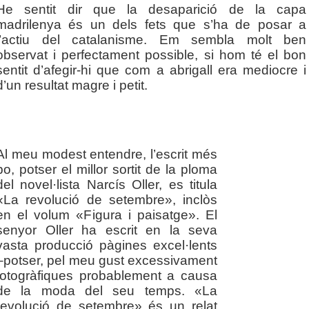
He sentit dir que la desaparició de la capa
madrilenya és un dels fets que s’ha de posar a
l’actiu del catalanisme. Em sembla molt ben
observat i perfectament possible, si hom té el bon
sentit d’afegir-hi que com a abrigall era mediocre i
d’un resultat magre i petit.
Al meu modest entendre, l’escrit més
bo, potser el millor sortit de la ploma
del novel·lista Narcís Oller, es titula
«La revolució de setembre», inclòs
en el volum «Figura i paisatge». El
senyor Oller ha escrit en la seva
vasta producció pàgines excel·lents
–potser, pel meu gust excessivament
fotogràfiques probablement a causa
de la moda del seu temps. «La
revolució de setembre» és un relat