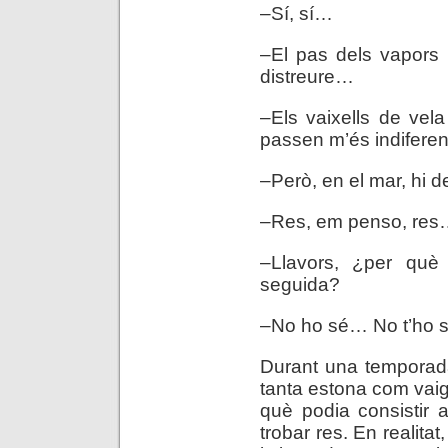
–Sí, sí…
–El pas dels vapors 
distreure…
–Els vaixells de vel
passen m’és indiferen
–Però, en el mar, hi
–Res, em penso, re
–Llavors, ¿per què
seguida?
–No ho sé… No t’ho s
Durant una temporada
tanta estona com vaig
què podia consistir 
trobar res. En realitat