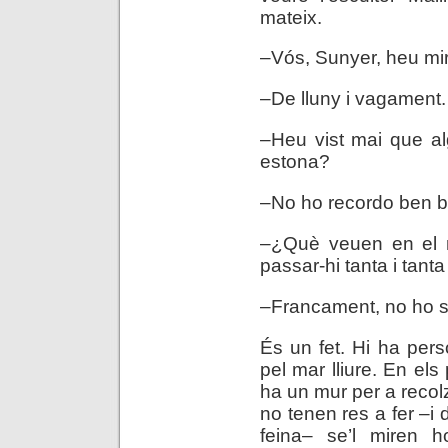
mateix.
–Vós, Sunyer, heu mir
–De lluny i vagament.
–Heu vist mai que al
estona?
–No ho recordo ben 
–¿Què veuen en el m
passar-hi tanta i tant
–Francament, no ho
És un fet. Hi ha per
pel mar lliure. En els 
ha un mur per a recolz
no tenen res a fer –i
feina– se’l miren h