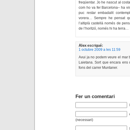
freqüentar. Jo he nascut al cost
com ho va fer Barcelona– ha vis
puc restar embadalit contempl
vorera… Sempre he pensat qu
l’altiplà castellà només de pen
de l’horitzó, només hi ha terra…
Alex
escrigué:
1 octubre 2009 a les 11:59
Avui ja no podem veure el mar b
Laietana. Sort que encara ens 
fons del carrer Muntaner.
Fer un comentari
(necessari)