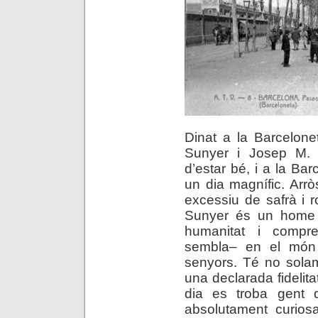
Dinat a la Barcelon
Sunyer i Josep M. 
d’estar bé, i a la Bar
un dia magnífic. Arr
excessiu de safrà i r
Sunyer és un home 
humanitat i compr
sembla– en el món
senyors. Té no solam
una declarada fidelit
dia es troba gent 
absolutament curios