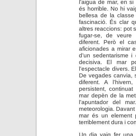
l’aigua de mar, en si 
és horrible. No hi va
bellesa de la class
fascinació. És clar 
altres reaccions: pot 
fugar-se, de veure
diferent. Però el 
aficionades a mirar 
d’un sedentarisme i d
decisiva. El mar po
l’espectacle divers. 
De vegades canvia, sob
diferent. A l’hivern
persistent, continuat
mar depèn de la mete
l’apuntador del ma
meteorologia. Davant d
mar és un element 
terriblement dura i co
Un dia vaig fer una 