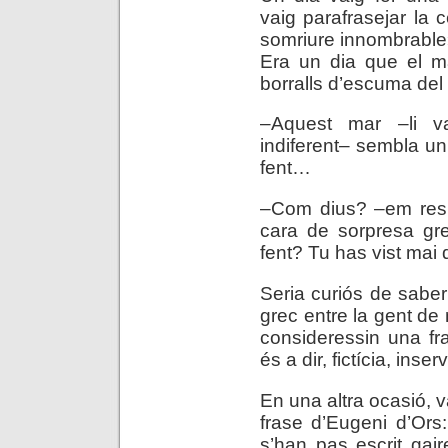
vaig parafrasejar la c
somriure innombrable»,
Era un dia que el ma
borralls d’escuma del 
–Aquest mar –li va
indiferent– sembla un
fent…
–Com dius? –em res
cara de sorpresa gr
fent? Tu has vist mai
Seria curiós de saber 
grec entre la gent de 
consideressin una fras
és a dir, fictícia, inserv
En una altra ocasió, v
frase d’Eugeni d’Ors
s’han pas escrit gai