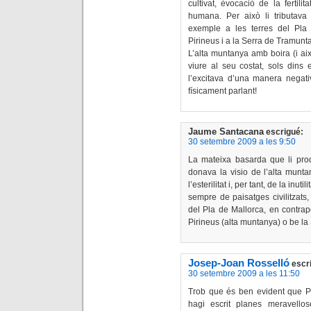
cultivat, èvocació de la fertilitat
humana. Per això li tributav
exemple a les terres del Pla 
Pirineus i a la Serra de Tramunta
L’alta muntanya amb boira (i ai
viure al seu costat, sols dins
l’excitava d’una manera negativ
físicament parlant!
Jaume Santacana
escrigué:
30 setembre 2009 a les 9:50
La mateixa basarda que li produ
donava la visio de l’alta munta
l’esterilitat i, per tant, de la in
sempre de paisatges civilitzats,
del Pla de Mallorca, en contrap
Pirineus (alta muntanya) o be la
Josep-Joan Rosselló
escr
30 setembre 2009 a les 11:50
Trob que és ben evident que P
hagi escrit planes meravello