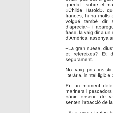
quedat– sobre el mar
«Childe Harold», que
francès, hi ha molts 
volgué també dir 
d’apreciar– i apare
frase, la vaig dir a un
d’Amèrica, assenyalan
–La gran nuesa, dius
et refereixes? Et 
segurament.
No vaig pas insistir
literària, inintel·ligible
En un moment deter
mariners i pescadors
pànic obscur, de ve
senten l’atracció de la
–Si el mireu tantes 