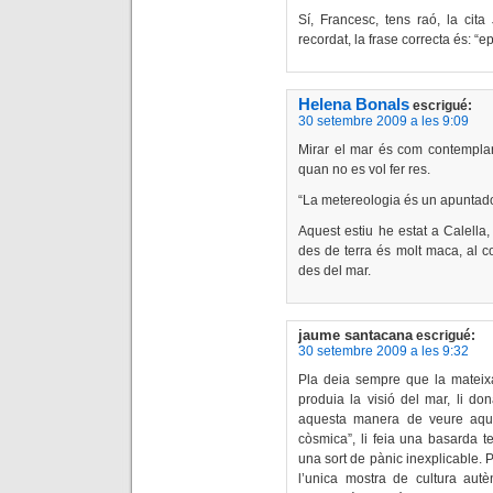
Sí, Francesc, tens raó, la cita
recordat, la frase correcta és: “e
Helena Bonals
escrigué:
30 setembre 2009 a les 9:09
Mirar el mar és com contemplar 
quan no es vol fer res.
“La metereologia és un apuntado
Aquest estiu he estat a Calella,
des de terra és molt maca, al c
des del mar.
jaume santacana
escrigué:
30 setembre 2009 a les 9:32
Pla deia sempre que la mateixa se
produia la visió del mar, li don
aquesta manera de veure aque
còsmica”, li feia una basarda 
una sort de pànic inexplicable. Pl
l’unica mostra de cultura autè