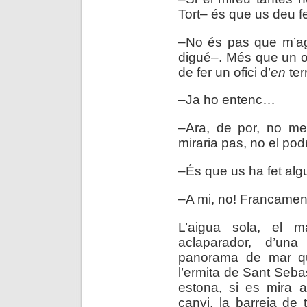
Tort– és que us deu fe
–No és pas que m’ag
digué–. Més que un of
de fer un ofici d’
en
te
–Ja ho entenc…
–Ara, de por, no me’
miraria pas, no el pod
–És que us ha fet al
–A mi, no! Francame
L’aigua sola, el ma
aclaparador, d’una 
panorama de mar qu
l’ermita de Sant Sebas
estona, si es mira a
canvi, la barreja de