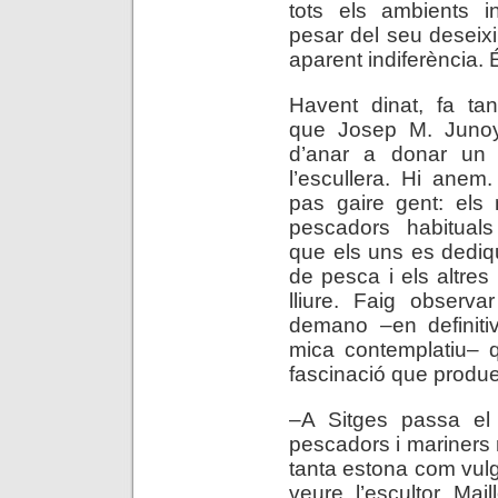
tots els ambients in
pesar del seu deseix
aparent indiferència. 
Havent dinat, fa ta
que Josep M. Juno
d’anar a donar un
l’escullera. Hi anem
pas gaire gent: els 
pescadors habituals
que els uns es dediqu
de pesca i els altres 
lliure. Faig observa
demano –en definiti
mica contemplatiu– q
fascinació que produe
–A Sitges passa el
pescadors i mariners 
tanta estona com vul
veure l’escultor Mai