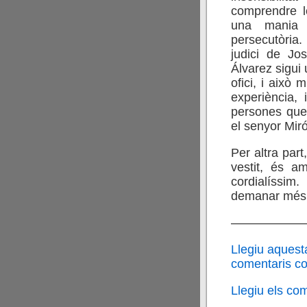
comprendre l
una mania d
persecutòria.
judici de J
Álvarez sigui 
ofici, i això
experiència,
persones que
el senyor Miró
Per altra par
vestit, és a
cordialíssi
demanar més
——————
Llegiu aquest
comentaris cor
Llegiu els co