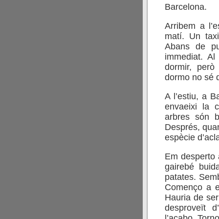
Barcelona.
Arribem a l’
matí. Un tax
Abans de puj
immediat. Al
dormir, però
dormo no sé 
A l’estiu, a B
envaeixi la c
arbres són bo
Després, quan
espècie d’acl
Em desperto a
gairebé buid
patates. Sembl
Començo a es
Hauria de ser
desproveït d
l’acabo. Torn