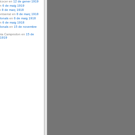
lcocer en
12 de gener 1919
en
6 de maig 1919
n
8 de març 1918
ntserrat en
8 de març 1918
Bonals
en
6 de maig 1918
en
6 de maig 1918
Bonals
en
15 de novembre
ria Camprodon en
15 de
 1919