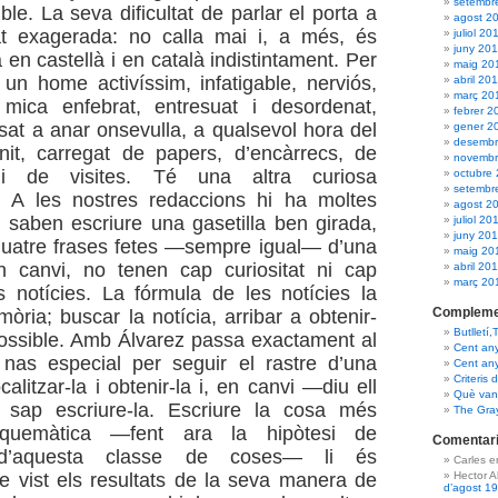
setembr
ible. La seva dificultat de parlar el porta a
agost 2
at exagerada: no calla mai i, a més, és
juliol 20
juny 20
a en castellà i en català indistintament. Per
maig 20
s un home activíssim, infatigable, nerviós,
abril 20
març 20
ica enfebrat, entresuat i desordenat,
febrer 2
at a anar onsevulla, a qualsevol hora del
gener 2
desembr
nit, carregat de papers, d’encàrrecs, de
novembr
 i de visites. Té una altra curiosa
octubre
setembr
a. A les nostres redaccions hi ha moltes
agost 2
saben escriure una gasetilla ben girada,
juliol 20
juny 20
quatre frases fetes —sempre igual— d’una
maig 20
en canvi, no tenen cap curiositat ni cap
abril 20
març 20
s notícies. La fórmula de les notícies la
Compleme
ria; buscar la notícia, arribar a obtenir-
Butlletí,
possible. Amb Álvarez passa exactament al
Cent an
 nas especial per seguir el rastre d’una
Cent an
Criteris 
ocalitzar-la i obtenir-la i, en canvi —diu ell
Què van 
sap escriure-la. Escriure la cosa més
The Gra
quemàtica —fent ara la hipòtesi de
Comentari
a d’aquesta classe de coses— li és
Carles 
Hector 
e vist els resultats de la seva manera de
d’agost 1