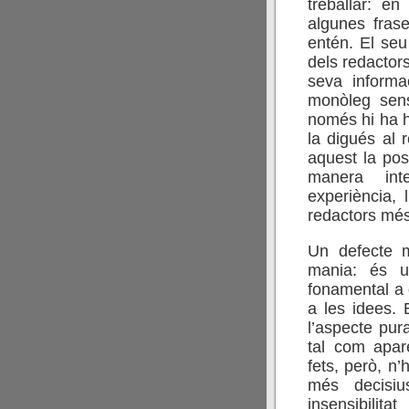
treballar: e
algunes frase
entén. El seu 
dels redactor
seva inform
monòleg sense
només hi ha 
la digués al 
aquest la pos
manera inte
experiència, 
redactors més 
Un defecte m
mania: és u
fonamental a 
a les idees. 
l’aspecte pur
tal com apar
fets, però, n’
més decisiu
insensibili