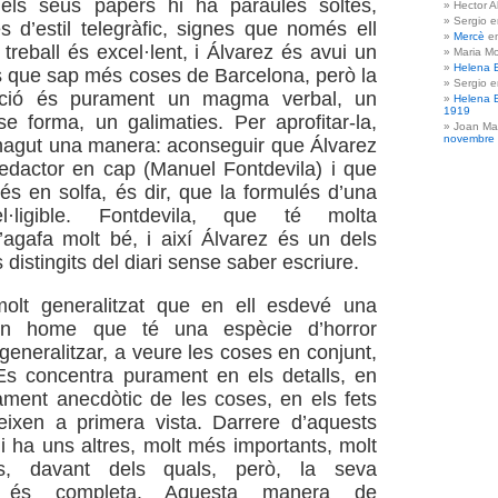
n els seus papers hi ha paraules soltes,
Hector A
Sergio 
s d’estil telegràfic, signes que només ell
Mercè
e
treball és excel·lent, i Álvarez és avui un
Maria Mo
Helena 
s que sap més coses de Barcelona, però la
Sergio 
ació és purament un magma verbal, un
Helena 
1919
 forma, un galimaties. Per aprofitar-la,
Joan Ma
novembre
hagut una manera: aconseguir que Álvarez
redactor en cap (Manuel Fontdevila) i que
és en solfa, és dir, que la formulés d’una
l·ligible. Fontdevila, que té molta
l’agafa molt bé, i així Álvarez és un dels
distingits del diari sense saber escriure.
olt generalitzat que en ell esdevé una
n home que té una espècie d’horror
generalitzar, a veure les coses en conjunt,
Es concentra purament en els detalls, en
ament anecdòtic de les coses, en els fets
eixen a primera vista. Darrere d’aquests
hi ha uns altres, molt més importants, molt
s, davant dels quals, però, la seva
tat és completa. Aquesta manera de