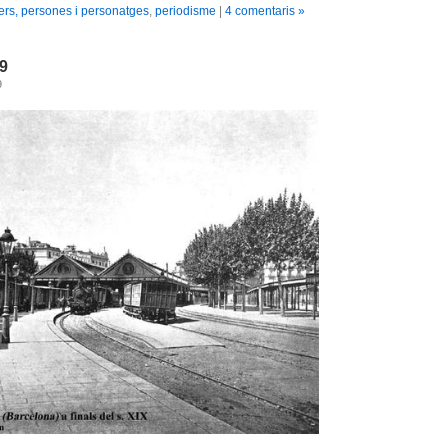
ers, persones i personatges
,
periodisme
|
4 comentaris »
19
9