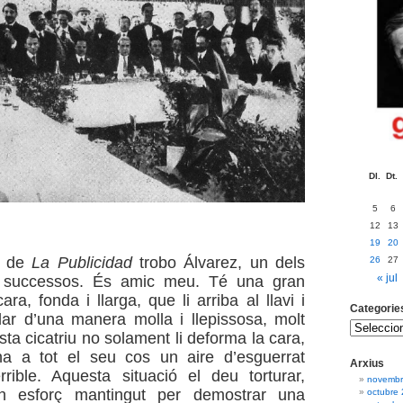
Dl.
Dt.
5
6
12
13
19
20
ó de
La Publicidad
trobo Álvarez, un dels
26
27
« jul
e successos. És amic meu. Té una gran
cara, fonda i llarga, que li arriba al llavi i
Categorie
rlar d’una manera molla i llepissosa, molt
ta cicatriu no solament li deforma la cara,
a a tot el seu cos un aire d’esguerrat
Arxius
rrible. Aquesta situació el deu torturar,
novembr
n esforç mantingut per demostrar una
octubre