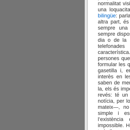
normalitat vis
una loquacit
bilingüe
: parl
altra part, é
sempre una m
sempre dispos
dia o de la 
telefonades
característic
persones que 
formular les 
gasetilla i, 
interès en le
saben de memò
la, els és im
revés: té un
notícia, per l
mateix—, no 
simple i es
l’existènci
impossible. H