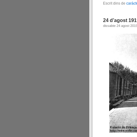
Escrit dins de
caràct
24 d’agost 19
dissabte 24 agost 201