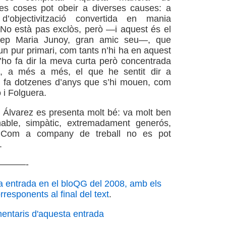
es coses pot obeir a diverses causes: a
’objectivització convertida en mania
 No està pas exclòs, però —i aquest és el
osep Maria Junoy, gran amic seu—, que
un pur primari, com tants n’hi ha en aquest
 m’ho fa dir la meva curta però concentrada
 i, a més a més, el que he sentit dir a
 fa dotzenes d’anys que s’hi mouen, com
 i Folguera.
t, Álvarez es presenta molt bé: va molt ben
mable, simpàtic, extremadament generós,
m. Com a company de treball no es pot
.
———-
a entrada en el bloQG del 2008, amb els
responents al final del text
.
mentaris d'aquesta entrada