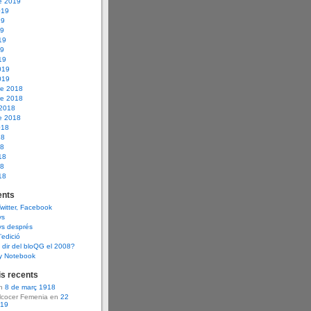
e 2019
019
19
19
19
19
19
019
019
e 2018
e 2018
 2018
e 2018
018
18
18
18
18
18
nts
Twitter, Facebook
ys
ys després
d’edició
dir del bloQG el 2008?
y Notebook
s recents
en
8 de març 1918
Alcocer Femenia en
22
919