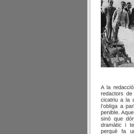
A la redacci
redactors d
cicatriu a la 
l’obliga a pa
penible. Aques
sinó que dón
dramàtic i te
perquè fa u