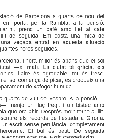
estació de Barcelona a quarts de nou del
i em porta, per la Rambla, a la pensió.
ar-hi, prenc un cafè amb llet al cafè
 llit de seguida. Em costa una mica de
 una vegada entrat en aquesta situació
quantes hores seguides.
arcelona, l’hora millor és abans que el sol
iutat —al matí. La ciutat té gràcia, els
nics, l’aire és agradable, tot és fresc.
 el sol comença de picar, es produeix una
aparament de xafogor humida.
 quarts de vuit del vespre. A la pensió —
a— menjo un lluç fregit i un bistec amb
a que era ahir. Després me’n torno al llit.
criure els records de l’estada a Girona.
 un escrit sense petulància, completament
’heroisme. El buf és petit. De seguida
o a endormiscar-me. Estic cansadíssim.