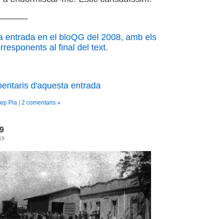
———-
a entrada en el bloQG del 2008, amb els
responents al final del text.
mentaris d'aquesta entrada
sep Pla
|
2 comentaris »
19
19