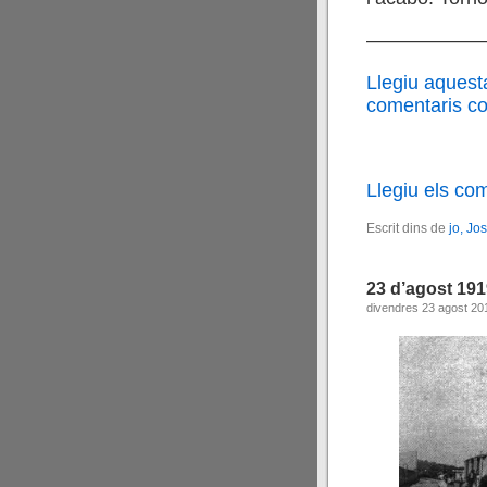
——————
Llegiu aquest
comentaris cor
Llegiu els co
Escrit dins de
jo, Jo
23 d’agost 19
divendres 23 agost 20