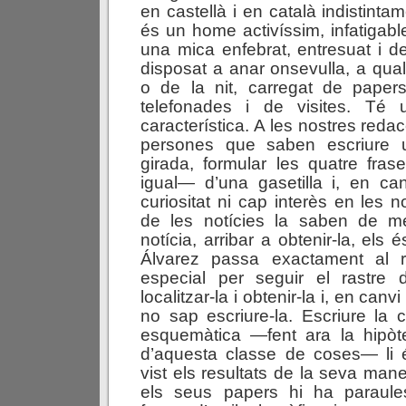
en castellà i en català indistintam
és un home activíssim, infatigabl
una mica enfebrat, entresuat i 
disposat a anar onsevulla, a qual
o de la nit, carregat de papers
telefonades i de visites. Té 
característica. A les nostres reda
persones que saben escriure u
girada, formular les quatre fra
igual— d’una gasetilla i, en ca
curiositat ni cap interès en les n
de les notícies la saben de m
notícia, arribar a obtenir-la, els
Álvarez passa exactament al 
especial per seguir el rastre d
localitzar-la i obtenir-la i, en can
no sap escriure-la. Escriure la
esquemàtica —fent ara la hipòte
d’aquesta classe de coses— li 
vist els resultats de la seva mane
els seus papers hi ha paraule