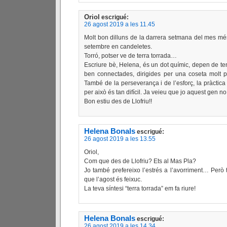
Oriol
escrigué:
26 agost 2019 a les 11.45
Molt bon dilluns de la darrera setmana del mes més
setembre en candeletes.
Torró, potser ve de terra torrada…
Escriure bè, Helena, és un dot químic, depen de t
ben connectades, dirigides per una coseta molt
També de la perseverança i de l’esforç, la pràctica 
per això és tan difícil. Ja veieu que jo aquest gen no 
Bon estiu des de Llofriu!!
Helena Bonals
escrigué:
26 agost 2019 a les 13.55
Oriol,
Com que des de Llofriu? Ets al Mas Pla?
Jo també prefereixo l’estrés a l’avorriment… Però t
que l’agost és feixuc.
La teva síntesi “terra torrada” em fa riure!
Helena Bonals
escrigué:
26 agost 2019 a les 14.34