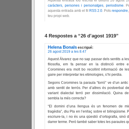
Aquesta entrada fou escrita el dilluns 26 agost 
caràcters, persones i personatges
,
periodisme
. P
aquesta entrada amb el fil
RSS 2.0
. Pots
respondre
teu propi web.
4 Respostes a “26 d’agost 1919”
Helena Bonals
escrigué:
26 agost 2019 a les 8.47
Aquest Álvarez que no sap passar dels sentits a les 
filosofia, em fa pensar en la distinció entre 
Coromines era molt bo recollint informació de le
gaire per interpretar les etimologies, s’hi perdia.
Segons Coromines la paraula “torró” ve d’un antic 
amb sentit de terrós. Per d’altres és postverbal d
variant dialectal terró per dissimilació. Quina 
sembla la més correcta?
“El domini d’una llengua és un fenomen de mino
tragèdia”, diu Pla en l’enllaç sobre el bilingüisme.
escriure-la, i no és una qüestió d’ortografia, sinó 
darrer terme. Però també saber totes les paraules q