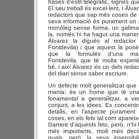
frases d’estil telegràfic, signes q
El seu treball és excel·lent, i Álv
redactors que sap més coses de 
seva informació és purament un
monòleg sense forma, un galimati
la, només hi ha hagut una maner
Álvarez la digués al redacto
Fontdevila) i que aquest la posés
que la formulés d’una maner
Fontdevila, que té molta experiè
bé, i així Álvarez és un dels redac
del diari sense saber escriure.
Un defecte molt generalitzat que
mania: és un home que té una 
fonamental a generalitzar, a v
conjunt, a les idees. Es concent
detalls, en l’aspecte purament
coses, en els fets tal com apareix
Darrere d’aquests fets, però, n’hi 
més importants, molt més deci
quals, però, la seva insensibil