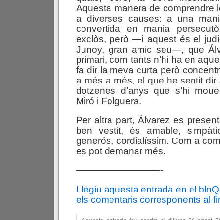
Aquesta manera de comprendre le
a diverses causes: a una mania 
convertida en mania persecutò
exclòs, però —i aquest és el jud
Junoy, gran amic seu—, que Álv
primari, com tants n’hi ha en aques
fa dir la meva curta però concentr
a més a més, el que he sentit dir
dotzenes d’anys que s’hi moue
Miró i Folguera.
Per altra part, Álvarez es presen
ben vestit, és amable, simpàt
generós, cordialíssim. Com a com
es pot demanar més.
—————————-
Llegiu aquesta entrada en el blo
els comentaris corresponents al fin