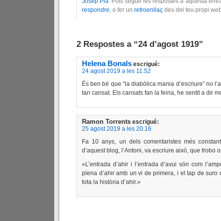
Josep Pla
. Pots seguir les respostes a aquesta entr
respondre
, o fer un
retroenllaç
des del teu propi web
2 Respostes a “24 d’agost 1919”
Helena Bonals
escrigué:
24 agost 2019 a les 11.52
És ben bé que “la diabòlica mania d’escriure” no l
tan cansat. Els cansats fan la feina, he sentit a dir 
Ramon Torrents
escrigué:
25 agost 2019 a les 20.16
Fa 10 anys, un dels comentaristes més constant
d’aquest blog, l’Antoni, va escriure això, que trobo 
«L’entrada d’ahir i l’entrada d’avui són com l’ampo
plena d’ahir amb un vi de primera, i el tap de suro 
tota la història d’ahir.»