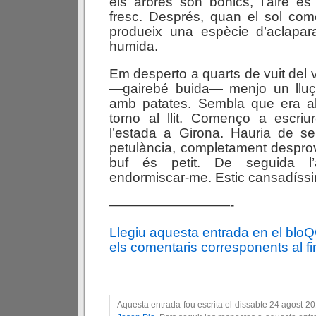
els arbres són bonics, l’aire és
fresc. Després, quan el sol com
produeix una espècie d’aclapa
humida.
Em desperto a quarts de vuit del 
—gairebé buida— menjo un lluç f
amb patates. Sembla que era a
torno al llit. Començo a escriu
l’estada a Girona. Hauria de se
petulància, completament desprov
buf és petit. De seguida l
endormiscar-me. Estic cansadíssi
—————————-
Llegiu aquesta entrada en el blo
els comentaris corresponents al fin
Aquesta entrada fou escrita el dissabte 24 agost 2