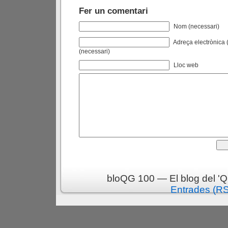
Fer un comentari
Nom (necessari)
Adreça electrònica (
(necessari)
Lloc web
bloQG 100 — El blog del 'Q
Entrades (R