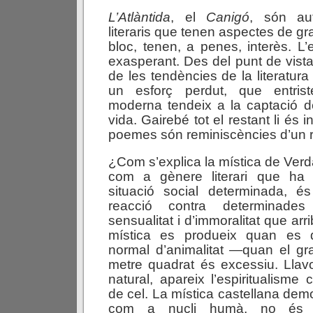
L’Atlàntida
, el
Canigó
, són au
literaris que tenen aspectes de gra
bloc, tenen, a penes, interès. L’
exasperant. Des del punt de vista d
de les tendències de la literatur
un esforç perdut, que entriste
moderna tendeix a la captació de 
vida. Gairebé tot el restant li és i
poemes són reminiscències d’un re
¿Com s’explica la mística de Verd
com a gènere literari que ha 
situació social determinada, 
reacció contra determinades
sensualitat i d’immoralitat que arri
mística es produeix quan es d
normal d’animalitat —quan el gra
metre quadrat és excessiu. Llav
natural, apareix l’espiritualisme
de cel. La mística castellana dem
com a nucli humà, no és u