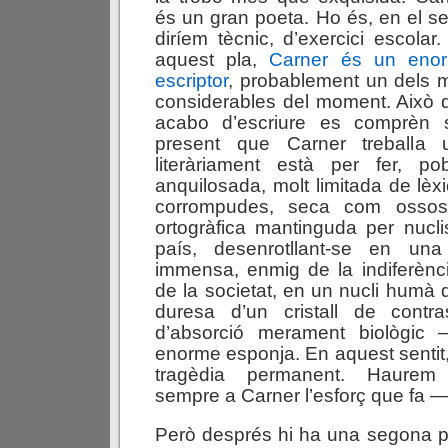
és un gran poeta. Ho és, en el se
diríem tècnic, d’exercici escolar
aquest pla,
Carner és un eno
escriptor
, probablement un dels 
considerables del moment. Això 
acabo d’escriure es comprèn s
present que Carner treballa
literàriament està per fer, po
anquilosada, molt limitada de lèx
corrompudes, seca com ossos
ortogràfica mantinguda per nuclis
país, desenrotllant-se en una
immensa, enmig de la indiferènc
de la societat, en un nucli humà 
duresa d’un cristall de contr
d’absorció merament biològic —
enorme esponja. En aquest sentit, 
tragèdia permanent. Haurem 
sempre a Carner l’esforç que fa —l
Però després hi ha una segona par