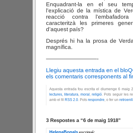
Enquadrant-la en el seu tem
l’explicació de la mística de V
reacció contra l’embafadora
caracteritzà les primeres gener
d’aquest país?
Després hi ha la prosa de Verda
magnífica.
—————————-
Llegiu aquesta entrada en el blo
els comentaris corresponents al fin
Aquesta entrada fou escrita el diumenge 6 maig 
lectures, literatura
,
moral
,
religió
. Pots seguir les 
amb el fil
RSS 2.0
. Pots
respondre
, o fer un
retroenl
3 Respostes a “6 de maig 1918”
HelenaBonals
escrigué: