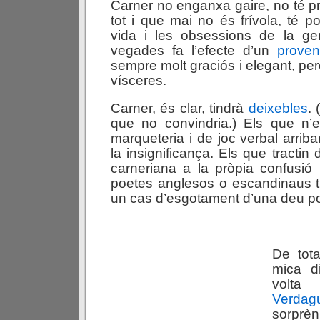
Carner no enganxa gaire, no té p
tot i que mai no és frívola, té 
vida i les obsessions de la ge
vegades fa l’efecte d’un
proven
sempre molt graciós i elegant, pe
vísceres.
Carner, és clar, tindrà
deixebles
. 
que no convindria.) Els que n’e
marqueteria i de joc verbal arrib
la insignificança. Els que tractin d
carneriana a la pròpia confusió
poetes anglesos o escandinaus t
un cas d’esgotament d’una deu po
De tot
mica di
volt
Verdag
sorprè