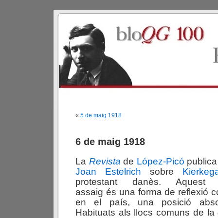
«
5 de maig 1918
6 de maig 1918
La
Revista
de
López-Picó
publica
Joan Estelrich
sobre
Kierkeg
protestant danès. Aquest
assaig és una forma de reflexió
en el país, una posició absol
Habituats als llocs comuns de la