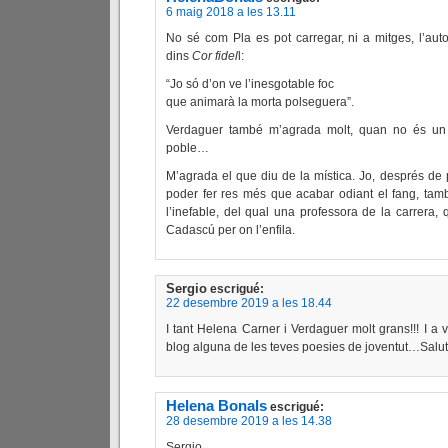
6 maig 2018 a les 13.11
No sé com Pla es pot carregar, ni a mitges, l’auto
dins
Cor fidel
l:
“Jo só d’on ve l’inesgotable foc
que animarà la morta polseguera”.
Verdaguer també m’agrada molt, quan no és un p
poble…
M’agrada el que diu de la mística. Jo, després de
poder fer res més que acabar odiant el fang, tam
l’inefable, del qual una professora de la carrera, q
Cadascú per on l’enfila.
Sergio
escrigué:
22 desembre 2019 a les 18.44
I tant Helena Carner i Verdaguer molt grans!!! I a v
blog alguna de les teves poesies de joventut…Salut
Helena Bonals
escrigué:
28 desembre 2019 a les 14.38
Sergio,