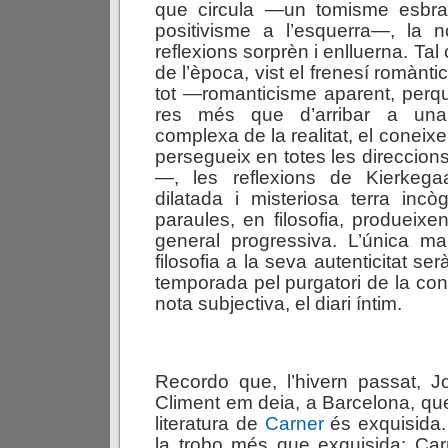
que circula —un tomisme esbrav
positivisme a l’esquerra—, la n
reflexions sorprèn i enlluerna. Ta
de l’època, vist el frenesí romàn
tot —romanticisme aparent, perq
res més que d’arribar a un
complexa de la realitat, el coneix
persegueix en totes les direccion
—, les reflexions de Kierkega
dilatada i misteriosa terra incò
paraules, en filosofia, produeixe
general progressiva. L’única ma
filosofia a la seva autenticitat se
temporada pel purgatori de la con
nota subjectiva, el diari íntim.
Recordo que, l’hivern passat, J
Climent em deia, a Barcelona, que
literatura de
Carner
és exquisida.
la trobo més que exquisida: Car