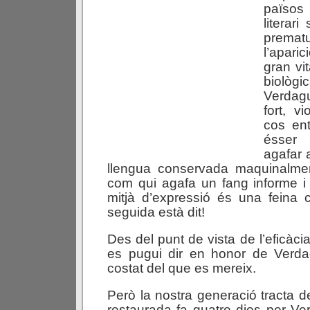
països
literari
prem
l’apar
gran vit
biolò
Verdag
fort, vi
cos en
ésser 
agafar
llengua conservada maquinalme
com qui agafa un fang informe i 
mitjà d’expressió és una feina
seguida està dit!
Des del punt de vista de l’eficàcia
es pugui dir en honor de Verda
costat del que es mereix.
Però la nostra generació tracta de
restaurada fa quatre dies per Ver