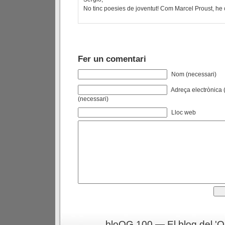
No tinc poesies de joventut! Com Marcel Proust, he
Fer un comentari
Nom (necessari)
Adreça electrònica (
(necessari)
Lloc web
bloQG 100 — El blog del 'Q