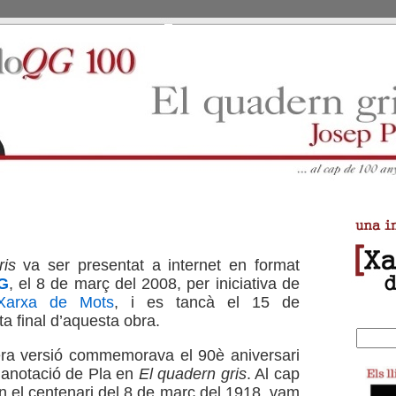
ris
va ser presentat a internet en format
G
, el 8 de març del 2008, per iniciativa de
Xarxa de Mots
, i es tancà el 15 de
a final d’aquesta obra.
era versió commemorava el 90è aniversari
 anotació de Pla en
El quadern gris
. Al cap
n el centenari del 8 de març del 1918, vam