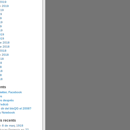
 2019
e 2019
019
19
19
19
19
19
019
019
e 2018
e 2018
 2018
e 2018
018
18
18
18
18
18
nts
Twitter, Facebook
ys
ys després
d’edició
dir del bloQG el 2008?
y Notebook
s recents
en
8 de març 1918
Alcocer Femenia en
22