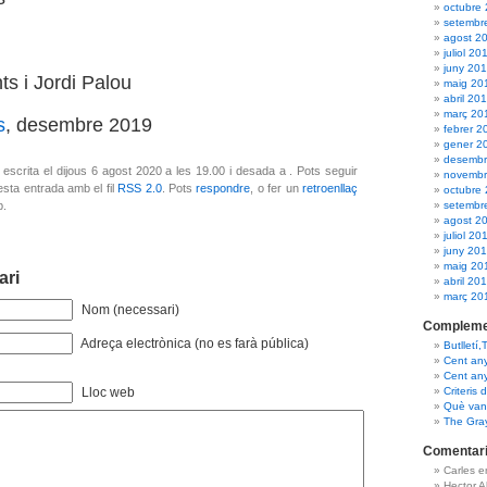
octubre
setembr
agost 2
juliol 20
juny 20
s i Jordi Palou
maig 20
abril 20
març 20
s
, desembre 2019
febrer 2
gener 2
desembr
escrita el dijous 6 agost 2020 a les 19.00 i desada a . Pots seguir
novembr
sta entrada amb el fil
RSS 2.0
. Pots
respondre
, o fer un
retroenllaç
octubre
setembr
b.
agost 2
juliol 20
juny 20
maig 20
ari
abril 20
març 20
Nom (necessari)
Compleme
Adreça electrònica (no es farà pública)
Butlletí,
Cent an
Cent an
Criteris 
Lloc web
Què van 
The Gra
Comentari
Carles 
Hector 