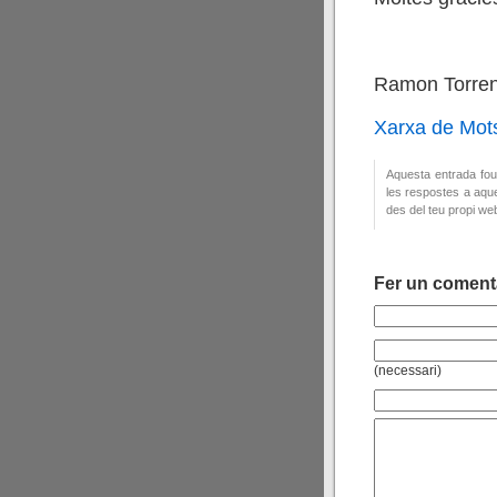
Ramon Torrent
Xarxa de Mot
Aquesta entrada fou 
les respostes a aque
des del teu propi we
Fer un coment
(necessari)