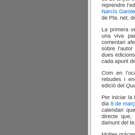
reprendre l’ed
Narcís Garole
de Pla, net, 
La primera v
una viva par
comentari afe
sobre l’autor
dues edicions
cada apunt del
Com en l’oca
rebudes i en
edició del
Qua
Per iniciar la
dia
8 de març
calendari que
directe que,
damunt del te
Moltes gràcie