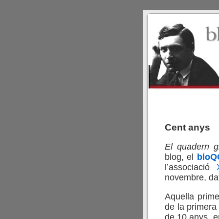
Cent anys
El quadern g
blog, el
bloQ
l’associació
novembre, dat
Aquella prim
de la primera
de 10 anys, e