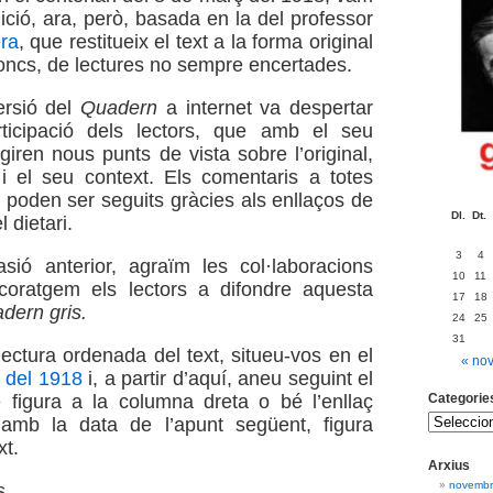
ició, ara, però, basada en la del professor
ra
, que restitueix el text a la forma original
doncs, de lectures no sempre encertades.
ersió del
Quadern
a internet va despertar
ticipació dels lectors, que amb el seu
giren nous punts de vista sobre l’original,
 i el seu context. Els comentaris a totes
 poden ser seguits gràcies als enllaços de
Dl.
Dt.
 dietari.
3
4
sió anterior, agraïm les col·laboracions
10
11
coratgem els lectors a difondre aquesta
17
18
dern gris.
24
25
31
 lectura ordenada del text, situeu-vos en el
« no
 del 1918
i, a partir d’aquí, aneu seguint el
Categorie
 figura a la columna dreta o bé l’enllaç
 amb la data de l’apunt següent, figura
xt.
Arxius
novembr
s