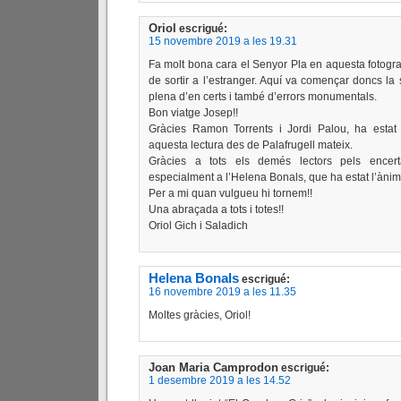
Oriol
escrigué:
15 novembre 2019 a les 19.31
Fa molt bona cara el Senyor Pla en aquesta fotograf
de sortir a l’estranger. Aquí va començar doncs la 
plena d’en certs i també d’errors monumentals.
Bon viatge Josep!!
Gràcies Ramon Torrents i Jordi Palou, ha estat
aquesta lectura des de Palafrugell mateix.
Gràcies a tots els demés lectors pels encert
especialment a l’Helena Bonals, que ha estat l’ànima
Per a mi quan vulgueu hi tornem!!
Una abraçada a tots i totes!!
Oriol Gich i Saladich
Helena Bonals
escrigué:
16 novembre 2019 a les 11.35
Moltes gràcies, Oriol!
Joan Maria Camprodon
escrigué:
1 desembre 2019 a les 14.52