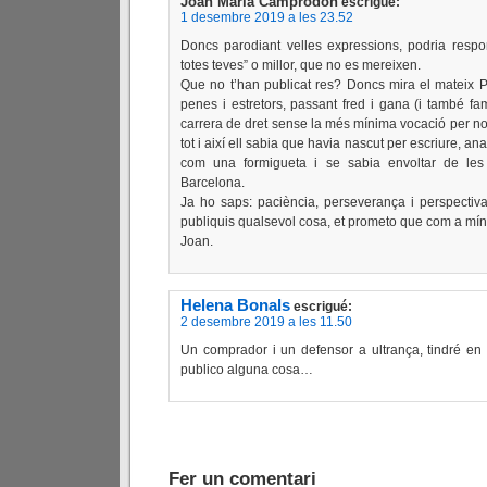
Joan Maria Camprodon
escrigué:
1 desembre 2019 a les 23.52
Doncs parodiant velles expressions, podria respo
totes teves” o millor, que no es mereixen.
Que no t’han publicat res? Doncs mira el mateix 
penes i estretors, passant fred i gana (i també fam)
carrera de dret sense la més mínima vocació per no 
tot i així ell sabia que havia nascut per escriure, an
com una formigueta i se sabia envoltar de le
Barcelona.
Ja ho saps: paciència, perseverança i perspectiv
publiquis qualsevol cosa, et prometo que com a mín
Joan.
Helena Bonals
escrigué:
2 desembre 2019 a les 11.50
Un comprador i un defensor a ultrança, tindré en t
publico alguna cosa…
Fer un comentari