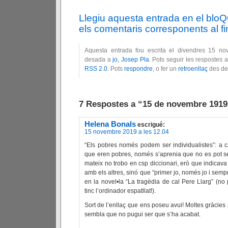
Llegiu aquesta entrada en el blo
els comentaris corresponents al fin
Aquesta entrada fou escrita el divendres 15 no
desada a
jo, Josep Pla
. Pots seguir les respostes 
RSS 2.0
. Pots
respondre
, o fer un
retroenllaç
des del
7 Respostes a “15 de novembre 1919
Helena Bonals
escrigué:
15 novembre 2019 a les 12.04
“Els pobres només podem ser individualistes”: a 
que eren pobres, només s’aprenia que no es pot se
mateix no trobo en csp diccionari, erò que indicav
amb els altres, sinó que “primer jo, només jo i semp
en la novel•la “La tragèdia de cal Pere Llarg” (no
tinc l’ordinador espatllat!).
Sort de l’enllaç que ens poseu avui! Moltes gràcies 
sembla que no pugui ser que s’ha acabat.