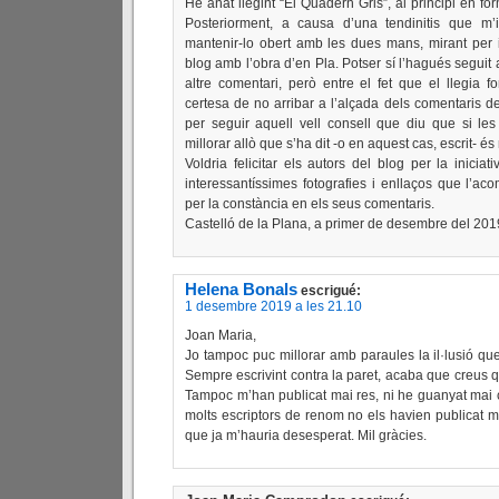
He anat llegint “El Quadern Gris”, al principi en fo
Posteriorment, a causa d’una tendinitis que m’i
mantenir-lo obert amb les dues mans, mirant per i
blog amb l’obra d’en Pla. Potser sí l’hagués seguit a
altre comentari, però entre el fet que el llegia f
certesa de no arribar a l’alçada dels comentaris d
per seguir aquell vell consell que diu que si le
millorar allò que s’ha dit -o en aquest cas, escrit- és
Voldria felicitar els autors del blog per la iniciat
interessantíssimes fotografies i enllaços que l’ac
per la constància en els seus comentaris.
Castelló de la Plana, a primer de desembre del 201
Helena Bonals
escrigué:
1 desembre 2019 a les 21.10
Joan Maria,
Jo tampoc puc millorar amb paraules la il·lusió que
Sempre escrivint contra la paret, acaba que creus q
Tampoc m’han publicat mai res, ni he guanyat mai c
molts escriptors de renom no els havien publicat mai
que ja m’hauria desesperat. Mil gràcies.