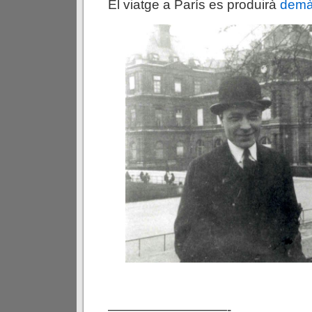
El viatge a París es produirà
demà
—————————-