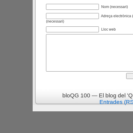
Nom (necessari)
Adreça electrònica (
(necessari)
Lloc web
bloQG 100 — El blog del 'Q
Entrades (R