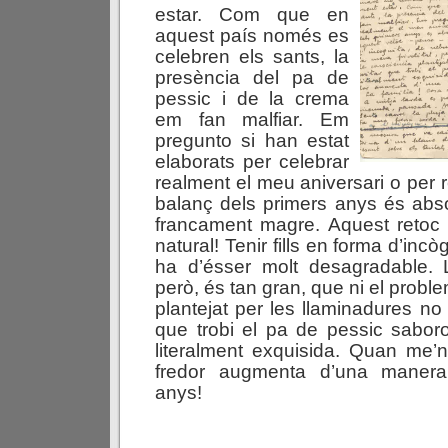
estar. Com que en
aquest país només es
celebren els sants, la
presència del pa de
pessic i de la crema
em fan malfiar. Em
pregunto si han estat
elaborats per celebrar
realment el meu aniversari o per 
balanç dels primers anys és abs
francament magre. Aquest reto
natural! Tenir fills en forma d’inc
ha d’ésser molt desagradable. L
però, és tan gran, que ni el prob
plantejat per les llaminadures no
que trobi el pa de pessic sabor
literalment exquisida. Quan me’
fredor augmenta d’una manera v
anys!