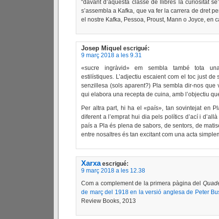
“davant d’aquesta classe de llibres la curiositat s
s’assembla a Kafka, que va fer la carrera de dret per
el nostre Kafka, Pessoa, Proust, Mann o Joyce, en c
Josep Miquel
escrigué:
9 març 2018 a les 9.31
«sucre ingràvid» em sembla també tota una 
estilístiques. L’adjectiu escaient com el toc just de
senzillesa (sols aparent?) Pla sembla dir-nos que 
qui elabora una recepta de cuina, amb l’objectiu qu
Per altra part, hi ha el «país», tan sovintejat en P
diferent a l’emprat hui dia pels polítics d’ací i d’all
país a Pla és plena de sabors, de sentors, de matiso
entre nosaltres és tan excitant com una acta simple
Xarxa
escrigué:
9 març 2018 a les 12.38
Com a complement de la primera pàgina del
Quade
de març del 1918 en la versió anglesa de Peter Bu
Review Books, 2013