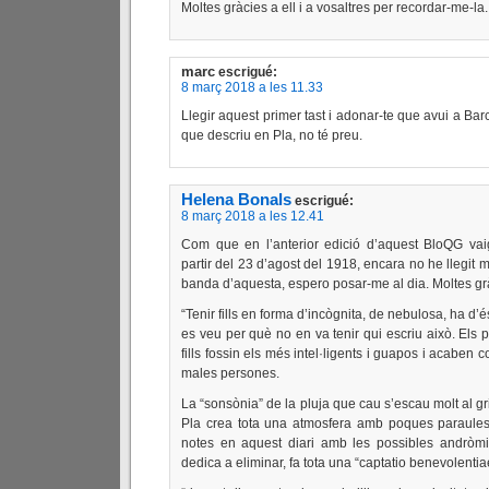
Moltes gràcies a ell i a vosaltres per recordar-me-la.
marc
escrigué:
8 març 2018 a les 11.33
Llegir aquest primer tast i adonar-te que avui a Barc
que descriu en Pla, no té preu.
Helena Bonals
escrigué:
8 març 2018 a les 12.41
Com que en l’anterior edició d’aquest BloQG va
partir del 23 d’agost del 1918, encara no he llegit m
banda d’aquesta, espero posar-me al dia. Moltes gràc
“Tenir fills en forma d’incògnita, de nebulosa, ha d’
es veu per què no en va tenir qui escriu això. Els 
fills fossin els més intel·ligents i guapos i acaben
males persones.
La “sonsònia” de la pluja que cau s’escau molt al gr
Pla crea tota una atmosfera amb poques paraules.
notes en aquest diari amb les possibles andròm
dedica a eliminar, fa tota una “captatio benevolentia