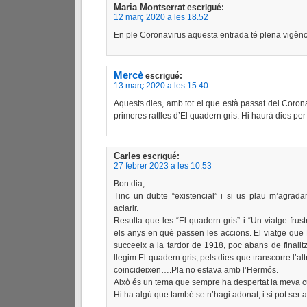
Maria Montserrat
escrigué:
12 març 2020 a les 18.52
En ple Coronavirus aquesta entrada té plena vigènc
Mercè
escrigué:
13 març 2020 a les 15.40
Aquests dies, amb tot el que està passat del Coronav
primeres ratlles d’El quadern gris. Hi haurà dies per
Carles
escrigué:
27 febrer 2023 a les 10.53
Bon dia,
Tinc un dubte “existencial” i si us plau m’agrad
aclarir.
Resulta que les “El quadern gris” i “Un viatge frus
els anys en què passen les accions. El viatge qu
succeeix a la tardor de 1918, poc abans de finalit
llegim El quadern gris, pels dies que transcorre l’a
coincideixen….Pla no estava amb l’Hermós.
Això és un tema que sempre ha despertat la meva cu
Hi ha algú que també se n’hagi adonat, i si pot ser 