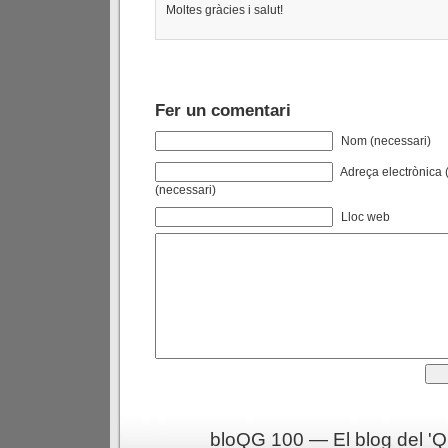
Moltes gràcies i salut!
Fer un comentari
Nom (necessari)
Adreça electrònica (
(necessari)
Lloc web
bloQG 100 — El blog del 'Q