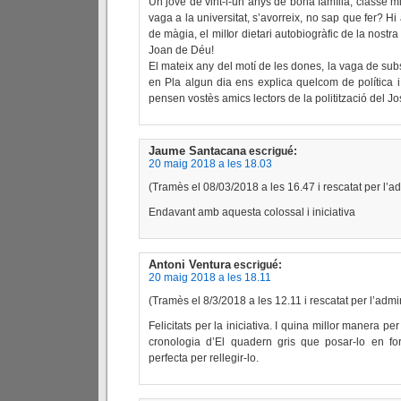
Un jove de vint-i-un anys de bona família, classe mit
vaga a la universitat, s’avorreix, no sap que fer? H
de màgia, el millor dietari autobiogràfic de la nostra 
Joan de Déu!
El mateix any del motí de les dones, la vaga de sub
en Pla algun dia ens explica quelcom de política i 
pensen vostès amics lectors de la politització del J
Jaume Santacana
escrigué:
20 maig 2018 a les 18.03
(Tramès el 08/03/2018 a les 16.47 i rescatat per l’a
Endavant amb aquesta colossal i iniciativa
Antoni Ventura
escrigué:
20 maig 2018 a les 18.11
(Tramès el 8/3/2018 a les 12.11 i rescatat per l’admi
Felicitats per la iniciativa. I quina millor manera pe
cronologia d’El quadern gris que posar-lo en f
perfecta per rellegir-lo.