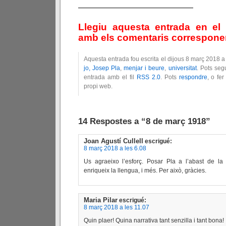
————————————
Llegiu aquesta entrada en el
amb els comentaris corresponent
Aquesta entrada fou escrita el dijous 8 març 2018 a
jo, Josep Pla
,
menjar i beure
,
universitat
. Pots seg
entrada amb el fil
RSS 2.0
. Pots
respondre
, o fe
propi web.
14 Respostes a “8 de març 1918”
Joan Agustí Cullell
escrigué:
8 març 2018 a les 6.08
Us agraeixo l’esforç. Posar Pla a l’abast de la
enriqueix la llengua, i més. Per això, gràcies.
Maria Pilar
escrigué:
8 març 2018 a les 11.07
Quin plaer! Quina narrativa tant senzilla i tant bona!