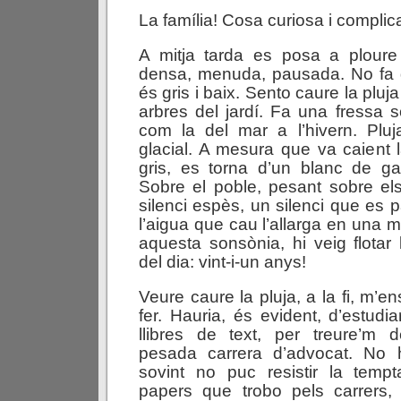
La família! Cosa curiosa i compl
A mitja tarda es posa a ploure
densa, menuda, pausada. No fa g
és gris i baix. Sento caure la pluja 
arbres del jardí. Fa una fressa 
com la del mar a l’hivern. Pluj
glacial. A mesura que va caient l
gris, es torna d’un blanc de gas
Sobre el poble, pesant sobre els
silenci espès, un silenci que es 
l’aigua que cau l’allarga en una 
aquesta sonsònia, hi veig flota
del dia: vint-i-un anys!
Veure caure la pluja, a la fi, m’
fer. Hauria, és evident, d’estudi
llibres de text, per treure’m
pesada carrera d’advocat. No 
sovint no puc resistir la tempt
papers que trobo pels carrers,