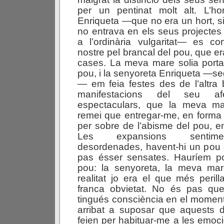
per un pentinat molt alt. L’h
Enriqueta —que no era un hort, si
no entrava en els seus projectes
a l’ordinària vulgaritat— es 
nostre pel brancal del pou, que e
cases. La meva mare solia porta
pou, i la senyoreta Enriqueta —s
— em feia festes des de l’altra 
manifestacions del seu a
espectaculars, que la meva m
remei que entregar-me, en forma 
per sobre de l’abisme del pou, e
Les expansions sentime
desordenades, havent-hi un pou 
pas ésser sensates. Hauríem po
pou: la senyoreta, la meva mar
realitat jo era el que més peril
franca obvietat. No és pas que
tingués consciència en el momen
arribat a suposar que aquests 
feien per habituar-me a les emocio