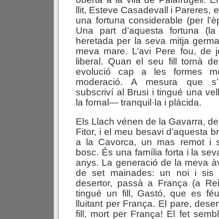
llit, Esteve Casadevall i Pareres, 
una fortuna considerable (per l’è
Una part d’aquesta fortuna (la 
heretada per la seva mitja german
meva mare. L’avi Pere fou, de jo
liberal. Quan el seu fill tornà d
evolució cap a les formes m
moderació. A mesura que s’
subscriví al Brusi i tingué una v
la fornal— tranquil·la i plàcida.
Els Llach vénen de la Gavarra, d
Fitor, i el meu besavi d’aquesta 
a la Cavorca, un mas remot i sol
bosc. És una família forta i la sev
anys. La generació de la meva 
de set mainades: un noi i sis 
desertor, passà a França (a Rei
tingué un fill, Gastó, que es f
lluitant per França. El pare, deser
fill, mort per França! El fet semb