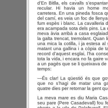
d’En Bitlla, els cavalls s’espant
recular. Hi havia un home m
carretera. En una pineda fosca q
del camí, es veia un foc de lleny
fum espès i blanc. La cavalleria 
era acampada sota dels pins. La 
meva àvia arribà a casa esglaia
la galta trencat, tremolant. Quan l
una mica la cotilla, i ja estesa al
matant una gallina i a còpia de t
record d’aquest esglai, l’ha conse
tota la vida, i encara no fa gaire 
a un pagès que se li queixava de 
temps:
—És clar! La qüestió és que gove
que no s’hagi de matar una ga
quatre dies per retornar la gent 
La meva mare es diu Maria Casad
seu pare (Pere Casadevall) fou fer
oberta a la vila de Palafrugell. El