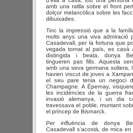
d’ella a casa, fou una persona 
amb una ratlla sobre el front per
dolçor melancòlica sobre les facc
dibuixades.
Tinc la impressió que a la famíl
molts anys una viva admiració 
Casadevall, per la fortuna que 
vegada tornat al país, es cas
distingida i beata, donya Be
tingueren pas fills. Aquesta sen
amb una seva germana soltera, 
havien viscut de joves a Xampan
el seu pare tenia un negoci 
Champagne. A Épernay, visquer
les incidències de la guerra fra
invasió alemanya, i un dia 
travessava el poble, muntant sobr
el príncep de Bismarck.
Per influència de donya Bea
Casadevall s’acostà, de mica en m