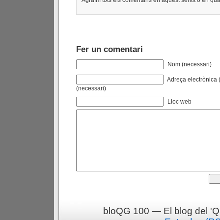
Agraïm tots els comentaris en aquest sentit o en qual
Fer un comentari
Nom (necessari)
Adreça electrònica (
(necessari)
Lloc web
bloQG 100 — El blog del 'Q