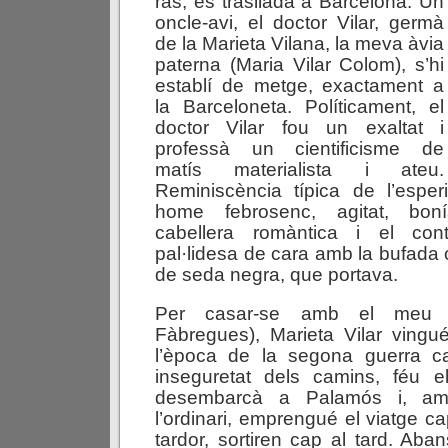
ras, es traslladà a Barcelona. Un
oncle-avi, el doctor Vilar, germà
de la Marieta Vilana, la meva àvia
paterna (Maria Vilar Colom), s’hi
establí de metge, exactament a
la Barceloneta. Políticament, el
doctor Vilar fou un exaltat i
professà un cientificisme de
matís materialista i ateu.
Reminiscència típica de l’esper
home febrosenc, agitat, bo
cabellera romàntica i el con
pal·lidesa de cara amb la bufada 
de seda negra, que portava.
Per casar-se amb el meu 
Fàbregues), Marieta Vilar vingu
l’època de la segona guerra ca
inseguretat dels camins, féu e
desembarcà a Palamós i, am
l’ordinari, emprengué el viatge c
tardor, sortiren cap al tard. Aban