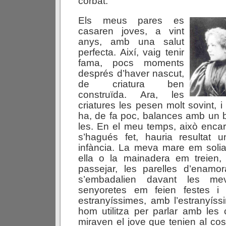
corbat.
Els meus pares es
casaren joves, a vint
anys, amb una salut
perfecta. Així, vaig tenir
fama, pocs moments
després d’haver nascut,
de criatura ben
construïda. Ara, les
criatures les pesen molt sovint, i
ha, de fa poc, balances amb un b
les. En el meu temps, això encara
s’hagués fet, hauria resultat 
infància. La meva mare em soli
ella o la mainadera em treien,
passejar, les parelles d’enamo
s’embadalien davant les me
senyoretes em feien festes 
estranyíssimes, amb l’estranyís
hom utilitza per parlar amb les 
miraven el jove que tenien al cos