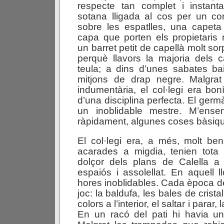
respecte tan complet i instant
sotana lligada al cos per un co
sobre les espatlles, una capeta
capa que porten els propietaris
un barret petit de capellà molt sor
perquè llavors la majoria dels 
teula; a dins d’unes sabates ba
mitjons de drap negre. Malgrat
indumentària, el col·legi era bon
d’una disciplina perfecta. El germ
un inoblidable mestre. M’ense
ràpidament, algunes coses bàsiq
El col·legi era, a més, molt ben 
acarades a migdia, tenien tota l
dolçor dels plans de Calella a l
espaiós i assolellat. En aquell l
hores inoblidables. Cada època de
joc: la baldufa, les bales de crista
colors a l’interior, el saltar i parar, 
En un racó del pati hi havia u