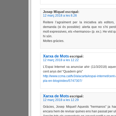
Josep Miquel
escrigué:
12 març 2018 a les 8.26
Reitere l’agraïment per la iniciativa als editor
demanda (si és possible): alerta que no s’hi per
molt expressives, els «hermanos» (p. ex.). He vist q
hi són.
Moltes gràcies.
Xarxa de Mots
escrigué:
12 març 2018 a les 12.22
L’Espai Internet va anunciar ahir (11/3/2018) aq
cent anys del “Quadern gris”
http://www.ccma.cat/tv3/alacarta/espai-internet/cent
pla-en-blog/video/5747307/
Xarxa de Mots
escrigué:
12 març 2018 a les 12.29
Gràcies, Josep Miquel! Aquests “hermanos” ja han
encara hem de revisar quines ens han passat per ul