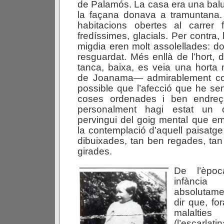
de Palamós. La casa era una balue
la façana donava a tramuntana. 
habitacions obertes al carrer f
fredíssimes, glacials. Per contra,
migdia eren molt assolellades: d
resguardat. Més enllà de l’hort, 
tanca, baixa, es veia una horta 
de Joanama— admirablement co
possible que l’afecció que he sen
coses ordenades i ben endre
personalment hagi estat un
pervingui del goig mental que em
la contemplació d’aquell paisatge
dibuixades, tan ben regades, ta
girades.
De l’èpo
infànci
absolutame
dir que, fo
malalti
(l’escarla