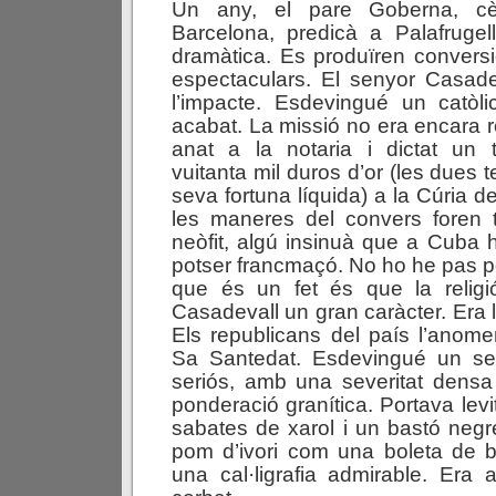
Un any, el pare Goberna, cè
Barcelona, predicà a Palafrugel
dramàtica. Es produïren convers
espectaculars. El senyor Casade
l’impacte. Esdevingué un catòlic 
acabat. La missió no era encara r
anat a la notaria i dictat un 
vuitanta mil duros d’or (les dues t
seva fortuna líquida) a la Cúria 
les maneres del convers foren t
neòfit, algú insinuà que a Cuba ha
potser francmaçó. No ho he pas po
que és un fet és que la relig
Casadevall un gran caràcter. Era 
Els republicans del país l’anom
Sa Santedat. Esdevingué un s
seriós, amb una severitat densa
ponderació granítica. Portava levi
sabates de xarol i un bastó negr
pom d’ivori com una boleta de bi
una cal·ligrafia admirable. Era 