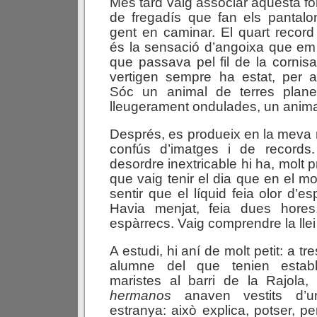
Més tard vaig associar aquesta for
de fregadís que fan els pantalo
gent en caminar. El quart recor
és la sensació d’angoixa que em
que passava pel fil de la cornis
vertigen sempre ha estat, per a
Sóc un animal de terres pla
lleugerament ondulades, un animal
Després, es produeix en la meva
confús d’imatges i de records
desordre inextricable hi ha, molt p
que vaig tenir el dia que en el m
sentir que el líquid feia olor d’
Havia menjat, feia dues hores
espàrrecs. Vaig comprendre la llei 
A estudi, hi aní de molt petit: a t
alumne del que tenien estab
maristes al barri de la Rajola, 
hermanos
anaven vestits d’u
estranya: això explica, potser, p