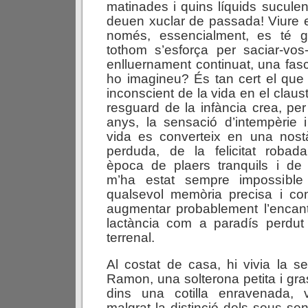
matinades i quins líquids suculen
deuen xuclar de passada! Viure
només, essencialment, es té 
tothom s’esforça per saciar-vos
enlluernament continuat, una fas
ho imagineu? És tan cert el que 
inconscient de la vida en el claust
resguard de la infància crea, per
anys, la sensació d’intempèrie i
vida es converteix en una nostà
perduda, de la felicitat robada
època de plaers tranquils i de 
m’ha estat sempre impossible
qualsevol memòria precisa i c
augmentar probablement l’encant
lactància com a paradís perdu
terrenal.
Al costat de casa, hi vivia la s
Ramon, una solterona petita i gr
dins una cotilla enravenada, 
malgrat la distinció dels seus se