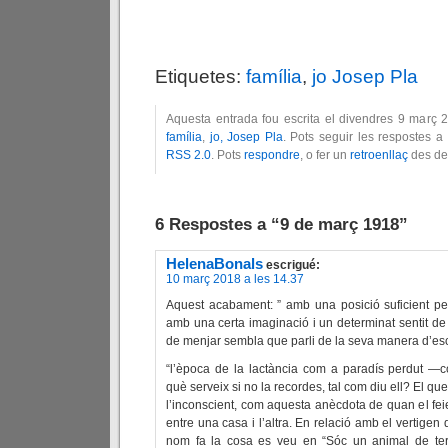
Etiquetes:
família
,
jo Josep Pla
Aquesta entrada fou escrita el divendres 9 març 
família
,
jo, Josep Pla
. Pots seguir les respostes a
RSS 2.0
. Pots
respondre
, o fer un
retroenllaç
des del
6 Respostes a “9 de març 1918”
HelenaBonals
escrigué:
10 març 2018 a les 14.37
Aquest acabament: ” amb una posició suficient pe
amb una certa imaginació i un determinat sentit de l
de menjar sembla que parli de la seva manera d’esc
“l’època de la lactància com a paradís perdut —c
què serveix si no la recordes, tal com diu ell? El q
l’inconscient, com aquesta anècdota de quan el fei
entre una casa i l’altra. En relació amb el vertigen 
nom fa la cosa es veu en “Sóc un animal de te