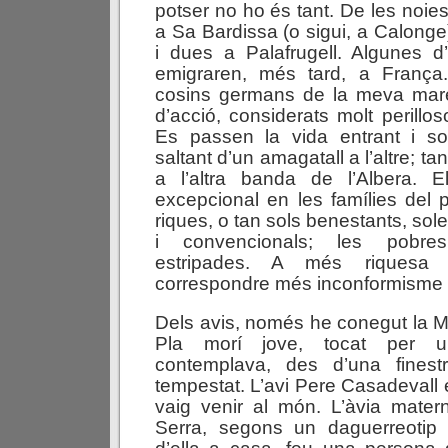
potser no ho és tant. De les noie
a Sa Bardissa (o sigui, a Calong
i dues a Palafrugell. Algunes d
emigraren, més tard, a França
cosins germans de la meva mar
d’acció, considerats molt perillo
Es passen la vida entrant i sor
saltant d’un amagatall a l’altre; t
a l’altra banda de l’Albera. 
excepcional en les famílies del 
riques, o tan sols benestants, sol
i convencionals; les pobres
estripades. A més riquesa 
correspondre més inconformisme en
Dels avis, només he conegut la Ma
Pla morí jove, tocat per u
contemplava, des d’una fines
tempestat. L’avi Pere Casadevall 
vaig venir al món. L’àvia mater
Serra, segons un daguerreotip