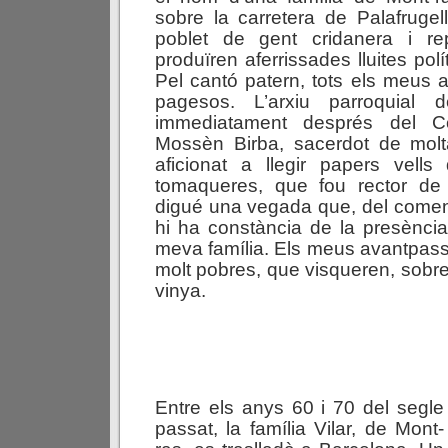
sobre la carretera de Palafrug
poblet de gent cridanera i re
produïren aferrissades lluites polí
Pel cantó patern, tots els meus 
pagesos. L’arxiu parroquial de
immediatament després del Co
Mossèn Birba, sacerdot de molta
aficionat a llegir papers vell
tomaqueres, que fou rector de
digué una vegada que, del comen
hi ha constància de la presènci
meva família. Els meus avantpas
molt pobres, que visqueren, sobreto
vinya.
Entre els anys 60 i 70 del segle
passat, la família Vilar, de Mont-