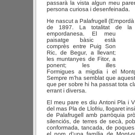
passarà la vista algun meu pare
persona curiosa i desenfeinada.
He nascut a Palafrugell (Empordà 
de 1897. La totalitat de l
empordanesa.
El meu
paisatge bàsic està
comprès entre Puig Son
Ric, de Begur, a llevant;
les muntanyes de Fitor, a
ponent; les illes
Formigues a migdia i el Montg
Sempre m’ha semblat que aquest p
que per sobre hi ha passat tota c
errant i diversa.
El meu pare es diu Antoni Pla i V
del mas Pla de Llofriu, llogaret ins
de Palafrugell amb parròquia pr
silenciós, de terres de secà, p
conformada, tancada, de poques il
el nom d’una família de Mont-ra