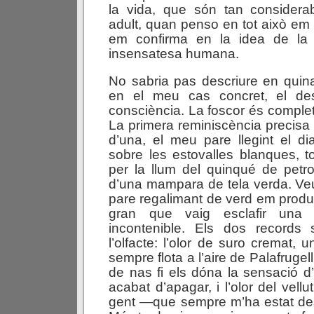
la vida, que són tan considerab
adult, quan penso en tot això em v
em confirma en la idea de la
insensatesa humana.
No sabria pas descriure en quin
en el meu cas concret, el des
consciència. La foscor és completa
La primera reminiscència precisa é
d’una, el meu pare llegint el dia
sobre les estovalles blanques, t
per la llum del quinqué de petrol
d’una mampara de tela verda. Veu
pare regalimant de verd em produ
gran que vaig esclafir una r
incontenible. Els dos records
l’olfacte: l’olor de suro cremat,
sempre flota a l’aire de Palafrugell
de nas fi els dóna la sensació d’
acabat d’apagar, i l’olor del vellu
gent —que sempre m’ha estat des