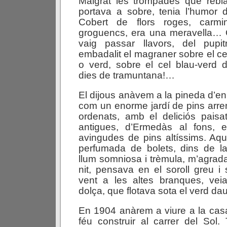
Malgrat les trompades que rebia
portava a sobre, tenia l’humor d
Cobert de flors roges, carmin
groguencs, era una meravella…
vaig passar llavors, del pupit
embadalit el magraner sobre el cel
o verd, sobre el cel blau-verd 
dies de tramuntana!…
El dijous anàvem a la pineda d’e
com un enorme jardí de pins arren
ordenats, amb el deliciós paisa
antigues, d’Ermedàs al fons, 
avingudes de pins altíssims. Aqu
perfumada de bolets, dins de la
llum somniosa i trèmula, m’agrada
nit, pensava en el soroll greu i s
vent a les altes branques, veia
dolça, que flotava sota el verd dau
En 1904 anàrem a viure a la cas
féu construir al carrer del Sol. 