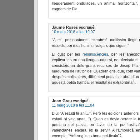
lleugerament ondulades, un animal horitzontal”,
cognom de Pla.
Jaume Rosés
escrigué:
10 març 2018 a les 19.07
“A mi, personalment, m’entreté moltíssim llegir 
records, per més humils i vulgars que siguin.”
El gust per les
reminiscències
, per les anècdo
explicar-les en una llengua natural, no afectada ni 
consisteix un dels grans recursos de Josep Pla. 
maduresa de l’autor del Quadern gris, que, com vam 
després molts altres, difícilment podia ser obra d’un 
aquesta petita trampa, el resultat és extraordinari.
Joan Grau
escrigué:
11 març 2018 a les 11.04
Diu: “A estudi hi aní…”. Però les edicions anteriors
estudi hi vaig anar…”). Quan es devia perdre la 
persona del passat en favor de la perifràsti
valencianes encara es fa servir. A l’Empordà e
exemple, “Anit vegí una bona pel·lícula”?