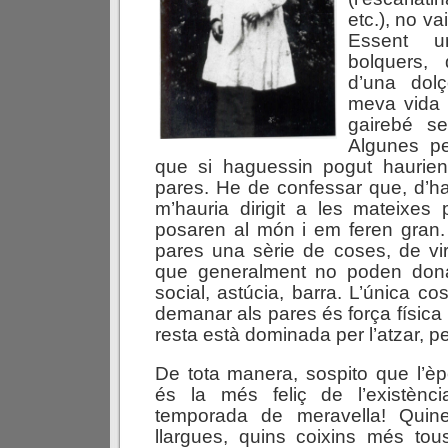
etc.), no va
Essent u
bolquers, 
d’una dolç
meva vida 
gairebé seg
Algunes pe
que si haguessin pogut haurien 
pares. He de confessar que, d’hav
m’hauria dirigit a les mateixe
posaren al món i em feren gra
pares una sèrie de coses, de virt
que generalment no poden donar
social, astúcia, barra. L’única c
demanar als pares és força física i
resta està dominada per l’atzar, 
De tota manera, sospito que l’è
és la més feliç de l’existènci
temporada de meravella! Qui
llargues, quins coixins més tou