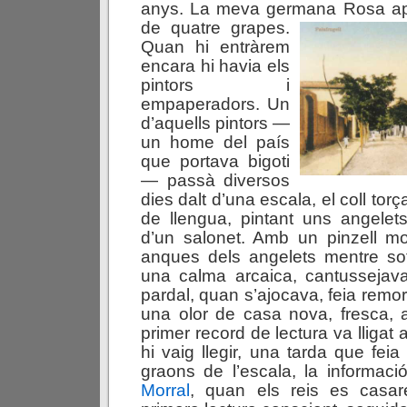
anys. La meva germana Rosa ap
de quatre grapes.
Quan hi entràrem
encara hi havia els
pintors i
empaperadors. Un
d’aquells pintors —
un home del país
que portava bigoti
— passà diversos
dies dalt d’una escala, el coll torç
de llengua, pintant uns angelet
d’un salonet. Amb un pinzell mol
anques dels angelets mentre sot
una calma arcaica, cantussejava
pardal, quan s’ajocava, feia remor
una olor de casa nova, fresca, 
primer record de lectura va lliga
hi vaig llegir, una tarda que feia
graons de l’escala, la informac
Morral
, quan els reis es casa