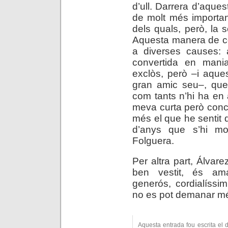
d’ull. Darrera d’aques
de molt més importan
dels quals, però, la s
Aquesta manera de co
a diverses causes: a
convertida en mani
exclòs, però –i aques
gran amic seu–, que 
com tants n’hi ha en a
meva curta però conc
més el que he sentit 
d’anys que s’hi m
Folguera.
Per altra part, Álvar
ben vestit, és ama
generós, cordialíssi
no es pot demanar m
Aquesta entrada fou escrita el