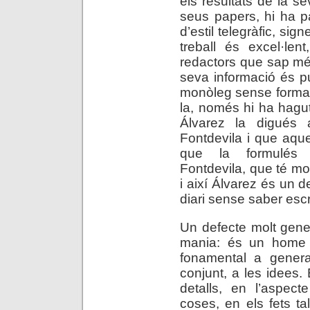
els resultats de la s
seus papers, hi ha p
d’estil telegràfic, si
treball és excel·len
redactors que sap mé
seva informació és 
monòleg sense forma, 
la, només hi ha hagu
Álvarez la digués
Fontdevila i que aque
que la formulés d
Fontdevila, que té mol
i així Álvarez és un d
diari sense saber escr
Un defecte molt gene
mania: és un home 
fonamental a genera
conjunt, a les idees
detalls, en l’aspec
coses, en els fets t