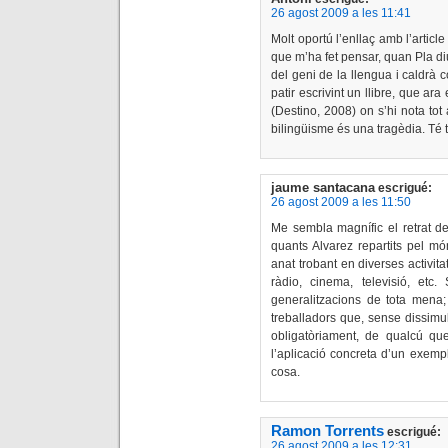
26 agost 2009 a les 11:41
Molt oportú l’enllaç amb l’articl
que m’ha fet pensar, quan Pla di
del geni de la llengua i caldrà c
patir escrivint un llibre, que ara 
(Destino, 2008) on s’hi nota tot 
bilingüisme és una tragèdia. Té t
jaume santacana
escrigué:
26 agost 2009 a les 11:50
Me sembla magnífic el retrat de
quants Alvarez repartits pel mó
anat trobant en diverses activita
ràdio, cinema, televisió, etc
generalitzacions de tota mena; i
treballadors que, sense dissimu
obligatòriament, de qualcú que 
l’aplicació concreta d’un exemp
cosa.
Ramon Torrents
escrigué:
26 agost 2009 a les 12:31