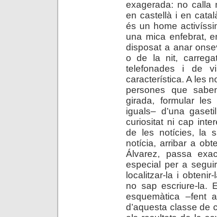
exagerada: no calla
en castellà i en catal
és un home activíssim
una mica enfebrat, e
disposat a anar onsev
o de la nit, carrega
telefonades i de vi
característica. A les 
persones que saben
girada, formular les
iguals– d’una gaseti
curiositat ni cap inte
de les notícies, la
notícia, arribar a obt
Álvarez, passa exa
especial per a seguir
localitzar-la i obtenir
no sap escriure-la. 
esquemàtica –fent ar
d’aquesta classe de c