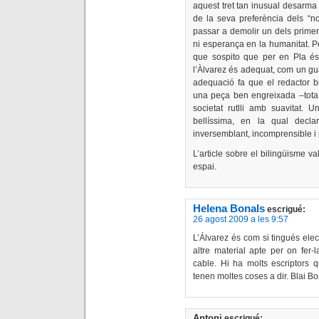
aquest tret tan inusual desarma
de la seva preferència dels “no
passar a demolir un dels primer
ni esperança en la humanitat. Pe
que sospito que per en Pla és 
l’Àlvarez és adequat, com un gu
adequació fa que el redactor bib
una peça ben engreixada –tota
societat rutlli amb suavitat. U
bellíssima, en la qual decla
inversemblant, incomprensible i 
L’article sobre el bilingüisme 
espai.
Helena Bonals
escrigué:
26 agost 2009 a les 9:57
L’Álvarez és com si tingués elec
altre material apte per on fer-
cable. Hi ha molts escriptors 
tenen moltes coses a dir. Blai B
Antoni
escrigué: