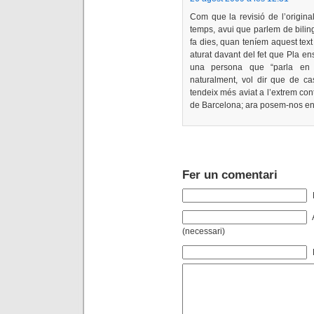
Com que la revisió de l’origina
temps, avui que parlem de bilin
fa dies, quan teníem aquest tex
aturat davant del fet que Pla en
una persona que “parla en ca
naturalment, vol dir que de cas
tendeix més aviat a l’extrem cont
de Barcelona; ara posem-nos en
Fer un comentari
(necessari)