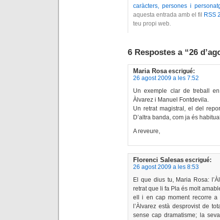
caràcters, persones i personat
aquesta entrada amb el fil
RSS 2
teu propi web.
6 Respostes a “26 d’ag
Maria Rosa
escrigué:
26 agost 2009 a les 7:52
Un exemple clar de treball en 
Àlvarez i Manuel Fontdevila.
Un retrat magistral, el del rep
D’altra banda, com ja és habitua
A reveure,
Florenci Salesas
escrigué:
26 agost 2009 a les 8:53
El que dius tu, Maria Rosa: l’
retrat que li fa Pla és molt amab
ell i en cap moment recorre a l
l’Àlvarez està desprovist de t
sense cap dramatisme; la seva