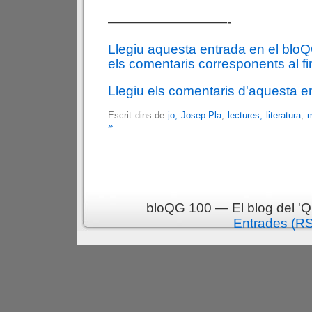
—————————-
Llegiu aquesta entrada en el blo
els comentaris corresponents al fin
Llegiu els comentaris d'aquesta e
Escrit dins de
jo, Josep Pla
,
lectures, literatura
,
m
»
bloQG 100 — El blog del 'Q
Entrades (R