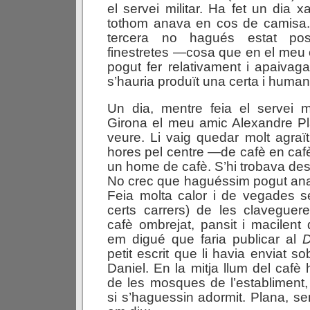
el servei militar. Ha fet un dia x
tothom anava en cos de camisa.
tercera no hagués estat poss
finestretes —cosa que en el meu
pogut fer relativament i apaivag
s’hauria produït una certa i human
Un dia, mentre feia el servei m
Girona el meu amic Alexandre P
veure. Li vaig quedar molt agra
hores pel centre —de cafè en caf
un home de cafè. S’hi trobava des
No crec que haguéssim pogut anar 
Feia molta calor i de vegades se
certs carrers) de les clavegue
cafè ombrejat, pansit i macilent 
em digué que faria publicar al
D
petit escrit que li havia enviat so
Daniel. En la mitja llum del cafè h
de les mosques de l’establiment
si s’haguessin adormit. Plana, s