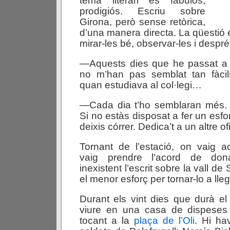
tema literari és fabulós,
prodigiós. Escriu sobre
Girona, però sense retòrica,
d’una manera directa. La qüestió 
mirar-les bé, observar-les i despré
—Aquests dies que he passat a 
no m’han pas semblat tan fàcil
quan estudiava al col·legi…
—Cada dia t’ho semblaran més. Es
Si no estàs disposat a fer un esf
deixis córrer. Dedica’t a un altre ofi
Tornant de l’estació, on vaig 
vaig prendre l’acord de don
inexistent l’escrit sobre la vall de 
el menor esforç per tornar-lo a llegi
Durant els vint dies que durà el 
viure en una casa de dispeses 
tocant a la
plaça de l’Oli
. Hi ha