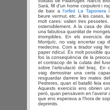
soldats de Palafrugell: Narcís Bi
Sarà, fill d’un home corpulent i r
de baix a
l’orfeó La Taponera
i
beure vermut, etc. A les cases, l
molt cares: valien tres pessetes.
ostensiblement. A la casa de d
una fabulosa quantitat de monget
irrompibles. En els exercicis d
Montjuïc, no vaig encertar cap 
medecina. Com a tirador vaig fe
paper ridícul. És molt possible q
fos la conseqüència de la preoc
el contracop de la culata del fusel
sobre l’articulació del braç. En
vaig demostrar una certa capa
resguardar darrere les mates de
Pedreres, quan el batalló feia exer
Aquests exercicis ens obrien un
però, quan pensàvem en l’avenir
que ens esperava a l’hora de so
deprimits.