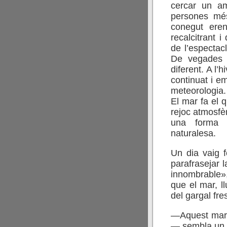
cercar un am
persones més
conegut eren
recalcitrant i
de l’espectac
De vegades c
diferent. A l’
continuat i e
meteorologia.
El mar fa el 
rejoc atmosfè
una forma 
naturalesa.
Un dia vaig f
parafrasejar l
innombrable»,
que el mar, l
del gargal fre
—Aquest mar —
— sembla un s