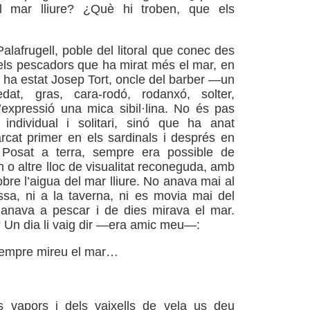
l mar lliure? ¿Què hi troben, que els
alafrugell, poble del litoral que conec des
dels pescadors que ha mirat més el mar, en
 ha estat Josep Tort, oncle del barber —un
at, gras, cara-rodó, rodanxó, solter,
’expressió una mica sibil·lina. No és pas
individual i solitari, sinó que ha anat
cat primer en els sardinals i després en
. Posat a terra, sempre era possible de
n o altre lloc de visualitat reconeguda, amb
sobre l’aigua del mar lliure. No anava mai al
ssa, ni a la taverna, ni es movia mai del
 anava a pescar i de dies mirava el mar.
 Un dia li vaig dir —era amic meu—:
sempre mireu el mar…
 vapors i dels vaixells de vela us deu