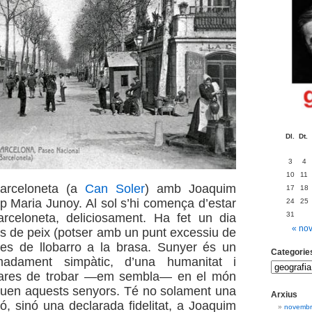
Dl.
Dt.
3
4
10
11
Barceloneta (a
Can Soler
) amb Joaquim
17
18
p Maria Junoy. Al sol s’hi comença d’estar
24
25
31
arceloneta, deliciosament. Ha fet un dia
« no
òs de peix (potser amb un punt excessiu de
lles de llobarro a la brasa. Sunyer és un
Categorie
adament simpàtic, d’una humanitat i
rares de trobar —em sembla— en el món
uen aquests senyors. Té no solament una
Arxius
ó, sinó una declarada fidelitat, a Joaquim
novembr