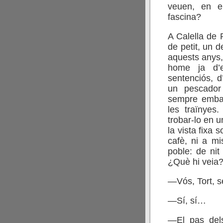
veuen, en e
fascina?
A Calella de P
de petit, un 
aquests anys,
home ja d’ed
sentenciós, d
un pescador 
sempre embar
les traïnyes
trobar-lo en u
la vista fixa 
cafè, ni a mi
poble: de nit
¿Què hi veia?
—Vós, Tort, 
—Sí, sí…
—El pas dels