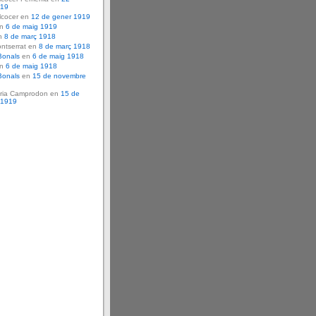
919
lcocer en
12 de gener 1919
en
6 de maig 1919
n
8 de març 1918
ntserrat en
8 de març 1918
Bonals
en
6 de maig 1918
en
6 de maig 1918
Bonals
en
15 de novembre
ria Camprodon en
15 de
 1919