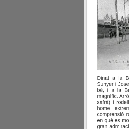
Dinat a la 
Sunyer i Jose
bé, i a la B
magnífic. Arr
safrà) i rode
home extrem
comprensió 
en què es mo
gran admiraci