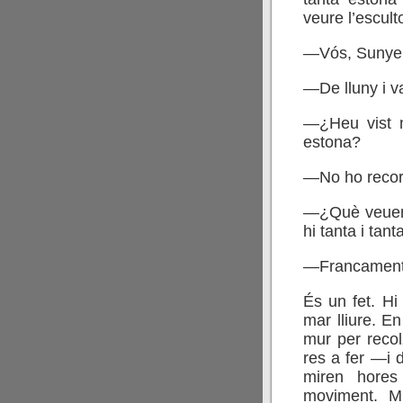
veure l’escult
—Vós, Sunyer
—De lluny i 
—¿Heu vist m
estona?
—No ho recor
—¿Què veuen e
hi tanta i tan
—Francament
És un fet. H
mar lliure. En
mur per recol
res a fer —i 
miren hores
moviment. M