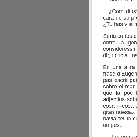
—¿Com dius?
cara de sorp
¿Tu has vist 
Seria curiós d
entre la ge
consideressin
dir, fictícia, i
En una altra
frase d’Eugen
pas escrit g
sobre el mar.
que fa poc h
adjectius sob
cosa —cosa q
gran nuesa». 
havia fet la 
un gest.