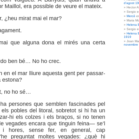
d’agost 1
or Maillol, era possible de veure el mateix.
Hector A
Sergio 
Mercè
e
, ¿heu mirat mai el mar?
Maria Mo
Helena 
Sergio 
vagament.
Helena 
1919
Joan Ma
ai que alguna dona el mirés una certa
novembre
do ben bé… No ho crec.
n el mar lliure aquesta gent per passar-
ta estona?
, no ho sé…
i ha persones que semblen fascinades pel
 els pobles del litoral, sobretot si hi ha un
zar-hi els colzes i els braços, si no tenen
de vegades encara que tinguin feina— se’l
 i hores, sense fer, en general, cap
’he preguntat moltes vegades: ¿què hi