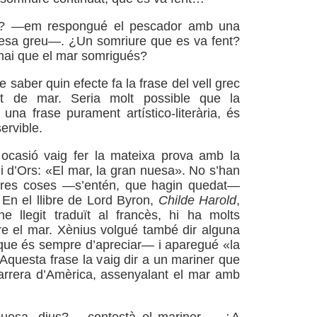
 —em respongué el pescador amb una
resa greu—. ¿Un somriure que es va fent?
mai que el mar somrigués?
e saber quin efecte fa la frase del vell grec
nt de mar. Seria molt possible que la
 una frase purament artístico-literària, és
nservible.
 ocasió vaig fer la mateixa prova amb la
i d’Ors: «El mar, la gran nuesa». No s’han
aires coses —s’entén, que hagin quedat—
 En el llibre de Lord Byron,
Childe Harold
,
e llegit traduït al francès, hi ha molts
re el mar. Xènius volgué també dir alguna
ue és sempre d’apreciar— i aparegué «la
Aquesta frase la vaig dir a un mariner que
carrera d’Amèrica, assenyalant el mar amb