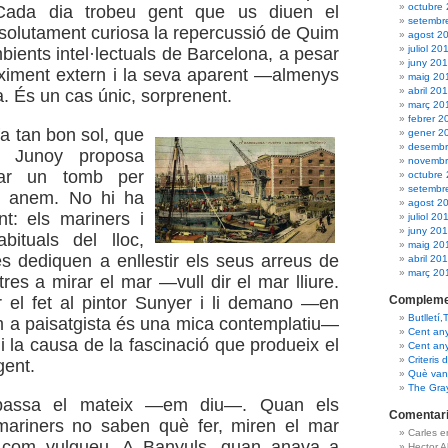
octubre
 Cada dia trobeu gent que us diuen el
setembr
solutament curiosa la repercussió de Quim
agost 2
juliol 20
bients intel·lectuals de Barcelona, a pesar
juny 20
ximent extern i la seva aparent —almenys
maig 20
abril 20
a. És un cas únic, sorprenent.
març 20
febrer 2
fa tan bon sol, que
gener 2
desembr
a Junoy proposa
novembr
ar un tomb per
octubre
setembr
Hi anem. No hi ha
agost 2
t: els mariners i
juliol 20
juny 20
bituals del lloc,
maig 20
s dediquen a enllestir els seus arreus de
abril 20
març 20
tres a mirar el mar —vull dir el mar lliure.
Compleme
 el fet al pintor Sunyer i li demano —en
Butlletí,
om a paisatgista és una mica contemplatiu—
Cent an
i la causa de la fascinació que produeix el
Cent an
Criteris 
gent.
Què van 
The Gra
passa el mateix —em diu—. Quan els
Comentari
mariners no saben què fer, miren el mar
Carles 
 com vulgueu. A Banyuls, quan anava a
Hector 