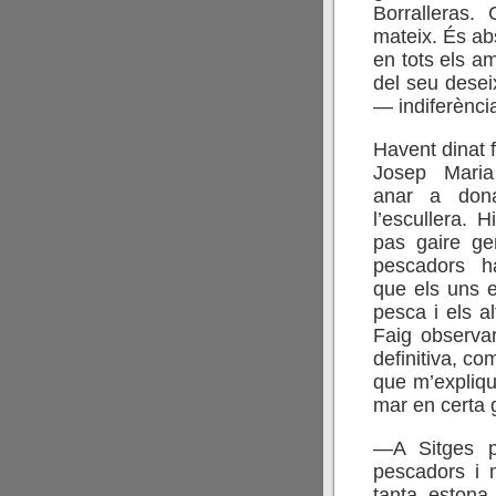
Borralleras.
mateix. És ab
en tots els am
del seu desei
— indiferènci
Havent dinat 
Josep Mari
anar a don
l’escullera. 
pas gaire gen
pescadors ha
que els uns e
pesca i els al
Faig observar
definitiva, c
que m’expliqu
mar en certa 
—A Sitges 
pescadors i 
tanta estona