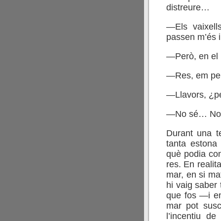
distreure…
—Els vaixell
passen m’és i
—Però, en el
—Res, em pe
—Llavors, ¿pe
—No sé… No t
Durant una t
tanta estona
què podia con
res. En realit
mar, en si mat
hi vaig saber
que fos —i en
mar pot susci
l’incentiu d