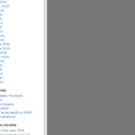
 2019
e 2019
019
19
19
19
19
19
019
019
e 2018
e 2018
 2018
e 2018
018
18
18
18
18
18
nts
Twitter, Facebook
ys
ys després
d’edició
dir del bloQG el 2008?
y Notebook
s recents
en
8 de març 1918
Alcocer Femenia en
22