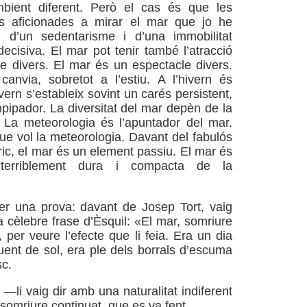
bient diferent. Però el cas és que les
 aficionades a mirar el mar que jo he
 d’un sedentarisme i d’una immobilitat
 decisiva. El mar pot tenir també l’atracció
le divers. El mar és un espectacle divers.
anvia, sobretot a l’estiu. A l’hivern és
hivern s’estableix sovint un carés persistent,
mpipador. La diversitat del mar depèn de la
 La meteorologia és l’apuntador del mar.
que vol la meteorologia. Davant del fabulós
ric, el mar és un element passiu. El mar és
terriblement dura i compacta de la
er una prova: davant de Josep Tort, vaig
a cèlebre frase d’Èsquil: «El mar, somriure
 per veure l’efecte que li feia. Era un dia
luent de sol, era ple dels borrals d’escuma
sc.
li vaig dir amb una naturalitat indiferent
omriure continuat, que es va fent…