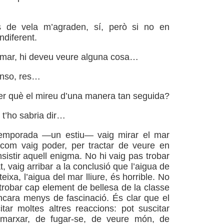
s de vela m’agraden, sí, però si no en
ndiferent.
 mar, hi deveu veure alguna cosa…
nso, res…
r què el mireu d’una manera tan seguida?
’ho sabria dir…
emporada —un estiu— vaig mirar el mar
 com vaig poder, per tractar de veure en
sistir aquell enigma. No hi vaig pas trobar
at, vaig arribar a la conclusió que l’aigua de
eixa, l’aigua del mar lliure, és horrible. No
 trobar cap element de bellesa de la classe
cara menys de fascinació. És clar que el
tar moltes altres reaccions: pot suscitar
e marxar, de fugar-se, de veure món, de