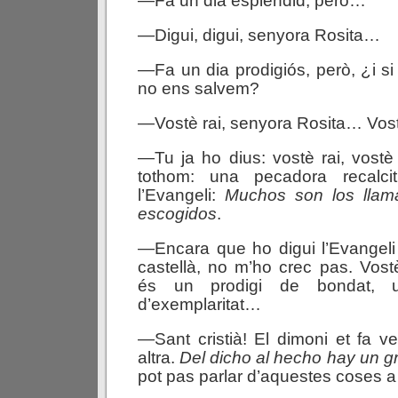
—Fa un dia esplèndid, però…
—Digui, digui, senyora Rosita…
—Fa un dia prodigiós, però, ¿i si 
no ens salvem?
—Vostè rai, senyora Rosita… Vos
—Tu ja ho dius: vostè rai, vost
tothom: una pecadora recalci
l’Evangeli:
Muchos son los llam
escogidos
.
—Encara que ho digui l’Evangeli
castellà, no m’ho crec pas. Vost
és un prodigi de bondat, u
d’exemplaritat…
—Sant cristià! El dimoni et fa 
altra.
Del
dicho
al
hecho
hay
un
g
pot pas parlar d’aquestes coses a