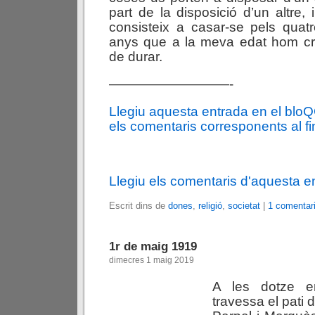
part de la disposició d’un altre, i
consisteix a casar-se pels quat
anys que a la meva edat hom cr
de durar.
—————————-
Llegiu aquesta entrada en el blo
els comentaris corresponents al fin
Llegiu els comentaris d'aquesta e
Escrit dins de
dones
,
religió
,
societat
|
1 comentari
1r de maig 1919
dimecres 1 maig 2019
A les dotze e
travessa el pati