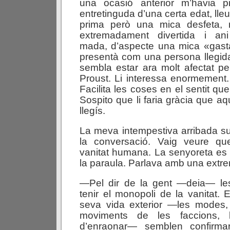
una ocasió anterior m’havia p
entretinguda d’una certa edat, ll
prima però una mica desfeta, 
extremadament divertida i ani
mada, d’aspecte una mica «gas
presentà com una persona llegida
sembla estar ara molt afectat pe
Proust. Li interessa enormement. 
Facilita les coses en el sentit que 
Sospito que li faria gràcia que a
llegís.
La meva intempestiva arribada 
la conversació. Vaig veure qu
vanitat humana. La senyoreta es 
la paraula. Parlava amb una extre
—Pel dir de la gent —deia— l
tenir el monopoli de la vanitat. 
seva vida exterior —les modes,
moviments de les faccions,
d’enraonar— semblen confirma