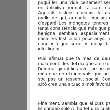
pugui fer una vida certament se
en definitiva normal. La carn, so
Aquests bistecs coriacis, tall
orella de gat, arrasats i xucla
d’espart! Les mongetes tendres 
tanta consistència que més que 
benigna semblen especialment 
casa. És trist, a tan pocs anys, h
conclusió que si no es menja b
intel·ligent.
Puc afirmar que fa més de de
malament: des del dia que a onze 
l’internat gironí fins avui, no he 
més que en els intervals que he
sóc pas un ressentit social. Co
això crea una situació molt favorab
Finalment, sembla que al curs p
El condeixeble A. ha fet una cria