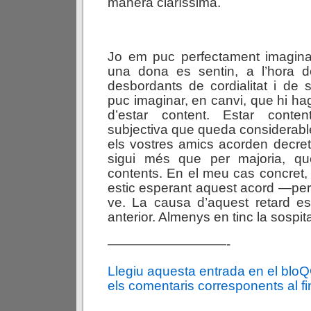
manera claríssima.
Jo em puc perfectament imagin
una dona es sentin, a l’hora de
desbordants de cordialitat i de 
puc imaginar, en canvi, que hi hag
d’estar content. Estar cont
subjectiva que queda considerabl
els vostres amics acorden decre
sigui més que per majoria, qu
contents. En el meu cas concret,
estic esperant aquest acord —pe
ve. La causa d’aquest retard es
anterior. Almenys en tinc la sospit
—————————-
Llegiu aquesta entrada en el blo
els comentaris corresponents al fin