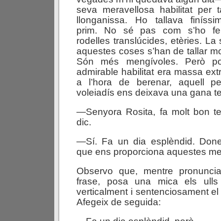
seva meravellosa habilitat per ta
llonganissa. Ho tallava finíssi
prim. No sé pas com s’ho fe
rodelles translúcides, etèries. L
aquestes coses s’han de tallar mol
Són més mengívoles. Però po
admirable habilitat era massa extr
a l’hora de berenar, aquell per
voleiadís ens deixava una gana ter
—Senyora Rosita, fa molt bon 
dic.
—Sí. Fa un dia esplèndid. Don
que ens proporciona aquestes m
Observo que, mentre pronuncia
frase, posa una mica els ulls
verticalment i sentenciosament el 
Afegeix de seguida: