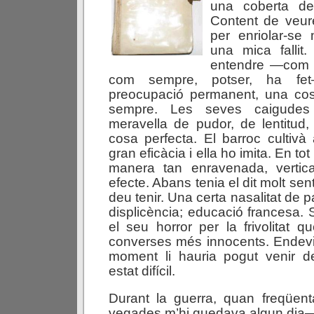
una coberta de 
Content de veure
per enriolar-s
una mica fallit
entendre —com f
com sempre, potser, ha f
preocupació permanent, una co
sempre. Les seves caigudes
meravella de pudor, de lentitud
cosa perfecta. El barroc cultiv
gran eficàcia i ella ho imita. En t
manera tan enravenada, vertica
efecte. Abans tenia el dit molt sen
deu tenir. Una certa nasalitat de p
displicència; educació francesa.
el seu horror per la frivolitat q
converses més innocents. Endevi
moment li hauria pogut venir 
estat difícil.
Durant la guerra, quan freqüe
vegades m’hi quedava algun dia—,