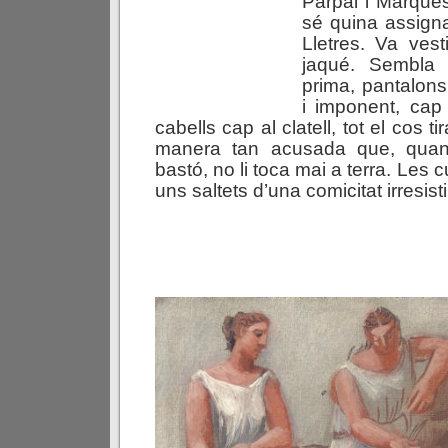
Parpal i Marquès
sé quina assigna
Lletres. Va vest
jaqué. Sembla
prima, pantalons 
i imponent, cap p
cabells cap al clatell, tot el cos t
manera tan acusada que, qua
bastó, no li toca mai a terra. Les c
uns saltets d’una comicitat irresisti