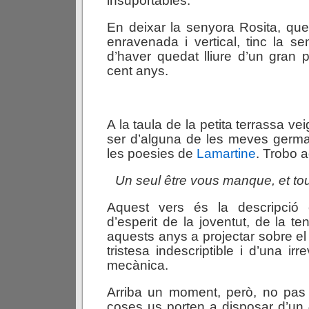
insuportables.
En deixar la senyora Rosita, qu
enravenada i vertical, tinc la se
d’haver quedat lliure d’un gran
cent anys.
A la taula de la petita terrassa ve
ser d’alguna de les meves germa
les poesies de
Lamartine
. Trobo a
Un
seul
être
vous
manque,
et
to
Aquest vers és la descripció 
d’esperit de la joventut, de la t
aquests anys a projectar sobre el
tristesa indescriptible i d’una irr
mecànica.
Arriba un moment, però, no pas 
coses us porten a disposar d’un