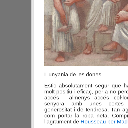
Llunyania de les dones.
Estic absolutament segur que ha
molt positiu i eficaç, per a no per
accés —almenys accés col·lo
senyora amb unes certes po
generositat i de tendresa. Tan a
com portar la roba neta. Comp
l’agraïment de
Rousseau per Ma