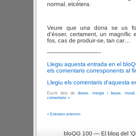
normal, etcètera.
Veure que una dona se us fo
d’ésser, certament, un magnífic
fos, cas de produir-se, tan car…
—————————-
Llegiu aquesta entrada en el blo
els comentaris corresponents al fin
Llegiu els comentaris d'aquesta e
Escrit dins de
dones
,
menjar i beure
,
moral
comentaris »
« Entrades anteriors
bloQG 100 — El blog del 'Q