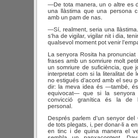
—De tota manera, un o altre es d
una llàstima que una persona 
amb un pam de nas.
—Sí, realment, seria una llàstima
s’ha de vigilar, vigilar nit i dia, ten
qualsevol moment pot venir l’em
La senyora Rosita ha pronunciat
frases amb un somriure molt petit
un somriure de suficiència, que 
interpretat com si la literalitat d
no estigués d’acord amb el seu 
dir: la meva idea és —també, és 
equivocat— que si la senyora 
convicció granítica és la de 
personal.
Després parlem d’un senyor del 
de tots plegats, i, per donar-li a e
en tinc i de quina manera el ve
sembla un panxacontent. Da