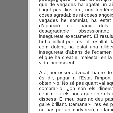
que de vegades ha agafat un ai
tingut pas, fins ara, una tendè
coses agradables ni coses angoix
vegades he somniat, ha estat
d’aparició del pànic dels
desagradable i obsessionant: 
inseguretat exactament. El resul
hi ha influït per res: el resultat,
com dolent, ha estat una allibe
inseguretat d’abans de l’examen
el que ha creat el malestar en la
vida inconscient.
Ara, per ésser advocat, hauré de 
és dir, pagar a l’Estat l’impor
obtenir-lo. No sé pas quant val aqu
comprar-lo, ¿on són els diner
cèntim —i els pocs que tinc els 
dispesa. El meu pare no deu pas 
gaire brillant. Demanar-li res és
no pas per animadversió, certame