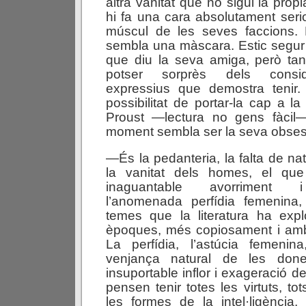
altra vanitat que no sigui la pròp
hi fa una cara absolutament ser
múscul de les seves faccions.
sembla una màscara. Estic segur q
que diu la seva amiga, però tan
potser sorprès dels consid
expressius que demostra tenir.
possibilitat de portar-la cap a l
Proust —lectura no gens fàcil
moment sembla ser la seva obsess
—És la pedanteria, la falta de nat
la vanitat dels homes, el que
inaguantable avorriment i
l’anomenada perfídia femenina
temes que la literatura ha expl
èpoques, més copiosament i am
La perfídia, l’astúcia femenina
venjança natural de les don
insuportable inflor i exageració de
pensen tenir totes les virtuts, tot
les formes de la intel·ligència, 