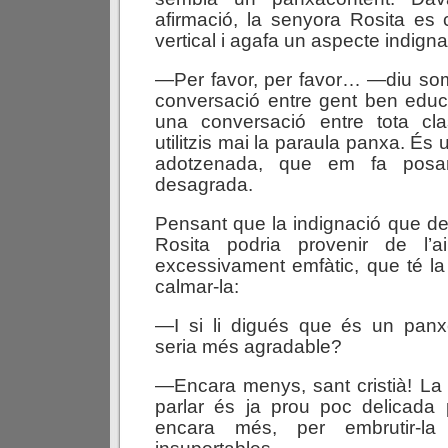
afirmació, la senyora Rosita es c
vertical i agafa un aspecte indigna
—Per favor, per favor… —diu s
conversació entre gent ben educad
una conversació entre tota cl
utilitzis mai la paraula panxa. És 
adotzenada, que em fa posa
desagrada.
Pensant que la indignació que d
Rosita podria provenir de l’a
excessivament emfàtic, que té la 
calmar-la:
—I si li digués que és un panxe
seria més agradable?
—Encara menys, sant cristià! La
parlar és ja prou poc delicada 
encara més, per embrutir-la