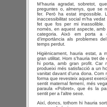
M’hauria agradat, sobretot, qu
preguntes o, almenys, que se n
fer. Però ha estat impossible.
inaccessibilitat social m’ha vedat
fet que fos per mi inassolible. 
només, en aquest aspecte, amb 
categoria. Això em porta a
d’importància als problemes del
temps perdut.
Higiènicament, hauria estat, a
gran utilitat. Hom s’hauria tret de
hi porta, amb gran profit. Car
produeixi més satisfacció a un h
vanitat davant d’una dona. Com 
forma que revesteix aquest exercic
sentit maternal femení, més veg
paraula «Pobret», que és la p
sentit per a l’altre sexe.
Així, doncs, tothom hi hauria sor