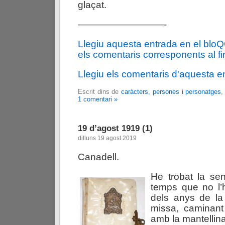
glaçat.
—————————-
Llegiu aquesta entrada en el blo
els comentaris corresponents al fin
Llegiu els comentaris d'aquesta e
Escrit dins de
caràcters, persones i personatges
1 comentari »
19 d’agost 1919 (1)
dilluns 19 agost 2019
Canadell.
He trobat la sen
temps que no l’h
dels anys de la
missa, caminant
amb la mantellina,