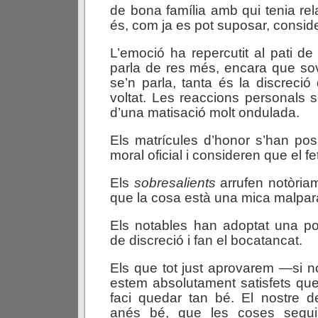
de bona família amb qui tenia rel
és, com ja es pot suposar, consid
L’emoció ha repercutit al pati de 
parla de res més, encara que so
se’n parla, tanta és la discreció
voltat. Les reaccions personals s
d’una matisació molt ondulada.
Els matrícules d’honor s’han pos
moral oficial i consideren que el f
Els
sobresalients
arrufen notòriam
que la cosa està una mica malpar
Els notables han adoptat una po
de discreció i fan el bocatancat.
Els que tot just aprovarem —si
estem absolutament satisfets q
faci quedar tan bé. El nostre d
anés bé, que les coses segui