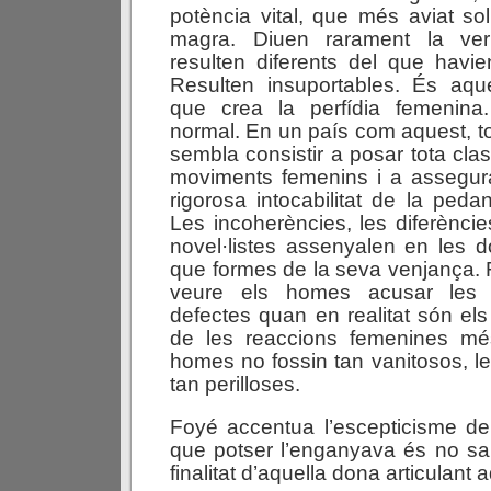
potència vital, que més aviat so
magra. Diuen rarament la veri
resulten diferents del que havie
Resulten insuportables. És aque
que crea la perfídia femenina
normal. En un país com aquest, to
sembla consistir a posar tota cla
moviments femenins i a assegurar
rigorosa intocabilitat de la peda
Les incoherències, les diferènci
novel·listes assenyalen en les
que formes de la seva venjança. 
veure els homes acusar les 
defectes quan en realitat són el
de les reaccions femenines més
homes no fossin tan vanitosos, l
tan perilloses.
Foyé accentua l’escepticisme de
que potser l’enganyava és no sa
finalitat d’aquella dona articulant 