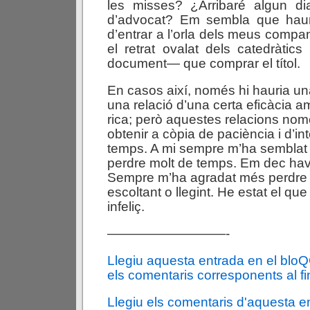
les misses? ¿Arribaré algun dia
d’advocat? Em sembla que haur
d’entrar a l’orla dels meus com
el retrat ovalat dels catedràtics
document— que comprar el títol.
En casos així, només hi hauria una
una relació d’una certa eficàcia 
rica; però aquestes relacions no
obtenir a còpia de paciència i d’in
temps. A mi sempre m’ha semblat 
perdre molt de temps. Em dec hav
Sempre m’ha agradat més perdre 
escoltant o llegint. He estat el que
infeliç.
—————————-
Llegiu aquesta entrada en el blo
els comentaris corresponents al fin
Llegiu els comentaris d'aquesta e