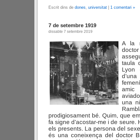
Escrit dins de
dones
,
universitat
|
1 comentari »
7 de setembre 1919
dissabte 7 setembre 2019
A la 
doct
asseg
taula 
Lyon 
d’una
femení
amic 
aviad
una ni
Ramb
prodigiosament bé. Quim, que em
fa signe d’acostar-me i de seure. 
els presents. La persona del sex
és una coneixença del doctor Bo