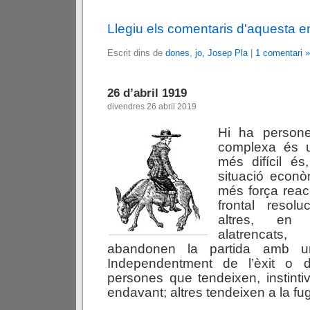
Llegiu els comentaris d'aquesta e
Escrit dins de
dones
,
jo, Josep Pla
|
1 comentari »
26 d’abril 1919
divendres 26 abril 2019
Hi ha perso
complexa és u
més difícil és
situació econò
més força rea
frontal resolu
altres, en 
alatrencats
abandonen la partida amb una
Independentment de l’èxit o d
persones que tendeixen, instint
endavant; altres tendeixen a la fugi