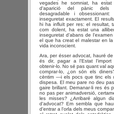
vegades he somniat, ha estat
d’aparició del pànic dels
desagradable i obsessionant: 
inseguretat exactament. El resul
hi ha influït per res: el resultat,
com dolent, ha estat una allibe
inseguretat d’abans de l’examen
el que ha creat el malestar en la
vida inconscient.
Ara, per ésser advocat, hauré de 
és dir, pagar a l’Estat l’impor
obtenir-lo. No sé pas quant val aqu
comprar-lo, ¿on són els diner
cèntim —i els pocs que tinc els 
dispesa. El meu pare no deu pas 
gaire brillant. Demanar-li res és
no pas per animadversió, certame
les misses? ¿Arribaré algun dia
d’advocat? Em sembla que haur
d’entrar a l’orla dels meus com