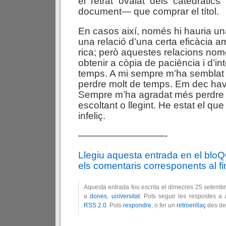
el retrat ovalat dels catedràtics
document— que comprar el títol.
En casos així, només hi hauria una
una relació d’una certa eficàcia 
rica; però aquestes relacions no
obtenir a còpia de paciència i d’in
temps. A mi sempre m’ha semblat 
perdre molt de temps. Em dec hav
Sempre m’ha agradat més perdre 
escoltant o llegint. He estat el que
infeliç.
—————————-
Llegiu aquesta entrada en el blo
els comentaris corresponents al fin
Aquesta entrada fou escrita el dimecres 25 setemb
a
dones
,
universitat
. Pots seguir les respostes a 
RSS 2.0
. Pots
respondre
, o fer un
retroenllaç
des del