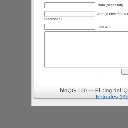
Nom (necessari)
Adreça electrònica (
(necessari)
Lloc web
bloQG 100 — El blog del 'Q
Entrades (R