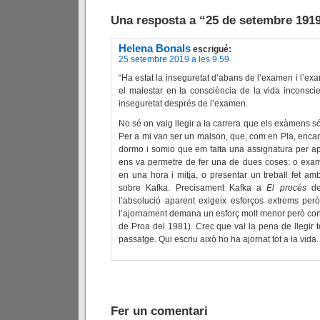
Una resposta a “25 de setembre 191
Helena Bonals
escrigué:
25 setembre 2019 a les 9.59
“Ha estat la inseguretat d’abans de l’examen i l’ex
el malestar en la consciència de la vida inconscie
inseguretat després de l’examen.
No sé on vaig llegir a la carrera que els exàmens s
Per a mi van ser un malson, que, com en Pla, encar
dormo i somio que em falta una assignatura per apr
ens va permetre de fer una de dues coses: o exami
en una hora i mitja, o presentar un treball fet 
sobre Kafka. Precisament Kafka a
El procés
dei
l’absolució aparent exigeix esforços extrems pe
l’ajornament demana un esforç molt menor però cons
de Proa del 1981). Crec que val la pena de llegir 
passatge. Qui escriu això ho ha ajornat tot a la vida.
Fer un comentari