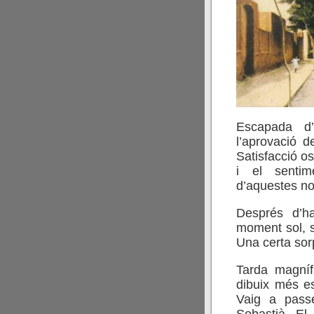
Escapada d
l’aprovació d
Satisfacció os
i el sentim
d’aquestes no
Després d’ha
moment sol, se
Una certa sor
Tarda magnífi
dibuix més es
Vaig a pass
Sebastià. El