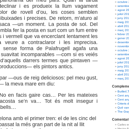
octubre
clinar i es produeix la llum vagament
setembr
agost 2
lor de rovell d’ou, les coses semblen
juliol 20
buixades i precises. De retorn, m’aturo al
juny 20
maig 20
saca —un moment. La posta de sol. Del
abril 20
embla fer la posta en surt com un fum entre
març 20
febrer 2
s i vermell que va encerclant lentament les
gener 2
a veure a contraclaror i les imprecisa.
desembr
novembr
ó sense forma de Palafrugell agafa una
octubre
 suavitat incomparables —com si es veiés
setembr
agost 2
 d’aquells darrers termes que pintaven —
juliol 20
produccions— els pintors antics.
juny 20
maig 20
abril 20
opar —ous de reig deliciosos: pel meu gust,
març 20
et— la meva mare em diu:
Compleme
Butlletí,
o en facis gaire cas… Per les mateixes
Cent an
Cent an
acosta se’n va… Tot és molt insegur i
Criteris 
abells…
Què van 
The Gra
lona amb el primer tren: el de les cinc del
Comentari
assat la més gran part de la nit al llit
Carles 
Hector 