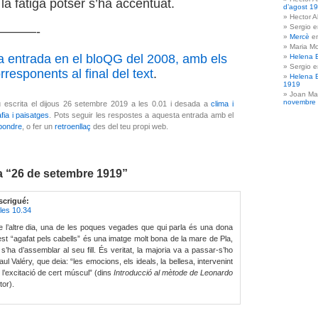
la fatiga potser s’ha accentuat.
d’agost 1
Hector A
Sergio 
———-
Mercè
e
Maria Mo
a entrada en el bloQG del 2008, amb els
Helena 
Sergio 
responents al final del text
.
Helena 
1919
Joan Ma
novembre
 escrita el dijous 26 setembre 2019 a les 0.01 i desada a
clima i
fia i paisatges
. Pots seguir les respostes a aquesta entrada amb el
pondre
, o fer un
retroenllaç
des del teu propi web.
a “26 de setembre 1919”
scrigué:
les 10.34
 l’altre dia, una de les poques vegades que qui parla és una dona
est “agafat pels cabells” és una imatge molt bona de la mare de Pla,
’ha d’assemblar al seu fill. És veritat, la majoria va a passar-s’ho
 Valéry, que deia: “les emocions, els ideals, la bellesa, intervenint
l’excitació de cert múscul” (dins
Introducció al mètode de Leonardo
tor).