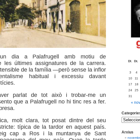
’un dia a Palafrugell amb motiu de
Dl.
Dt.
e les últimes assignatures de la carrera.
tensible de la família —però sense la inflor
3
4
entalisme habitual i excessiu davant
10
11
tícies.
17
18
24
25
ver parlat de tot això i trobar-me un
31
nto que a Palafrugell no hi tinc res a fer.
« no
presa.
Categorie
ca, molt clara, tot posat dintre del seu
tricte: típica de la tardor en aquest país.
Arxius
eig cap a Ros i la muntanya de Sant
novembr
 panorama del meu país. Quan la tarda