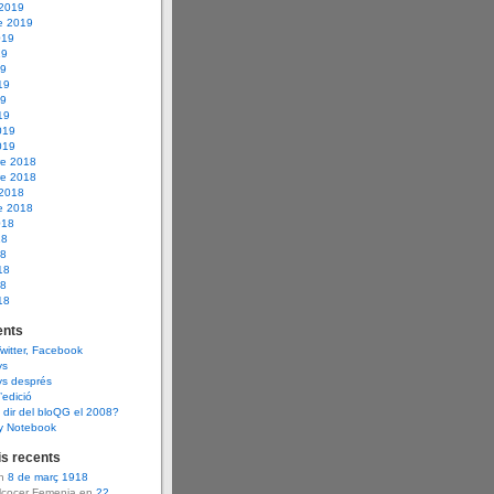
 2019
e 2019
019
19
19
19
19
19
019
019
e 2018
e 2018
 2018
e 2018
018
18
18
18
18
18
nts
Twitter, Facebook
ys
ys després
d’edició
dir del bloQG el 2008?
y Notebook
s recents
en
8 de març 1918
Alcocer Femenia en
22