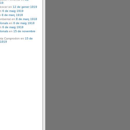
919
lcocer en
12 de gener 1919
en
6 de maig 1919
n
8 de març 1918
ntserrat en
8 de març 1918
Bonals
en
6 de maig 1918
en
6 de maig 1918
Bonals
en
15 de novembre
ria Camprodon en
15 de
 1919