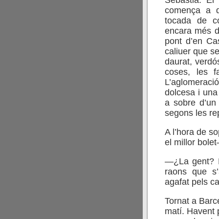
comença a de
tocada de co
encara més di
pont d’en Ca
caliuer que s
daurat, verdó
coses, les f
L’aglomeraci
dolcesa i una
a sobre d’un
segons les re
A l’hora de s
el millor bol
—¿La gent? N
raons que s’
agafat pels c
Tornat a Barce
matí. Havent p