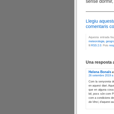
sense dormir, 
——————
Llegiu aquest
comentaris cor
Aquesta entrada fou
meteorologia
,
geogra
fil
RSS 2.0
. Pots
res
Una resposta 
Helena Bonals
e
26 setembre 2019 a 
Com la senyoreta de
en aquest diari. Aqu
que en alguna cosa s
bé, pocs són com Paul
com a condicions de 
da Vinci
, d’aquest au