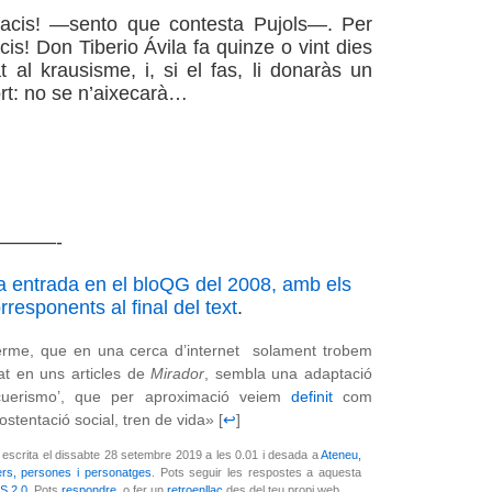
acis! —sento que contesta Pujols—. Per
acis! Don Tiberio Ávila fa quinze o vint dies
t al krausisme, i, si el fas, li donaràs un
rt: no se n’aixecarà…
———-
a entrada en el bloQG del 2008, amb els
responents al final del text
.
rme, que en una cerca d’internet solament trobem
t en uns articles de
Mirador
, sembla una adaptació
acuerismo’, que per aproximació veiem
definit
com
ostentació social, tren de vida» [
↩
]
 escrita el dissabte 28 setembre 2019 a les 0.01 i desada a
Ateneu,
ers, persones i personatges
. Pots seguir les respostes a aquesta
S 2.0
. Pots
respondre
, o fer un
retroenllaç
des del teu propi web.