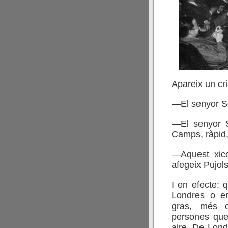
Apareix un cri
—El senyor S
—El senyor 
Camps, ràpid,
—Aquest xic
afegeix Pujols
I en efecte:
Londres o e
gras, més o
persones que 
aire. De Lond