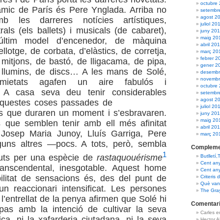
octubre
amic de París és Pere Ynglada. Arriba no
setembr
agost 2
b les darreres notícies artístiques,
juliol 20
atrals (els ballets) i musicals (de cabaret),
juny 20
maig 20
últim model d’encenedor, de màquina
abril 20
rellotge, de corbata, d’elàstics, de corretja,
març 20
febrer 2
 mitjons, de bastó, de lligacama, de pipa,
gener 2
 llumins, de discs… A les mans de Solé,
desembr
novembr
imietats agafen un aire fabulós i
octubre
i. A casa seva deu tenir considerables
setembr
agost 2
’aquestes
coses passades de
juliol 20
que duraren un moment i s’esbravaren.
juny 20
maig 20
 que semblen tenir amb ell més afinitat
abril 20
Josep Maria Junoy, Lluís Garriga, Pere
març 20
guns altres —pocs. A tots, però, sembla
Compleme
1
tuts per una espècie de
rastaquouérisme
Butlletí,
Cent an
transcendental, inesgotable. Aquest home
Cent an
ilitat de sensacions és, des del punt de
Criteris 
Què van 
, un reaccionari intensificat. Les persones
The Gra
l’entrellat de la penya afirmen que Solé hi
Comentari
 pas amb la intenció de cultivar la seva
Carles 
fica, ni la xafarderia ciutadana, ni la seva
Hector 