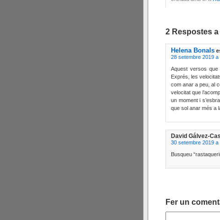
2 Respostes a
Helena Bonals
e
28 setembre 2019 a 
Aquest versos que “S
Exprés, les velocita
com anar a peu, al co
velocitat que l’aco
un moment i s’esbra
que sol anar més a l
David Gálvez-Cas
30 setembre 2019 a 
Busqueu “rastaqueri
Fer un coment