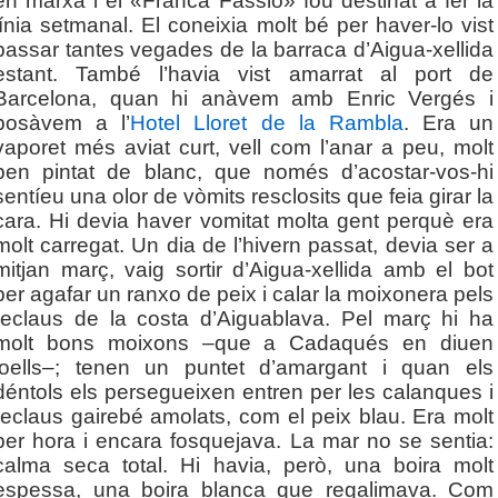
en marxa i el «Franca Fassio» fou destinat a fer la
línia setmanal. El coneixia molt bé per haver-lo vist
passar tantes vegades de la barraca d’Aigua-xellida
estant. També l’havia vist amarrat al port de
Barcelona, quan hi anàvem amb Enric Vergés i
posàvem a l’
Hotel Lloret de la Rambla
. Era un
vaporet més aviat curt, vell com l’anar a peu, molt
ben pintat de blanc, que només d’acostar-vos-hi
sentíeu una olor de vòmits resclosits que feia girar la
cara. Hi devia haver vomitat molta gent perquè era
molt carregat. Un dia de l’hivern passat, devia ser a
mitjan març, vaig sortir d’Aigua-xellida amb el bot
per agafar un ranxo de peix i calar la moixonera pels
reclaus de la costa d’Aiguablava. Pel març hi ha
molt bons moixons –que a Cadaqués en diuen
joells–; tenen un puntet d’amargant i quan els
déntols els persegueixen entren per les calanques i
reclaus gairebé amolats, com el peix blau. Era molt
per hora i encara fosquejava. La mar no se sentia:
calma seca total. Hi havia, però, una boira molt
espessa, una boira blanca que regalimava. Com