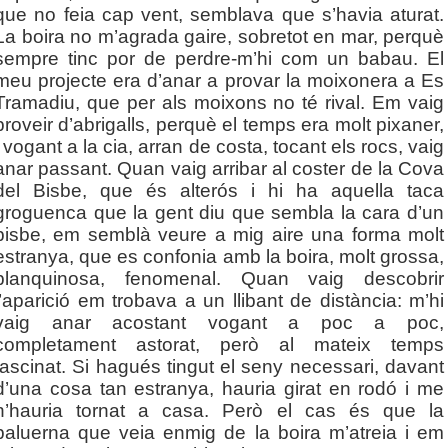
que no feia cap vent, semblava que s’havia aturat.
La boira no m’agrada gaire, sobretot en mar, perquè
sempre tinc por de perdre-m’hi com un babau. El
meu projecte era d’anar a provar la moixonera a Es
Tramadiu, que per als moixons no té rival. Em vaig
proveir d’abrigalls, perquè el temps era molt pixaner,
i vogant a la cia, arran de costa, tocant els rocs, vaig
anar passant. Quan vaig arribar al coster de la Cova
del Bisbe, que és alterós i hi ha aquella taca
groguenca que la gent diu que sembla la cara d’un
bisbe, em semblà veure a mig aire una forma molt
estranya, que es confonia amb la boira, molt grossa,
blanquinosa, fenomenal. Quan vaig descobrir
l’aparició em trobava a un llibant de distància: m’hi
vaig anar acostant vogant a poc a poc,
completament astorat, però al mateix temps
fascinat. Si hagués tingut el seny necessari, davant
d’una cosa tan estranya, hauria girat en rodó i me
n’hauria tornat a casa. Però el cas és que la
baluerna que veia enmig de la boira m’atreia i em