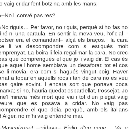
jo vaig cridar fent botzina amb les mans:
»–No li convé pas res?
»No riguis… Per favor, no riguis, perquè si ho fas no
diré ni una paraula. En sentir la meva veu, l’oficial –
potser era el comandant– alçà els braços, i la cara
se li va descompondre com si estigués molt
emprenyat. La boira li feia regalimar la cara. No crec
pas que comprengués el que jo li vaig dir. El cas és
que aquell home semblava un desaforat: tot el cos
se li movia, era com si hagués vingut boig. Haver
anat a topar en aquells rocs i tan de cara no es veu
pas gaire sovint. I encara sort que portava poca
marxa; si no, hauria quedat esbardellat, trossejat. Jo
me’l mirava més mort que viu i tot d’un plegat vaig
veure que es posava a cridar. No vaig pas
comprendre el que deia, perquè, amb els italians
d’Alger, no m’hi vaig entendre mai.
–
Mascalzone
! –cridava–
Figlio d’un cane… Va a