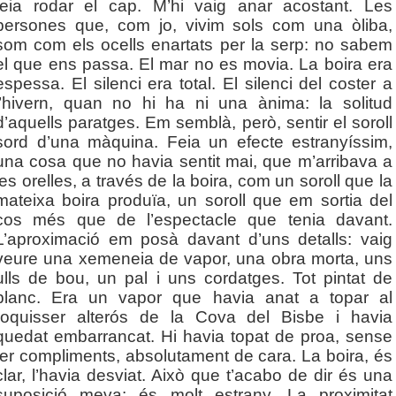
feia rodar el cap. M’hi vaig anar acostant. Les
persones que, com jo, vivim sols com una òliba,
som com els ocells enartats per la serp: no sabem
el que ens passa. El mar no es movia. La boira era
espessa. El silenci era total. El silenci del coster a
l’hivern, quan no hi ha ni una ànima: la solitud
d’aquells paratges. Em semblà, però, sentir el soroll
sord d’una màquina. Feia un efecte estranyíssim,
una cosa que no havia sentit mai, que m’arribava a
les orelles, a través de la boira, com un soroll que la
mateixa boira produïa, un soroll que em sortia del
cos més que de l’espectacle que tenia davant.
L’aproximació em posà davant d’uns detalls: vaig
veure una xemeneia de vapor, una obra morta, uns
ulls de bou, un pal i uns cordatges. Tot pintat de
blanc. Era un vapor que havia anat a topar al
roquisser alterós de la Cova del Bisbe i havia
quedat embarrancat. Hi havia topat de proa, sense
fer compliments, absolutament de cara. La boira, és
clar, l’havia desviat. Això que t’acabo de dir és una
suposició meva: és molt estrany. La proximitat