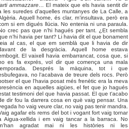
farti ammazzare…
El mateix que els havia sentit dir
a les suredes d’aquelles muntanyes de La Calle, a
Algèria. Aquell home, és clar, m’insultava, però era
com si em digués llúcia. No entenia ni una paraula.
No crec pas que n’hi hagués per tant. ¿Et sembla
que n’hi havia per tant? Li havia dit el que bonament
feia al cas, el que em semblà que li havia de dir
davant de la desgràcia. Aquell home estava
embogit. El vaixell havia embarrancat, cosa que, si
no es fa exprés, vol dir que comença una mala
temporada. Després la màquina, tot i que
esbufegava, no l’acabava de treure dels rocs. Però
potser el que l’havia posat més frenètic era la meva
presència en aquelles aigües, el fet que jo hagués
estat testimoni del que havia passat. El que t’acabo
de dir fou la darrera cosa en què vaig pensar. Una
vegada ho vaig veure clar, no vaig pas tenir mandra.
Vaig agafar els rems del bot i vogant fort vaig tornar
a Aigua-xellida i em vaig tancar a la barraca. No
m’han agradat mai ni les històries ni les