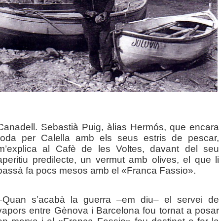
Canadell. Sebastià Puig, àlias Hermós, que encara
roda per Calella amb els seus estris de pescar,
m’explica al Cafè de les Voltes, davant del seu
aperitiu predilecte, un vermut amb olives, el que li
passà fa pocs mesos amb el «Franca Fassio».
–Quan s’acabà la guerra –em diu– el servei de
vapors entre Gènova i Barcelona fou tornat a posar