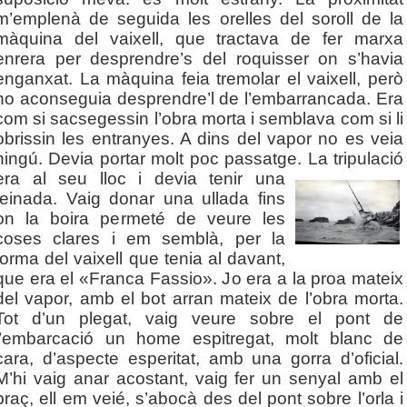
m’emplenà de seguida les orelles del soroll de la
màquina del vaixell, que tractava de fer marxa
enrera per desprendre’s del roquisser on s’havia
enganxat. La màquina feia tremolar el vaixell, però
no aconseguia desprendre’l de l’embarrancada. Era
com si sacsegessin l’obra morta i semblava com si li
obrissin les entranyes. A dins del vapor no es veia
ningú. Devia portar molt poc passatge.
La tripulació
era al seu lloc i devia tenir una
feinada. Vaig donar una ullada fins
on la boira permeté de veure les
coses clares i em semblà, per la
forma del vaixell que tenia al davant,
que era el «Franca Fassio». Jo era a la proa mateix
del vapor, amb el bot arran mateix de l’obra morta.
Tot d’un plegat, vaig veure sobre el pont de
l’embarcació un home espitregat, molt blanc de
cara, d’aspecte esperitat, amb una gorra d’oficial.
M’hi vaig anar acostant, vaig fer un senyal amb el
braç, ell em veié, s’abocà des del pont sobre l’orla i