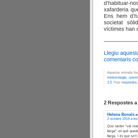
d’habituar-no
xafarderia que
Ens hem d’ha
societat sòl
víctimes han 
——————
Llegiu aquest
comentaris cor
Aquesta entrada fou
meteorologia
,
univer
2.0
. Pots
respondre
2 Respostes a
Helena Bonals
e
2 octubre 2019 a les
Que tardor “val rea
llarga”: en què quede
llarga. I és que se’n