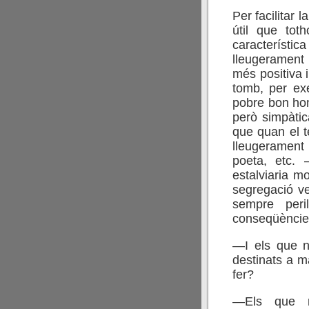
Per facilitar 
útil que tot
característic
lleugerament 
més positiva i
tomb, per ex
pobre bon ho
però simpàtic
que quan el 
lleugerament
poeta, etc. 
estalviaria m
segregació ve
sempre peri
conseqüències
—I els que n
destinats a m
fer?
—Els que n