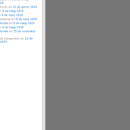
919
lcocer en
12 de gener 1919
en
6 de maig 1919
n
8 de març 1918
ntserrat en
8 de març 1918
Bonals
en
6 de maig 1918
en
6 de maig 1918
Bonals
en
15 de novembre
ria Camprodon en
15 de
 1919