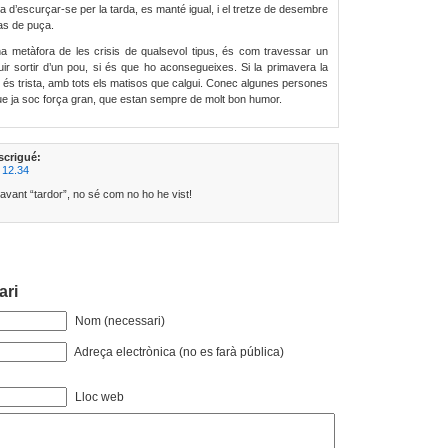
a d’escurçar-se per la tarda, es manté igual, i el tretze de desembre
pas de puça.
na metàfora de les crisis de qualsevol tipus, és com travessar un
ir sortir d’un pou, si és que ho aconsegueixes. Si la primavera la
or és trista, amb tots els matisos que calgui. Conec algunes persones
ue ja soc força gran, que estan sempre de molt bon humor.
scrigué:
 12.34
 davant “tardor”, no sé com no ho he vist!
ari
Nom (necessari)
Adreça electrònica (no es farà pública)
Lloc web