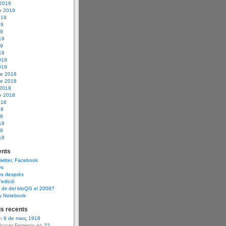
 2019
e 2019
019
19
19
19
19
19
019
019
e 2018
e 2018
 2018
e 2018
018
18
18
18
18
18
nts
Twitter, Facebook
ys
ys després
d’edició
dir del bloQG el 2008?
y Notebook
s recents
en
8 de març 1918
Alcocer Femenia en
22