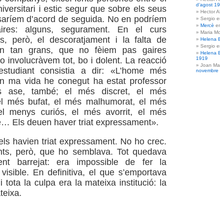
d’agost 1
iversitari i estic segur que sobre els seus
Hector A
aríem d’acord de seguida. No en podríem
Sergio 
Mercè
e
aires: alguns, segurament. En el curs
Maria Mo
s, però, el descoratjament i la falta de
Helena 
Sergio 
ren tan grans, que no fèiem pas gaires
Helena 
1919
o involucràvem tot, bo i dolent. La reacció
Joan Ma
estudiant consistia a dir: «L’home més
novembre
n ma vida he conegut ha estat professor
 ase, també; el més discret, el més
 el més bufat, el més malhumorat, el més
el menys curiós, el més avorrit, el més
é… Els deuen haver triat expressament».
els havien triat expressament. No ho crec.
ants, però, que ho semblava. Tot quedava
ment barrejat: era impossible de fer la
 visible. En definitiva, el que s’emportava
i tota la culpa era la mateixa institució: la
teixa.