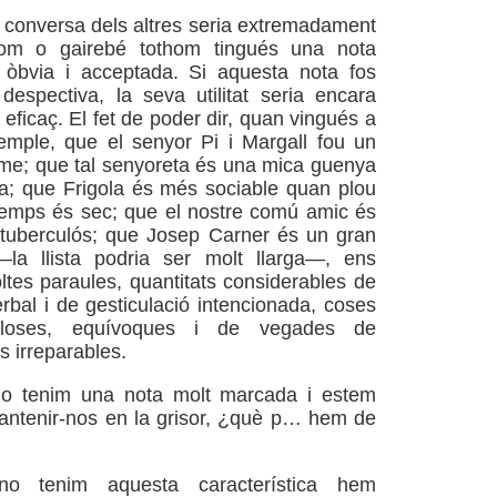
la conversa dels altres seria extremadament
hom o gairebé tothom tingués una nota
a òbvia i acceptada. Si aquesta nota fos
despectiva, la seva utilitat seria encara
 eficaç. El fet de poder dir, quan vingués a
emple, que el senyor Pi i Margall fou un
me; que tal senyoreta és una mica guenya
a; que Frigola és més sociable quan plou
temps és sec; que el nostre comú amic és
 tuberculós; que Josep Carner és un gran
—la llista podria ser molt llarga—, ens
oltes paraules, quantitats considerables de
rbal i de gesticulació intencionada, coses
lloses, equívoques i de vegades de
 irreparables.
o tenim una nota molt marcada i estem
antenir-nos en la grisor, ¿què p… hem de
o tenim aquesta característica hem