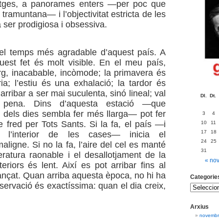
tges, a panorames enters —per poc que
e tramuntana— i l’objectivitat estricta de les
 ser prodigiosa i obsessiva.
 el temps més agradable d’aquest país. A
est fet és molt visible. En el meu país,
larg, inacabable, incòmode; la primavera és
ria; l’estiu és una exhalació; la tardor és
 arribar a ser mai suculenta, sinó lineal; val
Dl.
Dt.
 pena. Dins d’aquesta estació —que
 dels dies sembla fer més llarga— pot fer
3
4
e fred per Tots Sants. Si la fa, el país —i
10
11
17
18
t l’interior de les cases— inicia el
24
25
ligne. Si no la fa, l’aire del cel es manté
31
atura raonable i el desallotjament de la
« no
teriors és lent. Així es pot arribar fins al
çat. Quan arriba aquesta època, no hi ha
Categorie
bservació és exactíssima: quan el dia creix,
Arxius
novembr