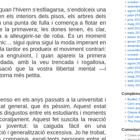
octubre
setembr
uan l’hivern s’esfilagarsa, s’endolceix una
agost 2
n els interiors dels pisos, els arbres dels
juliol 20
juny 20
n una punta de fulla i comença a flotar en
maig 20
 de la primavera; les dones tenen, és clar,
abril 20
març 20
a a alleugerir-se de roba. És un moment
febrer 2
nic… sigui quina sigui la moda imperant en
gener 2
desembr
la tardor es produeix el moviment contrari:
novembr
a engruixint, i quan apareix la primera
octubre
setembr
edada, amb la veu trencada i rogallosa,
agost 2
sació que la vostra llibertat mental —i
juliol 20
juny 20
orna més petita.
maig 20
abril 20
març 20
Compleme
nso en els anys passats a la universitat i
Butlletí,
Cent an
tat general, que és pèssim. Aquest estat
Cent an
s disgustos entre els estudiants i moments
Criteris 
Què van 
coratjament. Aquest fet suscita la reacció
The Gra
a joventut: la caiguda fàcil en una
Comentari
ó i generalització excessiva. Jo he trobat,
Carles 
 companys, excel·lents persones entre el
Hector 