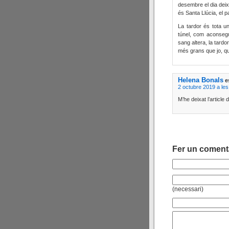
desembre el dia deix
és Santa Llúcia, el 
La tardor és tota u
túnel, com aconsegu
sang altera, la tard
més grans que jo, q
Helena Bonals
e
2 octubre 2019 a les
M’he deixat l’article
Fer un coment
(necessari)