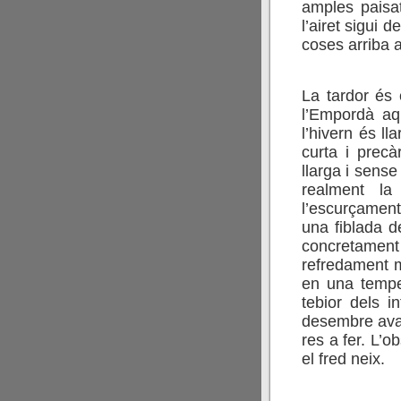
amples paisa
l’airet sigui d
coses arriba a
La tardor és
l’Empordà aqu
l’hivern és l
curta i precà
llarga i sense
realment la
l’escurçament
una fiblada d
concretamen
refredament ma
en una temper
tebior dels in
desembre avan
res a fer. L’o
el fred neix.