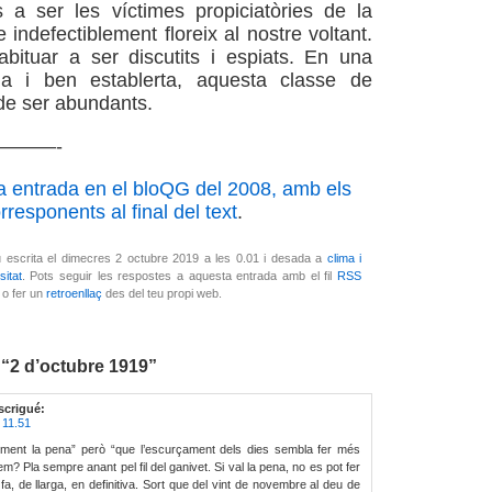
s a ser les víctimes propiciatòries de la
 indefectiblement floreix al nostre voltant.
bituar a ser discutits i espiats. En una
ida i ben establerta, aquesta classe de
de ser abundants.
———-
a entrada en el bloQG del 2008, amb els
responents al final del text
.
 escrita el dimecres 2 octubre 2019 a les 0.01 i desada a
clima i
sitat
. Pots seguir les respostes a aquesta entrada amb el fil
RSS
, o fer un
retroenllaç
des del teu propi web.
 “2 d’octubre 1919”
scrigué:
 11.51
lment la pena” però “que l’escurçament dels dies sembla fer més
m? Pla sempre anant pel fil del ganivet. Si val la pena, no es pot fer
 fa, de llarga, en definitiva. Sort que del vint de novembre al deu de