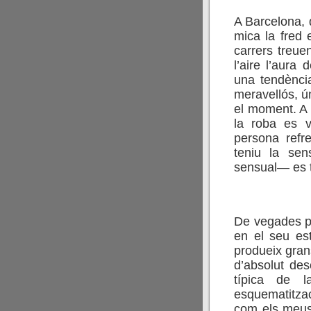
A Barcelona, q
mica la fred e
carrers treue
l’aire l’aura
una tendènci
meravellós, ú
el moment. A 
la roba es v
persona refr
teniu la sen
sensual— es t
De vegades pe
en el seu es
produeix gran
d’absolut des
típica de l
esquematitzaci
com els meus