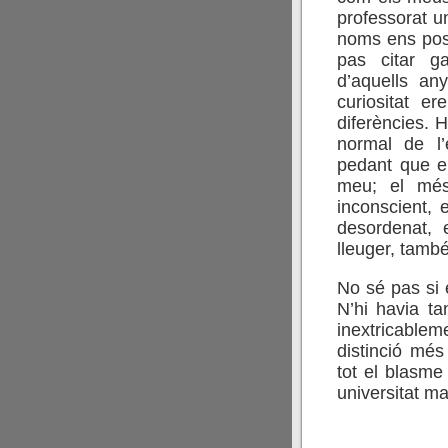
professorat un
noms ens pos
pas citar g
d’aquells any
curiositat e
diferències. H
normal de l’
pedant que e
meu; el més
inconscient,
desordenat, 
lleuger, tamb
No sé pas si 
N’hi havia t
inextricable
distinció més
tot el blasme 
universitat ma