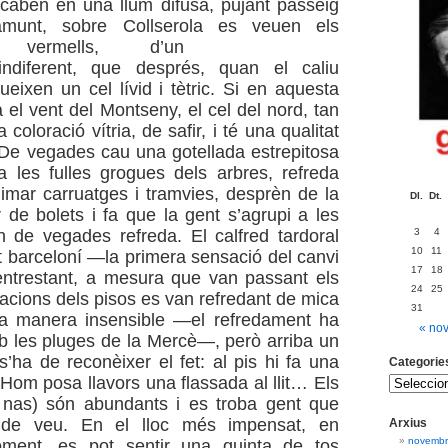
acaben en una llum difusa, pujant passeig
munt, sobre Collserola es
veuen els
s vermells, d’un
ndiferent, que després, quan el caliu
ueixen un cel lívid i tètric. Si en aquesta
 el vent del Montseny, el cel del nord, tan
 coloració vítria, de safir, i té una qualitat
. De vegades cau una gotellada estrepitosa
 les fulles grogues dels arbres, refreda
alimar carruatges i tramvies, desprèn de la
Dl.
Dt.
r de bolets i fa que la gent s’agrupi a les
3
4
 de vegades refreda. El calfred tardoral
10
11
t barceloní —la primera sensació del canvi
17
18
ntrestant, a mesura que van passant els
24
25
tacions dels pisos es van refredant de mica
31
a manera insensible —el refredament ha
« no
 les pluges de la Mercè—, però arriba un
ha de reconèixer el fet: al pis hi fa una
Categorie
 Hom posa llavors una flassada al llit… Els
e nas) són abundants i es troba gent que
 de veu. En el lloc més impensat, en
Arxius
novembr
ment, es pot sentir una quinta de tos