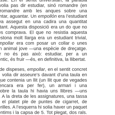
sse. En el sentit universitari, la paraula
olia pas dir estudiar, sinó romandre (en
 romandre amb les anques sobre una
entar, aguantar. Un
empollón
era l’estudiant
a assegut en una cadira una quantitat
tant. Aquesta disposició era un do que no
es comprava. El que no resistia aquesta
stona molt llarga era un estudiant trivial,
mpollar
era com posar un collar o unes
un animal jove —una espècie de dreçatge.
ar no és pas això: estudiar, per a un
tic, és fruir —és, en definitiva, la llibertat.
 de dispeses,
empollar
, en el sentit concret
, volia dir asseure’s davant d’una taula en
e contenia un llit (un llit que de vegades
encara era per fer), un armari i una
obre la taula hi havia uns llibres —uns
t. A la dreta de les assignatures, una tassa
el platet ple de puntes de cigarret, de
rilles. A l’esquerra hi solia haver un paquet
tims i la capsa de 5. Tot plegat, dos rals.