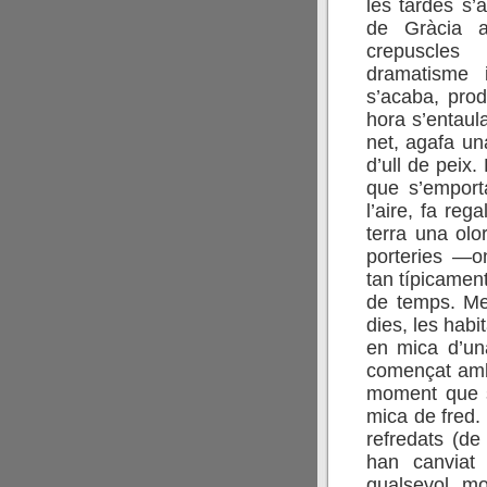
les tardes s’
de Gràcia a
crepuscle
dramatisme i
s’acaba, prod
hora s’entaula
net, agafa una
d’ull de peix
que s’emporta
l’aire, fa reg
terra una olo
porteries —on
tan típicamen
de temps. Me
dies, les habi
en mica d’un
començat amb
moment que s’
mica de fred.
refredats (d
han canviat
qualsevol mo