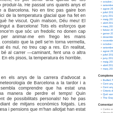
octubre
produir-la. He passat uns quants anys el
setembr
agost 2
e a Barcelona. No en tinc pas gaire bon
juliol 20
nici de la temperatura glacial que ha fet en
juny 20
maig 20
 què he viscut. Quin malson, Déu meu! El
abril 20
ingut a Barcelona! Tots els esforços que
març 20
febrer 2
vence’m que sóc un fredolic no donen cap
gener 2
Si per animar-me em frego les mans
desembr
novembr
 constato que la pell se’m torna vermella,
octubre
tat és nul, no treu cap a res. En realitat,
setembr
agost 2
bé al carrer —caminant, fent una o altra
juliol 20
. En els pisos, la temperatura és horrible.
juny 20
maig 20
abril 20
març 20
Compleme
en els anys de la carrera d’advocat a
Butlletí,
meteorologia de Barcelona a la tardor i a
Cent an
m sembla comprendre que ha estat una
Cent an
Criteris 
ina manera de perdre el temps! Quin
Què van 
nt de possibilitats personals! No he pas
The Gra
udiant de mitjans econòmics folgats. Les
Comentari
esa i pensions que m’han allotjat han estat
Carles 
Hector 