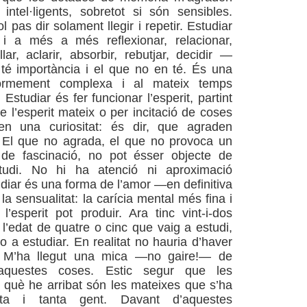
intel·ligents, sobretot si són sensibles.
l pas dir solament llegir i repetir. Estudiar
r i a més a més reflexionar, relacionar,
llar, aclarir, absorbir, rebutjar, decidir —
té importància i el que no en té. És una
ormement complexa i al mateix temps
 Estudiar és fer funcionar l’esperit, partint
 l’esperit mateix o per incitació de coses
n una curiositat: és dir, que agraden
. El que no agrada, el que no provoca un
 de fascinació, no pot ésser objecte de
estudi. No hi ha atenció ni aproximació
udiar és una forma de l’amor —en definitiva
a sensualitat: la carícia mental més fina i
l’esperit pot produir. Ara tinc vint-i-dos
l’edat de quatre o cinc que vaig a estudi,
 a estudiar. En realitat no hauria d’haver
. M’ha llegut una mica —no gaire!— de
questes coses. Estic segur que les
 què he arribat són les mateixes que s’ha
nta i tanta gent. Davant d’aquestes