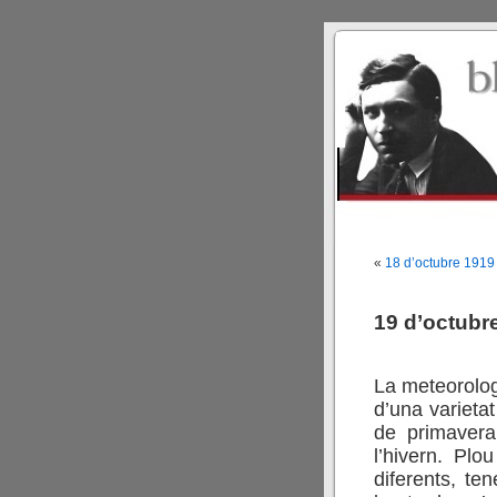
«
18 d’octubre 1919
19 d’octubr
La meteorolog
d’una varieta
de primavera
l’hivern. Plo
diferents, te