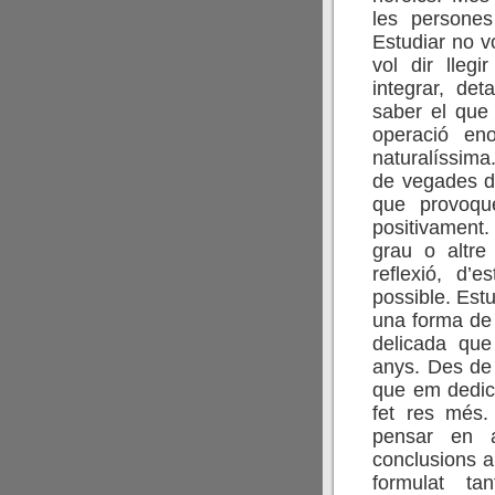
les persones 
Estudiar no vo
vol dir llegi
integrar, deta
saber el que 
operació en
naturalíssima.
de vegades de
que provoque
positivament
grau o altre
reflexió, d’
possible. Est
una forma de l
delicada que 
anys. Des de 
que em dedico
fet res més
pensar en a
conclusions a
formulat ta