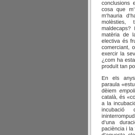
conclusions
cosa que m’h
m’hauria d’h
molèsties, 
maldecaps? P
matèria de l
electiva és 
comerciant, o
exercir la sev
¿com ha estat
produït tan 
En els anys 
paraula «estud
dèiem
empol
català, és «co
a la incubaci
incubació
ininterrompu
d’una durac
paciència i la