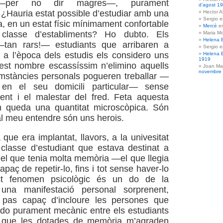
—per no dir magres—, purament
d’agost 1
 ¿Hauria estat possible d’estudiar amb una
Hector A
Sergio 
, en un estat físic mínimament confortable
Mercè
e
classe d’establiments? Ho dubto. Els
Maria Mo
Helena 
tan rars!— estudiants que arribaren a
Sergio 
t a l’època dels estudis els considero uns
Helena 
1919
est nombre escassíssim n’elimino aquells
Joan Ma
novembre
mstàncies personals pogueren treballar —
 en el seu domicili particular— sense
ent i el malestar del fred. Feta aquesta
en queda una quantitat microscòpica. Són
l meu entendre són uns herois.
que era implantat, llavors, a la univesitat
classe d’estudiant que estava destinat a
a el que tenia molta memòria —el que llegia
capaç de repetir-lo, fins i tot sense haver-lo
st fenomen psicològic és un do de la
 una manifestació personal sorprenent,
pas capaç d’incloure les persones que
do purament mecànic entre els estudiants
 que les dotades de memòria m’agraden