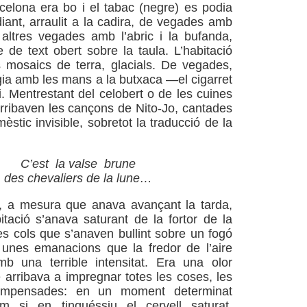
celona era bo i el tabac (negre) es podia
diant, arraulit a la cadira, de vegades amb
, altres vegades amb l’abric i la bufanda,
re de text obert sobre la taula. L’habitació
s mosaics de terra, glacials. De vegades,
egia amb les mans a la butxaca —el cigarret
i. Mentrestant del celobert o de les cuines
arribaven les cançons de Nito-Jo, cantades
èstic invisible, sobretot la traducció de la
C’est
la valse
brune
des chevaliers de la lune…
t, a mesura que anava avançant la tarda,
bitació s’anava saturant de la fortor de la
les cols que s’anaven bullint sobre un fogó
 unes emanacions que la fredor de l’aire
mb una terrible intensitat. Era una olor
 arribava a impregnar totes les coses, les
mpensades: en un moment determinat
 si en tinguéssiu el cervell saturat.