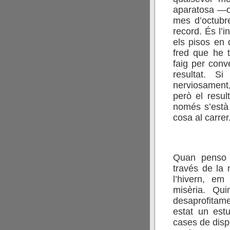
aparatosa —o 
mes d’octubr
record. És l’i
els pisos en
fred que he t
faig per con
resultat. 
nerviosament,
però el resul
només s’està 
cosa al carrer
Quan penso 
través de la 
l’hivern, e
misèria. Qu
desaprofitame
estat un est
cases de disp