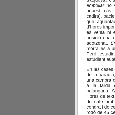
d’aquesta cla
empollar
no v
aquest cas
cadira), paci
que aguantav
d’hores impor
es venia ni 
posició una e
adotzenat.
E
morralles a 
Però estudi
estudiant autèn
En les cases
de la paraula
una cambra qu
a la tarda 
palangana. S
llibres de tex
de cafè amb 
cendra i de ce
rodó de 45 cèn