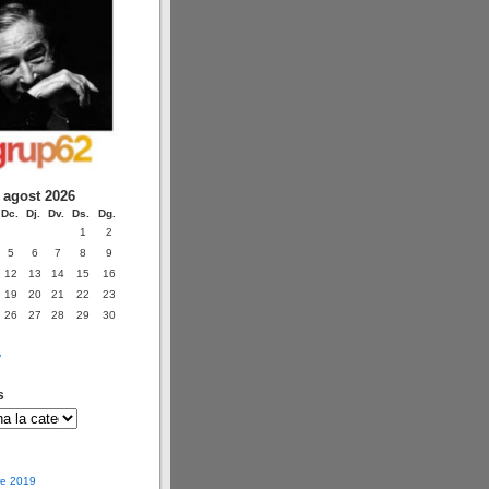
agost 2026
Dc.
Dj.
Dv.
Ds.
Dg.
1
2
5
6
7
8
9
12
13
14
15
16
19
20
21
22
23
26
27
28
29
30
v
s
e 2019