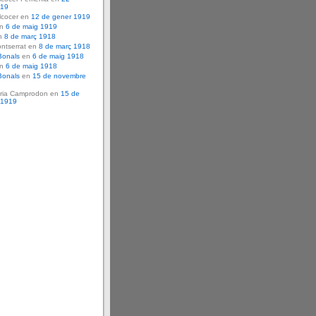
919
lcocer en
12 de gener 1919
en
6 de maig 1919
n
8 de març 1918
ntserrat en
8 de març 1918
Bonals
en
6 de maig 1918
en
6 de maig 1918
Bonals
en
15 de novembre
ria Camprodon en
15 de
 1919