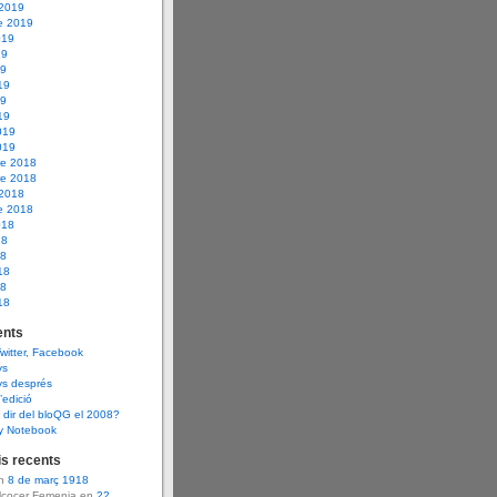
 2019
e 2019
019
19
19
19
19
19
019
019
e 2018
e 2018
 2018
e 2018
018
18
18
18
18
18
nts
Twitter, Facebook
ys
ys després
d’edició
dir del bloQG el 2008?
y Notebook
s recents
en
8 de març 1918
Alcocer Femenia en
22