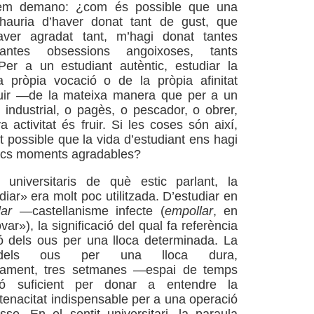
 em demano: ¿com és possible que una
auria d’haver donat tant de gust, que
aver agradat tant, m’hagi donat tantes
tantes obsessions angoixoses, tants
er a un estudiant autèntic, estudiar la
a pròpia vocació o de la pròpia afinitat
fruir —de la mateixa manera que per a un
 industrial, o pagès, o pescador, o obrer,
a activitat és fruir. Si les coses són així,
 possible que la vida d’estudiant ens hagi
pocs moments agradables?
universitaris de què estic parlant, la
iar» era molt poc utilitzada. D’estudiar en
lar
—castellanisme infecte (
empollar
, en
var»), la significació del qual fa referència
ó dels ous per una lloca determinada. La
 dels ous per una lloca dura,
dament, tres setmanes —espai de temps
ió suficient per donar a entendre la
 tenacitat indispensable per a una operació