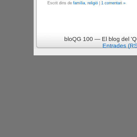
Escrit dins de
família
,
religió
|
1 comentari »
bloQG 100 — El blog del 'Q
Entrades (R