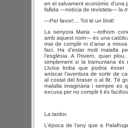
en el salvament econòmic d’una 
fallida —notícia de revisteta— la m
—Per favor!… Tot té un límit!
La senyora Maria —tothom con
amb aquest nom— és una catòlica
mai de complir ni d’anar a missa
faci. Ha d’estar molt malalta p
l’església. A l’hivern, quan plou
simplement si la tramuntana és m
Lluïsa troba que podria ésser 
arriscar l’aventura de sortir de c
al costat del braser o al llit. Té 
malalta imaginària i sempre es 
excusa per no complir li és facilís
La tardor.
L’època de l’any que a Palafrugell