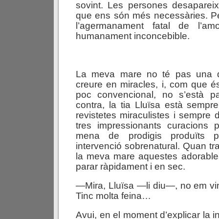
sovint. Les persones desapare
que ens són més necessàries. Pe
l’agermanament fatal de l’a
humanament inconcebible.
La meva mare no té pas una d
creure en miracles, i, com que 
poc convencional, no s’està p
contra, la tia Lluïsa està sempre
revistetes miraculistes i sempre
tres impressionants curacions p
mena de prodigis produïts p
intervenció sobrenatural. Quan tr
la meva mare aquestes adorables
parar ràpidament i en sec.
—Mira, Lluïsa —li diu—, no em v
Tinc molta feina…
Avui, en el moment d’explicar la in