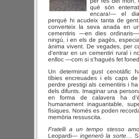
per res del món, 
què són enterra
encara!— el di
perquè hi acudeix tanta de gent. 
converteix la seva anada en u
cementiris —en dies ordinaris
ningú, i en els de pagès, especia
ànima vivent. De vegades, per cur
d’entrar en un cementiri rural i n
enlloc —com si s’hagués fet foned
Un determinat gust cenotàfic ha
tíbies encreuades i els caps de
perdre prestigi als cementiris i ha
dels difunts. Imaginar una person
en forma de calavera ha d’é
humanament inaguantable, supe
físiques. Només es poden record
memòria ressuscita.
Fratelli a un tempo stesso a
Leopardi—
ingenerò la sorte…
Sí