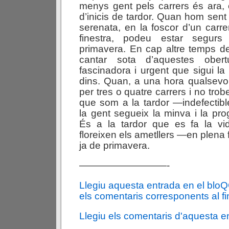
menys gent pels carrers és ara,
d’inicis de tardor. Quan hom sent
serenata, en la foscor d’un carre
finestra, podeu estar segu
primavera. En cap altre temps de
cantar sota d’aquestes obe
fascinadora i urgent que sigui la
dins. Quan, a una hora qualsevol
per tres o quatre carrers i no tro
que som a la tardor —indefectib
la gent segueix la minva i la pro
És a la tardor que es fa la vi
floreixen els ametllers —en plena
ja de primavera.
—————————-
Llegiu aquesta entrada en el blo
els comentaris corresponents al fin
Llegiu els comentaris d'aquesta e