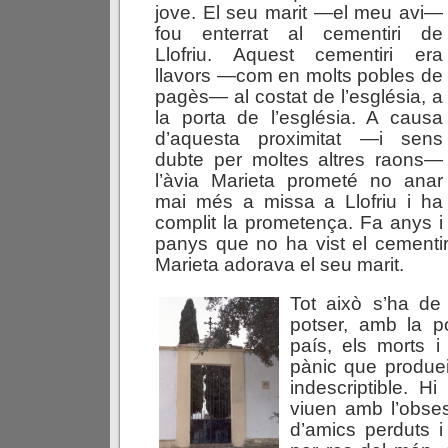
jove. El seu marit —el meu avi—
fou enterrat al cementiri de
Llofriu. Aquest cementiri era
llavors —com en molts pobles de
pagès— al costat de l’església, a
la porta de l’església. A causa
d’aquesta proximitat —i sens
dubte per moltes altres raons—
l’àvia Marieta prometé no anar
mai més a missa a Llofriu i ha
complit la prometença. Fa anys i
panys que no ha vist el cementiri
Marieta adorava el seu marit.
Tot això s’ha de 
potser, amb la p
país, els morts i 
pànic que produei
indescriptible. H
viuen amb l’obses
d’amics perduts i