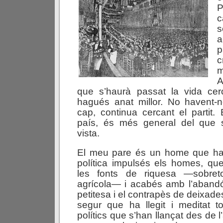
c
s
a
p
c
m
A
que s’haurà passat la vida cerc
hagués anat millor. No havent-ne
cap, continua cercant el partit.
país, és més general del que 
vista.
El meu pare és un home que hau
política impulsés els homes, q
les fonts de riquesa —sobret
agrícola— i acabés amb l’abandó,
petitesa i el contrapès de deixades
segur que ha llegit i meditat t
polítics que s’han llançat des de 