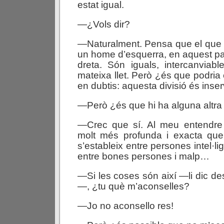
estat igual.
—¿Vols dir?
—Naturalment. Pensa que el que
un home d’esquerra, en aquest p
dreta. Són iguals, intercanviab
mateixa llet. Però ¿és que podria
en dubtis: aquesta divisió és inser
—Però ¿és que hi ha alguna altra 
—Crec que sí. Al meu entendre 
molt més profunda i exacta qu
s’estableix entre persones intel·lig
entre bones persones i malp…
—Si les coses són així —li dic d
—, ¿tu què m’aconselles?
—Jo no aconsello res!