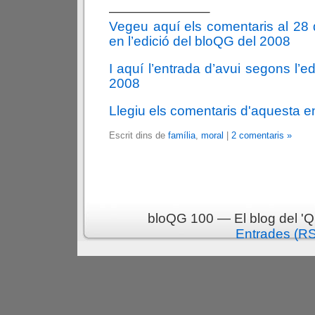
———————–
Vegeu aquí els comentaris al 28
en l’edició del bloQG del 2008
I aquí l’entrada d’avui segons l’e
2008
Llegiu els comentaris d'aquesta e
Escrit dins de
família
,
moral
|
2 comentaris »
bloQG 100 — El blog del 'Q
Entrades (R