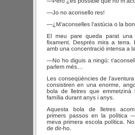
—Però ¿és possible que no m’aco
—Jo no aconsello res!
—¿M’aconselles l’astúcia o la bon
El meu pare queda parat una
fixament. Després mira a terra. 
amb una concentració intensa a l
—No ho diguis a ningú: t’aconsell
parlem més…
Les conseqüències de l’aventura 
consistiren en una enorme, ango
bola de lletres que emmetzinà 
família durant anys i anys.
Aquesta bola de lletres aco
primers passos en la política —
meva primera escola política. N
de dir-ho.