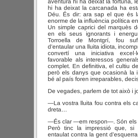
aventura hi ha deixat la fortuna, les
hi ha deixat la carcanada ha est
Déu. És dir: ara sap el que és la
enorme de la influència política en
Un simple caprici del marquès d
en els seus ignorants i energ
Torroella de Montgrí, fou suf
d’entaular una lluita idiota, incompr
convertí una iniciativa excel·l
favorable als interessos genera
complet. En definitiva, el cultiu de
però els danys que ocasionà la in
bé al país foren irreparables, deci
De vegades, parlem de tot això i jo 
—La vostra lluita fou contra els c
dreta…
—És clar —em respon—. Són els q
Però tinc la impressió que, si 
entaulat contra la gent d’esquerra,