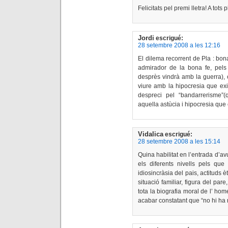
Felicitats pel premi lletra! A tots 
Jordi
escrigué:
28 setembre 2008 a les 12:16
El dilema recorrent de Pla : bon
admirador de la bona fe, pels f
desprès vindrà amb la guerra), 
viure amb la hipocresia que exig
despreci pel “bandarrerisme”(q
aquella astùcia i hipocresia que 
Vidalica
escrigué:
28 setembre 2008 a les 15:14
Quina habilitat en l’entrada d’avuí
els diferents nivells pels que 
idiosincràsia del pais, actituds 
situació familiar, figura del pare
tota la biografia moral de l’ hom
acabar constatant que “no hi ha r