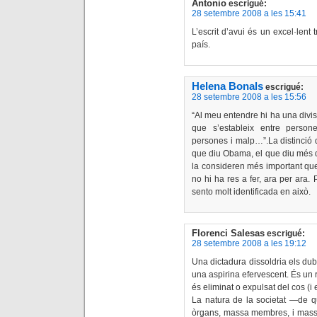
Antonio
escrigué:
28 setembre 2008 a les 15:41
L’escrit d’avui és un excel·lent t
país.
Helena Bonals
escrigué:
28 setembre 2008 a les 15:56
“Al meu entendre hi ha una divi
que s’estableix entre persone
persones i malp…”.La distinció d
que diu Obama, el que diu més d’
la consideren més important qu
no hi ha res a fer, ara per ara. 
sento molt identificada en això.
Florenci Salesas
escrigué:
28 setembre 2008 a les 19:12
Una dictadura dissoldria els dub
una aspirina efervescent. És un re
és eliminat o expulsat del cos (i
La natura de la societat —de q
òrgans, massa membres, i massa 