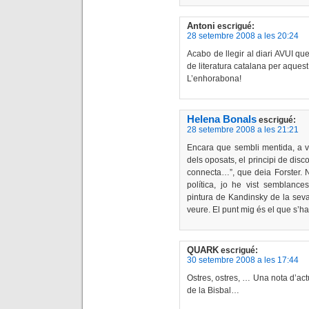
Antoni
escrigué:
28 setembre 2008 a les 20:24
Acabo de llegir al diari AVUI q
de literatura catalana per aquest
L’enhorabona!
Helena Bonals
escrigué:
28 setembre 2008 a les 21:21
Encara que sembli mentida, a v
dels oposats, el principi de dis
connecta…”, que deia Forster. N
política, jo he vist semblance
pintura de Kandinsky de la se
veure. El punt mig és el que s’h
QUARK
escrigué:
30 setembre 2008 a les 17:44
Ostres, ostres, … Una nota d’actu
de la Bisbal…