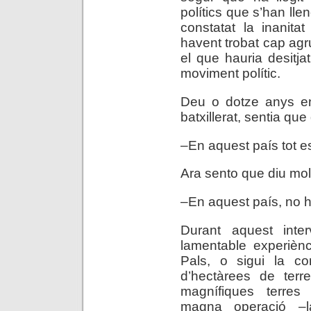
polítics que s’han lle
constatat la inanita
havent trobat cap agr
el que hauria desitja
moviment polític.
Deu o dotze anys en
batxillerat, sentia que
–En aquest país tot e
Ara sento que diu molt
–En aquest país, no h
Durant aquest inter
lamentable experiènc
Pals, o sigui la co
d’hectàrees de terr
magnífiques terre
magna operació –l