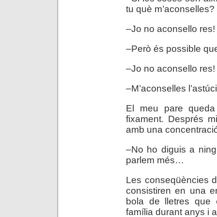
tu què m’aconselles?
–Jo no aconsello res!
–Però és possible que
–Jo no aconsello res!
–M’aconselles l’astúci
El meu pare queda
fixament. Després mi
amb una concentració 
–No ho diguis a ningú
parlem més…
Les conseqüències de
consistiren en una e
bola de lletres que
família durant anys i 