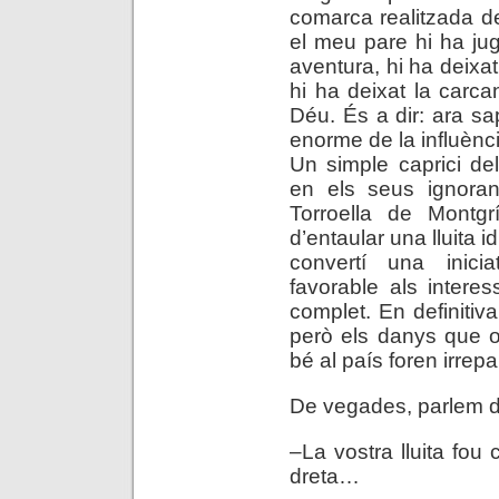
comarca realitzada de
el meu pare hi ha ju
aventura, hi ha deixat l
hi ha deixat la carc
Déu. És a dir: ara sap
enorme de la influènci
Un simple caprici de
en els seus ignora
Torroella de Montgr
d’entaular una lluita i
convertí una iniciat
favorable als intere
complet. En definitiva,
però els danys que oc
bé al país foren irrepa
De vegades, parlem de t
–La vostra lluita fou 
dreta…