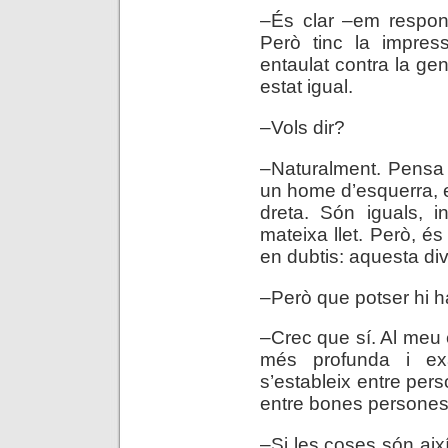
–És clar –em respon–
Però tinc la impress
entaulat contra la gen
estat igual.
–Vols dir?
–Naturalment. Pensa
un home d’esquerra, 
dreta. Són iguals, i
mateixa llet. Però, é
en dubtis: aquesta div
–Però que potser hi ha
–Crec que sí. Al meu 
més profunda i ex
s’estableix entre perso
entre bones persone
–Si les coses són aix