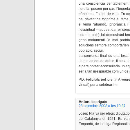
una consciència veritablement 
l’orella, posem per cas, l’importa 
pàncrees. És llei de vida. En a
pel davant de tot prima el tema a
el tema “abandó, ignorància i l
l’espiritual —aquest darrer semp
cos del país) tot demostrant te
gens malament! Jo mai podria
solucions sempre comportarien l
població, segur.
La conversa final és una festa. 
d’un moment de dubte, li pesa la 
a pare potser aconsellaria un equ
seria tan irrespirable com un de p
P.D. Felicitats pel premi! A veur
virtual) per a celebrar-ho.
Antoni
escrigué:
28 setembre 2008 a les 19:37
Josep Pla va ser elegit diputat 
de Catalunya el 1921. Es va p
Empordà, de la Lliga Regionalist