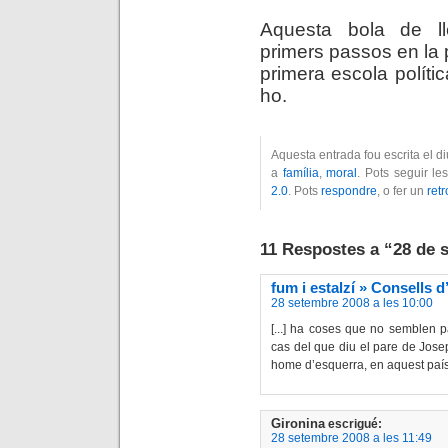
Aquesta bola de l
primers passos en la p
primera escola políti
ho.
Aquesta entrada fou escrita el 
a
família
,
moral
. Pots seguir l
2.0
. Pots
respondre
, o fer un
ret
11 Respostes a “28 de 
fum i estalzí » Consells d
28 setembre 2008 a les 10:00
[...] ha coses que no semblen p
cas del que diu el pare de Jos
home d’esquerra, en aquest país,
Gironina
escrigué:
28 setembre 2008 a les 11:49