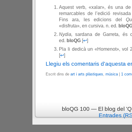
Aquest verb, «xalar», és una de 
remarcables de l’edició revisada
Fins ara, les edicions del
Qu
«disfruta», en cursiva. n. ed.
bloQ
Nydia,
sardana de Garreta, és 
ed.
bloQG
[
↩
]
Pla li dedicà un «Homenot», vol 
[
↩
]
Llegiu els comentaris d'aquesta e
Escrit dins de
art i arts plàstiques
,
música
|
1 come
bloQG 100 — El blog del 'Q
Entrades (R