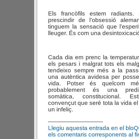
Els francòfils estem radiant
prescindir de l’obsessió alem
tinguem la sensació que l’esper
lleuger. És com una desintoxicaci
Cada dia em prenc la temperatur
els pesars i malgrat tots els mal
tendeixo sempre més a la passiv
una autèntica avidesa per posse
vida. Potser és quelcom mé
probablement és una predis
somàtica, constitucional. Es
convençut que seré tota la vida el
un infeliç.
—————————-
Llegiu aquesta entrada en el blo
els comentaris corresponents al fin