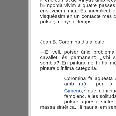
l’Empordà vivim a quatre passes l
ens veiem mai. És inexplicable,
visquéssim en un contacte més c
potser, menys el temps.
Joan B. Coromina diu al cafè:
—El vell, potser únic problema
cavallet, és permanent: ¿s’hi 
sembla? En pintura no hi ha m
pintura d’ínfima categoria.
Coromina fa aquesta s
amb raó— per la p
3
Gimeno
,
que continua
famolenc, a les solitud
potser aquesta síntes
massa sintètica. Hi hauria, em se