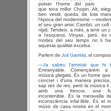
potser l’home del país
que toca millor Chopin. Alt, eleg
ben vestit, queda, de tota ma
l’època del modernisme —
modern
el seu gran amic Cambó, un coll
rígid. Tendeix, a més, a tenir un
a l’esquena. Vinyas, però, és m
modes del seu temps no li ha
aquesta qualitat excelsa.
Parlem de
Juli Garreta
, el compos
—
Ja sabeu l’amistat que hi t
Entranyable. Començàrem a 
música plegats. És un home que
concret i d’una manera precisa
sap res de res, però la música li 
amb una frescor, una fo
incontenible. És la meravella d
inconsciència infal·lible. És el mi
músic de casa nostra en el mo