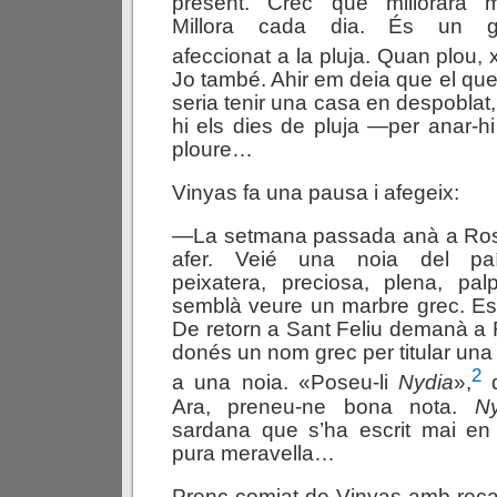
present. Crec que millorarà m
Millora cada dia. És un g
afeccionat a la pluja. Quan plou, 
Jo també. Ahir em deia que el que l
seria tenir una casa en despoblat
hi els dies de pluja —per anar-hi
ploure…
Vinyas fa una pausa i afegeix:
—La setmana passada anà a Ros
afer. Veié una noia del paí
peixatera, preciosa, plena, pal
semblà veure un marbre grec. Es
De retorn a Sant Feliu demanà a R
donés un nom grec per titular un
2
a una noia. «Poseu-li
Nydia
»,
d
Ara, preneu-ne bona nota.
Ny
sardana que s’ha escrit mai en
pura meravella…
Prenc comiat de Vinyas amb reca