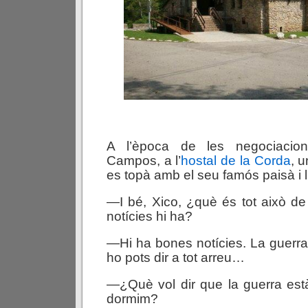
A l’època de les negociacio
Campos, a l’
hostal de la Corda
, 
es topà amb el seu famós paisà i l
—I bé, Xico, ¿què és tot això de
notícies hi ha?
—Hi ha bones notícies. La guerr
ho pots dir a tot arreu…
—¿Què vol dir que la guerra e
dormim?