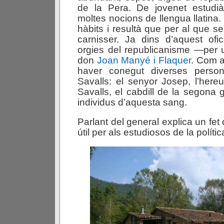
de la Pera. De jovenet estudià
moltes nocions de llengua llatina
hàbits i resultà que per al que se
carnisser. Ja dins d’aquest ofi
orgies del republicanisme —per ut
don
Joan Manyé i Flaquer
. Com a 
haver conegut diverses person
Savalls: el senyor Josep, l’here
Savalls, el cabdill de la segona gu
individus d’aquesta sang.
Parlant del general explica un fet
útil per als estudiosos de la polític