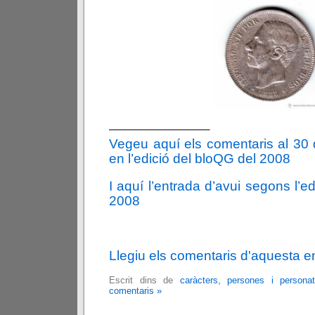
———————–
Vegeu aquí els comentaris al 30
en l’edició del bloQG del 2008
I aquí l’entrada d’avui segons l’e
2008
Llegiu els comentaris d'aquesta e
Escrit dins de
caràcters, persones i persona
comentaris »