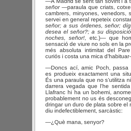
—A Madrid se sent tan sovint i a t
señor
—paraula que criats, cotxer
cambrers, minyones, venedors, sal
servei en general repeteix consta
señor; a sus órdenes, señor; dí
desea el señor?; a su disposici
noches, señor!
, etc.)— que hom
sensació de viure no sols en la pro
més absoluta intimitat del Pa
curiós i costa una mica d’habituar
—Doncs ací, amic Poch, passa 
es produeix exactament una situ
És una paraula que no s’utilitza 
darrera vegada que l’he sentida
Llafranc hi ha un bohemi, anome
probablement no us és desconeg
dringar un duro de plata sobre el
diu indefectiblement, sarcàstic:
—¿Què mana, senyor?