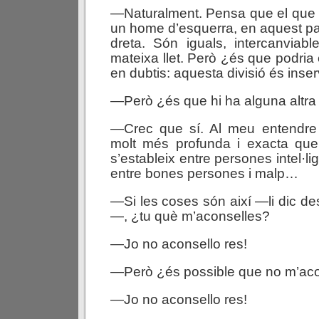
—Naturalment. Pensa que el que
un home d’esquerra, en aquest p
dreta. Són iguals, intercanviab
mateixa llet. Però ¿és que podria
en dubtis: aquesta divisió és inser
—Però ¿és que hi ha alguna altra 
—Crec que sí. Al meu entendre 
molt més profunda i exacta qu
s’estableix entre persones intel·lig
entre bones persones i malp…
—Si les coses són així —li dic d
—, ¿tu què m’aconselles?
—Jo no aconsello res!
—Però ¿és possible que no m’aco
—Jo no aconsello res!