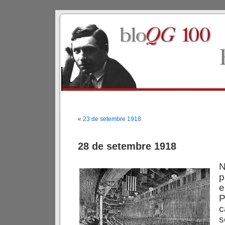
«
23 de setembre 1918
28 de setembre 1918
N
p
c
s