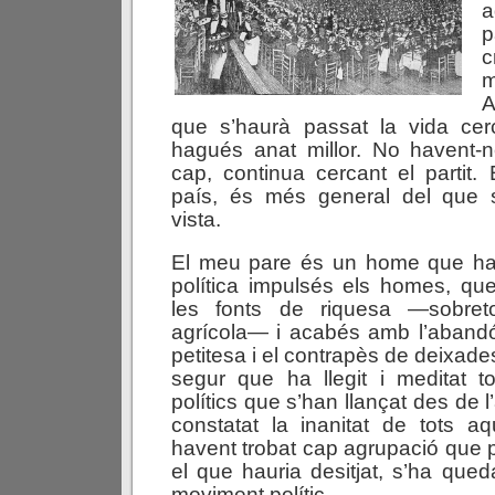
a
p
c
m
A
que s’haurà passat la vida cerc
hagués anat millor. No havent-ne
cap, continua cercant el partit.
país, és més general del que 
vista.
El meu pare és un home que hau
política impulsés els homes, q
les fonts de riquesa —sobret
agrícola— i acabés amb l’abandó,
petitesa i el contrapès de deixades
segur que ha llegit i meditat t
polítics que s’han llançat des de 
constatat la inanitat de tots a
havent trobat cap agrupació que p
el que hauria desitjat, s’ha qued
moviment polític.