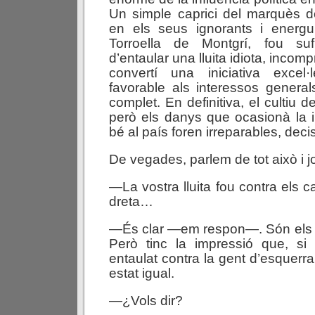
Un simple caprici del marquès d
en els seus ignorants i energ
Torroella de Montgrí, fou suf
d’entaular una lluita idiota, incompr
convertí una iniciativa excel·l
favorable als interessos genera
complet. En definitiva, el cultiu de
però els danys que ocasionà la in
bé al país foren irreparables, deci
De vegades, parlem de tot això i jo 
—La vostra lluita fou contra els c
dreta…
—És clar —em respon—. Són els q
Però tinc la impressió que, si 
entaulat contra la gent d’esquerra,
estat igual.
—¿Vols dir?