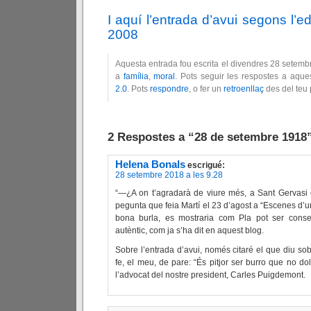
I aquí l’entrada d’avui segons l’e
2008
Aquesta entrada fou escrita el divendres 28 setemb
a
família
,
moral
. Pots seguir les respostes a aque
2.0
. Pots
respondre
, o fer un
retroenllaç
des del teu 
2 Respostes a “28 de setembre 1918
Helena Bonals
escrigué:
28 setembre 2018 a les 9.28
“—¿A on t’agradarà de viure més, a Sant Gervasi 
pegunta que feia Martí el 23 d’agost a “Escenes d’
bona burla, es mostraria com Pla pot ser conse
autèntic, com ja s’ha dit en aquest blog.
Sobre l’entrada d’avui, només citaré el que diu sobr
fe, el meu, de pare: “És pitjor ser burro que no dol
l’advocat del nostre president, Carles Puigdemont.