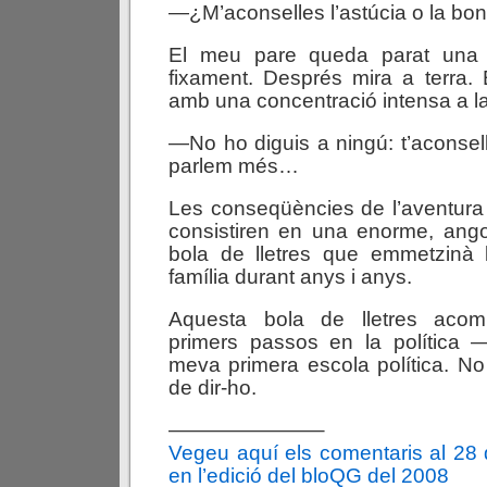
—¿M’aconselles l’astúcia o la bon
El meu pare queda parat una
fixament. Després mira a terra. 
amb una concentració intensa a l
—No ho diguis a ningú: t’aconsell
parlem més…
Les conseqüències de l’aventura 
consistiren en una enorme, ango
bola de lletres que emmetzinà 
família durant anys i anys.
Aquesta bola de lletres aco
primers passos en la política —
meva primera escola política. N
de dir-ho.
———————–
Vegeu aquí els comentaris al 28
en l’edició del bloQG del 2008