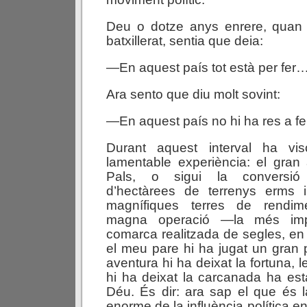
Deu o dotze anys enrere, quan
batxillerat, sentia que deia:
—En aquest país tot està per fer
Ara sento que diu molt sovint:
—En aquest país no hi ha res a f
Durant aquest interval ha vis
lamentable experiència: el gran 
Pals, o sigui la conversió 
d’hectàrees de terrenys erms 
magnífiques terres de rendi
magna operació —la més impo
comarca realitzada de segles, en 
el meu pare hi ha jugat un gran
aventura hi ha deixat la fortuna, les
hi ha deixat la carcanada ha est
Déu. És dir: ara sap el que és la
enorme de la influència política en