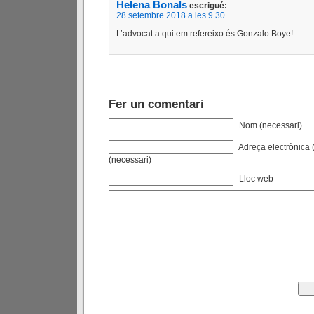
Helena Bonals
escrigué:
28 setembre 2018 a les 9.30
L’advocat a qui em refereixo és Gonzalo Boye!
Fer un comentari
Nom (necessari)
Adreça electrònica (
(necessari)
Lloc web