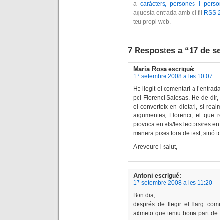
a
caràcters, persones i perso
aquesta entrada amb el fil
RSS 2
teu propi web.
7 Respostes a “17 de s
Maria Rosa
escrigué:
17 setembre 2008 a les 10:07
He llegit el comentari a l’entrad
pel Florenci Salesas. He de dir
el converteix en dietari, si rea
argumentes, Florenci, el que r
provoca en els/les lectors/res en
manera pixes fora de test, sinó tot
A reveure i salut,
Antoni
escrigué:
17 setembre 2008 a les 11:20
Bon dia,
després de llegir el llarg come
admeto que teniu bona part de r