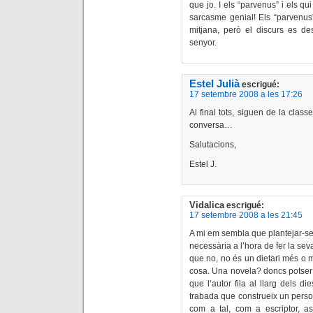
que jo. I els “parvenus” i els q
sarcasme genial! Els “parvenus
mitjana, però el discurs es de
senyor.
Estel Julià
escrigué:
17 setembre 2008 a les 17:26
Al final tots, siguen de la clas
conversa…
Salutacions,
Estel J.
Vidalica
escrigué:
17 setembre 2008 a les 21:45
A mi em sembla que plantejar-se
necessària a l’hora de fer la sev
que no, no és un dietari més o m
cosa. Una novela? doncs potser s
que l’autor fila al llarg dels d
trabada que construeix un person
com a tal, com a escriptor, a