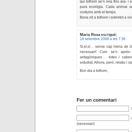
qui tothom se’n reia fins ara- i 
pura ecològia. Cada animal se
costums amb el temps.
Bona nit a tothom i sobretot a vó
Maria Rosa
escrigué:
18 setembre 2008 a les 7:36
Sí,sí,sí… sense cap mena de du
necessari! Com se’n aprèn d
antagòniques… -totes i caben
estudiat. Alhora, però, relatiu i
Bon dia a tothom,
Fer un comentari
(necessari)