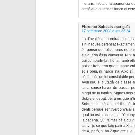
literaris. I sota una apariència 
acció que culmina i tanca el cerc
Florenci Salesas
escrigué:
17 setembre 2008 a les 23:34
La d’avui és una entrada curiosa,
s’hi hagués defensat exactament e
Jo penso que els pobres no pare
els queda és la conversa. N’hi 
qui compartir-la i ho fan amb ell
potser trobarem que tampoc cal 
sols boig, ni narcisista. Això s
cèntim, és un fet constatable pe
Avui dia, el ciutadà de classe m
casa sense haver de passar pel
ningú de la família. Signes dels 
Sobre el debat: per a mi, que n’h
Sobre el que és o no ridícul: és 
dents perquè sent vergonya alie
qual no estic acostumat. Y menys
la cadena. Qui fa més bé a qui? Y
canvi, jo sé que faig patir a X a
de X, però, hi ha Z que recull el