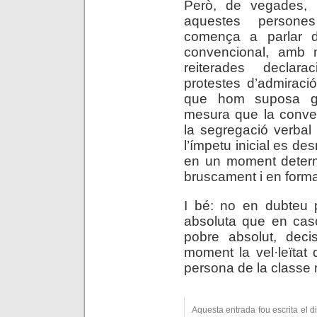
Però, de vegades, l
aquestes persone
comença a parlar d
convencional, amb m
reiterades declar
protestes d’admiraci
que hom suposa gra
mesura que la conv
la segregació verbal 
l’ímpetu inicial es d
en un moment determ
bruscament i en forma
I bé: no en dubteu p
absoluta que en caso
pobre absolut, deci
moment la vel·leïtat 
persona de la classe 
Aquesta entrada fou escrita el 