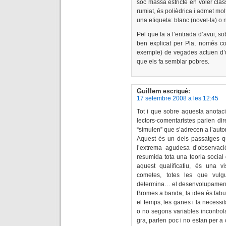
sóc massa estricte en voler cla
rumiat, és polièdrica i admet mol
una etiqueta: blanc (novel·la) o n
Pel que fa a l’entrada d’avui, so
ben explicat per Pla, només co
exemple) de vegades actuen d’
que els fa semblar pobres.
Guillem
escrigué:
17 setembre 2008 a les 12:45
Tot i que sobre aquesta anotaci
lectors-comentaristes parlen di
“simulen” que s’adrecen a l’autor
Aquest és un dels passatges 
l’extrema agudesa d’observac
resumida tota una teoria social 
aquest qualificatiu, és una v
cometes, totes les que vulgu
determina… el desenvolupament 
Bromes a banda, la idea és fabu
el temps, les ganes i la necessit
o no segons variables incontrola
gra, parlen poc i no estan per a o