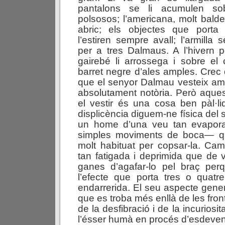
pantalons se li acumulen so
polsosos; l’americana, molt balder
abric; els objectes que porta
l’estiren sempre avall; l’armilla
per a tres Dalmaus. A l’hivern 
gairebé li arrossega i sobre el
barret negre d’ales amples. Crec 
que el senyor Dalmau vesteix am
absolutament notòria. Però aques
el vestir és una cosa ben pàl·li
displicència diguem-ne física del
un home d’una veu tan evapora
simples moviments de boca— qu
molt habituat per copsar-la. Ca
tan fatigada i deprimida que de
ganes d’agafar-lo pel braç per
l’efecte que porta tres o qua
endarrerida. El seu aspecte gener
que es troba més enllà de les fron
de la desfibració i de la incuriosit
l’ésser humà en procés d’esdeven