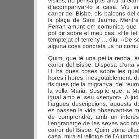
visites, no pensa pas anar al Gam
d’acompanyar-lo a casa. Viu en
carrer del Bisbe, els balcons del
la plaça de Sant Jaume. Mentr
Ferran amunt em comunica que 
pot dir sobre el meu cas. «He fet
temptejat el terreny…, diu. «De s
alguna cosa concreta us ho com
Quim, que té una petita renda, és 
carrer del Bisbe. Disposa d’una v
Hi ha dues coses sobre les qual
hores i hores, inesgotablement: d
físiques (de la migranya, del reum
la vella Maria. Sospito que, a Ma
igual amb el seu «senyor». A jud
llargues descripcions, aquests do
es passen la vida observant-se m
de comprendre, amb un interès
l’engranatge de les seves accion
carrer del Bisbe, Quim dóna ullad
casa, mira el rellotge de l’Ajuntam