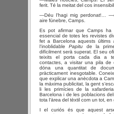
ferit. Té la meitat del cos insensib
—Déu l’hagi mig perdonat!… —
aire fúnebre, Camps.
Es pot afirmar que Camps ha 
essencial de totes les revistes d
fet a Barcelona aquests últims 
l’inoblidable
Papitu
de la prim
difícilment serà superat. El seu of
teixits el porta cada dia a t
contactes, a visitar una pila de 
dóna una quantitat de docu
pràcticament inesgotable. Conei
que explicar una anècdota a Camp
la màxima publicitat, la gent s’esc
li les primícies de la xafarder
Barcelona i de les poblacions del
tota l’àrea del tèxtil com un tot, en
I el curiós és que aquest ars