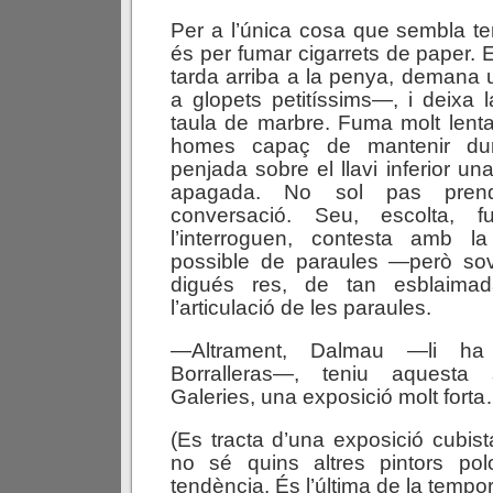
Per a l’única cosa que sembla ten
és per fumar cigarrets de paper. 
tarda arriba a la penya, demana
a glopets petitíssims—, i deixa 
taula de marbre. Fuma molt lent
homes capaç de mantenir du
penjada sobre el llavi inferior un
apagada. No sol pas pren
conversació. Seu, escolta, 
l’interroguen, contesta amb l
possible de paraules —però so
digués res, de tan esblaimad
l’articulació de les paraules.
—Altrament, Dalmau —li ha
Borralleras—, teniu aquesta
Galeries, una exposició molt fort
(Es tracta d’una exposició cubis
no sé quins altres pintors po
tendència. És l’última de la tempo