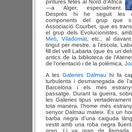
pintures fetes al Nord d’Àfrica
—a Alger, especialment.
Després hi he seguit les e
components del grup que s’
Associació Courbet, que es tran
el grup dels Evolucionistes, a
Miró, Viladomat
, etc., al davan
tingut per mestre, a l’escola, Laba
fill del vell Labarta (que és un d
antics de la biblioteca de l’Ateneu
de l’orientació i de la polèmica,
Jo
A les
Galeries Dalmau
hi fa ca
turbulenta i desmanegada de l’a
Barcelona i els més estrany
passatge. Durant la guerra, sobr
les Galeries tipus vertaderamen
tota manera, l’home més estrany
senyor Dalmau mateix. És un ho
barba negra d’una caiguda làngu
vestit amb una roba negra lluen
gran. Li va gran de llargada 