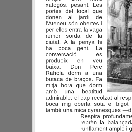
xafogós, pesant. Les
portes del local que
donen al jardí de
l’Ateneu són obertes i
per elles entra la vaga
remor sorda de la
ciutat. A la penya hi
ha poca gent. La
conversació es
produeix en veu
baixa. Don Pere
Rahola dorm a una
butaca de braços. Fa
mitja hora que dorm
amb una beatitud
admirable, el cap recolzat al respa
boca mig oberta sota el bigoti
també una mica cyranesques —dit 
Respira
profundamen
reprèn la balança
runflament ample i