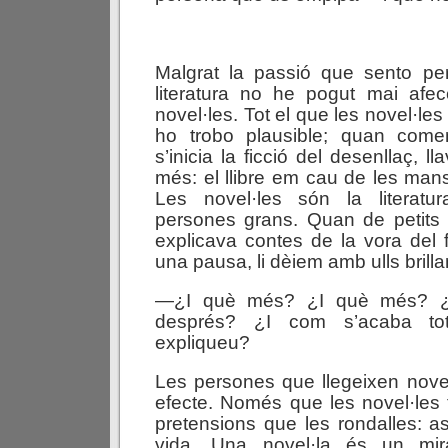
Malgrat la passió que sento pe
literatura no he pogut mai afec
novel·les. Tot el que les novel·les
ho trobo plausible; quan comen
s’inicia la ficció del desenllaç, l
més: el llibre em cau de les mans
Les novel·les són la literatur
persones grans. Quan de petits 
explicava contes de la vora del f
una pausa, li dèiem amb ulls brilla
—¿I què més? ¿I què més? ¿
després? ¿I com s’acaba to
expliqueu?
Les persones que llegeixen novel
efecte. Només que les novel·les
pretensions que les rondalles: asp
vida. Una novel·la és un mira