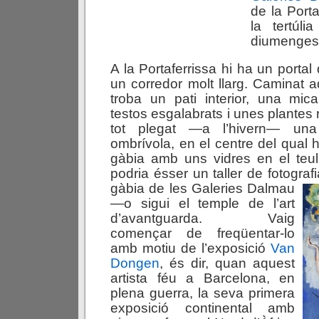
de la Porta
la tertúli
diumenges 
A la Portaferrissa hi ha un porta
un corredor molt llarg. Caminat a
troba un pati interior, una mi
testos esgalabrats i unes plantes 
tot plegat —a l’hivern— un
ombrívola, en el centre del qual
gàbia amb uns vidres en el teul
podria ésser un taller de fotografi
gàbia de
les Galeries Dalmau
—o sigui el temple de l’art
d’avantguarda. Vaig
començar de freqüentar-lo
amb motiu de l’exposició
Van
Dongen
, és dir, quan aquest
artista féu a Barcelona, en
plena guerra, la seva primera
exposició continental amb