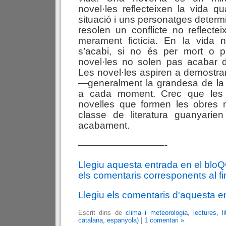
novel·les reflecteixen la vida 
situació i uns personatges determ
resolen un conflicte no reflecte
merament fictícia. En la vida
s’acabi, si no és per mort o pe
novel·les no solen pas acabar 
Les novel·les aspiren a demostrar
—generalment la grandesa de la m
a cada moment. Crec que les 
novelles que formen les obres 
classe de literatura guanyarien
acabament.
—————————-
Llegiu aquesta entrada en el blo
els comentaris corresponents al fin
Llegiu els comentaris d'aquesta e
Escrit dins de
clima i meteorologia
,
lectures, li
catalana, espanyola)
|
1 comentari »