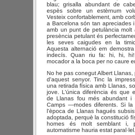
blau; grisalla abundant de cabe
espès sobre un estèrnum volun
Vesteix confortablement, amb corb
a Barcelona són tan apreciades i 
amb un punt de petulància molt
presència petulant és perfectam
les seves caigudes en la timi
Aquesta alternació em demostr
indecís. Quan riu fa: hi, hi, 
mocador a la boca per no caure e
No he pas conegut Albert Llanas, p
d’aquest senyor. Tinc la impre
una retirada física amb Llanas, s
jove. L’única diferència és que e
de Llanas fou més abundant i 
Camps —modes diferents. Si la 
l’època de Llanas hagués subsist
adoptada, perquè la constitució f
homes és molt semblant i, p
automatisme hauria estat paral·lel