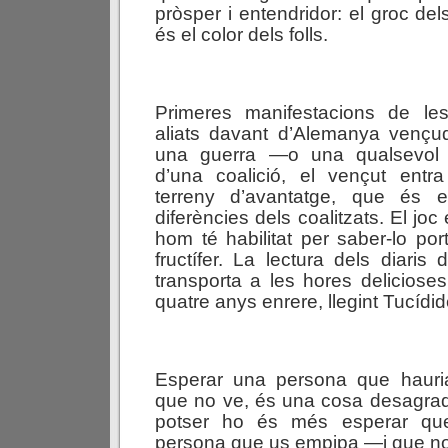
pròsper i entendridor: el groc del
és el color dels folls.
Primeres manifestacions de les
aliats davant d’Alemanya venç
una guerra —o una qualsevol
d’una coalició, el vençut entr
terreny d’avantatge, que és e
diferències dels coalitzats. El joc 
hom té habilitat per saber-lo por
fructífer. La lectura dels diaris
transporta a les hores deliciose
quatre anys enrere, llegint Tucídid
Esperar una persona que hauria
que no ve, és una cosa desagrad
potser ho és més esperar qu
persona que us empipa —i que no