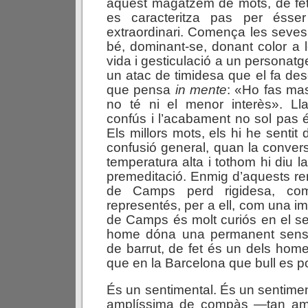
aquest magatzem de mots, de fet
es caracteritza pas per ésse
extraordinari. Comença les seves
bé, dominant-se, donant color a 
vida i gesticulació a un personatg
un atac de timidesa que el fa desca
que pensa
in mente
: «Ho fas mas
no té ni el menor interès». Lla
confús i l’acabament no sol pas és
Els millors mots, els hi he senti
confusió general, quan la conver
temperatura alta i tothom hi diu 
premeditació. Enmig d’aquests rem
de Camps perd rigidesa, com
representés, per a ell, com una im
de Camps és molt curiós en el sen
home dóna una permanent sensa
de barrut, de fet és un dels ho
que en la Barcelona que bull es po
És un sentimental. És un sentimen
amplíssima de compàs —tan amp