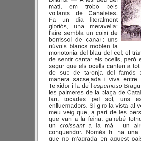
matí, em trobo pels
voltants de Canaletes.
Fa un dia literalment
gloriós, una meravella:
l’aire sembla un coixí de
borrissol de canari; uns
núvols blancs moblen la
monotonia del blau del cel; el trà
de sentir cantar els ocells, però
segur que els ocells canten a tot 
de suc de taronja del famós q
manera sacsejada i viva entre l
Teixidor i la de l’
espumoso
Bragul
les palmeres de la plaça de Cata
fan, tocades pel sol, uns es
enlluernadors. Si giro la vista al v
meu veig que, a part de les per
que van a la feina, gairebé toth
un
croissant
a la mà i un air
conqueridor. Només hi ha una
que no m’agrada en aquest pai