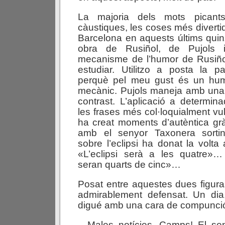
La majoria dels mots picant
càustiques, les coses més diverti
Barcelona en aquests últims qui
obra de Rusiñol, de Pujols
mecanisme de l’humor de Rusiño
estudiar. Utilitzo a posta la 
perquè pel meu gust és un hu
mecànic. Pujols maneja amb una
contrast. L’aplicació a determin
les frases més col·loquialment vu
ha creat moments d’autèntica grà
amb el senyor Taxonera sortin
sobre l’eclipsi ha donat la volta
«L’eclipsi serà a les quatre»
seran quarts de cinc»…
Posat entre aquestes dues figur
admirablement defensat. Un dia,
digué amb una cara de compunci
—Males notícies, Camps! El seny