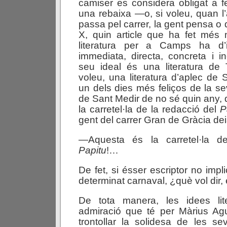
camiser es considera obligat a 
una rebaixa —o, si voleu, quan l’
passa pel carrer, la gent pensa o 
X, quin article que ha fet més 
literatura per a Camps ha d’i
immediata, directa, concreta i i
seu ideal és una literatura de
voleu, una literatura d’aplec de 
un dels dies més feliços de la se
de Sant Medir de no sé quin any,
la carretel·la de la redacció del
P
gent del carrer Gran de Gràcia dei
—Aquesta és la carretel·la de
Papitu
!…
De fet, si ésser escriptor no impl
determinat carnaval, ¿què vol dir,
De tota manera, les idees lit
admiració que té per Màrius Agu
trontollar la solidesa de les se