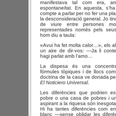
manifestava tal com era, a
espontaneïtat. En aquesta, s’ha
compte a parlar per no fer una pl
la desconsideració general. Jo tinc
de viure entre persones mo
representades només pels seu
hom diu a taula:
«Avui ha fet molta calor…», els a
un aire de dir-vos: —Ja li con
hagi parlat amb l’amo…
La dispesa és una concentra
fórmules tòpiques i de llocs co
doctrina de la casa ve donada p
El Noticiero Universal
.
Les diferències que podrien est
pobre o una casa de pobres i un
aspirant a la riquesa són inesgot
Hi ha tantes diferències com en
blanc —sense oblidar les diferè