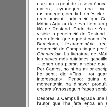
que tota la gent de la seva època
mateix, cyranegen una mic
rostandegen, per dir-ho més clar.
gran amistat i admiració que C
Màrius Aguilar i la seva literatur
filó de Rostand. Cada dia se’m
visible la penetració de Rostand 
gran efecte que aquest poeta féu
Barcelona, l’extraordinària re
generació de Camps tingué per l’
Chanteclair
. La literatura de Màr
les seves més rutinàries gasetil
—tenen una ploma a sobre que el
Per Camps, no hi ha millor escrip
he sentit dir: «Fins i tot qu
interessant». Penso: quina 
momentània ha d’haver produï
encara s’arrosseguin frases semb
Després, a Camps li agrada una l
l’autor que l’ha feta entra en 