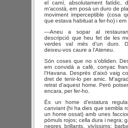
el camí, absolutament fatídic, 
m’acostà, em posà un duro de pl
moviment imperceptible (cosa 
que estava habituat a fer-ho) i em
—Aneu a sopar al restaura
descripció que heu fet de les m
verdes val més d’un duro. D
deixeu-vos caure a l’Ateneu.
Són coses que no s’obliden. Des
em convidà a cafè, conyac fran
l’Havana. Després d’això vaig c
dret de tenir-lo per amic. M’agra
retrat d’aquest home. Però potse
encara, per fer-ho.
És un home d’estatura regular
canviant (hi ha dies que sembla r
un home ossat) amb unes faccio
pòmuls rojos; cella dura i negra; g
negres brillants, vivíssims; barb