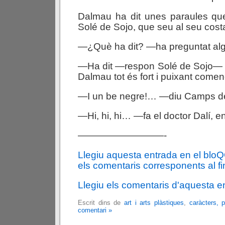
Dalmau ha dit unes paraules qu
Solé de Sojo, que seu al seu costa
—¿Què ha dit? —ha preguntat alg
—Ha dit —respon Solé de Sojo— q
Dalmau tot és fort i puixant come
—I un be negre!… —diu Camps de 
—Hi, hi, hi… —fa el doctor Dalí, en
—————————-
Llegiu aquesta entrada en el blo
els comentaris corresponents al fin
Llegiu els comentaris d'aquesta e
Escrit dins de
art i arts plàstiques
,
caràcters, 
comentari »