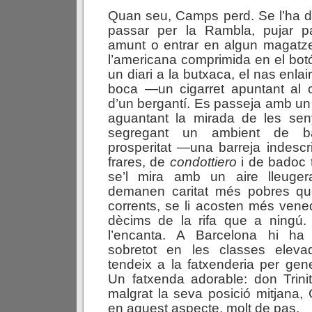
Quan seu, Camps perd. Se l’ha d
passar per la Rambla, pujar p
amunt o entrar en algun magatze
l’americana comprimida en el botó
un diari a la butxaca, el nas enlair
boca —un cigarret apuntant al c
d’un bergantí. Es passeja amb un 
aguantant la mirada de les seny
segregant un ambient de ba
prosperitat —una barreja indescri
frares, de
condottiero
i de badoc t
se’l mira amb un aire lleuger
demanen caritat més pobres qu
corrents, se li acosten més vened
dècims de la rifa que a ningú.
l’encanta. A Barcelona hi ha 
sobretot en les classes eleva
tendeix a la fatxenderia per gen
Un fatxenda adorable: don Trini
malgrat la seva posició mitjana,
en aquest aspecte, molt de pas.