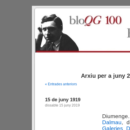
Arxiu per a juny 
« Entrades anteriors
15 de juny 1919
dissabte 15 juny 2019
Diumeng
Dalmau
, 
Galeries 