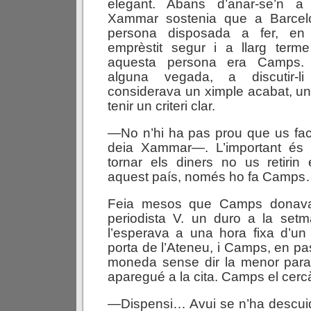
elegant. Abans d’anar-se’n a
Xammar sostenia que a Barcel
persona disposada a fer, en
emprèstit segur i a llarg terme
aquesta persona era Camps. S
alguna vegada, a discutir-l
considerava un ximple acabat, u
tenir un criteri clar.
—No n’hi ha pas prou que us fac
deia Xammar—. L’important és
tornar els diners no us retirin 
aquest país, només ho fa Camp
Feia mesos que Camps donava
periodista V. un duro a la setm
l’esperava a una hora fixa d’un 
porta de l’Ateneu, i Camps, en pass
moneda sense dir la menor parau
aparegué a la cita. Camps el cerc
—Dispensi… Avui se n’ha descui