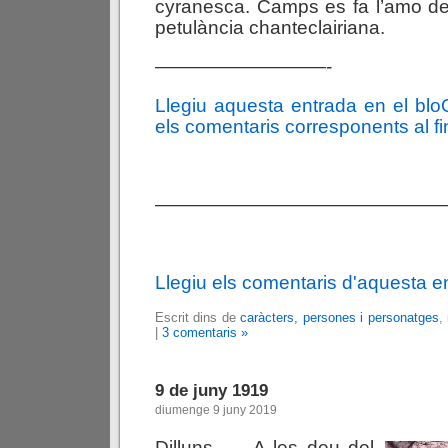
cyranesca. Camps es fa l’amo de
petulància chanteclairiana.
—————————-
Llegiu aquesta entrada en el bl
els comentaris corresponents al fin
———————————————
Llegiu els comentaris d'aquesta e
Escrit dins de
caràcters, persones i personatges
,
|
3 comentaris »
9 de juny 1919
diumenge 9 juny 2019
Dilluns. — A les deu del