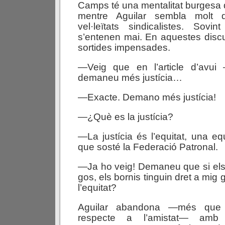
Camps té una mentalitat burgesa
mentre Aguilar sembla molt 
vel·leïtats sindicalistes. Sovi
s’entenen mai. En aquestes disc
sortides impensades.
—Veig que en l’article d’avu
demaneu més justícia…
—Exacte. Demano més justícia!
—¿Què es la justícia?
—La justícia és l’equitat, una equ
que sosté la Federació Patronal.
—Ja ho veig! Demaneu que si els
gos, els bornis tinguin dret a mi
l’equitat?
Aguilar abandona —més que r
respecte a l’amistat— amb 