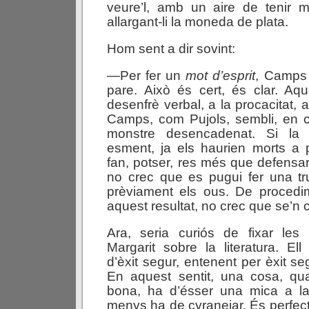
veure’l, amb un aire de tenir 
allargant-li la moneda de plata.
Hom sent a dir sovint:
—Per fer un
mot d’esprit
, Camps 
pare. Això és cert, és clar. Aq
desenfrè verbal, a la procacitat, 
Camps, com Pujols, sembli, en 
monstre desencadenat. Si la
esment, ja els haurien morts a 
fan, potser, res més que defensar-
no crec que es pugui fer una tr
prèviament els ous. De procedim
aquest resultat, no crec que se’n 
Ara, seria curiós de fixar le
Margarit sobre la literatura. Ell
d’èxit segur, entenent per èxit seg
En aquest sentit, una cosa, qua
bona, ha d’ésser una mica a l
menys ha de cyranejar. És perfe