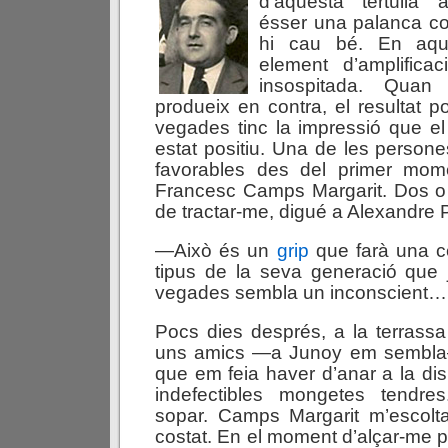
d’aquesta tertúlia 
ésser una palanca co
hi cau bé. En aq
element d’amplificac
insospitada. Quan l
produeix en contra, el resultat p
vegades tinc la impressió que e
estat positiu. Una de les person
favorables des del primer mom
Francesc Camps Margarit. Dos o 
de tractar-me, digué a Alexandre 
—Això és un
grip
que farà una ce
tipus de la seva generació que 
vegades sembla un inconscient…
Pocs dies després, a la terrassa
uns amics —a Junoy em sembla— l
que em feia haver d’anar a la di
indefectibles mongetes tendr
sopar. Camps Margarit m’escolta
costat. En el moment d’alçar-me p