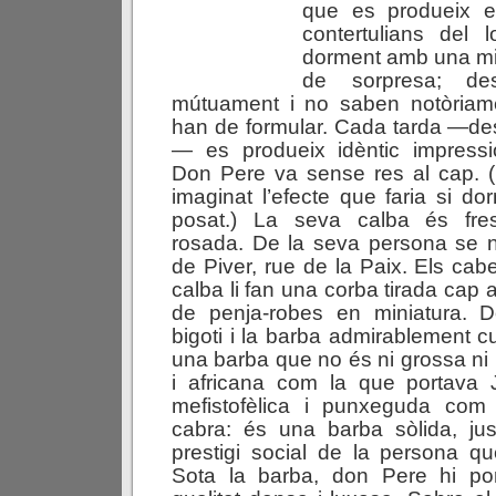
que es produeix el
contertulians del 
dorment amb una mi
de sorpresa; de
mútuament i no saben notòriam
han de formular. Cada tarda —de
— es produeix idèntic impressi
Don Pere va sense res al cap.
imaginat l’efecte que faria si do
posat.) La seva calba és fres
rosada. De la seva persona se n
de Piver, rue de la Paix. Els cabel
calba li fan una corba tirada c
de penja-robes en miniatura. 
bigoti i la barba admirablement cu
una barba que no és ni grossa ni p
i africana com la que portava
mefistofèlica i punxeguda co
cabra: és una barba sòlida, ju
prestigi social de la persona q
Sota la barba, don Pere hi po