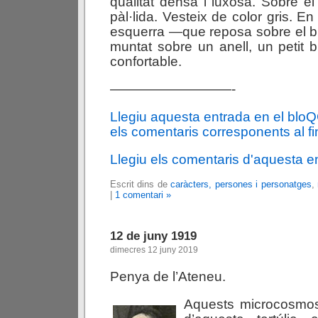
qualitat densa i luxosa. Sobre el
pàl·lida. Vesteix de color gris. En
esquerra —que reposa sobre el b
muntat sobre un anell, un petit br
confortable.
—————————-
Llegiu aquesta entrada en el blo
els comentaris corresponents al fin
Llegiu els comentaris d'aquesta e
Escrit dins de
caràcters, persones i personatges
,
|
1 comentari »
12 de juny 1919
dimecres 12 juny 2019
Penya de l’Ateneu.
Aquests microcosmos 