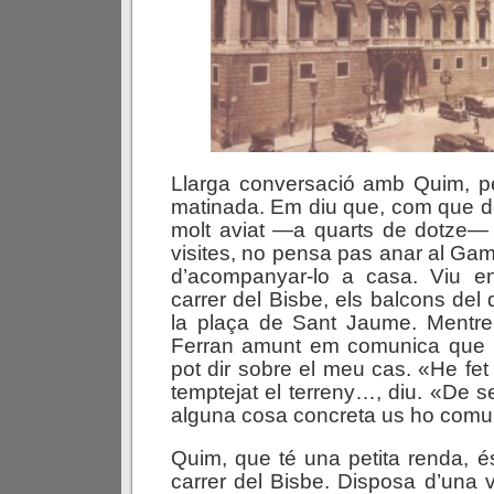
Llarga conversació amb Quim, pe
matinada. Em diu que, com que d
molt aviat —a quarts de dotze— 
visites, no pensa pas anar al Gam
d’acompanyar-lo a casa. Viu en
carrer del Bisbe, els balcons del
la plaça de Sant Jaume. Mentr
Ferran amunt em comunica que 
pot dir sobre el meu cas. «He fet
temptejat el terreny…, diu. «De s
alguna cosa concreta us ho com
Quim, que té una petita renda, és 
carrer del Bisbe. Disposa d’una v