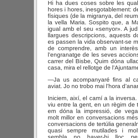
Hi ha dues coses sobre les qual
hores i hores, inesgotablement: d
físiques (de la migranya, del reum
la vella Maria. Sospito que, a Ma
igual amb el seu «senyor». A jud
llargues descripcions, aquests do
es passen la vida observant-se m
de comprendre, amb un interès
l’engranatge de les seves accion
carrer del Bisbe, Quim dóna ullad
casa, mira el rellotge de l’Ajuntam
—Ja us acompanyaré fins al ca
aviat. Jo no trobo mai l’hora d’an
Iniciem, així, el camí a la inver
viu entre la gent, en un règim de 
em dóna la impressió, de vega
molt millor en conversacions més 
conversacions de tertúlia generalm
quasi sempre mutilades i mol
sembla no haver-hi lloc p