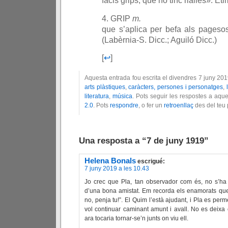
facis grips, que no tinc rialles». Et
4. GRIP
m.
que s’aplica per befa als pagesos
(Labèrnia-S. Dicc.; Aguiló Dicc.)
[
↩
]
Aquesta entrada fou escrita el divendres 7 juny 201
arts plàstiques
,
caràcters, persones i personatges
,
literatura
,
música
. Pots seguir les respostes a aqu
2.0
. Pots
respondre
, o fer un
retroenllaç
des del teu 
Una resposta a “7 de juny 1919”
Helena Bonals
escrigué:
7 juny 2019 a les 10.43
Jo crec que Pla, tan observador com és, no s’ha 
d’una bona amistat. Em recorda els enamorats que 
no, penja tu!”. El Quim l’està ajudant, i Pla es perm
vol continuar caminant amunt i avall. No es deixa 
ara tocaria tornar-se’n junts on viu ell.