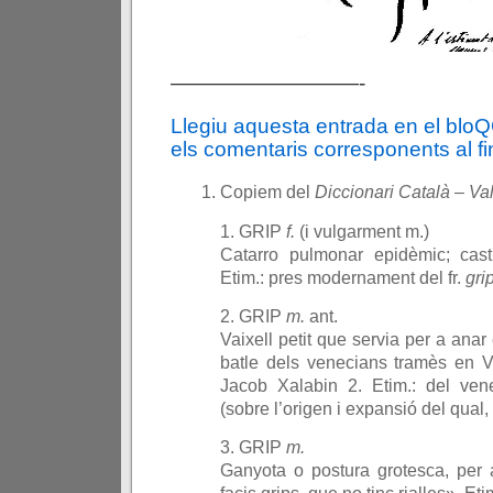
—————————-
Llegiu aquesta entrada en el blo
els comentaris corresponents al fin
Copiem del
Diccionari Català – Va
1. GRIP
f.
(i vulgarment m.)
Catarro pulmonar epidèmic; cas
Etim.: pres modernament del fr.
gri
2. GRIP
m.
ant.
Vaixell petit que servia per a anar
batle dels venecians tramès en V
Jacob Xalabin 2. Etim.: del ve
(sobre l’origen i expansió del qual, 
3. GRIP
m.
Ganyota o postura grotesca, per a