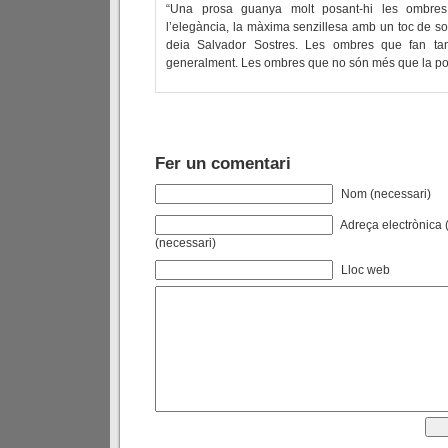
“Una prosa guanya molt posant-hi les ombres
l’elegància, la màxima senzillesa amb un toc de sof
deia Salvador Sostres. Les ombres que fan tan 
generalment. Les ombres que no són més que la po
Fer un comentari
Nom (necessari)
Adreça electrònica (
(necessari)
Lloc web