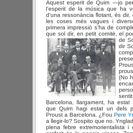
Aquest esperit de Quim —jo p
l’esperit de la música que ha v
d’una ressonància flotant, és dir, 
les coses més vagues i divers
primera impressió s’ha de compl
que sol dir, en petit comitè, el p
de S
dir S
compr
pres
Prou
prous
(No h
enca
pers
sen
Barcelona, llargament, ha estat
que Quim hagi estat un dels p
Proust a Barcelona. ¿Fou
Pere Y
a llegir-lo? Sospito que no. Yngla
plena febre extremorientalista i e