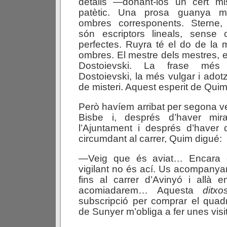
detalls —donant-los un cert mi
patètic. Una prosa guanya mo
ombres corresponents. Sterne, 
són escriptors lineals, sense 
perfectes. Ruyra té el do de la 
ombres. El mestre dels mestres, 
Dostoievski. La frase més i
Dostoievski, la més vulgar i adot
de misteri. Aquest esperit de Q
Però havíem arribat per segona ve
Bisbe i, després d’haver mira
l’Ajuntament i després d’haver
circumdant al carrer, Quim digué:
—Veig que és aviat… Encara 
vigilant no és ací. Us acompanya
fins al carrer d’Avinyó i allà e
acomiadarem… Aquesta
ditxo
subscripció per comprar el quad
de Sunyer m’obliga a fer unes vis