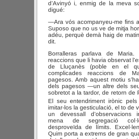
d’Avinyó i, enmig de la meva 
digué:
—Ara vós acompanyeu-me fins al 
Suposo que no us ve de mitja ho
adéu, perquè demà haig de matin
dit.
Borralleras parlava de Maria.
reaccions que li havia observat l’e
de Lluçanès (poble en el qua
complicades reaccions de Ma
pagesos. Amb aquest motiu s’hav
dels pagesos —un altre dels seu
sobretot a la tardor, de retorn de
El seu entendriment irònic pels
imitar-los la gesticulació, el to de 
un devessall d’observacions i
mena de segregació col·loq
desproveïda de límits. Excel·le
Quim porta a extrems de gran qual