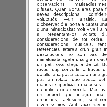
observacions matisadíssime
difuses. Quan Borralleras posa fi
seves descripcions i confidè
voluptuós —un analític. L
d’observació el porta a captar una 
d’una minuciositat molt viva i a r
si, presentant-los voltats d’
consideracions de tot ordre
consideracions musicals, fe
referències laterals d’un gran 
descripcions no són pas de 
miniaturista agafa una gran
mach
un petit oval d’agulla de pit. Bo
revés: sap convertir, a través d’
detalls, una petita cosa en una g
pas un relator que aboca pel 
manera superficial i matussera
naturalista ni un verista. Més av
un esperit que integra una in
emocions, al·lusions, sentime
diversíssimes. Amb això havíem 