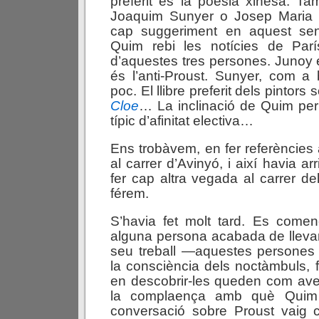
preferit és la poesia xinesa. T
Joaquim Sunyer o Josep Maria J
cap suggeriment en aquest sen
Quim rebi les notícies de Par
d’aquestes tres persones. Junoy
és l’anti-Proust. Sunyer, com a b
poc. El llibre preferit dels pintors 
Cloe
… La inclinació de Quim per
típic d’afinitat electiva…
Ens trobàvem, en fer referències a 
al carrer d’Avinyó, i així havia a
fer cap altra vegada al carrer de
férem.
S’havia fet molt tard. Es come
alguna persona acabada de llevar 
seu treball —aquestes persones 
la consciència dels noctàmbuls, f
en descobrir-les queden com ave
la complaença amb què Quim
conversació sobre Proust vaig 