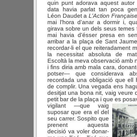
quin punt adorava aquest autor 
data havia parlat tan poca ge
Léon Daudet a
L’Action Français
mai l’hora d’anar a dormir i, q
girava sobre un dels seus temes f
mai havia d’ésser presa en senti
arribar a la plaça de Sant Jaume
recordar-li el que reiteradament m’
la necessitat absoluta de mat
Escoltà la meva observació amb no
i fins diria amb mala cara, dona
potser— que considerava ab
recordada una obligació que ell
de complir. Una vegada ens hag
desitjat una bona nit, vaig veure 
petit bar de la plaça i que es pos
vigilant —que vaig
suposar que era el del
seu carrer. Sospito que
prenent aquesta
decisió va voler donar-