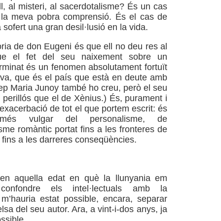
gull, al misteri, al sacerdotalisme? És un cas
la meva pobra comprensió. És el cas de
sofert una gran desil·lusió en la vida.
oria de don Eugeni és que ell no deu res al
ue el fet del seu naixement sobre un
rminat és un fenomen absolutament fortuït
tiva, que és el país que està en deute amb
osep Maria Junoy també ho creu, però el seu
perillós que el de Xènius.) És, purament i
exacerbació de tot el que portem escrit: és
més vulgar del personalisme, de
sme romàntic portat fins a les fronteres de
 fins a les darreres conseqüències.
 en aquella edat en què la llunyania em
onfondre els intel·lectuals amb la
a, m’hauria estat possible, encara, separar
sa del seu autor. Ara, a vint-i-dos anys, ja
ssible.