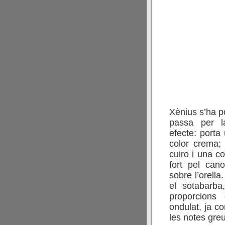
Xènius s’ha p
passa per 
efecte: porta
color crema;
cuiro i una cor
fort pel can
sobre l’orella
el sotabarba,
proporcions
ondulat, ja 
les notes greu