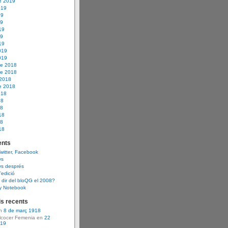
e 2019
019
19
19
19
19
19
019
019
e 2018
e 2018
 2018
e 2018
018
18
18
18
18
18
nts
Twitter, Facebook
ys
ys després
d’edició
dir del bloQG el 2008?
y Notebook
s recents
en
8 de març 1918
Alcocer Femenia en
22
919