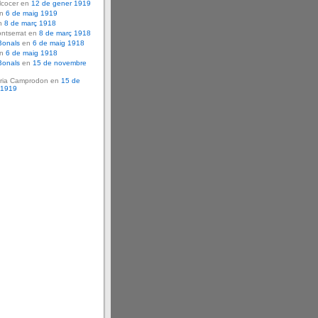
lcocer en
12 de gener 1919
en
6 de maig 1919
n
8 de març 1918
ntserrat en
8 de març 1918
Bonals
en
6 de maig 1918
en
6 de maig 1918
Bonals
en
15 de novembre
ria Camprodon en
15 de
 1919