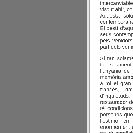
intercanviabl
viscut ahir, 
Aquesta solu
contemporaneï
El destí d’aq
seus contempo
pels venidors
part dels veni
Si tan solam
tan solament 
llunyania de 
memòria amb u
a mi el gran 
francès, da
d’inquietud
restaurador de
té condicion
persones que 
l’estimo en
enormement a