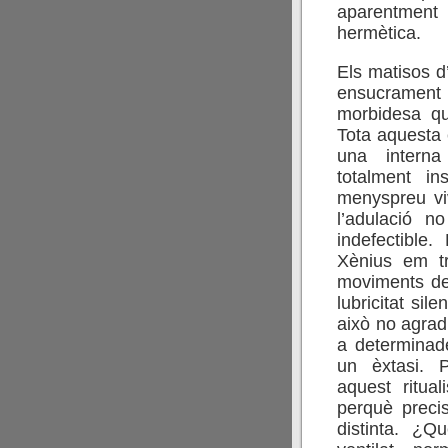
aparentment
hermètica.
Els matisos d
ensucrament 
morbidesa qu
Tota aquesta
una interna
totalment in
menyspreu viv
l’adulació n
indefectible
Xènius em tr
moviments de
lubricitat sil
això no agrad
a determinade
un èxtasi. P
aquest ritu
perquè preci
distinta. ¿Qu