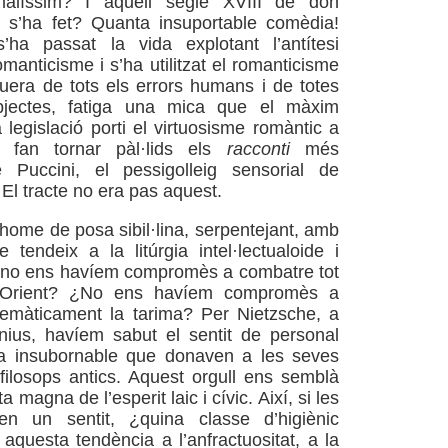
rmalíssim? I aquell segle XVIII de don
 s’ha fet? Quanta insuportable comèdia!
a passat la vida explotant l’antítesi
manticisme i s’ha utilitzat el romanticisme
era de tots els errors humans i de totes
bjectes, fatiga una mica que el màxim
 legislació porti el virtuosisme romàntic a
 fan tornar pàl·lids els
racconti
més
e Puccini, el pessigolleig sensorial de
El tracte no era pas aquest.
home de posa sibil·lina, serpentejant, amb
tendeix a la litúrgia intel·lectualoide i
 ¿no ens havíem compromès a combatre tot
’Orient? ¿No ens havíem compromès a
temàticament la tarima? Per Nietzsche, a
nius, havíem sabut el sentit de personal
a insubornable que donaven a les seves
filosops antics. Aquest orgull ens semblà
 magna de l’esperit laic i cívic. Així, si les
en un sentit, ¿quina classe d’higiènic
 aquesta tendència a l’anfractuositat, a la