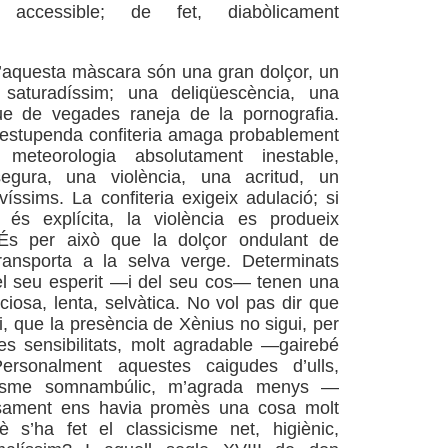
 accessible; de fet, diabòlicament
’aquesta màscara són una gran dolçor, un
saturadíssim; una deliqüescència, una
e de vegades raneja de la pornografia.
 estupenda confiteria amaga probablement
 meteorologia absolutament inestable,
segura, una violència, una acritud, un
íssims. La confiteria exigeix adulació; si
o és explícita, la violència es produeix
. És per això que la dolçor ondulant de
ansporta a la selva verge. Determinats
l seu esperit —i del seu cos— tenen una
enciosa, lenta, selvàtica. No vol pas dir que
i, que la presència de Xènius no sigui, per
s sensibilitats, molt agradable —gairebé
ersonalment aquestes caigudes d’ulls,
alisme somnambúlic, m’agrada menys —
sament ens havia promès una cosa molt
è s’ha fet el classicisme net, higiènic,