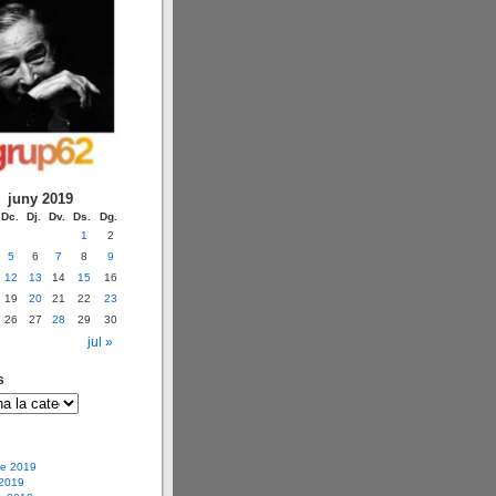
juny 2019
Dc.
Dj.
Dv.
Ds.
Dg.
1
2
5
6
7
8
9
12
13
14
15
16
19
20
21
22
23
26
27
28
29
30
i
jul »
s
e 2019
 2019