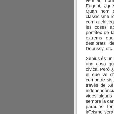
ventilat, no
Eugeni, ¿què
Quan hom s’h
classicisme-ro
com a clavegu
les coses a
pontífex de la
extrems que
desfibrats d
Debussy, etc. 
Xènius és un 
una cosa que 
cívica. Però
el que ve d
combatre sis
través de Xè
independènci
vides alguns 
sempre la carta
paraules ten
laïcisme serà