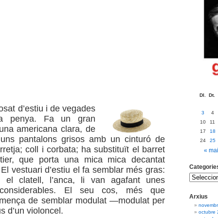
Dl.
Dt.
osat d’estiu i de vegades
3
4
la penya. Fa un gran
10
11
 una americana clara, de
17
18
 uns pantalons grisos amb un cinturó de
24
25
retja; coll i corbata; ha substituït el barret
« ma
otier, que porta una mica mica decantat
Categorie
. El vestuari d’estiu el fa semblar més gras:
 el clatell, l’anca, li van agafant unes
 considerables. El seu cos, més que
Arxius
comença de semblar modulat —modulat per
novembr
s d’un violoncel.
octubre