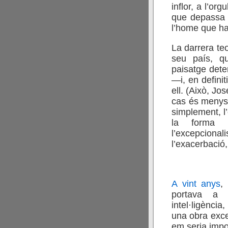
inflor, a l’or
que depassa 
l’home que ha 
La darrera te
seu país, q
paisatge dete
—i, en defini
ell. (Això, J
cas és menys 
simplement, l’
la forma 
l’excepcionali
l’exacerbació,
A vint anys
,
portava a c
intel·ligènci
una obra excel
em seria impo