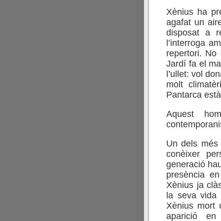
Xènius ha pr
agafat un aire
disposat a r
l’interroga a
repertori. No 
Jardí fa el ma
l’ullet: vol 
molt climatèr
Pantarca està
Aquest hom
contemporanis
Un dels més 
conèixer per
generació hau
presència en
Xènius ja clàs
la seva vida
Xènius mort 
aparició en