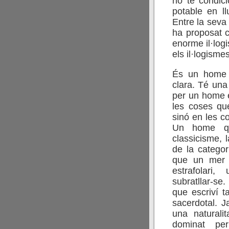
no té condic
potable en ll
Entre la seva 
ha proposat c
enorme il·log
els il·logismes
És un home a
clara. Té una
per un home e
les coses que
sinó en les co
Un home qu
classicisme, l
de la catego
que un mer a
estrafolari
subratllar-se
que escriví t
sacerdotal. 
una natural
dominat p