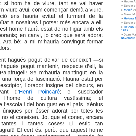
Hector A
e: si hom ha de viure, tant se val haver
Sergio 
com viure avui, com començar demà a viure.
Mercè
e
Maria Mo
ció ens hauria evitat el turment de la
Helena 
tat a nosaltres i potser més encara a ell.
Sergio 
Helena 
uest home haurà estat de no lligar amb els
1919
ranis; en canvi, jo crec que serà adorat
Joan Ma
novembre
. Ara bé: a mi m’hauria convingut formar
dors.
ent hagués pogut deixar de coneixe’l —si
hagués pogut mantenir, respecte d’ell, la
Palafrugell! Se m’hauria mantingut en la
na força de fascinació. Hauria estat per
escriptor, l’orador insigne del discurs, en
vant d’
Henri Poincaré
; el suscitador
s; l’home de cultura vastíssima; el
 l’escola i del bon gust en el país. Xènius
s úniques per ésser adorat per totes les
no el coneixen. Jo, que el conec, encara
 tantes i tantes coses! Li estic tan
graït! El cert és, però, que aquest home