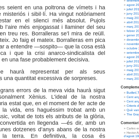
setembr
agost 2
es seient en una poltrona de vímets i ha
juliol 20
 misteriós i sibil·lí. Ha vingut notòriament
juny 20
maig 20
estar en el silenci més absolut. Pujols
abril 20
mb l’aire més enjogassat i llaminer del seu
març 20
febrer 2
en treu res. Borralleras se’l mira de reüll.
gener 2
teix. Jo faig el mateix. Borralleras em pica
desembr
novembr
donar a entendre —sospito— que la cosa està
octubre
ica i que la crisi anarco-sindicalista del
setembr
agost 2
 en una fase probablement decisiva.
juliol 20
juny 20
maig 20
e haurà representat per als seus
abril 20
 una quantitat excessiva de sorpreses.
març 20
Compleme
grans errors de la meva vida haurà sigut
Butlletí,
sonalment Xènius. L’ideal de la nostra
Cent an
Cent an
ria estat que, en el moment de fer acte de
Criteris 
 la vida, ens haguéssim trobat amb un
Què van 
The Gra
sic, voltat de tots els atributs de la glòria,
 convertida en llegenda —és dir, amb un
Comentari
unes dotzenes d’anys abans de la nostra
Carles 
Hector 
 la terra. En definitiva, la cosa és
d’agost 1