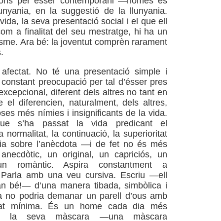
ions per ésser contemporani —només és
unyania, en la suggestió de la llunyania.
vida, la seva presentació social i el que ell
om a finalitat del seu mestratge, hi ha un
isme. Ara bé: la joventut comprèn rarament
.
fectat. No té una presentació simple i
 constant preocupació per tal d’ésser pres
xcepcional, diferent dels altres no tant en
 el diferencien, naturalment, dels altres,
ses més nímies i insignificants de la vida.
e s’ha passat la vida predicant el
a normalitat, la continuació, la superioritat
ria sobre l’anècdota —i de fet no és més
necdòtic, un original, un capriciós, un
, un romàntic. Aspira constantment a
. Parla amb una veu cursiva. Escriu —ell
an bé!— d’una manera tibada, simbòlica i
Ja no podria demanar un parell d’ous amb
itat mínima. És un home cada dia més
er la seva màscara —una màscara