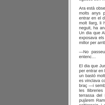
Ara està obse
molts anys p
entrar en el d
molt llarg, l
neguit, ha an
Un dia que Al
exposava els
millor per arri
—No passeu
entenc…
El dia que Ju
per entrar en 
un bastó molt
es vinclava c
braç —i semb
les llibreri
terrassa del 
pujàrem Ramb