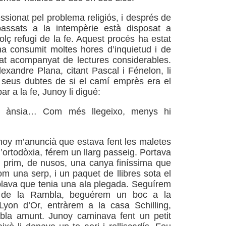
ssionat pel problema religiós, i després de
assats a la intempèrie està disposat a
olç refugi de la fe. Aquest procés ha estat
i ha consumit moltes hores d’inquietud i de
at acompanyat de lectures considerables.
exandre Plana, citant Pascal i Fénelon, li
 seus dubtes de si el camí emprès era el
bar a la fe, Junoy li digué:
 ànsia… Com més llegeixo, menys hi
noy m’anuncià que estava fent les maletes
l’ortodòxia, férem un llarg passeig. Portava
 prim, de nusos, una canya finíssima que
om una serp, i un paquet de llibres sota el
lava que tenia una ala plegada. Seguírem
es de la Rambla, beguérem un boc a la
Lyon d’Or, entràrem a la casa Schilling,
la amunt. Junoy caminava fent un petit