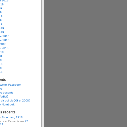
e 2019
019
19
19
19
19
19
019
019
e 2018
e 2018
 2018
e 2018
018
18
18
18
18
18
nts
Twitter, Facebook
ys
ys després
d’edició
dir del bloQG el 2008?
y Notebook
s recents
en
8 de març 1918
Alcocer Femenia en
22
919