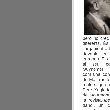
però no crec
diferents. É
llargament a 
davanter en 
europeu.
Els 
al seu cal
Guynemer li
com una consa
de Maurras fo
mateix que 
Pere Ynglada
de Gourmont 
la revista
Ibe
dandi, un c