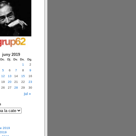
juny 2019
Dc.
Dj.
Dv.
Ds.
Dg.
1
2
5
6
7
8
9
12
13
14
15
16
19
20
21
22
23
26
27
28
29
30
i
jul »
s
e 2019
 2019