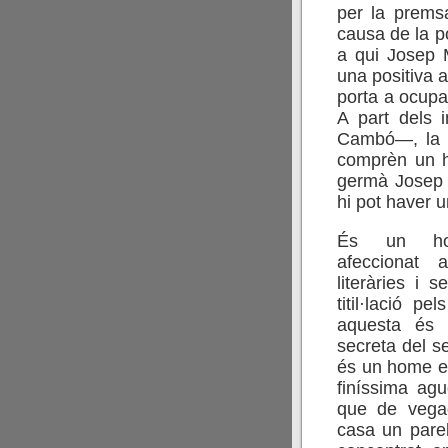
per la prems
causa de la p
a qui Josep 
una positiva a
porta a ocupa
A part dels 
Cambó—, la c
comprèn un h
germà Josep M
hi pot haver 
És un ho
afeccionat a
literàries i 
titil·lació pel
aquesta és 
secreta del s
és un home e
finíssima agu
que de vega
casa un parel