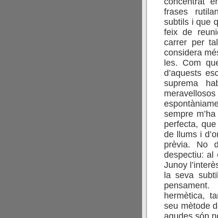
concentrat e
frases rutil
subtils i que
feix de reun
carrer per ta
considera més
les. Com que
d’aquests esc
suprema hab
meravellos
espontàniame
sempre m’ha 
perfecta, que
de llums i d’
prèvia. No d
despectiu: al
Junoy l’interè
la seva subti
pensament.
hermètica, ta
seu mètode de
agudes són no