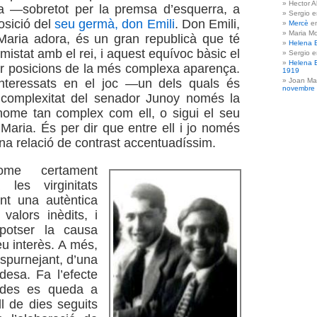
Hector A
a —sobretot per la premsa d’esquerra, a
Sergio 
osició del
seu germà, don Emili
. Don Emili,
Mercè
e
Maria Mo
Maria adora, és un gran republicà que té
Helena 
mistat amb el rei, i aquest equívoc bàsic el
Sergio 
Helena 
r posicions de la més complexa aparença.
1919
Joan Ma
interessats en el joc —un dels quals és
novembre
omplexitat del senador Junoy només la
ome tan complex com ell, o sigui el seu
aria. És per dir que entre ell i jo només
una relació de contrast accentuadíssim.
me certament
 les virginitats
sent una autèntica
s valors inèdits, i
potser la causa
eu interès. A més,
spurnejant, d’una
desa. Fa l’efecte
des es queda a
l de dies seguits