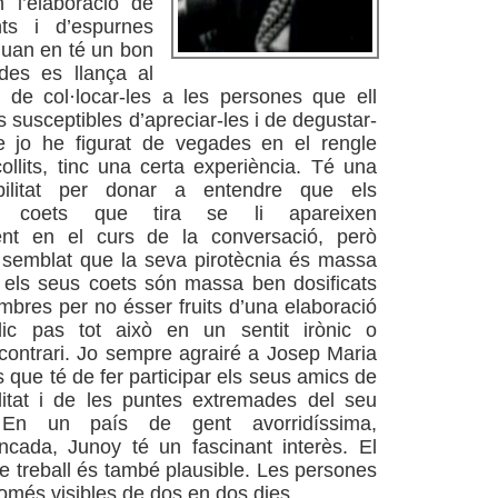
n l’elaboració de
ants i d’espurnes
 quan en té un bon
ides es llança al
l de col·locar-les a les persones que ell
 susceptibles d’apreciar-les i de degustar-
 jo he figurat de vegades en el rengle
ollits, tinc una certa experiència. Té una
ilitat per donar a entendre que els
os coets que tira se li apareixen
nt en el curs de la conversació, però
semblat que la seva pirotècnia és massa
 els seus coets són massa ben dosificats
ombres per no ésser fruits d’una elaboració
ic pas tot això en un sentit irònic o
 contrari. Jo sempre agrairé a Josep Maria
s que té de fer participar els seus amics de
litat i de les puntes extremades del seu
 En un país de gent avorridíssima,
ncada, Junoy té un fascinant interès. El
 treball és també plausible. Les persones
més visibles de dos en dos dies.