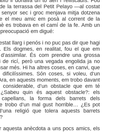
 això li donava un to aeri i relliscadís. Fou
de la terrassa del Petit Pelayo —al costat
 senyor sec i groc menjava mitja dotzena
e el meu amic em posà al corrent de la
uè es trobava en el camí de la fe. Amb un
t preocupació em digué:
tat llarg i penós i no puc pas dir que hagi
fi. Els dogmes, en realitat, fou el que em
d’assimilar. És com prendre una grossa
li de ricí, però una vegada engolida ja no
nsar més. Hi ha altres coses, en canvi, que
dificilíssimes. Són coses, si voleu, d’un
Ara, en aquests moments, em trobo davant
e considerable, d’un obstacle que em té
. ¿Sabeu quin és aquest obstacle?: els
 capellans, la forma dels barrets dels
ue trobo d’un mal gust horrible… ¿Es pot
d’una religió que tolera aquests barrets
s?
r aquesta anècdota a uns pocs amics, els