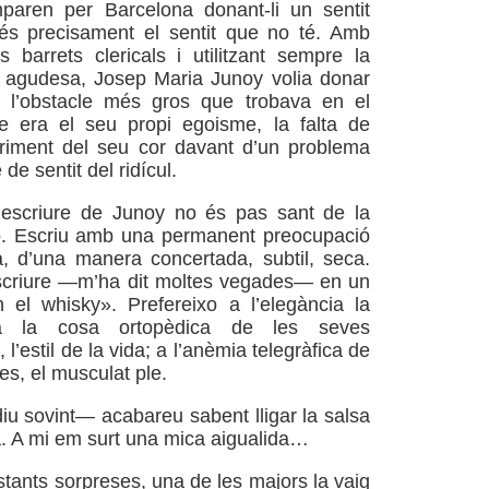
mparen per Barcelona donant-li un sentit
 és precisament el sentit que no té. Amb
s barrets clericals i utilitzant sempre la
l agudesa, Josep Maria Junoy volia donar
 l’obstacle més gros que trobava en el
e era el seu propi egoisme, la falta de
duriment del seu cor davant d’un problema
e sentit del ridícul.
escriure de Junoy no és pas sant de la
. Escriu amb una permanent preocupació
a, d’una manera concertada, subtil, seca.
escriure —m’ha dit moltes vegades— en un
 el whisky». Prefereixo a l’elegància la
; a la cosa ortopèdica de les seves
 l’estil de la vida; a l’anèmia telegràfica de
es, el musculat ple.
 sovint— acabareu sabent lligar la salsa
. A mi em surt una mica aigualida…
ants sorpreses, una de les majors la vaig