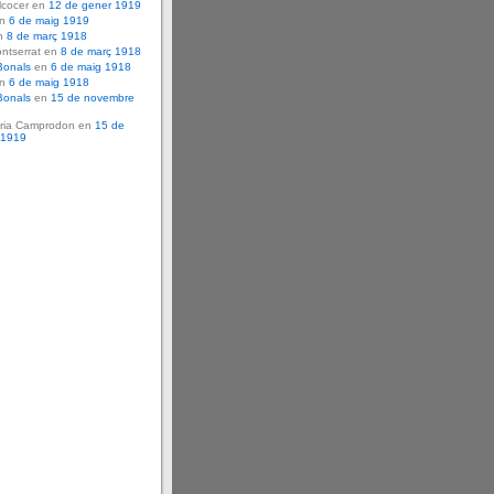
lcocer en
12 de gener 1919
en
6 de maig 1919
n
8 de març 1918
ntserrat en
8 de març 1918
Bonals
en
6 de maig 1918
en
6 de maig 1918
Bonals
en
15 de novembre
ria Camprodon en
15 de
 1919