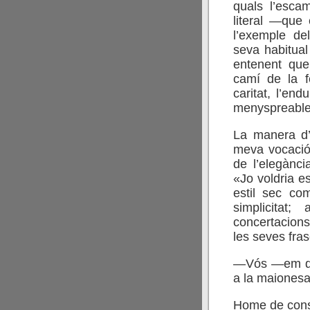
quals l’esca
literal —que
l’exemple del
seva habitua
entenent que
camí de la f
caritat, l’en
menyspreable d
La manera d’
meva vocació
de l’elegànci
«Jo voldria 
estil sec com
simplicitat
concertacions,
les seves fras
—Vós —em diu
a la maionesa
Home de const