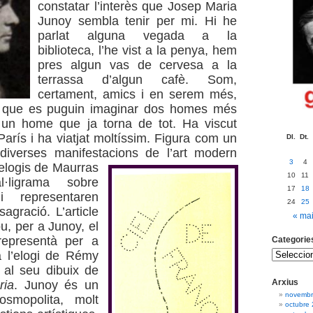
constatar l’interès que Josep Maria
Junoy sembla tenir per mi. Hi he
parlat alguna vegada a la
biblioteca, l’he vist a la penya, hem
pres algun vas de cervesa a la
terrassa d’algun cafè. Som,
certament, amics i en serem més,
 que es puguin imaginar dos homes més
s un home que ja torna de tot. Ha viscut
París i ha viatjat moltíssim. Figura com un
Dl.
Dt.
diverses manifestacions de l’art modern
3
4
elogis de Maurras
10
11
·ligrama sobre
17
18
 representaren
24
25
gració. L’article
« ma
u, per a Junoy, el
representà per a
Categorie
 l’elogi de Rémy
al seu dibuix de
Arxius
ria
. Junoy és un
novembr
osmopolita, molt
octubre