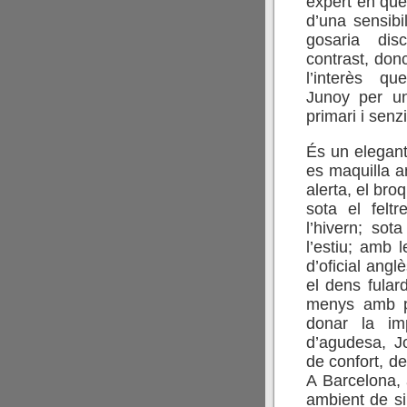
expert en qües
d’una sensibi
gosaria dis
contrast, donc
l’interès q
Junoy per un
primari i senz
És un elegant
es maquilla am
alerta, el bro
sota el feltr
l’hivern; sot
l’estiu; amb 
d’oficial angl
el dens fular
menys amb p
donar la im
d’agudesa, J
de confort, de
A Barcelona, 
ambient de si