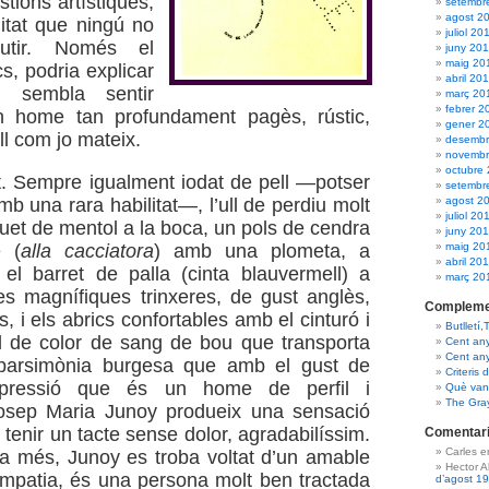
tions artístiques,
setembr
agost 2
litat que ningú no
juliol 20
cutir. Només el
juny 20
maig 20
s, podria explicar
abril 20
ue sembla sentir
març 20
febrer 2
 home tan profundament pagès, rústic,
gener 2
ill com jo mateix.
desembr
novembr
octubre
. Sempre igualment iodat de pell —potser
setembr
agost 2
b una rara habilitat—, l’ull de perdiu molt
juliol 20
quet de mentol a la boca, un pols de cendra
juny 20
maig 20
e (
alla cacciatora
) amb una plometa, a
abril 20
a el barret de palla (cinta blauvermell) a
març 20
les magnífiques trinxeres, de gust anglès,
Compleme
ès, i els abrics confortables amb el cinturó i
Butlletí,
d de color de sang de bou que transporta
Cent an
Cent an
arsimònia burgesa que amb el gust de
Criteris 
pressió que és un home de perfil i
Què van 
The Gra
osep Maria Junoy produeix una sensació
 tenir un tacte sense dolor, agradabilíssim.
Comentari
Carles 
a més, Junoy es troba voltat d’un amable
Hector 
mpatia, és una persona molt ben tractada
d’agost 1