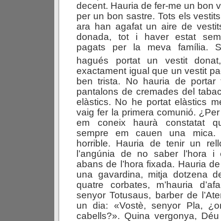
decent. Hauria de fer-me un bon ve
per un bon sastre. Tots els vestits
ara han agafat un aire de vesti
donada, tot i haver estat sem
pagats per la meva família. 
hagués portat un vestit donat
exactament igual que un vestit 
ben trista. No hauria de portar 
pantalons de cremades del tabac
elàstics. No he portat elàstics 
vaig fer la primera comunió. ¿P
em coneix haurà constatat q
sempre em cauen una mica. 
horrible. Hauria de tenir un rell
l’angúnia de no saber l’hora i el
abans de l’hora fixada. Hauria de
una gavardina, mitja dotzena d
quatre corbates, m’hauria d’afa
senyor Totusaus, barber de l’At
un dia: «Vostè, senyor Pla, ¿on
cabells?». Quina vergonya, Déu