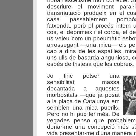
troba l’ascetisme molt correcte. S
descriure el moviment paral
transmutació produeix en el co
casa passablement pompós
fatxenda, però el procés intern u
cos, el deprimeix i el corba, el d
us veieu com un pneumàtic esbotz
arrossegant —una mica— els peus
cap a dins de les espatlles, mi
uns ulls de basarda anguniosa, co
espès de tristesa que les cobreix.
Jo tinc potser una
sensibilitat massa
decantada a aquestes
morbositats —que ja posat
a la plaça de Catalunya em
semblen una mica puerils.
Però no hi puc fer més. De
vegades penso que probablemen
donar-me una concepció més sòl
vida presentar-me d’una manera 