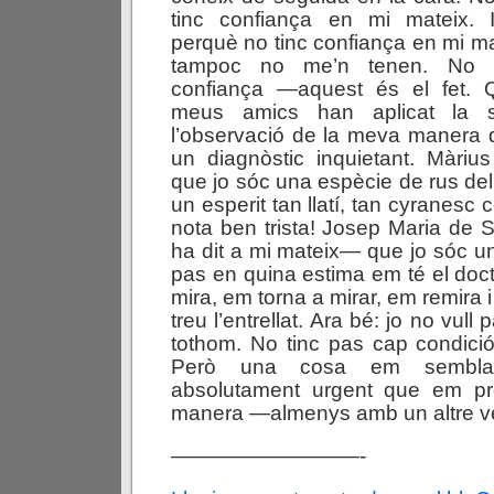
tinc confiança en mi mateix. 
perquè no tinc confiança en mi ma
tampoc no me’n tenen. No ar
confiança —aquest és el fet. 
meus amics han aplicat la 
l’observació de la meva manera 
un diagnòstic inquietant. Màrius
que jo sóc una espècie de rus del
un esperit tan llatí, tan cyranesc 
nota ben trista! Josep Maria de
ha dit a mi mateix— que jo sóc u
pas en quina estima em té el doct
mira, em torna a mirar, em remira 
treu l’entrellat. Ara bé: jo no vull 
tothom. No tinc pas cap condició
Però una cosa em sembla 
absolutament urgent que em pre
manera —almenys amb un altre ve
—————————-