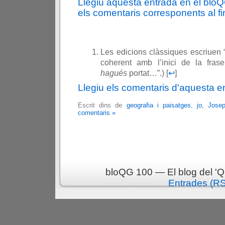
Llegiu aquesta entrada en el blo
els comentaris corresponents al fin
Les edicions clàssiques escriuen 
coherent amb l’inici de la fras
hagués
portat…”.) [
↩
]
Llegiu els comentaris d'aquesta e
Escrit dins de
geografia i paisatges
,
jo, Jose
comentaris »
bloQG 100 — El blog del 'Q
Entrades (R