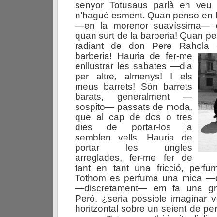
senyor Totusaus parlà en veu 
n’hagué esment. Quan penso en l
—en la morenor suavíssima— 
quan surt de la barberia! Quan pen
radiant de don Pere Rahola 
barberia! Hauria de fer-
me
enllustrar les sabates —dia
per altre, almenys! I els
meus barrets! Són barrets
barats, generalment —
sospito— passats de moda,
que al cap de dos o tres
dies de portar-los ja
semblen vells. Hauria de
portar les ungles
arreglades, fer-me fer de
tant en tant una fricció, perf
Tothom es perfuma una mica —d
—discretament— em fa una gràc
Però, ¿seria possible imaginar 
horitzontal sobre un seient de pe