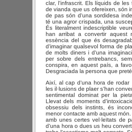
clar, l’infrascrit. Els líquids de le
de vianda que us ofereixen, són i
de pas són d’una sordidesa indes
té una agror crispada, una suscepti
És literalment indescriptible veu
han arribat a convertir aquest
essència del que és desagradab
d’imaginar qualsevol forma de pl
de molts diners i d’una imaginac
per sobre dels entrebancs, semp
conspira, en aquest país, a favo
Desgraciada la persona que pretén
Així, al cap d’una hora de rodar 
les il·lusions de plaer s’han conv
sentimental dominat per la pieta
Llevat dels moments d’intoxicac
obsessiu dels instints, és inconc
menor contacte amb aquest món. 
amb unes certes vel·leïtats de 
d’una hora o dues us heu converti