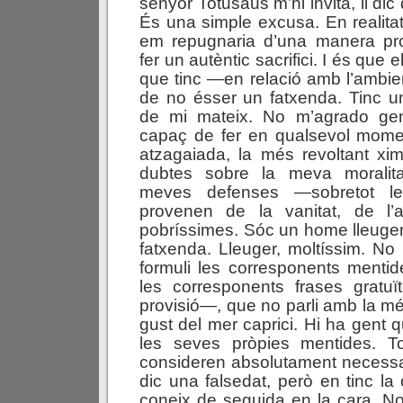
senyor Totusaus m’hi invita, li dic
És una simple excusa. En realit
em repugnaria d’una manera pr
fer un autèntic sacrifici. I és que
que tinc —en relació amb l’ambie
de no ésser un fatxenda. Tinc u
de mi mateix. No m’agrado ge
capaç de fer en qualsevol mome
atzagaiada, la més revoltant xim
dubtes sobre la meva moralita
meves defenses —sobretot l
provenen de la vanitat, de l
pobríssimes. Sóc un home lleuge
fatxenda. Lleuger, moltíssim. N
formuli les corresponents mentide
les corresponents frases grat
provisió—, que no parli amb la més 
gust del mer caprici. Hi ha gent q
les seves pròpies mentides. T
consideren absolutament necessari
dic una falsedat, però en tinc la
coneix de seguida en la cara. No