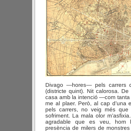
Divago —hores— pels carrers d
(districte quint). Nit calorosa. 
casa amb la intenció —com tanta
me al plaer. Però, al cap d’una
pels carrers, no veig més que p
sofriment. La mala olor m’asfixi
agradable que es veu, hom h
presència de milers de monstres