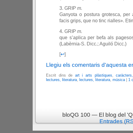
3. GRIP
m.
Ganyota o postura grotesca, per a
facis grips, que no tinc rialles». Et
4. GRIP
m.
que s’aplica per befa als pagesos
(Labèrnia-S. Dicc.; Aguiló Dicc.)
[
↩
]
Llegiu els comentaris d'aquesta e
Escrit dins de
art i arts plàstiques
,
caràcters
lectures, literatura
,
lectures, literatura
,
música
|
1 
bloQG 100 — El blog del 'Q
Entrades (R