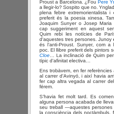
Proust a Barcelona. ¿Fou
Pere Y
a llegir-lo? Sospito que no. Yngla
plena febre extremorientalista i e
preferit és la poesia xinesa. T
Joaquim Sunyer o Josep Maria J
cap suggeriment en aquest sen
Quim rebi les notícies de Par
d’aquestes tres persones. Junoy
és l’anti-Proust. Sunyer, com a b
poc. El llibre preferit dels pintors 
Cloe
… La inclinació de Quim per
típic d’afinitat electiva…
Ens trobàvem, en fer referències a 
al carrer d’Avinyó, i així havia a
fer cap altra vegada al carrer de
férem.
S’havia fet molt tard. Es come
alguna persona acabada de llevar 
seu treball —aquestes persones 
la consciència dels noctàmbuls, f