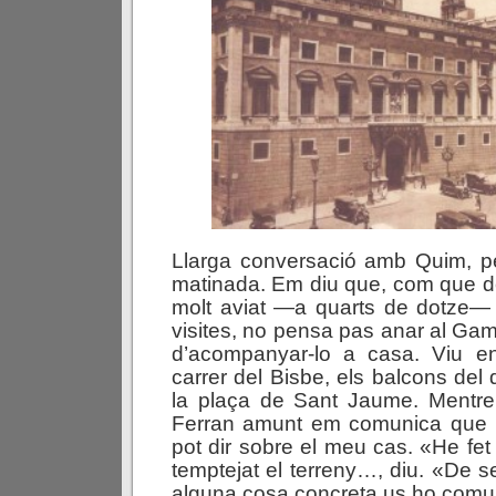
Llarga conversació amb Quim, pe
matinada. Em diu que, com que d
molt aviat —a quarts de dotze— 
visites, no pensa pas anar al Gam
d’acompanyar-lo a casa. Viu en
carrer del Bisbe, els balcons del
la plaça de Sant Jaume. Mentr
Ferran amunt em comunica que 
pot dir sobre el meu cas. «He fet
temptejat el terreny…, diu. «De s
alguna cosa concreta us ho com