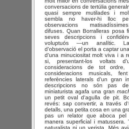
molt millor en conversacions més 
conversacions de tertúlia generalm
quasi sempre mutilades i mol
sembla no haver-hi lloc p
observacions matisadíssime
difuses. Quan Borralleras posa fi
seves descripcions i confidè
voluptuós —un analític. L
d’observació el porta a captar una 
d’una minuciositat molt viva i a r
si, presentant-los voltats d’
consideracions de tot ordre
consideracions musicals, fe
referències laterals d’un gran 
descripcions no són pas de 
miniaturista agafa una gran
mach
un petit oval d’agulla de pit. Bo
revés: sap convertir, a través d’
detalls, una petita cosa en una g
pas un relator que aboca pel 
manera superficial i matussera
naturalista ni un verista. Més av