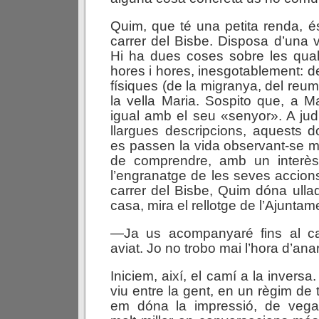
Quim, que té una petita renda, és 
carrer del Bisbe. Disposa d’una v
Hi ha dues coses sobre les qual
hores i hores, inesgotablement: d
físiques (de la migranya, del reum
la vella Maria. Sospito que, a Ma
igual amb el seu «senyor». A jud
llargues descripcions, aquests do
es passen la vida observant-se m
de comprendre, amb un interès
l’engranatge de les seves accion
carrer del Bisbe, Quim dóna ullad
casa, mira el rellotge de l’Ajuntam
—Ja us acompanyaré fins al ca
aviat. Jo no trobo mai l’hora d’an
Iniciem, així, el camí a la inver
viu entre la gent, en un règim de 
em dóna la impressió, de vega