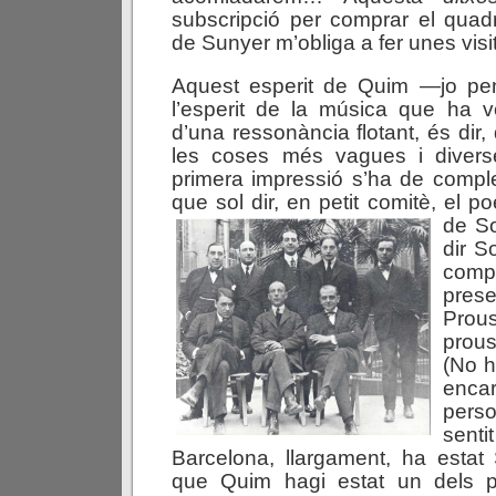
subscripció per comprar el quad
de Sunyer m’obliga a fer unes vis
Aquest esperit de Quim —jo p
l’esperit de la música que ha v
d’una ressonància flotant, és dir, 
les coses més vagues i divers
primera impressió s’ha de compl
que sol dir, en petit comitè, el p
de S
dir S
compr
pres
Prou
prous
(No h
enca
pers
sen
Barcelona, llargament, ha estat
que Quim hagi estat un dels p