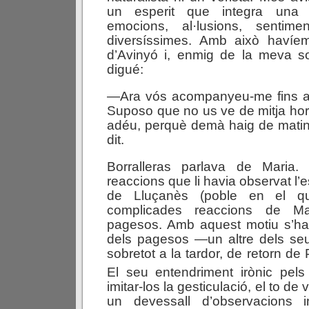
un esperit que integra una in
emocions, al·lusions, sentime
diversíssimes. Amb això havíem 
d’Avinyó i, enmig de la meva 
digué:
—Ara vós acompanyeu-me fins al 
Suposo que no us ve de mitja ho
adéu, perquè demà haig de matin
dit.
Borralleras parlava de Maria.
reaccions que li havia observat l’e
de Lluçanès (poble en el qua
complicades reaccions de Ma
pagesos. Amb aquest motiu s’hav
dels pagesos —un altre dels seu
sobretot a la tardor, de retorn de
El seu entendriment irònic pels
imitar-los la gesticulació, el to de 
un devessall d’observacions i