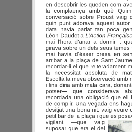
en descobrir-les queden com ave
la complaença amb què Quim
conversació sobre Proust vaig 
quin punt adorava aquest autor 
data havia parlat tan poca ge
Léon Daudet a
L’Action Français
mai l’hora d’anar a dormir i, q
girava sobre un dels seus temes f
mai havia d’ésser presa en senti
arribar a la plaça de Sant Jaume
recordar-li el que reiteradament m’
la necessitat absoluta de mat
Escoltà la meva observació amb no
i fins diria amb mala cara, dona
potser— que considerava ab
recordada una obligació que ell
de complir. Una vegada ens hag
desitjat una bona nit, vaig veure 
petit bar de la plaça i que es pos
vigilant —que vaig
suposar que era el del