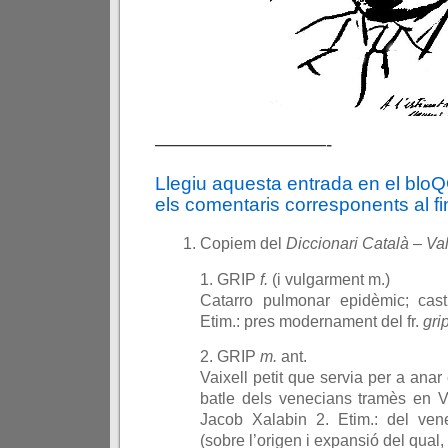
—————————-
Llegiu aquesta entrada en el blo
els comentaris corresponents al fin
Copiem del
Diccionari Català – Va
1. GRIP
f.
(i vulgarment m.)
Catarro pulmonar epidèmic; cas
Etim.: pres modernament del fr.
gri
2. GRIP
m.
ant.
Vaixell petit que servia per a anar
batle dels venecians tramès en V
Jacob Xalabin 2. Etim.: del ve
(sobre l’origen i expansió del qual, 