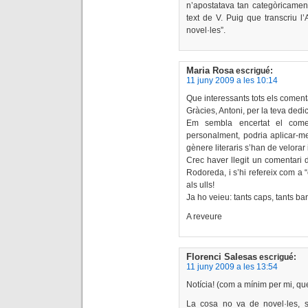
n’apostatava tan categòricame
text de V. Puig que transcriu l
novel·les”.
Maria Rosa
escrigué:
11 juny 2009 a les 10:14
Que interessants tots els coment
Gràcies, Antoni, per la teva dedi
Em sembla encertat el come
personalment, podria aplicar-me’
gènere literaris s’han de velorar
Crec haver llegit un comentari
Rodoreda, i s’hi refereix com a 
als ulls!
Ja ho veieu: tants caps, tants ba
A reveure
Florenci Salesas
escrigué:
11 juny 2009 a les 13:54
Notícia! (com a mínim per mi, qu
La cosa no va de novel·les, 