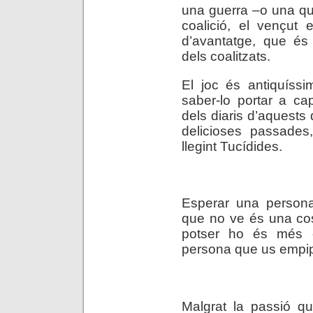
una guerra –o una qu
coalició, el vençut 
d’avantatge, que és 
dels coalitzats.
El joc és antiquíssi
saber-lo portar a cap
dels diaris d’aquests
delicioses passades
llegint Tucídides.
.
.
Esperar una persona
que no ve és una co
potser ho és més 
persona que us empip
.
Malgrat la passió q