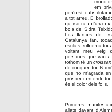
monotoni
em priv
però estic absolutame
a tot arreu. El brolla
quiosc raja d’una ma
bola del Sidral Teixido
Les llances de le
Catalunya fan, toca
esclats enlluernadors. 
voltant meu veig 
persones que van a l
tothom té un
croissan
de conqueridor. Nomé
que no m’agrada en 
pròsper i entendridor:
és el color dels folls.
.
Primeres manifestac
aliats davant d’Ale