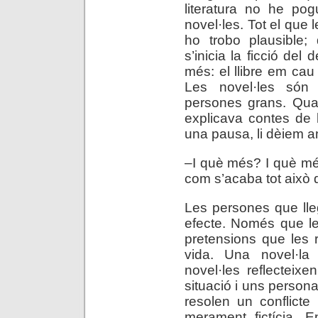
literatura no he pog
novel·les. Tot el que 
ho trobo plausible;
s’inicia la ficció del 
més: el llibre em cau
Les novel·les són l
persones grans. Quan
explicava contes de l
una pausa, li dèiem amb
–I què més? I què mé
com s’acaba tot això
Les persones que lle
efecte. Només que le
pretensions que les ro
vida. Una novel·la 
novel·les reflecteix
situació i uns person
resolen un conflicte
merament fictícia. 