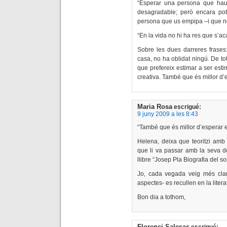
“Esperar una persona que hau
desagradable; però encara po
persona que us empipa –i que n
“En la vida no hi ha res que s’aca
Sobre les dues darreres frases
casa, no ha oblidat ningú. De t
que prefereix estimar a ser esti
creativa. També que és millor d’e
Maria Rosa
escrigué:
9 juny 2009 a les 8:43
“També que és millor d’esperar en
Helena, deixa que teoritzi amb l
que li va passar amb la seva 
llibre “Josep Pla Biografia del so
Jo, cada vegada veig més clar
aspectes- es recullen en la liter
Bon dia a tothom,
Florenci Salesas
escrigué: