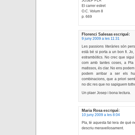
JOSEP PLA
El carrer estret
O.C. Volum 8
p. 669
Florenci Salesas
escrigué:
9 juny 2009 a les 11:31
Les passions literàries són person
està bé si porta a un bon fi. Jo
estrambòtics. No crec que sigui
com amb tantes coses, a Pla l
matissos, és clar. No ens podem 
podem arribar a ser els hu
combinacions, que a priori sem
no dic res que no sapiguem toth
Un plaer Josep i bona lectura.
Maria Rosa
escrigué:
10 juny 2009 a les 8:04
Pla, té aquesta fal·lera de què n
descriu meravellosament.