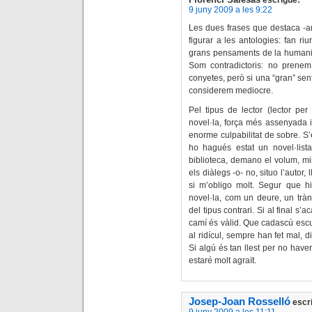
9 juny 2009 a les 9:22
Les dues frases que destaca -
figurar a les antologies: fan ri
grans pensaments de la humanit
Som contradictoris: no prenem
conyetes, però si una “gran” sent
considerem mediocre.
Pel tipus de lector (lector per
novel·la, força més assenyada i
enorme culpabilitat de sobre. S’
ho hagués estat un novel·lista
biblioteca, demano el volum, mi
els diàlegs -o- no, situo l’autor, 
si m’obligo molt. Segur que h
novel·la, com un deure, un tràng
del tipus contrari. Si al final s
camí és vàlid. Que cadascú escull
al ridícul, sempre han fet mal, di
Si algú és tan llest per no haver
estaré molt agraït.
Josep-Joan Rosselló
escr
9 juny 2009 a les 11:11