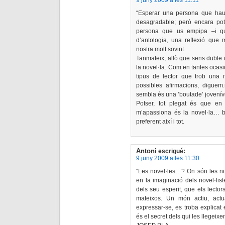
“Esperar una persona que hau
desagradable; però encara po
persona que us empipa –i qu
d’antologia, una reflexió que
nostra molt sovint.
Tanmateix, allò que sens dubte 
la novel·la. Com en tantes ocas
tipus de lector que trob una m
possibles afirmacions, digue
sembla és una ’boutade’ jovenív
Potser, tot plegat és que en 
m’apassiona és la novel·la… bo
preferent així i tot.
Antoni
escrigué:
9 juny 2009 a les 11:30
“Les novel·les…? On són les no
en la imaginació dels novel·lis
dels seu esperit, que els lecto
mateixos. Un món actiu, act
expressar-se, es troba explicat 
és el secret dels qui les llegeixen