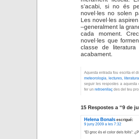
s’acabi, si no és pe
novel·les no solen 
Les novel·les aspiren
–generalment la grand
cada moment. Crec
novel·les que formen
classe de literatura
acabament.
Aquesta entrada fou escrita el d
meteorologia
,
lectures, literatura
seguir les respostes a aquesta 
fer un
retroenllaç
des del teu pro
15 Respostes a “9 de j
Helena Bonals
escrigué:
9 juny 2009 a les 7:32
“El groc és el color dels folls”: 