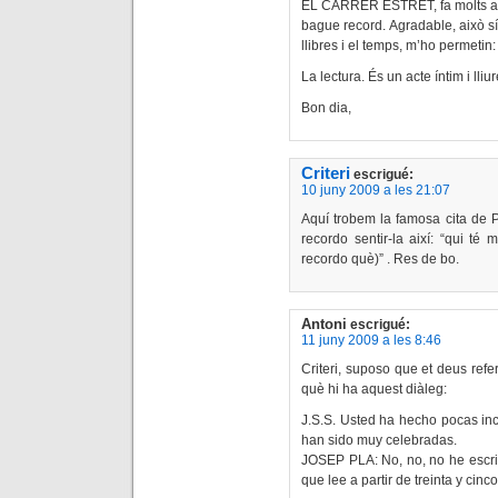
EL CARRER ESTRET, fa molts anys
bague record. Agradable, això s
llibres i el temps, m’ho permetin
La lectura. És un acte íntim i lliu
Bon dia,
Criteri
escrigué:
10 juny 2009 a les 21:07
Aquí trobem la famosa cita de Pl
recordo sentir-la així: “qui té
recordo què)” . Res de bo.
Antoni
escrigué:
11 juny 2009 a les 8:46
Criteri, suposo que et deus refer
què hi ha aquest diàleg:
J.S.S. Usted ha hecho pocas inc
han sido muy celebradas.
JOSEP PLA: No, no, no he escri
que lee a partir de treinta y cin