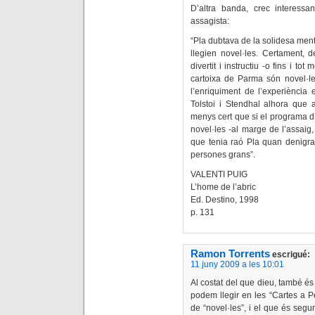
D’altra banda, crec interessa
assagista:
“Pla dubtava de la solidesa men
llegien novel·les. Certament, d
divertit i instructiu -o fins i t
cartoixa de Parma són novel·les
l’enriquiment de l’experiència 
Tolstoi i Stendhal alhora que 
menys cert que si el programa d’
novel·les -al marge de l’assaig, 
que tenia raó Pla quan denigrava
persones grans”.
VALENTI PUIG
L’home de l’abric
Ed. Destino, 1998
p. 131
Ramon Torrents
escrigué:
11 juny 2009 a les 10:01
Al costat del que dieu, també és
podem llegir en les “Cartes a Pe
de “novel·les”, i el que és seg