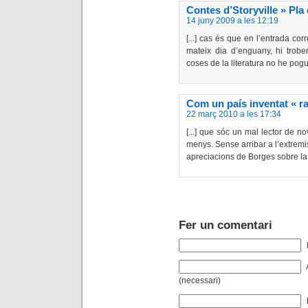
Contes d’Storyville » Pla
14 juny 2009 a les 12:19
[...] cas és que en l’entrada co
mateix dia d’enguany, hi trobe
coses de la literatura no he pogut 
Com un país inventat « ras
22 març 2010 a les 17:34
[...] que sóc un mal lector de 
menys. Sense arribar a l’extrem
apreciacions de Borges sobre la 
Fer un comentari
(necessari)