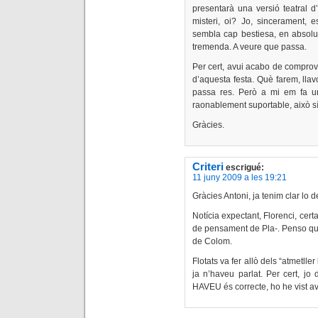
presentarà una versió teatral 
misteri, oi? Jo, sincerament, e
sembla cap bestiesa, en absolut
tremenda. A veure que passa.
Per cert, avui acabo de compro
d’aquesta festa. Què farem, lla
passa res. Però a mi em fa u
raonablement suportable, això sí
Gràcies.
Criteri
escrigué:
11 juny 2009 a les 19:21
Gràcies Antoni, ja tenim clar lo d
Notícia expectant, Florenci, cert
de pensament de Pla-. Penso que
de Colom.
Flotats va fer allò dels “atmetll
ja n’haveu parlat. Per cert, jo
HAVEU és correcte, ho he vist av