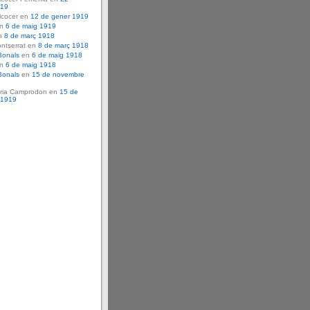
919
lcocer en
12 de gener 1919
en
6 de maig 1919
n
8 de març 1918
ntserrat en
8 de març 1918
Bonals
en
6 de maig 1918
en
6 de maig 1918
Bonals
en
15 de novembre
ria Camprodon en
15 de
 1919