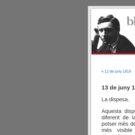
«
12 de juny 1919
13 de juny 
La dispesa.
Aquesta disp
diferent de l
potser més de
més visible