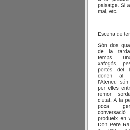
paisatge. Si 
mal, etc.
Escena de tert
Són dos quar
de la tard
temps un
xafogós, pe
portes del 
donen al 
l’Ateneu són
per elles ent
remor sor
ciutat. A la 
poca ge
conversa
produeix en 
Don Pere Ra