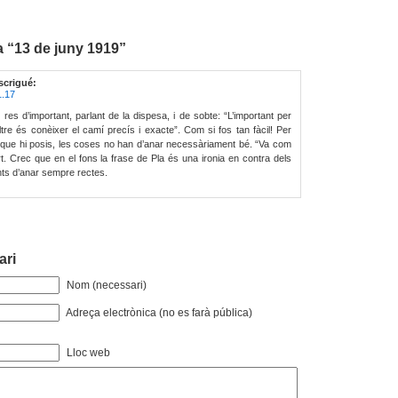
 “13 de juny 1919”
scrigué:
1.17
res d’important, parlant de la dispesa, i de sobte: “L’important per
altre és conèixer el camí precís i exacte”. Com si fos tan fàcil! Per
t que hi posis, les coses no han d’anar necessàriament bé. “Va com
. Crec que en el fons la frase de Pla és una ironia en contra dels
nts d’anar sempre rectes.
ari
Nom (necessari)
Adreça electrònica (no es farà pública)
Lloc web