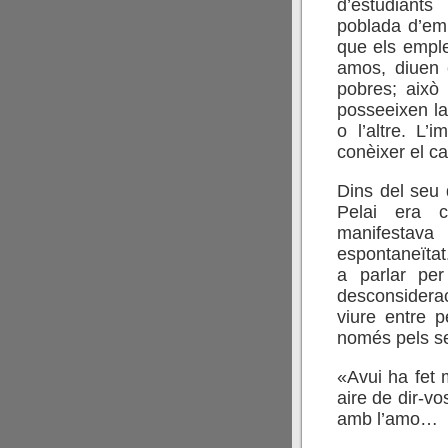
d’estudiant
poblada d’em
que els emple
amos, diuen 
pobres; això
posseeixen la 
o l’altre. L’
conèixer el ca
Dins del seu 
Pelai era c
manifestav
espontaneïtat
a parlar pe
desconsiderac
viure entre 
només pels se
«Avui ha fet 
aire de dir-v
amb l’amo…