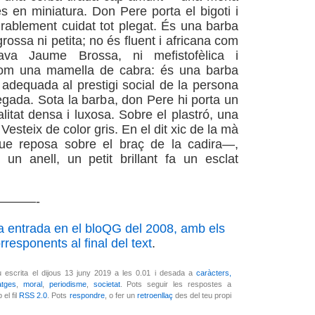
s en miniatura. Don Pere porta el bigoti i
rablement cuidat tot plegat. És una barba
rossa ni petita; no és fluent i africana com
ava Jaume Brossa, ni mefistofèlica i
om una mamella de cabra: és una barba
i adequada al prestigi social de la persona
egada. Sota la barba, don Pere hi porta un
litat densa i luxosa. Sobre el plastró, una
 Vesteix de color gris. En el dit xic de la mà
e reposa sobre el braç de la cadira—,
un anell, un petit brillant fa un esclat
———-
a entrada en el bloQG del 2008, amb els
responents al final del text
.
u escrita el dijous 13 juny 2019 a les 0.01 i desada a
caràcters,
atges
,
moral
,
periodisme
,
societat
. Pots seguir les respostes a
el fil
RSS 2.0
. Pots
respondre
, o fer un
retroenllaç
des del teu propi