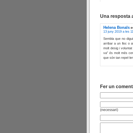
Una resposta a
Helena Bonals
e
13 juny 2019 a les 1
Sembla que no digui 
arribar a un lloc o 
molt desig i volunta
va” és molt més cert
que són tan repel·le
Fer un coment
(necessari)