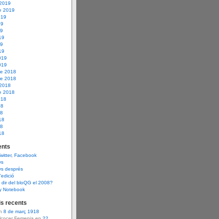
 2019
e 2019
019
19
19
19
19
19
019
019
e 2018
e 2018
 2018
e 2018
018
18
18
18
18
18
nts
Twitter, Facebook
ys
ys després
d’edició
dir del bloQG el 2008?
y Notebook
s recents
en
8 de març 1918
Alcocer Femenia en
22