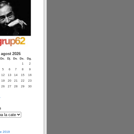
agost 2026
Dc.
Dj.
Dv.
Ds.
Dg.
1
2
5
6
7
8
9
12
13
14
15
16
19
20
21
22
23
26
27
28
29
30
v
s
e 2019