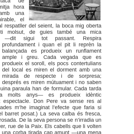
taca de
itja hora
amb una
irable, el
l respatller del seient, la boca mig oberta
oti molsut, de guies també una mica
s —dit sigui tot passant. Respira
profundament i quan el pit li reprèn la
balançada es produeix un runflament
ample i greu. Cada vegada que es
produeix el soroll, els pocs contertulians
del local es miren el dorment amb una
mirada de respecte i de sorpresa;
després es miren mútuament i no saben
uina paraula han de formular. Cada tarda
 molts anys— es produeix idèntic
t espectacle. Don Pere va sense res al
ades m’he imaginat l’efecte que faria si
 barret posat.) La seva calba és fresca,
rosada. De la seva persona se n’irradia un
r, rue de la Paix. Els cabells que li volten
fan una corba tirada cap amunt —una mena