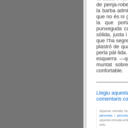
de penja-robe
la barba admi
que no és ni g
la que port
punxeguda c
sòlida, justa 
que l’ha segr
plastró de qua
perla pàl·lida.
esquerra —qu
muntat sobre 
confortable.
——————
Llegiu aquest
comentaris cor
Aquesta entrada fo
persones i person
aquesta entrada amb 
web.