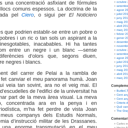
s una concentració asfixiant de fórmules
octubre
setembr
 llocs comuns espessos. La doctrina de la
agost 2
nada pel
Ciero
, o sigui per
El Noticiero
juliol 20
juny 20
maig 20
abril 20
març 20
es que podrien establir-se entre un pobre o
febrer 2
obres i un ric o tan sols un aspirant a la
gener 2
desembr
inesgotables, inacabables. Hi ha tantes
novembr
 com entre un negre i un blanc —sense
octubre
setembr
diferències d’olors que, segons diuen,
agost 2
re negres i blancs.
juliol 20
juny 20
maig 20
ent del carrer de Pelai a la rambla de
abril 20
març 20
 fet canviar el meu panorama humà. Joan
qui veia tan sovint, ara no el veig mai. El
Compleme
d’escudelles de l’edifici de la universitat ha
Butlletí,
Cent an
mar part de la meva àrea visual. La meva
Cent an
ió, concentrada ara en la penya i en
Criteris 
Què van 
riodística, m’ha fet perdre de vista Joan
The Gra
s meus companys dels Estudis Normals,
Comentari
mia d’instrucció militar de les Drassanes.
Carles 
t una enorme transmutació en el meu
Hector 