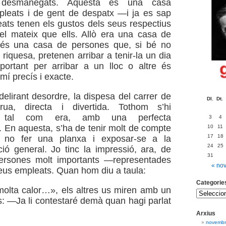
s desmanegats. Aquesta és una casa
pleats i de gent de despatx —i ja es sap
ats tenen els gustos dels seus respectius
el mateix que ells. Allò era una casa de
 és una casa de persones que, si bé no
riquesa, pretenen arribar a tenir-la un dia
important per arribar a un lloc o altre és
mí precís i exacte.
delirant desordre, la dispesa del carrer de
Dl.
Dt.
rua, directa i divertida. Tothom s’hi
a tal com era, amb una perfecta
3
4
. En aquesta, s’ha de tenir molt de compte
10
11
17
18
r no fer una planxa i exposar-se a la
24
25
ió general. Jo tinc la impressió, ara, de
31
persones molt importants —representades
« no
us empleats. Quan hom diu a taula:
Categorie
molta calor…», els altres us miren amb un
os: —Ja li contestaré demà quan hagi parlat
Arxius
novembr