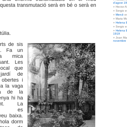
d’agost 1
aquesta transmutació serà en bé o serà en
Hector A
Sergio 
Mercè
e
Maria Mo
Helena 
Sergio 
Helena 
úlia.
1919
Joan Ma
novembre
ts de sis
a. Fa un
a mica
sant. Les
local que
jardí de
 obertes i
ra la vaga
da de la
penya hi ha
nt. La
ció es
veu baixa.
hola dorm