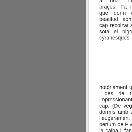
a una bu
braços. Fa m
que dorm 
beatitud adm
cap recolzat a
sota el big
cyranesque
notòriament q
—des de fa
impressionan
cap. (De veg
dormís amb el
lleugerament 
perfum de Pive
la calba li 